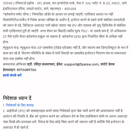
55945 | रजिस्टर्ड एड्रेस - IIFL हाउस, सन इन्फोटेक पार्क, रोड नं. 16V, प्लॉट नं. B-23, MIDC, ठाणे
इंडस्ट्रियल एरिया, वाघले एस्टेट, ठाणे, महाराष्ट्र - 400604
*ब्रोकरेज फ्लैट फीस / निष्पादित ऑर्डर के आधार पर लगाई जाएगी, प्रतिशत आधार पर नहीं.
सिक्योरिटीज़ मार्केट में निवेश बाजार जोखिम के अधीन है, इन्वेस्ट करने से पहले सभी संबंधित दस्तावेज़ों
को ध्यान से पढ़ें. डिजिटल अकाउंट तभी खोला जाएगा जब IPV और ग्राहक की ड्यू डिलिजेंस से संबंधित
सभी प्रक्रियाएं पूरी हो जाएंगी. अगर शेयर का बिक्री/खरीद मूल्य ₹10/- या उससे कम है, तो अधिकतम
25 पैसे प्रति शेयर ब्रोकरेज वसूला जा सकता है. ब्रोकरेज SEBI द्वारा निर्धारित सीमा से अधिक नहीं
होगा.
म्यूचुअल फंड, म्यूचुअल फंड-SIP एक्सचेंज ट्रेडेड प्रोडक्ट नहीं हैं, और सदस्य बस डिस्ट्रीब्यूटर के रूप में
काम कर रहे हैं. वितरण गतिविधि के संबंध में सभी विवादों का एक्सचेंज इन्वेस्टर निवारण मंच या मध्यस्थता
तंत्र तक एक्सेस नहीं होगा.
कम्प्लायंस ऑफिसर:
श्री. रविंद्र कलवणकर, ईमेल: support@5paisa.com, सपोर्ट डेस्क
हेल्पलाइन: 8976689766
हमसे संपर्क करें
निवेशक ध्यान दें
1.
निवेशकों के लिए सलाह
2. आईपीओ (IPO) को सब्सक्राइब करते समय निवेशकों द्वारा चेक जारी करने की आवश्यकता नहीं है.
आवंटन की स्थिति में, बैंक को भुगतान करने का अधिकार देने के लिए एप्लीकेशन फॉर्म पर अपना अकाउंट
नंबर लिखें और हस्ताक्षर करें. रिफंड के लिए कोई चिंता करने की जरूरत नहीं है क्योंकि पैसे इन्वेस्टर के
अकाउंट में ही रहते हैं.