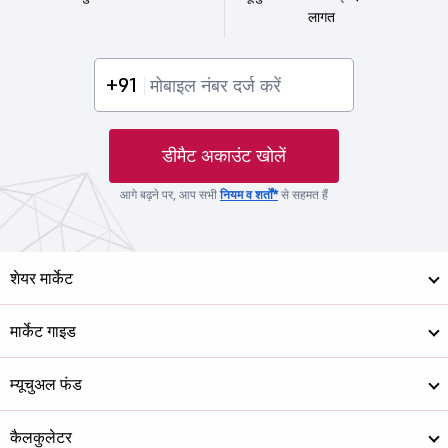
लागत
+91
डीमैट अकाउंट खोलें
आगे बढ़ने पर, आप सभी
नियम व शर्तों*
से सहमत हैं
शेयर मार्केट
मार्केट गाइड
म्यूचुअल फंड
कैलकुलेटर