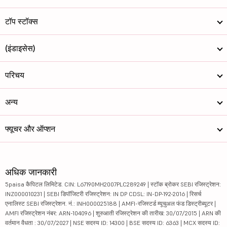
टॉप स्टॉक्स
(इंडाइसेस)
परिचय
अन्य
फ्यूचर और ऑप्शन
अधिक जानकारी
5paisa कैपिटल लिमिटेड. CIN: L67190MH2007PLC289249 | स्टॉक ब्रोकर SEBI रजिस्ट्रेशन:
INZ000010231 | SEBI डिपॉजिटरी रजिस्ट्रेशन: IN DP CDSL: IN-DP-192-2016 | रिसर्च
एनालिस्ट SEBI रजिस्ट्रेशन. नं.: INH000025188 | AMFI-रजिस्टर्ड म्यूचुअल फंड डिस्ट्रीब्यूटर |
AMFI रजिस्ट्रेशन नंबर: ARN-104096 | शुरुआती रजिस्ट्रेशन की तारीख: 30/07/2015 | ARN की
वर्तमान वैधता : 30/07/2027 | NSE सदस्य ID: 14300 | BSE सदस्य ID: 6363 | MCX सदस्य ID: