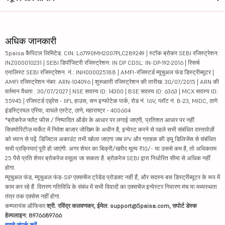
अधिक जानकारी
5paisa कैपिटल लिमिटेड. CIN: L67190MH2007PLC289249 | स्टॉक ब्रोकर SEBI रजिस्ट्रेशन:
INZ000010231 | SEBI डिपॉजिटरी रजिस्ट्रेशन: IN DP CDSL: IN-DP-192-2016 | रिसर्च
एनालिस्ट SEBI रजिस्ट्रेशन. नं.: INH000025188 | AMFI-रजिस्टर्ड म्यूचुअल फंड डिस्ट्रीब्यूटर |
AMFI रजिस्ट्रेशन नंबर: ARN-104096 | शुरुआती रजिस्ट्रेशन की तारीख: 30/07/2015 | ARN की
वर्तमान वैधता : 30/07/2027 | NSE सदस्य ID: 14300 | BSE सदस्य ID: 6363 | MCX सदस्य ID:
55945 | रजिस्टर्ड एड्रेस - IIFL हाउस, सन इन्फोटेक पार्क, रोड नं. 16V, प्लॉट नं. B-23, MIDC, ठाणे
इंडस्ट्रियल एरिया, वाघले एस्टेट, ठाणे, महाराष्ट्र - 400604
*ब्रोकरेज फ्लैट फीस / निष्पादित ऑर्डर के आधार पर लगाई जाएगी, प्रतिशत आधार पर नहीं.
सिक्योरिटीज़ मार्केट में निवेश बाजार जोखिम के अधीन है, इन्वेस्ट करने से पहले सभी संबंधित दस्तावेज़ों
को ध्यान से पढ़ें. डिजिटल अकाउंट तभी खोला जाएगा जब IPV और ग्राहक की ड्यू डिलिजेंस से संबंधित
सभी प्रक्रियाएं पूरी हो जाएंगी. अगर शेयर का बिक्री/खरीद मूल्य ₹10/- या उससे कम है, तो अधिकतम
25 पैसे प्रति शेयर ब्रोकरेज वसूला जा सकता है. ब्रोकरेज SEBI द्वारा निर्धारित सीमा से अधिक नहीं
होगा.
म्यूचुअल फंड, म्यूचुअल फंड-SIP एक्सचेंज ट्रेडेड प्रोडक्ट नहीं हैं, और सदस्य बस डिस्ट्रीब्यूटर के रूप में
काम कर रहे हैं. वितरण गतिविधि के संबंध में सभी विवादों का एक्सचेंज इन्वेस्टर निवारण मंच या मध्यस्थता
तंत्र तक एक्सेस नहीं होगा.
कम्प्लायंस ऑफिसर:
श्री. रविंद्र कलवणकर, ईमेल: support@5paisa.com, सपोर्ट डेस्क
हेल्पलाइन: 8976689766
हमसे संपर्क करें