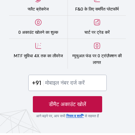
फ्लैट ब्रोकरेज
F&O के लिए समर्पित प्लेटफॉर्म
0 अकाउंट खोलने का शुल्क
चार्ट पर ट्रेड करें
MTF सुविधा 4X तक का लीवरेज
म्यूचुअल फंड पर 0 ट्रांज़ैक्शन की
लागत
+91
डीमैट अकाउंट खोलें
आगे बढ़ने पर, आप सभी
नियम व शर्तों*
से सहमत हैं