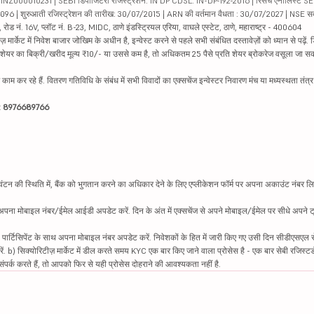
000010231 | SEBI डिपॉजिटरी रजिस्ट्रेशन: IN DP CDSL: IN-DP-192-2016 | रिसर्च एनालिस्ट SEBI 
04096 | शुरुआती रजिस्ट्रेशन की तारीख: 30/07/2015 | ARN की वर्तमान वैधता : 30/07/2027 | NSE स
ड नं. 16V, प्लॉट नं. B-23, MIDC, ठाणे इंडस्ट्रियल एरिया, वाघले एस्टेट, ठाणे, महाराष्ट्र - 400604
ार्केट में निवेश बाजार जोखिम के अधीन है, इन्वेस्ट करने से पहले सभी संबंधित दस्तावेज़ों को ध्यान से पढ़े
र शेयर का बिक्री/खरीद मूल्य ₹10/- या उससे कम है, तो अधिकतम 25 पैसे प्रति शेयर ब्रोकरेज वसूला जा सक
ें काम कर रहे हैं. वितरण गतिविधि के संबंध में सभी विवादों का एक्सचेंज इन्वेस्टर निवारण मंच या मध्यस्थता तंत
इन: 8976689766
न की स्थिति में, बैंक को भुगतान करने का अधिकार देने के लिए एप्लीकेशन फॉर्म पर अपना अकाउंट नंबर लिख
थ अपना मोबाइल नंबर/ईमेल आईडी अपडेट करें. दिन के अंत में एक्सचेंज से अपने मोबाइल/ईमेल पर सीधे अपने ट्
 पार्टिसिपेंट के साथ अपना मोबाइल नंबर अपडेट करें. निवेशकों के हित में जारी किए गए उसी दिन सीडीएसएल स
करें. b) सिक्योरिटीज़ मार्केट में डील करते समय KYC एक बार किए जाने वाला प्रोसेस है - एक बार सेबी रजिस्टर
पर्क करते हैं, तो आपको फिर से यही प्रोसेस दोहराने की आवश्यकता नहीं है.