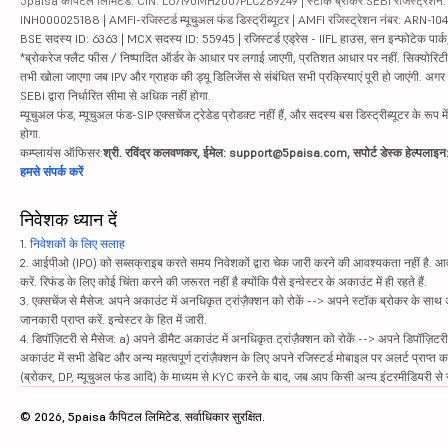
5paisa कैपिटल लिमिटेड. CIN: L67190MH2007PLC289249 | स्टॉक ब्रोकर SEBI रजिस्ट्रेशन: INZ
INH000025188 | AMFI-रजिस्टर्ड म्यूचुअल फंड डिस्ट्रीब्यूटर | AMFI रजिस्ट्रेशन नंबर: ARN-1
BSE सदस्य ID: 6363 | MCX सदस्य ID: 55945 | रजिस्टर्ड एड्रेस - IIFL हाउस, सन इन्फोटेक पार्क, रो
*ब्रोकरेज फ्लैट फीस / निष्पादित ऑर्डर के आधार पर लगाई जाएगी, प्रतिशत आधार पर नहीं. सिक्योरिटीज़ म
तभी खोला जाएगा जब IPV और ग्राहक की ड्यू डिलिजेंस से संबंधित सभी प्रक्रियाएं पूरी हो जाएंगी. अग
SEBI द्वारा निर्धारित सीमा से अधिक नहीं होगा.
म्यूचुअल फंड, म्यूचुअल फंड-SIP एक्सचेंज ट्रेडेड प्रोडक्ट नहीं हैं, और सदस्य बस डिस्ट्रीब्यूटर के रूप म
होगा.
कम्प्लायंस ऑफिसर:
श्री. रविंद्र कलवणकर, ईमेल: support@5paisa.com, सपोर्ट डेस्क हेल्पला
हमसे संपर्क करें
निवेशक ध्यान दें
1.
निवेशकों के लिए सलाह
2. आईपीओ (IPO) को सब्सक्राइब करते समय निवेशकों द्वारा चेक जारी करने की आवश्यकता नहीं है. आवंट
करें. रिफंड के लिए कोई चिंता करने की जरूरत नहीं है क्योंकि पैसे इन्वेस्टर के अकाउंट में ही रहते हैं.
3. एक्सचेंज से मैसेज: अपने अकाउंट में अनधिकृत ट्रांज़ैक्शन को रोकें --> अपने स्टॉक ब्रोकर के सा
जानकारी प्राप्त करें. इन्वेस्टर के हित में जारी.
4. डिपॉज़िटरी से मैसेज: a) अपने डीमैट अकाउंट में अनधिकृत ट्रांज़ैक्शन को रोकें --> अपने डिपॉज़िटरी
अकाउंट में सभी डेबिट और अन्य महत्वपूर्ण ट्रांज़ैक्शन के लिए अपने रजिस्टर्ड मोबाइल पर अलर्ट प्राप्त 
(ब्रोकर, DP, म्यूचुअल फंड आदि) के माध्यम से KYC करने के बाद, जब आप किसी अन्य इंटरमीडियरी से सं
© 2026, 5paisa कैपिटल लिमिटेड. सर्वाधिकार सुरक्षित.