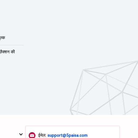
ल्क
ंज़ैक्शन की
ईमेल:
support@5paisa.com