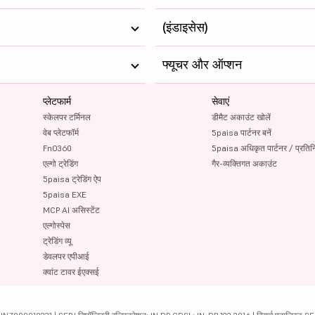
(इंडाइसेस)
फ्यूचर और ऑप्शन
प्लेटफार्म
सेवाएं
स्केलपर टर्मिनल
डीमैट अकाउंट खोलें
वेब प्लेटफॉर्म
5paisa पार्टनर बनें
FnO360
5paisa अधिकृत पार्टनर / प्रतिन
एल्गो ट्रेडिंग
गैर-व्यक्तिगत अकाउंट
5paisa ट्रेडिंग ऐप
5paisa EXE
MCP AI असिस्टेंट
एल्गोस्पेस
ट्रेडिंग व्यू
डेवलपर एपीआई
क्वांट टावर ईएक्सई