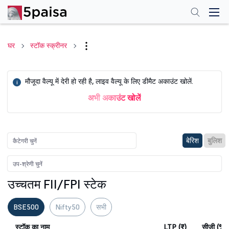
घर
स्टॉक स्क्रीनर
मौजूदा वैल्यू में देरी हो रही है, लाइव वैल्यू के लिए डीमैट अकाउंट खोलें.
i
अभी अकाउंट खोलें
बेरिश
बुलिश
उच्चतम FII/FPI स्टेक
BSE500
Nifty50
सभी
स्टॉक का नाम
LTP (₹)
सीजी (%)