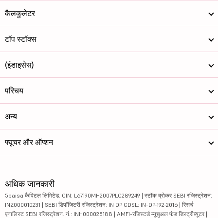
कैलकुलेटर
टॉप स्टॉक्स
(इंडाइसेस)
परिचय
अन्य
फ्यूचर और ऑप्शन
अधिक जानकारी
5paisa कैपिटल लिमिटेड. CIN: L67190MH2007PLC289249 | स्टॉक ब्रोकर SEBI रजिस्ट्रेशन:
INZ000010231 | SEBI डिपॉजिटरी रजिस्ट्रेशन: IN DP CDSL: IN-DP-192-2016 | रिसर्च
एनालिस्ट SEBI रजिस्ट्रेशन. नं.: INH000025188 | AMFI-रजिस्टर्ड म्यूचुअल फंड डिस्ट्रीब्यूटर |