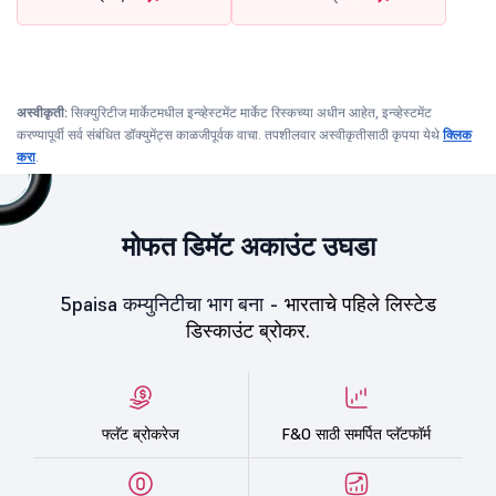
अस्वीकृती:
सिक्युरिटीज मार्केटमधील इन्व्हेस्टमेंट मार्केट रिस्कच्या अधीन आहेत, इन्व्हेस्टमेंट
करण्यापूर्वी सर्व संबंधित डॉक्युमेंट्स काळजीपूर्वक वाचा. तपशीलवार अस्वीकृतीसाठी कृपया येथे
क्लिक
करा
.
मोफत डिमॅट अकाउंट उघडा
5paisa कम्युनिटीचा भाग बना -
भारताचे पहिले लिस्टेड
डिस्काउंट ब्रोकर.
फ्लॅट ब्रोकरेज
F&O साठी समर्पित प्लॅटफॉर्म