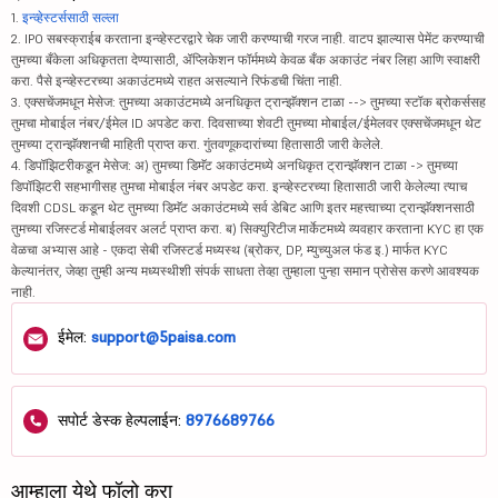
1.
इन्व्हेस्टर्ससाठी सल्ला
2. IPO सबस्क्राईब करताना इन्व्हेस्टरद्वारे चेक जारी करण्याची गरज नाही. वाटप झाल्यास पेमेंट करण्याची
तुमच्या बँकेला अधिकृतता देण्यासाठी, ॲप्लिकेशन फॉर्ममध्ये केवळ बँक अकाउंट नंबर लिहा आणि स्वाक्षरी
करा. पैसे इन्व्हेस्टरच्या अकाउंटमध्ये राहत असल्याने रिफंडची चिंता नाही.
3. एक्सचेंजमधून मेसेज: तुमच्या अकाउंटमध्ये अनधिकृत ट्रान्झॅक्शन टाळा --> तुमच्या स्टॉक ब्रोकर्ससह
तुमचा मोबाईल नंबर/ईमेल ID अपडेट करा. दिवसाच्या शेवटी तुमच्या मोबाईल/ईमेलवर एक्सचेंजमधून थेट
तुमच्या ट्रान्झॅक्शनची माहिती प्राप्त करा. गुंतवणूकदारांच्या हितासाठी जारी केलेले.
4. डिपॉझिटरीकडून मेसेज: अ) तुमच्या डिमॅट अकाउंटमध्ये अनधिकृत ट्रान्झॅक्शन टाळा -> तुमच्या
डिपॉझिटरी सहभागीसह तुमचा मोबाईल नंबर अपडेट करा. इन्व्हेस्टरच्या हितासाठी जारी केलेल्या त्याच
दिवशी CDSL कडून थेट तुमच्या डिमॅट अकाउंटमध्ये सर्व डेबिट आणि इतर महत्त्वाच्या ट्रान्झॅक्शनसाठी
तुमच्या रजिस्टर्ड मोबाईलवर अलर्ट प्राप्त करा. ब) सिक्युरिटीज मार्केटमध्ये व्यवहार करताना KYC हा एक
वेळचा अभ्यास आहे - एकदा सेबी रजिस्टर्ड मध्यस्थ (ब्रोकर, DP, म्युच्युअल फंड इ.) मार्फत KYC
केल्यानंतर, जेव्हा तुम्ही अन्य मध्यस्थीशी संपर्क साधता तेव्हा तुम्हाला पुन्हा समान प्रोसेस करणे आवश्यक
नाही.
ईमेल:
support@5paisa.com
सपोर्ट डेस्क हेल्पलाईन:
8976689766
आम्हाला येथे फॉलो करा