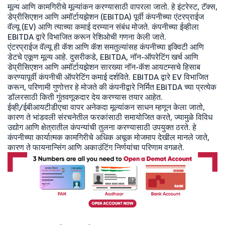
मूल्य आणि कामगिरीचे मूल्यांकन करण्यासाठी वापरला जातो. हे इंटरेस्ट, टॅक्स,
डेप्रीसिएशन आणि अमॉर्टायझेशन (EBITDA) पूर्वी कंपनीच्या एंटरप्राईज
वॅल्यू (EV) आणि त्याच्या कमाई दरम्यान संबंध मोजते. कंपनीच्या ईव्हीला
EBITDA द्वारे विभाजित करून रेशिओची गणना केली जाते.
एंटरप्राईज वॅल्यू ही कॅश आणि कॅश समतुल्यांसह कंपनीच्या इक्विटी आणि
डेटचे एकूण मूल्य आहे. दुसरीकडे, EBITDA, नॉन-ऑपरेटिंग खर्च आणि
डेप्रीसिएशन आणि अमॉर्टायझेशन सारख्या नॉन-कॅश आयटम्सचे हिसाब
करण्यापूर्वी कंपनीची ऑपरेटिंग कमाई दर्शविते. EBITDA द्वारे EV विभाजित
करून, परिणामी गुणोत्तर हे मोजते की कंपनीद्वारे निर्मित EBITDA च्या प्रत्येक
डॉलरसाठी किती गुंतवणूकदार देय करण्यास तयार आहेत.
ईव्ही/ईबीआयटीडीएचा वापर अनेकदा मूल्यांकन साधन म्हणून केला जातो,
कारण ते भांडवली संरचनेतील फरकांसाठी समायोजित करते, ज्यामुळे विविध
उद्योग आणि क्षेत्रातील कंपन्यांची तुलना करण्यासाठी उपयुक्त ठरते. हे
कंपनीच्या कार्यात्मक कामगिरीचे अधिक अचूक मोजमाप देखील मानले जाते,
कारण ते फायनान्सिंग आणि अकाउंटिंग निर्णयांचा परिणाम वगळते.