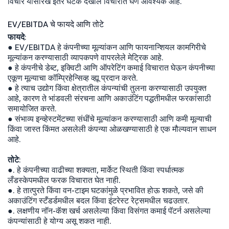
विचार यासारखे इतर घटक देखील विचारात घेणे आवश्यक आहे.
EV/EBITDA चे फायदे आणि तोटे
फायदे
:
● EV/EBITDA हे कंपनीच्या मूल्यांकन आणि फायनान्शियल कामगिरीचे
मूल्यांकन करण्यासाठी व्यापकपणे वापरलेले मेट्रिक आहे.
● हे कंपनीचे डेब्ट, इक्विटी आणि ऑपरेटिंग कमाई विचारात घेऊन कंपनीच्या
एकूण मूल्याचा कॉम्प्रिहेन्सिव्ह व्ह्यू प्रदान करते.
● हे त्याच उद्योग किंवा क्षेत्रातील कंपन्यांची तुलना करण्यासाठी उपयुक्त
आहे, कारण ते भांडवली संरचना आणि अकाउंटिंग पद्धतीमधील फरकांसाठी
समायोजित करते.
● संभाव्य इन्व्हेस्टमेंटच्या संधींचे मूल्यांकन करण्यासाठी आणि कमी मूल्याची
किंवा जास्त किंमत असलेली कंपन्या ओळखण्यासाठी हे एक मौल्यवान साधन
आहे.
तोटे
:
●. हे कंपनीच्या वाढीच्या शक्यता, मार्केट स्थिती किंवा स्पर्धात्मक
लँडस्केपमधील फरक विचारात घेत नाही.
●. हे तात्पुरते किंवा वन-टाइम घटकांमुळे प्रभावित होऊ शकते, जसे की
अकाउंटिंग स्टँडर्डमधील बदल किंवा इंटरेस्ट रेट्समधील चढउतार.
●. लक्षणीय नॉन-कॅश खर्च असलेल्या किंवा विसंगत कमाई पॅटर्न असलेल्या
कंपन्यांसाठी हे योग्य असू शकत नाही.