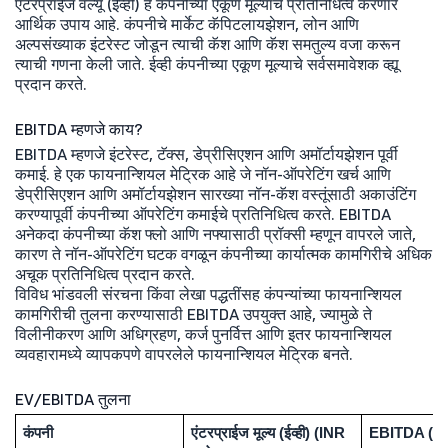
एंटरप्राईज वॅल्यू (ईव्ही) हे कंपनीच्या एकूण मूल्याचे प्रतिनिधित्व करणारे
आर्थिक उपाय आहे. कंपनीचे मार्केट कॅपिटलायझेशन, लोन आणि
अल्पसंख्याक इंटरेस्ट जोडून त्याची कॅश आणि कॅश समतुल्य वजा करून
त्याची गणना केली जाते. ईव्ही कंपनीच्या एकूण मूल्याचे सर्वसमावेशक व्ह्यू
प्रदान करते.
EBITDA म्हणजे काय?
EBITDA म्हणजे इंटरेस्ट, टॅक्स, डेप्रीसिएशन आणि अमॉर्टायझेशन पूर्वी
कमाई. हे एक फायनान्शियल मेट्रिक आहे जे नॉन-ऑपरेटिंग खर्च आणि
डेप्रीसिएशन आणि अमॉर्टायझेशन सारख्या नॉन-कॅश वस्तूंसाठी अकाउंटिंग
करण्यापूर्वी कंपनीच्या ऑपरेटिंग कमाईचे प्रतिनिधित्व करते. EBITDA
अनेकदा कंपनीच्या कॅश फ्लो आणि नफ्यासाठी प्रॉक्सी म्हणून वापरले जाते,
कारण ते नॉन-ऑपरेटिंग घटक वगळून कंपनीच्या कार्यात्मक कामगिरीचे अधिक
अचूक प्रतिनिधित्व प्रदान करते.
विविध भांडवली संरचना किंवा लेखा पद्धतींसह कंपन्यांच्या फायनान्शियल
कामगिरीची तुलना करण्यासाठी EBITDA उपयुक्त आहे, ज्यामुळे ते
विलीनीकरण आणि अधिग्रहण, कर्ज पुनर्वित्त आणि इतर फायनान्शियल
व्यवहारामध्ये व्यापकपणे वापरलेले फायनान्शियल मेट्रिक बनते.
EV/EBITDA तुलना
कंपनी
एंटरप्राईज मूल्य (ईव्ही) (INR
EBITDA (INR