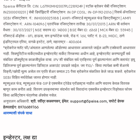
5paisa कॅपिटल लि. CIN: L67190MH2007PLC289249 | स्टॉक ब्रोकर सेबी रजिस्ट्रेशन:
INZ000010231 | सेबी डिपॉझिटरी रजिस्ट्रेशन: IN DP CDSL: IN-DP-192-2016 | रिसर्च ॲनालिस्ट
SEBI रजिस्ट्रेशन. नं.: INH000025188 | AMFI-रजिस्टर्ड म्युच्युअल फंड डिस्ट्रीब्यूटर | AMFI
रजिस्ट्रेशन नं.: ARN-104096 | प्रारंभिक रजिस्ट्रेशन तारीख: 30/07/2015 | ARN ची वर्तमान
वैधता : 30/07/2027 | NSE सदस्य ID: 14300 | BSE मेंबर ID: 6363 | MCX मेंबर ID: 55945 |
रजिस्टर्ड ॲड्रेस - IIFL हाऊस, सन इन्फोटेक पार्क, रोड नं. 16V, प्लॉट नं. B-23, MIDC, ठाणे
इंडस्ट्रियल एरिया, वागळे इस्टेट, ठाणे, महाराष्ट्र - 400604
*ब्रोकरेज फ्लॅट फी/अंमलात आणलेल्या ऑर्डरच्या आधारावर आकारले जाईल आणि टक्केवारी आधारावर
नाही. सिक्युरिटीज मार्केटमधील इन्व्हेस्टमेंट मार्केट रिस्कच्या अधीन आहे, इन्व्हेस्टमेंट करण्यापूर्वी सर्व
संबंधित डॉक्युमेंट्स काळजीपूर्वक वाचा. IPV शी संबंधित सर्व प्रक्रिया पूर्ण झाल्यानंतर आणि क्लायंट ड्यू
डिलिजन्स पूर्ण झाल्यानंतर डिजिटल अकाउंट उघडले जाईल. जर ₹10/- किंवा त्यापेक्षा कमी शेअरचे
विक्री/खरेदी मूल्य असेल तर प्रति शेअर कमाल 25 पैसा ब्रोकरेज संकलित केले जाऊ शकते. ब्रोकरेज
SEBI विहित मर्यादेपेक्षा जास्त होणार नाही.
म्युच्युअल फंड, म्युच्युअल फंड-SIP हे एक्सचेंज ट्रेडेड प्रॉडक्ट्स नाहीत आणि सदस्य केवळ वितरक
म्हणून काम करीत आहे. वितरण उपक्रमाच्या संदर्भात सर्व विवादांना एक्सचेंज इन्व्हेस्टर रिड्रेसल फोरम
किंवा आर्बिट्रेशन यंत्रणेचा ॲक्सेस नसेल.
अनुपालन अधिकारी:
श्री. रवींद्र कळवणकर, ईमेल: support@5paisa.com, सपोर्ट डेस्क
हेल्पलाईन: 8976689766
आमच्याशी संपर्क साधा
इन्व्हेस्टर, लक्ष द्या