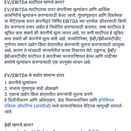
EV/EBITDA मल्टीपल म्हणजे काय?
EV/EBITDA मल्टीपलचा वापर कंपनीच्या मूल्यांकन आणि आर्थिक
कामगिरीचे मूल्यांकन करण्यासाठी केला जातो. गुंतवणूकदार आणि विश्लेषक
या मेट्रिकचा वापर कंपनीद्वारे निर्मित EBITDA च्या प्रत्येक डॉलरसाठी किती
देय करण्यास तयार आहेत हे निर्धारित करण्यासाठी करतात. उच्च मल्टीपल हे
सूचित करू शकते की कंपनीचे मूल्य जास्त आहे, तर कमी मल्टीपल हे सूचित
करू शकते की कंपनीचे मूल्य कमी आहे. याव्यतिरिक्त, ईव्ही/ईबीआयटीडीए
गुणोत्तर समान उद्योग किंवा क्षेत्रातील कंपन्यांची तुलना करण्यासाठी उपयुक्त
आहे, कारण ते भांडवली संरचनेतील फरक विचारात घेते. एकूणच, ईव्ही/
ईबीआयटीडीए मल्टीपल हे कंपनीच्या फायनान्शियल हेल्थ आणि वाढीच्या
क्षमतेचे मूल्यांकन करण्यासाठी एक उपयुक्त साधन आहे.
EV/EBITDA चे सर्वात सामान्य वापर
1. कंपनीचे मूल्यांकन
2. संभाव्य गुंतवणूक संधी ओळखणे
3. एकाच उद्योग किंवा क्षेत्रातील कंपन्यांची तुलना करणे.
हे विलीनीकरण आणि अधिग्रहण, डेब्ट रिफायनान्सिंग आणि
इनिशियल
पब्लिक ऑफरिंग्स (आयपीओ)
मध्ये फायनान्शियल मेट्रिक म्हणूनही वापरले
जाते
ईव्ही म्हणजे काय?