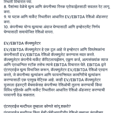
स्थिती विचारात घ्या.
8. पैशांच्या वेळेचे मूल्य आणि कंपनीच्या रिस्क प्रोफाईलसाठी सवलत रेट लागू
करा.
9. या घटक आणि मार्केट स्थितीवर आधारित EV/EBITDA रेशिओ ॲडजस्ट
करा.
10. कंपनीच्या योग्य मूल्याचा अंदाज घेण्यासाठी आणि इन्व्हेस्टमेंट निर्णय
घेण्यासाठी समायोजित रेशिओ वापरा.
EV/EBITDA कॅल्क्युलेटर
EV/EBITDA कॅल्क्युलेटर हे एक टूल आहे जे इन्व्हेस्टर आणि विश्लेषकांना
कंपनीसाठी EV/EBITDA रेशिओ कॅल्क्युलेट करण्यास मदत करते.
कॅल्क्युलेटर कंपनीचे मार्केट कॅपिटलायझेशन, एकूण कर्ज, अल्पसंख्यांक व्याज
आणि प्राधान्यित स्टॉक तसेच त्याचे EBITDA विचारात घेते. EBITDA द्वारे
एंटरप्राईज मूल्य विभाजित करून, कॅल्क्युलेटर EV/EBITDA रेशिओ प्रदान
करते, जे कंपनीच्या मूल्यांकन आणि फायनान्शियल कामगिरीचे मूल्यांकन
करण्यासाठी एक प्रमुख मेट्रिक आहे. काही EV/EBITDA कॅल्क्युलेटर
युजरला इंडस्ट्री बेंचमार्कसह कंपनीच्या रेशिओची तुलना करण्याची किंवा
विविध गृहितके आणि मार्केट स्थितीवर आधारित रेशिओ ॲडजस्ट करण्याची
परवानगी देऊ शकतात.
एंटरप्राईज मल्टीपल तुम्हाला कोणते सांगू शकते?
एंटरप्राईज मल्टीपल किंवा ईव्ही/ईबीआयटीडीए रेशिओ तुम्हाला कंपनीच्या