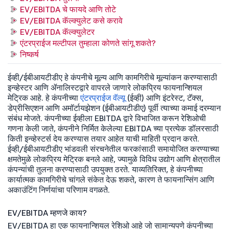
EV/EBITDA चे फायदे आणि तोटे
EV/EBITDA कॅल्क्युलेट कसे करावे
EV/EBITDA कॅल्क्युलेटर
एंटरप्राईज मल्टीपल तुम्हाला कोणते सांगू शकते?
निष्कर्ष
ईव्ही/ईबीआयटीडीए हे कंपनीचे मूल्य आणि कामगिरीचे मूल्यांकन करण्यासाठी
इन्व्हेस्टर आणि ॲनालिस्टद्वारे वापरले जाणारे लोकप्रिय फायनान्शियल
मेट्रिक आहे. हे कंपनीच्या
एंटरप्राईज वॅल्यू
(ईव्ही) आणि इंटरेस्ट, टॅक्स,
डेप्रीसिएशन आणि अमॉर्टायझेशन (ईबीआयटीडीए) पूर्वी त्याच्या कमाई दरम्यान
संबंध मोजते. कंपनीच्या ईव्हीला EBITDA द्वारे विभाजित करून रेशिओची
गणना केली जाते, कंपनीने निर्मित केलेल्या EBITDA च्या प्रत्येक डॉलरसाठी
किती इन्व्हेस्टर्स देय करण्यास तयार आहेत याची माहिती प्रदान करते.
ईव्ही/ईबीआयटीडीए भांडवली संरचनेतील फरकांसाठी समायोजित करण्याच्या
क्षमतेमुळे लोकप्रिय मेट्रिक बनले आहे, ज्यामुळे विविध उद्योग आणि क्षेत्रातील
कंपन्यांची तुलना करण्यासाठी उपयुक्त ठरते. याव्यतिरिक्त, हे कंपनीच्या
कार्यात्मक कामगिरीचे चांगले संकेत देऊ शकते, कारण ते फायनान्सिंग आणि
अकाउंटिंग निर्णयांचा परिणाम वगळते.
EV/EBITDA म्हणजे काय?
EV/EBITDA हा एक फायनान्शियल रेशिओ आहे जो सामान्यपणे कंपनीच्या