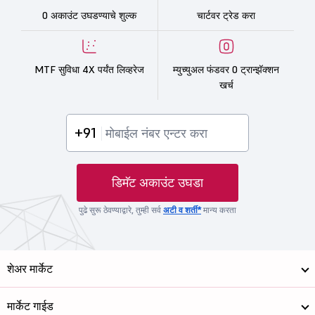
0 अकाउंट उघडण्याचे शुल्क
चार्टवर ट्रेड करा
MTF सुविधा 4X पर्यंत लिव्हरेज
म्युच्युअल फंडवर 0 ट्रान्झॅक्शन
खर्च
+91
डिमॅट अकाउंट उघडा
पुढे सुरू ठेवण्याद्वारे, तुम्ही सर्व
अटी व शर्ती*
मान्य करता
शेअर मार्केट
मार्केट गाईड