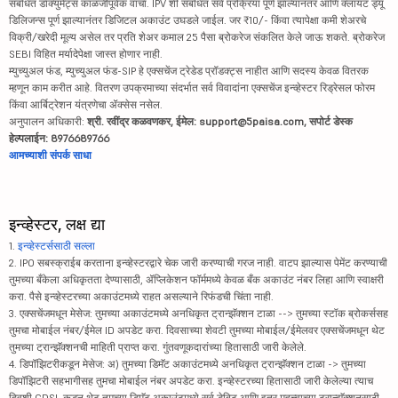
संबंधित डॉक्युमेंट्स काळजीपूर्वक वाचा. IPV शी संबंधित सर्व प्रक्रिया पूर्ण झाल्यानंतर आणि क्लायंट ड्यू
डिलिजन्स पूर्ण झाल्यानंतर डिजिटल अकाउंट उघडले जाईल. जर ₹10/- किंवा त्यापेक्षा कमी शेअरचे
विक्री/खरेदी मूल्य असेल तर प्रति शेअर कमाल 25 पैसा ब्रोकरेज संकलित केले जाऊ शकते. ब्रोकरेज
SEBI विहित मर्यादेपेक्षा जास्त होणार नाही.
म्युच्युअल फंड, म्युच्युअल फंड-SIP हे एक्सचेंज ट्रेडेड प्रॉडक्ट्स नाहीत आणि सदस्य केवळ वितरक
म्हणून काम करीत आहे. वितरण उपक्रमाच्या संदर्भात सर्व विवादांना एक्सचेंज इन्व्हेस्टर रिड्रेसल फोरम
किंवा आर्बिट्रेशन यंत्रणेचा ॲक्सेस नसेल.
अनुपालन अधिकारी:
श्री. रवींद्र कळवणकर, ईमेल: support@5paisa.com, सपोर्ट डेस्क
हेल्पलाईन: 8976689766
आमच्याशी संपर्क साधा
इन्व्हेस्टर, लक्ष द्या
1.
इन्व्हेस्टर्ससाठी सल्ला
2. IPO सबस्क्राईब करताना इन्व्हेस्टरद्वारे चेक जारी करण्याची गरज नाही. वाटप झाल्यास पेमेंट करण्याची
तुमच्या बँकेला अधिकृतता देण्यासाठी, ॲप्लिकेशन फॉर्ममध्ये केवळ बँक अकाउंट नंबर लिहा आणि स्वाक्षरी
करा. पैसे इन्व्हेस्टरच्या अकाउंटमध्ये राहत असल्याने रिफंडची चिंता नाही.
3. एक्सचेंजमधून मेसेज: तुमच्या अकाउंटमध्ये अनधिकृत ट्रान्झॅक्शन टाळा --> तुमच्या स्टॉक ब्रोकर्ससह
तुमचा मोबाईल नंबर/ईमेल ID अपडेट करा. दिवसाच्या शेवटी तुमच्या मोबाईल/ईमेलवर एक्सचेंजमधून थेट
तुमच्या ट्रान्झॅक्शनची माहिती प्राप्त करा. गुंतवणूकदारांच्या हितासाठी जारी केलेले.
4. डिपॉझिटरीकडून मेसेज: अ) तुमच्या डिमॅट अकाउंटमध्ये अनधिकृत ट्रान्झॅक्शन टाळा -> तुमच्या
डिपॉझिटरी सहभागीसह तुमचा मोबाईल नंबर अपडेट करा. इन्व्हेस्टरच्या हितासाठी जारी केलेल्या त्याच
दिवशी CDSL कडून थेट तुमच्या डिमॅट अकाउंटमध्ये सर्व डेबिट आणि इतर महत्त्वाच्या ट्रान्झॅक्शनसाठी