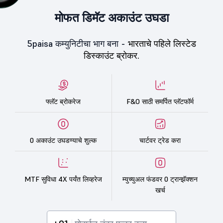
मोफत डिमॅट अकाउंट उघडा
5paisa कम्युनिटीचा भाग बना -
भारताचे पहिले लिस्टेड
डिस्काउंट ब्रोकर.
फ्लॅट ब्रोकरेज
F&O साठी समर्पित प्लॅटफॉर्म
0 अकाउंट उघडण्याचे शुल्क
चार्टवर ट्रेड करा
MTF सुविधा 4X पर्यंत लिव्हरेज
म्युच्युअल फंडवर 0 ट्रान्झॅक्शन
खर्च