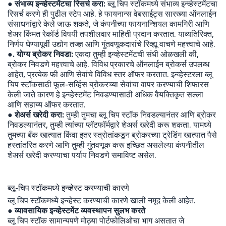
● संभाव्य इन्व्हेस्टमेंटचा रिसर्च करा:
ब्लू चिप स्टॉकमध्ये संभाव्य इन्व्हेस्टमेंटचा
रिसर्च करणे ही पुढील स्टेप आहे. हे फायनान्स वेबसाईट्स सारख्या ऑनलाईन
संसाधनांद्वारे केले जाऊ शकते, जे कंपनीच्या फायनान्शियल कामगिरी आणि
शेअर किंमत रेकॉर्ड विषयी तपशीलवार माहिती प्रदान करतात. याव्यतिरिक्त,
निर्णय घेण्यापूर्वी उद्योग तज्ज्ञ आणि गुंतवणूकदारांचे रिव्ह्यू वाचणे महत्त्वाचे आहे.
●. योग्य ब्रोकर निवडा:
एकदा तुम्ही इन्व्हेस्टमेंटची संधी ओळखली की,
ब्रोकर निवडणे महत्त्वाचे आहे. विविध प्रकारचे ऑनलाईन ब्रोकर्स उपलब्ध
आहेत, प्रत्येक फी आणि सेवांचे विविध स्तर ऑफर करतात. इन्व्हेस्टरला ब्लू
चिप स्टॉकसाठी फूल-सर्व्हिस ब्रोकरच्या सेवांचा वापर करण्याची शिफारस
केली जाते कारण हे इन्व्हेस्टमेंट निवडण्यासाठी अधिक वैयक्तिकृत सल्ला
आणि सहाय्य ऑफर करतात.
● शेअर्स खरेदी करा:
तुम्ही तुमचा ब्लू चिप स्टॉक निवडल्यानंतर आणि ब्रोकर
निवडल्यानंतर, तुम्ही त्यांच्या प्लॅटफॉर्मद्वारे शेअर्स खरेदी करू शकता. यामध्ये
तुमच्या बँक खात्यात किंवा इतर स्त्रोतांकडून ब्रोकरच्या ट्रेडिंग खात्यात पैसे
हस्तांतरित करणे आणि तुम्ही गुंतवणूक करू इच्छित असलेल्या कंपनीतील
शेअर्स खरेदी करण्याचा पर्याय निवडणे समाविष्ट असेल.
ब्लू-चिप स्टॉकमध्ये इन्व्हेस्ट करण्याची कारणे
ब्लू चिप स्टॉकमध्ये इन्व्हेस्ट करण्याची कारणे खाली नमूद केली आहेत.
● व्यावसायिक इन्व्हेस्टमेंट व्यवस्थापन सुलभ करते
ब्लू चिप स्टॉक सामान्यपणे मोठ्या पोर्टफोलिओचा भाग असतात जे