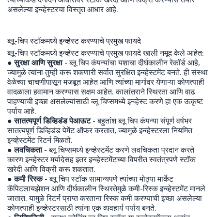
असलेल्या इन्व्हेस्टरचा विस्तृत आधार आहे.
ब्लू-चिप स्टॉकमध्ये इन्व्हेस्ट करण्याचे प्रमुख फायदे
ब्लू-चिप स्टॉकमध्ये इन्व्हेस्ट करण्याचे प्रमुख फायदे खाली नमूद केले आहेत:
● सुरक्षा आणि सुरक्षा
- ब्लू चिप कंपन्यांचा यशाचा दीर्घकालीन रेकॉर्ड आहे,
ज्यामुळे त्यांना तुम्ही करू शकणारी सर्वात सुरक्षित इन्व्हेस्टमेंट बनते. ही संस्था
वेळेच्या चाचणीपासून मजबूत आहेत आणि त्यांच्या मार्गावर येणाऱ्या कोणत्याही
वादळाला हवामान करण्यास सक्षम आहेत. कालांतराने स्थिरता आणि वाढ
पाहण्याची इच्छा असलेल्यांसाठी ब्लू चिप्समध्ये इन्व्हेस्ट करणे हा एक उत्कृष्ट
पर्याय आहे.
● सातत्यपूर्ण डिव्हिडंड पेआऊट
- बहुतांश ब्लू चिप कंपन्या संपूर्ण वर्षभर
सातत्यपूर्ण डिव्हिडंड पेमेंट ऑफर करतात, ज्यामुळे इन्व्हेस्टरला नियमित
इन्व्हेस्टमेंट रिटर्न मिळतो.
●
लवचिकता
- ब्लू चिप्समध्ये इन्व्हेस्टमेंट करणे लवचिकता प्रदान करते
कारण इन्व्हेस्टर मर्यादेसह इतर इन्व्हेस्टमेंटच्या विपरीत स्वतंत्रपणे स्टॉक
खरेदी आणि विक्री करू शकतात.
●
कमी रिस्क
- ब्लू चिप स्टॉक सामान्यपणे त्यांच्या मोठ्या मार्केट
कॅपिटलायझेशन आणि दीर्घकालीन स्थिरतेमुळे कमी-रिस्क इन्व्हेस्टमेंट मानले
जातात. यामुळे रिटर्न प्राप्त करताना रिस्क कमी करण्याची इच्छा असलेल्या
कोणत्याही इन्व्हेस्टरसाठी त्यांना एक व्यवहार्य पर्याय बनते.