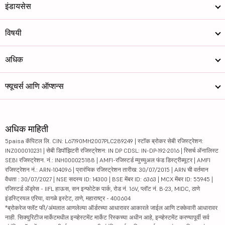
इंडायसेस
विषयी
अधिक
फ्यूचर्स आणि ऑप्शन्स
अधिक माहिती
5paisa कॅपिटल लि. CIN: L67190MH2007PLC289249 | स्टॉक ब्रोकर सेबी रजिस्ट्रेशन:
INZ000010231 | सेबी डिपॉझिटरी रजिस्ट्रेशन: IN DP CDSL: IN-DP-192-2016 | रिसर्च ॲनालिस्ट
SEBI रजिस्ट्रेशन. नं.: INH000025188 | AMFI-रजिस्टर्ड म्युच्युअल फंड डिस्ट्रीब्यूटर | AMFI
रजिस्ट्रेशन नं.: ARN-104096 | प्रारंभिक रजिस्ट्रेशन तारीख: 30/07/2015 | ARN ची वर्तमान
वैधता : 30/07/2027 | NSE सदस्य ID: 14300 | BSE मेंबर ID: 6363 | MCX मेंबर ID: 55945 |
रजिस्टर्ड ॲड्रेस - IIFL हाऊस, सन इन्फोटेक पार्क, रोड नं. 16V, प्लॉट नं. B-23, MIDC, ठाणे
इंडस्ट्रियल एरिया, वागळे इस्टेट, ठाणे, महाराष्ट्र - 400604
*ब्रोकरेज फ्लॅट फी/अंमलात आणलेल्या ऑर्डरच्या आधारावर आकारले जाईल आणि टक्केवारी आधारावर
नाही. सिक्युरिटीज मार्केटमधील इन्व्हेस्टमेंट मार्केट रिस्कच्या अधीन आहे, इन्व्हेस्टमेंट करण्यापूर्वी सर्व