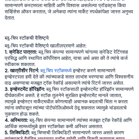
सामान्यपणे कस्टमरला माहिती आणि विश्वास असलेल्या प्रॉडक्ट्स किंवा
सर्व्हिसेस ऑफर करतात, जे अनेकदा त्यांना मार्केट स्पर्धकांपेक्षा जास्त अनुभव
देतात.
ब्लू-चिप स्टॉकची वैशिष्ट्ये
ब्लू-चिप स्टॉकची वैशिष्ट्ये खालीलप्रमाणे आहेत:
1. क्रेडिट पात्रता:
ब्लू चिप कंपन्या सामान्यपणे चांगल्या क्रेडिट रेटिंगसह
प्रसिद्ध आणि स्थापित कॉर्पोरेशन आहेत, याचा अर्थ असा की ते त्यांचे कर्ज
स्वीकारू शकतात.
2. खात्रीशीर रिटर्न:
ब्लू चिप स्टॉकमध्ये
इन्व्हेस्ट करणे सामान्यपणे
इन्व्हेस्टरला हमी देते की त्यांच्याकडे सतत लाभांश भरण्याचा आणि विश्वसनीय
वाढ असण्याचा मजबूत ट्रॅक रेकॉर्ड असल्याने त्यांचे रिटर्न जास्त असेल.
3. इन्व्हेस्टमेंट हॉरिझॉन:
ब्लू चिप स्टॉकसाठी इन्व्हेस्टमेंट हॉरिझॉन सामान्यपणे
दीर्घकालीन असते. हे स्टॉक तुलनेने सुरक्षित इन्व्हेस्टमेंट मानले जातात,
त्यामुळे इन्व्हेस्टर मार्केटमधील कोणत्याही अचानक बदलाची चिंता न करता
त्यांना वर्षांपासून त्यांच्या पोर्टफोलिओमध्ये ठेवू शकतात ज्यामुळे भांडवलाचे
नुकसान होऊ शकते.
4. अस्थिरता:
ब्लू-चिप कंपन्या सामान्यपणे त्यांच्या मजबूत ट्रॅक रेकॉर्ड आणि
आर्थिक सामर्थ्यामुळे इतर स्टॉकपेक्षा कमी अस्थिर असतात.
5. लिक्विडिटी:
ब्लू चिप्सची लिक्विडिटी सामान्यपणे जास्त असते कारण
त्यांच्याकडे दैनंदिन आधारावर स्टॉक खरेदी आणि विक्री करण्यास तयार