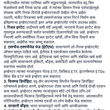
मार्केटमधील त्यांच्या प्रतिष्ठा आणि सद्भावनामुळे, भारतातील ब्लू-चिप
शेअर्समध्ये कमी रिस्क घटक आहे. ते त्यांच्या किमान रिस्क प्रोफाईलमुळे
संरक्षक आणि रिस्क-विरोधी इन्व्हेस्टरसाठी देखील योग्य आहेत.
तथापि, मार्केट रिस्कच्या कमी एक्सपोजरसह जास्त रिटर्न निर्माण करू
इच्छिणाऱ्या इन्व्हेस्टरसाठी इतर अनेक इन्व्हेस्टमेंट पर्याय उपलब्ध आहेत:
1. रिअल इस्टेट:
वाढीमध्ये कमी मंदी असूनही, भारताचे रिअल इस्टेट क्षेत्र
गुंतवणूक करण्यासाठी सर्वात फायदेशीर ठिकाणांपैकी एक आहे. इन्व्हेस्टर
निवासी आणि कमर्शियल रिअल इस्टेट खरेदी, लीज किंवा विक्री करू
शकतात, अखेरीस नफा कमवू शकतात.
2. एक्स्चेंज-एक्सचेंजेड फंड (ईटीएफ):
सामान्यपणे लो-रिस्क इन्व्हेस्टमेंट
ऑप्शन म्हणून पाहिले जाते, ईटीएफ हे एक्स्चेंजवर एक्सचेंज केलेल्या
सिक्युरिटीजचा ग्रुप आहे. ईटीएफचा खर्च गुणोत्तर आणि संबंधित खर्च कमी
आहे आणि सामान्यपणे इक्विटी, बाँड्स, कमोडिटी आणि इतर फायनान्शियल
वाहनांचा समावेश होतो.
इन्व्हेस्टर त्यांच्या गरजांनुसार गोल्ड ETF, लिक्विड ETF, इंटरनॅशनल ETDs
किंवा बँक ETF मध्ये इन्व्हेस्ट करू शकतात.
3. फिक्स्ड डिपॉझिट:
ब्लू-कॅप कंपन्यांच्या विपरीत फिक्स्ड डिपॉझिट
प्लॅन्समध्ये इन्व्हेस्ट करणे, इन्व्हेस्टरला टॅक्स फायदे आणि रिवॉर्ड दोन्ही प्रदान
करू शकते. इन्व्हेस्टर त्यांच्या गरजांनुसार शॉर्ट-टर्म किंवा लाँग-टर्म
कालावधीसाठी फिक्स्ड डिपॉझिटमध्ये त्यांचे पैसे ठेवू शकतात. आपत्कालीन
परिस्थितीत, इन्व्हेस्टर त्यांच्या एफडी वर लोन देखील घेऊ शकतात.
4. सरकारी बाँड्स:
भारत सरकारद्वारे जारी आणि आरबीआयच्या