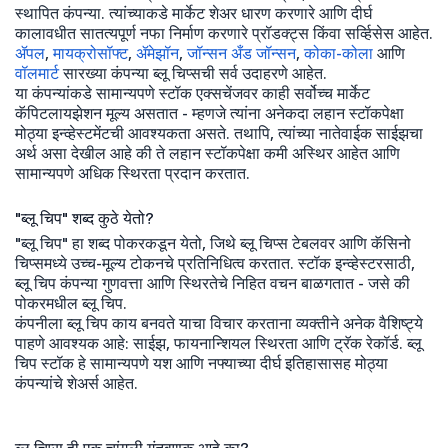
स्थापित कंपन्या. त्यांच्याकडे मार्केट शेअर धारण करणारे आणि दीर्घ
कालावधीत सातत्यपूर्ण नफा निर्माण करणारे प्रॉडक्ट्स किंवा सर्व्हिसेस आहेत.
ॲपल
,
मायक्रोसॉफ्ट
,
ॲमेझॉन
,
जॉन्सन अँड जॉन्सन
,
कोका-कोला
आणि
वॉलमार्ट
सारख्या कंपन्या ब्लू चिप्सची सर्व उदाहरणे आहेत.
या कंपन्यांकडे सामान्यपणे स्टॉक एक्सचेंजवर काही सर्वोच्च मार्केट
कॅपिटलायझेशन मूल्य असतात - म्हणजे त्यांना अनेकदा लहान स्टॉकपेक्षा
मोठ्या इन्व्हेस्टमेंटची आवश्यकता असते. तथापि, त्यांच्या नातेवाईक साईझचा
अर्थ असा देखील आहे की ते लहान स्टॉकपेक्षा कमी अस्थिर आहेत आणि
सामान्यपणे अधिक स्थिरता प्रदान करतात.
"ब्लू चिप" शब्द कुठे येतो?
"ब्लू चिप" हा शब्द पोकरकडून येतो, जिथे ब्लू चिप्स टेबलवर आणि कॅसिनो
चिप्समध्ये उच्च-मूल्य टोकनचे प्रतिनिधित्व करतात. स्टॉक इन्व्हेस्टरसाठी,
ब्लू चिप कंपन्या गुणवत्ता आणि स्थिरतेचे निहित वचन बाळगतात - जसे की
पोकरमधील ब्लू चिप.
कंपनीला ब्लू चिप काय बनवते याचा विचार करताना व्यक्तीने अनेक वैशिष्ट्ये
पाहणे आवश्यक आहे: साईझ, फायनान्शियल स्थिरता आणि ट्रॅक रेकॉर्ड. ब्लू
चिप स्टॉक हे सामान्यपणे यश आणि नफ्याच्या दीर्घ इतिहासासह मोठ्या
कंपन्यांचे शेअर्स आहेत.
ब्लू चिप्स ही एक चांगली गुंतवणूक आहे का?