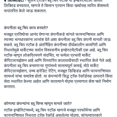
● लिक्विडिटी
- सुलभ ट्रेडिंग ब्लू चिप स्टॉक या इन्व्हेस्टमेंटला अत्यंत
लिक्विड बनवतात, म्हणजे ते किमान प्रयत्न किंवा खर्चासह त्वरित कॅशमध्ये
रूपांतरित केले जाऊ शकतात.
कंपनीला ब्लू चिप काय बनवते?
मजबूत प्रतिष्ठेचा आनंद घेणाऱ्या कंपनीकडे चांगले फायनान्शियल आणि
त्याच्या भागधारकांना लाभांश देते अशा कंपनीला ब्लू चिप कंपनी मानली जाऊ
शकते. ब्लू चिप स्टॉक हे अंतर्निहित कंपनीच्या दीर्घकालीन कामगिरी आणि
स्थिरतेमुळे मार्केटच्या सर्वात विश्वसनीय इन्व्हेस्टमेंटपैकी एक आहे. ब्लू चिप
स्टॉक म्हणून लोकप्रियपणे संदर्भित, या फर्मला प्रभावी मार्केट
कॅपिटलायझेशन आहे आणि विस्तारित कालावधीसाठी स्थापित केले गेले आहे.
कंपनीला ब्लू चिप बनवणाऱ्या गुणांमध्ये सातत्यपूर्ण कमाई, मोठे मार्केट
कॅपिटलायझेशन, उच्च क्रेडिट रेटिंग, मजबूत डिव्हिडंड आणि फायनान्शियल
सामर्थ्य यांचा समावेश होतो. या कंपन्यांनी सिद्ध ट्रॅक रेकॉर्डसह उत्पादने किंवा
सेवा स्थापित केल्या आहेत आणि सातत्याने मोठ्या प्रमाणात कॅश फ्लो निर्माण
करतात.
कोणत्या कंपन्यांना ब्लू चिप्स म्हणून मानले जाते?
स्टॉक इन्व्हेस्टिंगमध्ये, ब्लू चिप स्टॉक म्हणजे मजबूत परफॉर्मन्स आणि
फायनान्शियल स्थिरता ट्रॅक रेकॉर्ड असलेल्या मोठ्या, चांगल्याप्रकारे