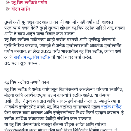
ब्लू चिप स्टॉकचे पर्याय
बॉटम लाईन
तुम्ही अशी गुंतवणूकदार आहात का जी आगामी काही वर्षांसाठी शाश्वत
परताव्याचे वचन देते? तुम्ही तुमच्या शोधात ब्लू चिप स्टॉक पाहिले असू शकता
आणि ते काय आहेत याचा विचार करू शकता.
ब्लू चिप स्टॉक्स मार्केटच्या काही सर्वात यशस्वी आणि प्रसिद्ध कंपन्यांचे
प्रतिनिधित्व करतात, ज्यामुळे ते अनेक इन्व्हेस्टरसाठी आकर्षक इन्व्हेस्टमेंट
पर्याय बनतात. हा लेख 2023 पर्यंत भारतातील ब्लू चिप स्टॉक, त्यांचा अर्थ
आणि
सर्वोत्तम ब्लू चिप स्टॉक
ची यादी यावर चर्चा करेल.
तर, चला सुरू करूया.
ब्लू चिप स्टॉक्स म्हणजे काय
ब्लू चिप स्टॉक हे अनेक वर्षांपासून बिझनेसमध्ये असलेल्या चांगल्या स्थापित,
मोठ्या आणि आर्थिकदृष्ट्या उत्तम कंपन्यांचे स्टॉक आहेत. या कंपन्या
उद्योगातील नेतृत्व असतात आणि सातत्यपूर्ण कमाई करतात, ज्यामुळे त्यांना
आकर्षक इन्व्हेस्टमेंट बनते. ब्लू चिप स्टॉक्स सामान्यपणे एकूण
स्टॉक मार्केट
पेक्षा जास्त काम करतात आणि इन्व्हेस्टमेंटवर स्थिर रिटर्न प्रदान करतात. हे
स्टॉक आर्थिक संकटाच्या वेळीही संरक्षित करू शकतात.
या ब्लू चिप कंपन्यांकडे मजबूत बॅलन्स शीट्स आहेत आणि त्यांच्या
शेअरहोल्डर्सना उच्च मोफत कॅश फ्लो किंवा डिव्हिडंड निर्माण करतात. ते