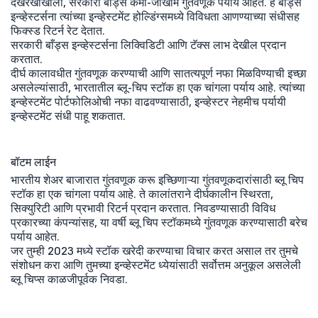
देखरेखीखाली, सरकारी बाँड्स कमी-जोखीम गुंतवणूक पर्याय आहेत. हे बाँड्स
इन्व्हेस्टर्सना त्यांच्या इन्व्हेस्टमेंट होल्डिंग्समध्ये विविधता आणण्याच्या संधीसह
फिक्स्ड रिटर्न रेट देतात.
सरकारी बाँड्स इन्व्हेस्टर्सना लिक्विडिटी आणि टॅक्स लाभ देखील प्रदान
करतात.
दीर्घ कालावधीत गुंतवणूक करण्याची आणि सातत्यपूर्ण नफा मिळविण्याची इच्छा
असलेल्यांसाठी, भारतातील ब्लू-चिप स्टॉक हा एक चांगला पर्याय आहे. त्यांच्या
इन्व्हेस्टमेंट पोर्टफोलिओची नफा वाढवण्यासाठी, इन्व्हेस्टर नेहमीच पर्यायी
इन्व्हेस्टमेंट संधी पाहू शकतात.
बॉटम लाईन
भारतीय शेअर बाजारात गुंतवणूक करू इच्छिणाऱ्या गुंतवणूकदारांसाठी ब्लू चिप
स्टॉक हा एक चांगला पर्याय आहे. ते कालांतराने दीर्घकालीन स्थिरता,
सिक्युरिटी आणि प्रभावी रिटर्न प्रदान करतात. निवडण्यासाठी विविध
प्रकारच्या कंपन्यांसह, या वर्षी ब्लू चिप स्टॉकमध्ये गुंतवणूक करण्यासाठी बरेच
पर्याय आहेत.
जर तुम्ही 2023 मध्ये स्टॉक खरेदी करण्याचा विचार करत असाल तर तुमचे
संशोधन करा आणि तुमच्या इन्व्हेस्टमेंट ध्येयांसाठी सर्वोत्तम अनुकूल असलेली
ब्लू चिप्स काळजीपूर्वक निवडा.