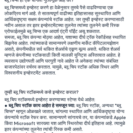
ब्लू चिप्समध्ये इन्व्हेस्ट करणे हा वेळेनुसार तुमचे पैसे वाढविण्याचा एक
लोकप्रिय मार्ग आहे. ते सातत्यपूर्ण वाढीच्या इतिहासासह सुस्थापित आणि
आर्थिकदृष्ट्या सक्षम कंपन्यांचे स्टॉक आहेत. जर तुम्ही इन्व्हेस्ट करण्यासाठी
नवीन असाल तर इतर इन्व्हेस्टमेंटच्या तुलनेत त्यांच्या तुलनेने कमी रिस्क
प्रोफाईलमुळे ब्लू चिप्स एक आदर्श एंट्री पॉईंट असू शकतात.
समजा, ब्लू चिप कंपन्या मोठ्या आहेत, यशाच्या दीर्घ ट्रॅक रेकॉर्डसह स्थापित
बिझनेस आहेत. त्यांच्याकडे सामान्यपणे लक्षणीय मार्केट कॅपिटलायझेशन
असते, कंपनीमधील सर्व थकित शेअर्सचे एकूण मूल्य असते. थकित शेअर्स
म्हणजे कंपनीच्या स्टॉकसाठी किती मालकी युनिट्स अस्तित्वात आहेत. हे
व्यवसाय उद्योगपती आणि घरगुती नावे आहेत जे अनेकदा त्यांच्या संबंधित
बाजारपेठांवर वर्चस्व करतात. यामुळे, ब्लू चिप स्टॉक अधिक स्थिर आणि
विश्वसनीय इन्व्हेस्टमेंट असतात.
तुम्ही ब्लू चिप स्टॉकमध्ये कसे इन्व्हेस्ट कराल?
ब्लू चिप स्टॉकमध्ये इन्व्हेस्ट करण्याच्या स्टेप्स येथे आहेत:
● ब्लू चिप स्टॉक काय आहेत हे समजून घ्या:
ब्लू चिप स्टॉक, अन्यथा "ब्लू
चिप्स" म्हणून ओळखले जातात, चांगल्या स्थापित आणि आर्थिकदृष्ट्या योग्य
कंपन्यांचे स्टॉक रेफर करा. सामान्यपणे सांगायचे तर, या कंपन्यांकडे Apple
किंवा Microsoft सारख्या यश आणि स्थिरतेचा दीर्घ इतिहास आहे. त्यामुळे
इतर कंपन्यांच्या तुलनेत त्यांची रिस्क कमी असते.