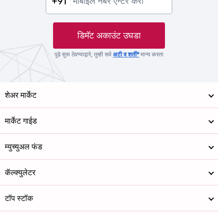
+91
डिमॅट अकाउंट उघडा
पुढे सुरू ठेवण्याद्वारे, तुम्ही सर्व
अटी व शर्ती*
मान्य करता
शेअर मार्केट
मार्केट गाईड
म्युच्युअल फंड
कॅल्क्युलेटर
टॉप स्टॉक