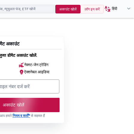
हिंदी
अकाउंट खोलें
लॉग इन करें
डीमैट अकाउंट
ुफ्त डीमैट अकाउंट खोलें.
नेक्स्ट-जेन ट्रेडिंग
ऐक्शनेबल आइडिया
अकाउंट खोलें
, आप हमारे
नियम व शर्तों*
से सहमत हैं