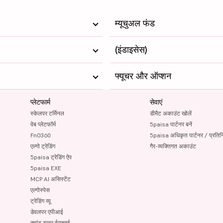
म्यूचुअल फंड
(इंडाइसेस)
फ्यूचर और ऑप्शन
प्लेटफार्म
सेवाएं
स्केलपर टर्मिनल
डीमैट अकाउंट खोलें
वेब प्लेटफॉर्म
5paisa पार्टनर बनें
FnO360
5paisa अधिकृत पार्टनर / प्रतिन
एल्गो ट्रेडिंग
गैर-व्यक्तिगत अकाउंट
5paisa ट्रेडिंग ऐप
5paisa EXE
MCP AI असिस्टेंट
एल्गोस्पेस
ट्रेडिंग व्यू
डेवलपर एपीआई
क्वांट टावर ईएक्सई