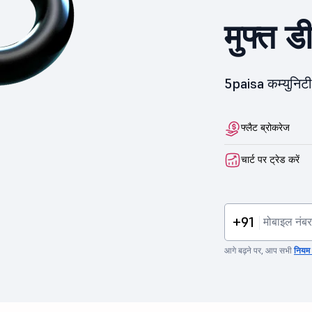
मुफ्त ड
5paisa कम्युनिटी 
फ्लैट ब्रोकरेज
चार्ट पर ट्रेड करें
+91
आगे बढ़ने पर, आप सभी
नियम व