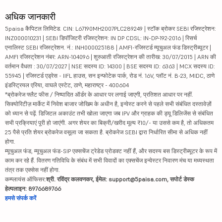
अधिक जानकारी
5paisa कैपिटल लिमिटेड. CIN: L67190MH2007PLC289249 | स्टॉक ब्रोकर SEBI रजिस्ट्रेशन:
INZ000010231 | SEBI डिपॉजिटरी रजिस्ट्रेशन: IN DP CDSL: IN-DP-192-2016 | रिसर्च
एनालिस्ट SEBI रजिस्ट्रेशन. नं.: INH000025188 | AMFI-रजिस्टर्ड म्यूचुअल फंड डिस्ट्रीब्यूटर |
AMFI रजिस्ट्रेशन नंबर: ARN-104096 | शुरुआती रजिस्ट्रेशन की तारीख: 30/07/2015 | ARN की
वर्तमान वैधता : 30/07/2027 | NSE सदस्य ID: 14300 | BSE सदस्य ID: 6363 | MCX सदस्य ID:
55945 | रजिस्टर्ड एड्रेस - IIFL हाउस, सन इन्फोटेक पार्क, रोड नं. 16V, प्लॉट नं. B-23, MIDC, ठाणे
इंडस्ट्रियल एरिया, वाघले एस्टेट, ठाणे, महाराष्ट्र - 400604
*ब्रोकरेज फ्लैट फीस / निष्पादित ऑर्डर के आधार पर लगाई जाएगी, प्रतिशत आधार पर नहीं.
सिक्योरिटीज़ मार्केट में निवेश बाजार जोखिम के अधीन है, इन्वेस्ट करने से पहले सभी संबंधित दस्तावेज़ों
को ध्यान से पढ़ें. डिजिटल अकाउंट तभी खोला जाएगा जब IPV और ग्राहक की ड्यू डिलिजेंस से संबंधित
सभी प्रक्रियाएं पूरी हो जाएंगी. अगर शेयर का बिक्री/खरीद मूल्य ₹10/- या उससे कम है, तो अधिकतम
25 पैसे प्रति शेयर ब्रोकरेज वसूला जा सकता है. ब्रोकरेज SEBI द्वारा निर्धारित सीमा से अधिक नहीं
होगा.
म्यूचुअल फंड, म्यूचुअल फंड-SIP एक्सचेंज ट्रेडेड प्रोडक्ट नहीं हैं, और सदस्य बस डिस्ट्रीब्यूटर के रूप में
काम कर रहे हैं. वितरण गतिविधि के संबंध में सभी विवादों का एक्सचेंज इन्वेस्टर निवारण मंच या मध्यस्थता
तंत्र तक एक्सेस नहीं होगा.
कम्प्लायंस ऑफिसर:
श्री. रविंद्र कलवणकर, ईमेल: support@5paisa.com, सपोर्ट डेस्क
हेल्पलाइन: 8976689766
हमसे संपर्क करें