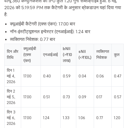
वैल्यू 360 कम्युनिकेशंस का IPO कुल 1.20 गुना सब्सक्राइब हुआ. 6 मई,
2026 को 5:19:59 PM तक कैटेगरी के अनुसार ब्रेकडाउन यहां दिया गया
है:
क्यूआईबी कैटेगरी (एक्स एंकर): 17.00 बार
नॉन-इंस्टीट्यूशनल इन्वेस्टर (एनआईआई): 1.24 बार
व्यक्तिगत निवेशक: 0.77 बार
क्यूआईबी
bNII
दिन और
sNII
व्यक्तिगत
(एक्स
एनआईआई
(>₹10
कुल
तिथि
(<₹10L)
निवेशक
एंकर)
लाख)
दिन 1
मई 4,
17.00
0.40
0.59
0.04
0.06
0.47
2026
दिन 2
मई 5,
17.00
0.51
0.73
0.09
0.17
0.57
2026
दिन 3
मई 6,
17.00
1.24
1.33
1.06
0.77
1.20
2026