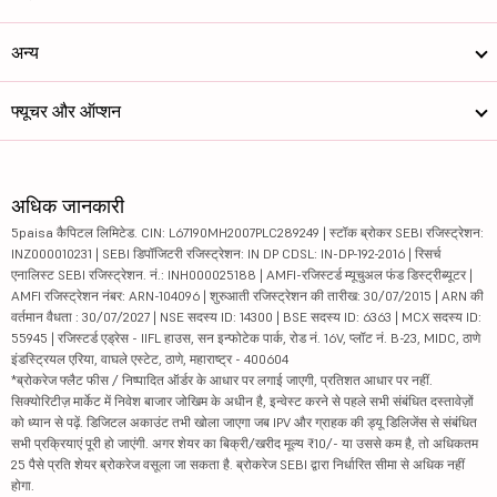
अन्य
फ्यूचर और ऑप्शन
अधिक जानकारी
5paisa कैपिटल लिमिटेड. CIN: L67190MH2007PLC289249 | स्टॉक ब्रोकर SEBI रजिस्ट्रेशन:
INZ000010231 | SEBI डिपॉजिटरी रजिस्ट्रेशन: IN DP CDSL: IN-DP-192-2016 | रिसर्च
एनालिस्ट SEBI रजिस्ट्रेशन. नं.: INH000025188 | AMFI-रजिस्टर्ड म्यूचुअल फंड डिस्ट्रीब्यूटर |
AMFI रजिस्ट्रेशन नंबर: ARN-104096 | शुरुआती रजिस्ट्रेशन की तारीख: 30/07/2015 | ARN की
वर्तमान वैधता : 30/07/2027 | NSE सदस्य ID: 14300 | BSE सदस्य ID: 6363 | MCX सदस्य ID:
55945 | रजिस्टर्ड एड्रेस - IIFL हाउस, सन इन्फोटेक पार्क, रोड नं. 16V, प्लॉट नं. B-23, MIDC, ठाणे
इंडस्ट्रियल एरिया, वाघले एस्टेट, ठाणे, महाराष्ट्र - 400604
*ब्रोकरेज फ्लैट फीस / निष्पादित ऑर्डर के आधार पर लगाई जाएगी, प्रतिशत आधार पर नहीं.
सिक्योरिटीज़ मार्केट में निवेश बाजार जोखिम के अधीन है, इन्वेस्ट करने से पहले सभी संबंधित दस्तावेज़ों
को ध्यान से पढ़ें. डिजिटल अकाउंट तभी खोला जाएगा जब IPV और ग्राहक की ड्यू डिलिजेंस से संबंधित
सभी प्रक्रियाएं पूरी हो जाएंगी. अगर शेयर का बिक्री/खरीद मूल्य ₹10/- या उससे कम है, तो अधिकतम
25 पैसे प्रति शेयर ब्रोकरेज वसूला जा सकता है. ब्रोकरेज SEBI द्वारा निर्धारित सीमा से अधिक नहीं
होगा.