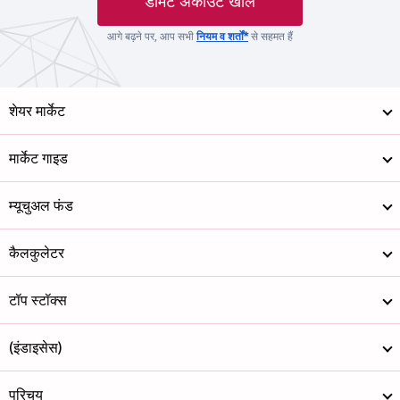
डीमैट अकाउंट खोलें
आगे बढ़ने पर, आप सभी
नियम व शर्तों*
से सहमत हैं
शेयर मार्केट
मार्केट गाइड
म्यूचुअल फंड
कैलकुलेटर
टॉप स्टॉक्स
(इंडाइसेस)
परिचय