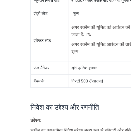
न्यूनतम निवेश राशि
₹1,000/- और उसके बाद ₹1/- के गुणक मे
एंट्री लोड
-शून्य-
अगर स्कीम की यूनिट को आवंटन की त
जाता है: 1%
एक्जिट लोड
अगर स्कीम की यूनिट आवंटन की तारीख
शून्य
फंड मैनेजर
श्री प्रतिश कृष्णन
बेंचमार्क
निफ्टी 500 टीआरआई
निवेश का उद्देश्य और रणनीति
उद्देश्य:
स्कीम का प्राथमिक निवेश उद्देश्य मुख्य रूप से इक्विटी और इक्व