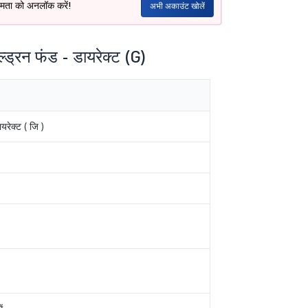
क्षमता को अनलॉक करें!
अभी अकाउंट खोलें
ड्रन फंड - डायरेक्ट (G)
यरेक्ट ( जि )