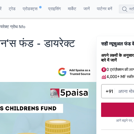
ं
ट्रेड
प्रोडक्ट्स
प्राइसिंग
मार्केट
जानें
पार्टनर बनें
यरेक्ट ग्रोथ Nfo
न'स फंड - डायरेक्ट
सही म्यूचुअल फंड 
अपने लक्ष्यों के अनुसा
बारे में जानें
0 ट्रांज़ैक्शन की ल
4,000+ MF स्की
+91
आगे बढ़ने पर