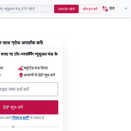
हिंदी
अकाउंट खोलें
लॉग इन करें
के साथ ग्रोथ अनलॉक करें!
र बनाए गए टॉप-परफॉर्मिंग म्यूचुअल फंड के
ागत
क्यूरेटेड फंड लिस्ट
म
आसानी से SIP शुरू करें
SIP शुरू करें
, आप हमारे
नियम व शर्तों*
से सहमत हैं
या