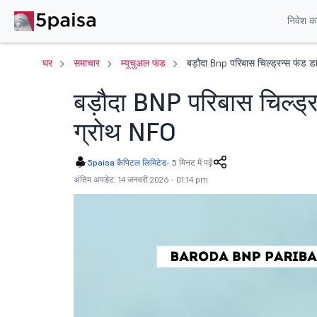
निवेश करे
घर
समाचार
म्यूचुअल फंड
बड़ौदा Bnp परिबास चिल्ड्रन्स फंड डा
बड़ौदा BNP परिबास चिल्ड्र
ग्रोथ NFO
5paisa कैपिटल लिमिटेड
-
5 मिनट में पढ़ें
अंतिम अपडेट: 14 जनवरी 2026 - 01:14 pm