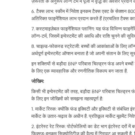
ज़रूरतों के अनुरूप लॉन्ग टर्म में पूंजी में वृद्धि का अवसर प्रदान 
6. टैक्स लाभ: स्कीम में निवेश इनकम टैक्स एक्ट के सेक्शन 80
अतिरिक्त फाइनेंशियल लाभ प्रदान करते हैं (प्रचलित टैक्स कान
7. कस्टमाइज़ेबल फाइनेंशियल प्लानिंग: यह फंड विभिन्न फाइनेंशियल
लॉन्ग-टर्म, जिसमें इन्वेस्टमेंट की अवधि और राशि चुनने की सुवि
8. चाइल्ड-फोकस्ड स्ट्रेटजी: बच्चों की आकांक्षाओं के लिए लॉन
अर्थपूर्ण इन्वेस्टमेंट ऑप्शन बनाता है जो अपनी संतान के लिए सुर
इन शक्तियों से बड़ौदा BNP परिबास चिल्ड्रन फंड अपने बच्चों क
के लिए एक व्यावहारिक और रणनीतिक विकल्प बन जाता है.
जोखिम:
किसी भी इन्वेस्टमेंट की तरह, बड़ौदा BNP परिबास चिल्ड्रन फं
के लिए इन जोखिमों को समझना महत्वपूर्ण है:
1. मार्केट रिस्क: क्योंकि फंड इक्विटी और इक्विटी से संबंधित इंस्
मार्केट के उतार-चढ़ाव के अधीन है. प्रतिकूल मार्केट मूवमेंट निव
2. इंटरेस्ट रेट रिस्क: पोर्टफोलियो का डेट भाग इंटरेस्ट दरों में
फिक्स्ड-इनकम सिक्योरिटीज़ की वैल्यू में गिरावट आ सकती है,