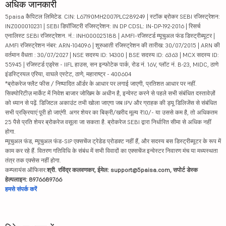
अधिक जानकारी
5paisa कैपिटल लिमिटेड. CIN: L67190MH2007PLC289249 | स्टॉक ब्रोकर SEBI रजिस्ट्रेशन:
INZ000010231 | SEBI डिपॉजिटरी रजिस्ट्रेशन: IN DP CDSL: IN-DP-192-2016 | रिसर्च
एनालिस्ट SEBI रजिस्ट्रेशन. नं.: INH000025188 | AMFI-रजिस्टर्ड म्यूचुअल फंड डिस्ट्रीब्यूटर |
AMFI रजिस्ट्रेशन नंबर: ARN-104096 | शुरुआती रजिस्ट्रेशन की तारीख: 30/07/2015 | ARN की
वर्तमान वैधता : 30/07/2027 | NSE सदस्य ID: 14300 | BSE सदस्य ID: 6363 | MCX सदस्य ID:
55945 | रजिस्टर्ड एड्रेस - IIFL हाउस, सन इन्फोटेक पार्क, रोड नं. 16V, प्लॉट नं. B-23, MIDC, ठाणे
इंडस्ट्रियल एरिया, वाघले एस्टेट, ठाणे, महाराष्ट्र - 400604
*ब्रोकरेज फ्लैट फीस / निष्पादित ऑर्डर के आधार पर लगाई जाएगी, प्रतिशत आधार पर नहीं.
सिक्योरिटीज़ मार्केट में निवेश बाजार जोखिम के अधीन है, इन्वेस्ट करने से पहले सभी संबंधित दस्तावेज़ों
को ध्यान से पढ़ें. डिजिटल अकाउंट तभी खोला जाएगा जब IPV और ग्राहक की ड्यू डिलिजेंस से संबंधित
सभी प्रक्रियाएं पूरी हो जाएंगी. अगर शेयर का बिक्री/खरीद मूल्य ₹10/- या उससे कम है, तो अधिकतम
25 पैसे प्रति शेयर ब्रोकरेज वसूला जा सकता है. ब्रोकरेज SEBI द्वारा निर्धारित सीमा से अधिक नहीं
होगा.
म्यूचुअल फंड, म्यूचुअल फंड-SIP एक्सचेंज ट्रेडेड प्रोडक्ट नहीं हैं, और सदस्य बस डिस्ट्रीब्यूटर के रूप में
काम कर रहे हैं. वितरण गतिविधि के संबंध में सभी विवादों का एक्सचेंज इन्वेस्टर निवारण मंच या मध्यस्थता
तंत्र तक एक्सेस नहीं होगा.
कम्प्लायंस ऑफिसर:
श्री. रविंद्र कलवणकर, ईमेल: support@5paisa.com, सपोर्ट डेस्क
हेल्पलाइन: 8976689766
हमसे संपर्क करें