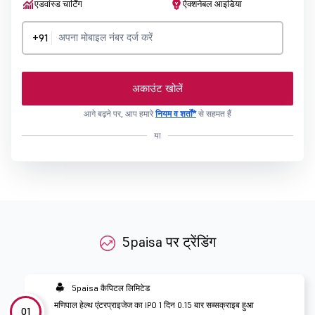
एडवांस्ड चार्टिंग
ऐक्शनेबल आइडिया
+91
अकाउंट खोलें
आगे बढ़ने पर, आप हमारे
नियम व शर्तों*
से सहमत हैं
या
5paisa पर ट्रेंडिंग
5paisa कैपिटल लिमिटेड
मणिपाल हेल्थ एंटरप्राइजेज का IPO 1 दिन 0.15 बार सब्सक्राइब हुआ
01