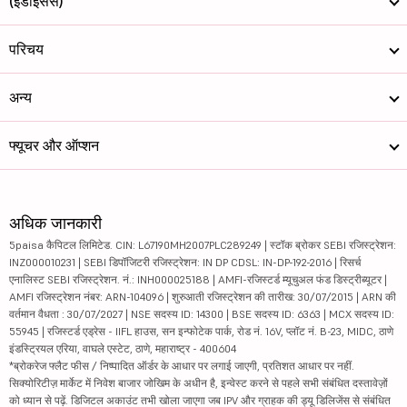
(इंडाइसेस)
परिचय
अन्य
फ्यूचर और ऑप्शन
अधिक जानकारी
5paisa कैपिटल लिमिटेड. CIN: L67190MH2007PLC289249 | स्टॉक ब्रोकर SEBI रजिस्ट्रेशन:
INZ000010231 | SEBI डिपॉजिटरी रजिस्ट्रेशन: IN DP CDSL: IN-DP-192-2016 | रिसर्च
एनालिस्ट SEBI रजिस्ट्रेशन. नं.: INH000025188 | AMFI-रजिस्टर्ड म्यूचुअल फंड डिस्ट्रीब्यूटर |
AMFI रजिस्ट्रेशन नंबर: ARN-104096 | शुरुआती रजिस्ट्रेशन की तारीख: 30/07/2015 | ARN की
वर्तमान वैधता : 30/07/2027 | NSE सदस्य ID: 14300 | BSE सदस्य ID: 6363 | MCX सदस्य ID:
55945 | रजिस्टर्ड एड्रेस - IIFL हाउस, सन इन्फोटेक पार्क, रोड नं. 16V, प्लॉट नं. B-23, MIDC, ठाणे
इंडस्ट्रियल एरिया, वाघले एस्टेट, ठाणे, महाराष्ट्र - 400604
*ब्रोकरेज फ्लैट फीस / निष्पादित ऑर्डर के आधार पर लगाई जाएगी, प्रतिशत आधार पर नहीं.
सिक्योरिटीज़ मार्केट में निवेश बाजार जोखिम के अधीन है, इन्वेस्ट करने से पहले सभी संबंधित दस्तावेज़ों
को ध्यान से पढ़ें. डिजिटल अकाउंट तभी खोला जाएगा जब IPV और ग्राहक की ड्यू डिलिजेंस से संबंधित