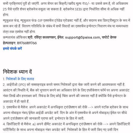
सभी प्रक्रियाएं पूरी हो जाएंगी. अगर शेयर का बिक्री/खरीद मूल्य ₹10/- या उससे कम है, तो अधिकतम
25 पैसे प्रति शेयर ब्रोकरेज वसूला जा सकता है. ब्रोकरेज SEBI द्वारा निर्धारित सीमा से अधिक नहीं
होगा.
म्यूचुअल फंड, म्यूचुअल फंड-SIP एक्सचेंज ट्रेडेड प्रोडक्ट नहीं हैं, और सदस्य बस डिस्ट्रीब्यूटर के रूप में
काम कर रहे हैं. वितरण गतिविधि के संबंध में सभी विवादों का एक्सचेंज इन्वेस्टर निवारण मंच या मध्यस्थता
तंत्र तक एक्सेस नहीं होगा.
कम्प्लायंस ऑफिसर:
श्री. रविंद्र कलवणकर, ईमेल: support@5paisa.com, सपोर्ट डेस्क
हेल्पलाइन: 8976689766
हमसे संपर्क करें
निवेशक ध्यान दें
1.
निवेशकों के लिए सलाह
2. आईपीओ (IPO) को सब्सक्राइब करते समय निवेशकों द्वारा चेक जारी करने की आवश्यकता नहीं है.
आवंटन की स्थिति में, बैंक को भुगतान करने का अधिकार देने के लिए एप्लीकेशन फॉर्म पर अपना अकाउंट
नंबर लिखें और हस्ताक्षर करें. रिफंड के लिए कोई चिंता करने की जरूरत नहीं है क्योंकि पैसे इन्वेस्टर के
अकाउंट में ही रहते हैं.
3. एक्सचेंज से मैसेज: अपने अकाउंट में अनधिकृत ट्रांज़ैक्शन को रोकें --> अपने स्टॉक ब्रोकर के साथ
अपना मोबाइल नंबर/ईमेल आईडी अपडेट करें. दिन के अंत में एक्सचेंज से अपने मोबाइल/ईमेल पर सीधे
अपने ट्रांज़ैक्शन की जानकारी प्राप्त करें. इन्वेस्टर के हित में जारी.
4. डिपॉज़िटरी से मैसेज: a) अपने डीमैट अकाउंट में अनधिकृत ट्रांज़ैक्शन को रोकें --> अपने डिपॉज़िटरी
पार्टिसिपेंट के साथ अपना मोबाइल नंबर अपडेट करें. निवेशकों के हित में जारी किए गए उसी दिन