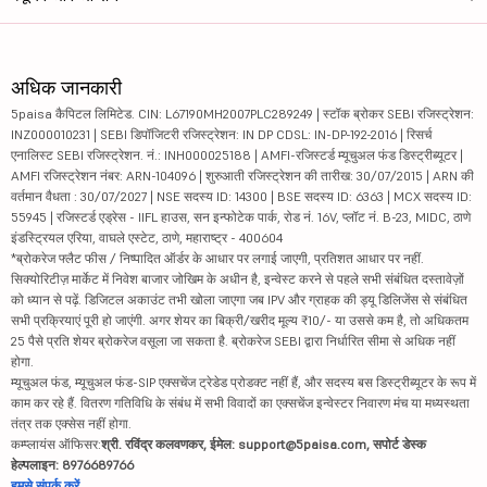
अधिक जानकारी
5paisa कैपिटल लिमिटेड. CIN: L67190MH2007PLC289249 | स्टॉक ब्रोकर SEBI रजिस्ट्रेशन:
INZ000010231 | SEBI डिपॉजिटरी रजिस्ट्रेशन: IN DP CDSL: IN-DP-192-2016 | रिसर्च
एनालिस्ट SEBI रजिस्ट्रेशन. नं.: INH000025188 | AMFI-रजिस्टर्ड म्यूचुअल फंड डिस्ट्रीब्यूटर |
AMFI रजिस्ट्रेशन नंबर: ARN-104096 | शुरुआती रजिस्ट्रेशन की तारीख: 30/07/2015 | ARN की
वर्तमान वैधता : 30/07/2027 | NSE सदस्य ID: 14300 | BSE सदस्य ID: 6363 | MCX सदस्य ID:
55945 | रजिस्टर्ड एड्रेस - IIFL हाउस, सन इन्फोटेक पार्क, रोड नं. 16V, प्लॉट नं. B-23, MIDC, ठाणे
इंडस्ट्रियल एरिया, वाघले एस्टेट, ठाणे, महाराष्ट्र - 400604
*ब्रोकरेज फ्लैट फीस / निष्पादित ऑर्डर के आधार पर लगाई जाएगी, प्रतिशत आधार पर नहीं.
सिक्योरिटीज़ मार्केट में निवेश बाजार जोखिम के अधीन है, इन्वेस्ट करने से पहले सभी संबंधित दस्तावेज़ों
को ध्यान से पढ़ें. डिजिटल अकाउंट तभी खोला जाएगा जब IPV और ग्राहक की ड्यू डिलिजेंस से संबंधित
सभी प्रक्रियाएं पूरी हो जाएंगी. अगर शेयर का बिक्री/खरीद मूल्य ₹10/- या उससे कम है, तो अधिकतम
25 पैसे प्रति शेयर ब्रोकरेज वसूला जा सकता है. ब्रोकरेज SEBI द्वारा निर्धारित सीमा से अधिक नहीं
होगा.
म्यूचुअल फंड, म्यूचुअल फंड-SIP एक्सचेंज ट्रेडेड प्रोडक्ट नहीं हैं, और सदस्य बस डिस्ट्रीब्यूटर के रूप में
काम कर रहे हैं. वितरण गतिविधि के संबंध में सभी विवादों का एक्सचेंज इन्वेस्टर निवारण मंच या मध्यस्थता
तंत्र तक एक्सेस नहीं होगा.
कम्प्लायंस ऑफिसर:
श्री. रविंद्र कलवणकर, ईमेल: support@5paisa.com, सपोर्ट डेस्क
हेल्पलाइन: 8976689766
हमसे संपर्क करें