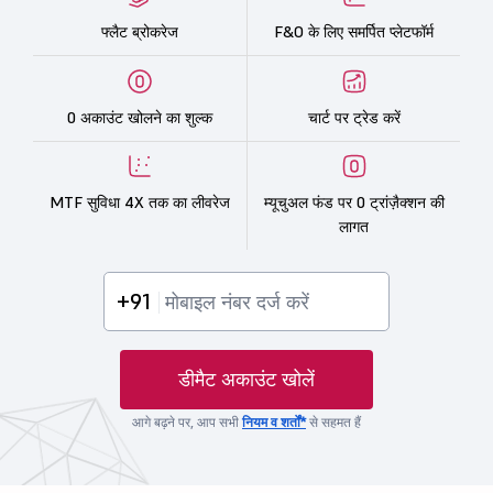
फ्लैट ब्रोकरेज
F&O के लिए समर्पित प्लेटफॉर्म
0 अकाउंट खोलने का शुल्क
चार्ट पर ट्रेड करें
MTF सुविधा 4X तक का लीवरेज
म्यूचुअल फंड पर 0 ट्रांज़ैक्शन की
लागत
+91
डीमैट अकाउंट खोलें
आगे बढ़ने पर, आप सभी
नियम व शर्तों*
से सहमत हैं