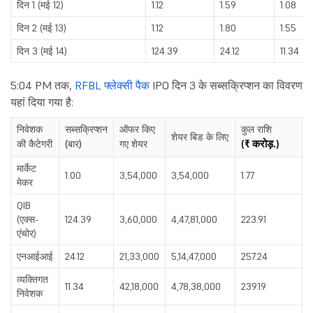
दिन 1 (मई 12)
1.12
1.59
1.08
दिन 2 (मई 13)
1.12
1.80
1.55
दिन 3 (मई 14)
124.39
24.12
11.34
5:04 PM तक,
RFBL फ्लेक्सी पैक
IPO दिन 3 के सब्सक्रिप्शन का विवरण
यहां दिया गया है:
निवेशक
सब्सक्रिप्शन
ऑफर किए
कुल राशि
शेयर बिड के लिए
की कैटेगरी
(बार)
गए शेयर
(₹ करोड़.)
मार्केट
1.00
3,54,000
3,54,000
1.77
मेकर
QIB
(एक्स-
124.39
3,60,000
4,47,81,000
223.91
एंचोर)
एनआईआई
24.12
21,33,000
5,14,47,000
257.24
व्यक्तिगत
11.34
42,18,000
4,78,38,000
239.19
निवेशक