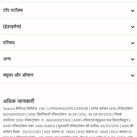
टॉप स्टॉक्स
(इंडाइसेस)
परिचय
अन्य
फ्यूचर और ऑप्शन
अधिक जानकारी
5paisa कैपिटल लिमिटेड. CIN: L67190MH2007PLC289249 | स्टॉक ब्रोकर SEBI रजिस्ट्रेशन:
INZ000010231 | SEBI डिपॉजिटरी रजिस्ट्रेशन: IN DP CDSL: IN-DP-192-2016 | रिसर्च
एनालिस्ट SEBI रजिस्ट्रेशन. नं.: INH000025188 | AMFI-रजिस्टर्ड म्यूचुअल फंड डिस्ट्रीब्यूटर |
AMFI रजिस्ट्रेशन नंबर: ARN-104096 | शुरुआती रजिस्ट्रेशन की तारीख: 30/07/2015 | ARN की
वर्तमान वैधता : 30/07/2027 | NSE सदस्य ID: 14300 | BSE सदस्य ID: 6363 | MCX सदस्य ID: