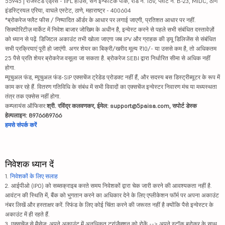
55945 | रजिस्टर्ड एड्रेस - IIFL हाउस, सन इन्फोटेक पार्क, रोड नं. 16V, प्लॉट नं. B-23, MIDC, ठाणे
इंडस्ट्रियल एरिया, वाघले एस्टेट, ठाणे, महाराष्ट्र - 400604
*ब्रोकरेज फ्लैट फीस / निष्पादित ऑर्डर के आधार पर लगाई जाएगी, प्रतिशत आधार पर नहीं.
सिक्योरिटीज़ मार्केट में निवेश बाजार जोखिम के अधीन है, इन्वेस्ट करने से पहले सभी संबंधित दस्तावेज़ों
को ध्यान से पढ़ें. डिजिटल अकाउंट तभी खोला जाएगा जब IPV और ग्राहक की ड्यू डिलिजेंस से संबंधित
सभी प्रक्रियाएं पूरी हो जाएंगी. अगर शेयर का बिक्री/खरीद मूल्य ₹10/- या उससे कम है, तो अधिकतम
25 पैसे प्रति शेयर ब्रोकरेज वसूला जा सकता है. ब्रोकरेज SEBI द्वारा निर्धारित सीमा से अधिक नहीं
होगा.
म्यूचुअल फंड, म्यूचुअल फंड-SIP एक्सचेंज ट्रेडेड प्रोडक्ट नहीं हैं, और सदस्य बस डिस्ट्रीब्यूटर के रूप में
काम कर रहे हैं. वितरण गतिविधि के संबंध में सभी विवादों का एक्सचेंज इन्वेस्टर निवारण मंच या मध्यस्थता
तंत्र तक एक्सेस नहीं होगा.
कम्प्लायंस ऑफिसर:
श्री. रविंद्र कलवणकर, ईमेल: support@5paisa.com, सपोर्ट डेस्क
हेल्पलाइन: 8976689766
हमसे संपर्क करें
निवेशक ध्यान दें
1.
निवेशकों के लिए सलाह
2. आईपीओ (IPO) को सब्सक्राइब करते समय निवेशकों द्वारा चेक जारी करने की आवश्यकता नहीं है.
आवंटन की स्थिति में, बैंक को भुगतान करने का अधिकार देने के लिए एप्लीकेशन फॉर्म पर अपना अकाउंट
नंबर लिखें और हस्ताक्षर करें. रिफंड के लिए कोई चिंता करने की जरूरत नहीं है क्योंकि पैसे इन्वेस्टर के
अकाउंट में ही रहते हैं.
3. एक्सचेंज से मैसेज: अपने अकाउंट में अनधिकृत ट्रांज़ैक्शन को रोकें --> अपने स्टॉक ब्रोकर के साथ