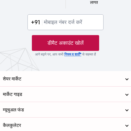
लागत
+91
डीमैट अकाउंट खोलें
आगे बढ़ने पर, आप सभी
नियम व शर्तों*
से सहमत हैं
शेयर मार्केट
मार्केट गाइड
म्यूचुअल फंड
कैलकुलेटर