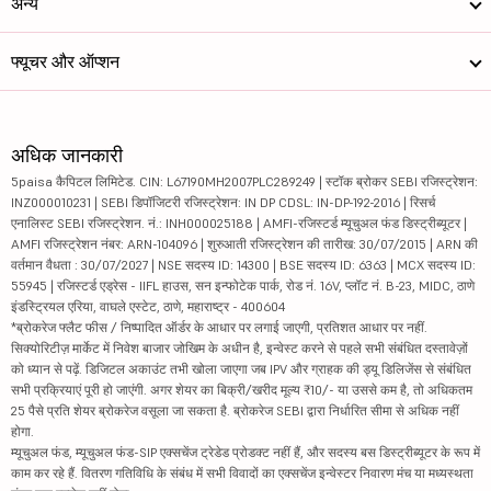
अन्य
फ्यूचर और ऑप्शन
अधिक जानकारी
5paisa कैपिटल लिमिटेड. CIN: L67190MH2007PLC289249 | स्टॉक ब्रोकर SEBI रजिस्ट्रेशन:
INZ000010231 | SEBI डिपॉजिटरी रजिस्ट्रेशन: IN DP CDSL: IN-DP-192-2016 | रिसर्च
एनालिस्ट SEBI रजिस्ट्रेशन. नं.: INH000025188 | AMFI-रजिस्टर्ड म्यूचुअल फंड डिस्ट्रीब्यूटर |
AMFI रजिस्ट्रेशन नंबर: ARN-104096 | शुरुआती रजिस्ट्रेशन की तारीख: 30/07/2015 | ARN की
वर्तमान वैधता : 30/07/2027 | NSE सदस्य ID: 14300 | BSE सदस्य ID: 6363 | MCX सदस्य ID:
55945 | रजिस्टर्ड एड्रेस - IIFL हाउस, सन इन्फोटेक पार्क, रोड नं. 16V, प्लॉट नं. B-23, MIDC, ठाणे
इंडस्ट्रियल एरिया, वाघले एस्टेट, ठाणे, महाराष्ट्र - 400604
*ब्रोकरेज फ्लैट फीस / निष्पादित ऑर्डर के आधार पर लगाई जाएगी, प्रतिशत आधार पर नहीं.
सिक्योरिटीज़ मार्केट में निवेश बाजार जोखिम के अधीन है, इन्वेस्ट करने से पहले सभी संबंधित दस्तावेज़ों
को ध्यान से पढ़ें. डिजिटल अकाउंट तभी खोला जाएगा जब IPV और ग्राहक की ड्यू डिलिजेंस से संबंधित
सभी प्रक्रियाएं पूरी हो जाएंगी. अगर शेयर का बिक्री/खरीद मूल्य ₹10/- या उससे कम है, तो अधिकतम
25 पैसे प्रति शेयर ब्रोकरेज वसूला जा सकता है. ब्रोकरेज SEBI द्वारा निर्धारित सीमा से अधिक नहीं
होगा.
म्यूचुअल फंड, म्यूचुअल फंड-SIP एक्सचेंज ट्रेडेड प्रोडक्ट नहीं हैं, और सदस्य बस डिस्ट्रीब्यूटर के रूप में
काम कर रहे हैं. वितरण गतिविधि के संबंध में सभी विवादों का एक्सचेंज इन्वेस्टर निवारण मंच या मध्यस्थता