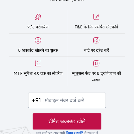
फ्लैट ब्रोकरेज
F&O के लिए समर्पित प्लेटफॉर्म
0 अकाउंट खोलने का शुल्क
चार्ट पर ट्रेड करें
MTF सुविधा 4X तक का लीवरेज
म्यूचुअल फंड पर 0 ट्रांज़ैक्शन की
लागत
+91
डीमैट अकाउंट खोलें
आगे बढ़ने पर, आप सभी
नियम व शर्तों*
से सहमत हैं