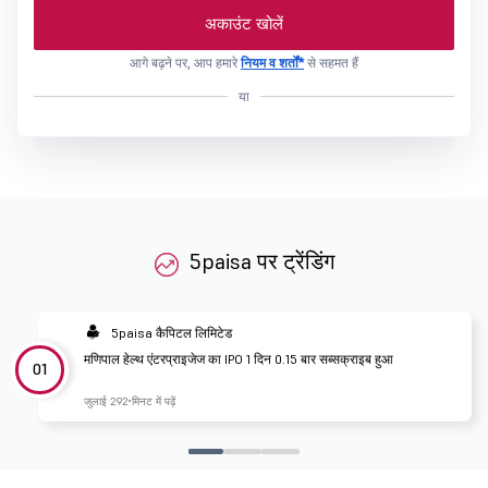
अकाउंट खोलें
आगे बढ़ने पर, आप हमारे
नियम व शर्तों*
से सहमत हैं
या
5paisa पर ट्रेंडिंग
5paisa कैपिटल लिमिटेड
मणिपाल हेल्थ एंटरप्राइजेज का IPO 1 दिन 0.15 बार सब्सक्राइब हुआ
01
जुलाई 29
2 मिनट में पढ़ें