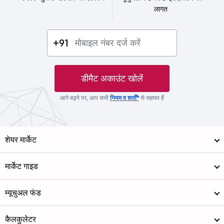
लागत
+91
डीमैट अकाउंट खोलें
आगे बढ़ने पर, आप सभी
नियम व शर्तों*
से सहमत हैं
शेयर मार्केट
मार्केट गाइड
म्यूचुअल फंड
कैलकुलेटर