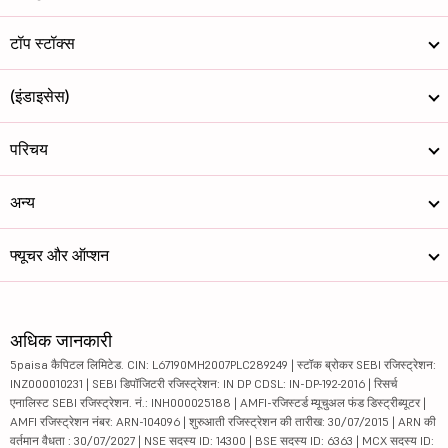
टॉप स्टॉक्स
(इंडाइसेस)
परिचय
अन्य
फ्यूचर और ऑप्शन
अधिक जानकारी
5paisa कैपिटल लिमिटेड. CIN: L67190MH2007PLC289249 | स्टॉक ब्रोकर SEBI रजिस्ट्रेशन:
INZ000010231 | SEBI डिपॉजिटरी रजिस्ट्रेशन: IN DP CDSL: IN-DP-192-2016 | रिसर्च
एनालिस्ट SEBI रजिस्ट्रेशन. नं.: INH000025188 | AMFI-रजिस्टर्ड म्यूचुअल फंड डिस्ट्रीब्यूटर |
AMFI रजिस्ट्रेशन नंबर: ARN-104096 | शुरुआती रजिस्ट्रेशन की तारीख: 30/07/2015 | ARN की
वर्तमान वैधता : 30/07/2027 | NSE सदस्य ID: 14300 | BSE सदस्य ID: 6363 | MCX सदस्य ID: