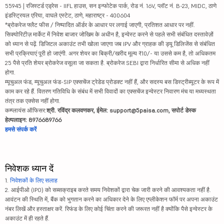
55945 | रजिस्टर्ड एड्रेस - IIFL हाउस, सन इन्फोटेक पार्क, रोड नं. 16V, प्लॉट नं. B-23, MIDC, ठाणे
इंडस्ट्रियल एरिया, वाघले एस्टेट, ठाणे, महाराष्ट्र - 400604
*ब्रोकरेज फ्लैट फीस / निष्पादित ऑर्डर के आधार पर लगाई जाएगी, प्रतिशत आधार पर नहीं.
सिक्योरिटीज़ मार्केट में निवेश बाजार जोखिम के अधीन है, इन्वेस्ट करने से पहले सभी संबंधित दस्तावेज़ों
को ध्यान से पढ़ें. डिजिटल अकाउंट तभी खोला जाएगा जब IPV और ग्राहक की ड्यू डिलिजेंस से संबंधित
सभी प्रक्रियाएं पूरी हो जाएंगी. अगर शेयर का बिक्री/खरीद मूल्य ₹10/- या उससे कम है, तो अधिकतम
25 पैसे प्रति शेयर ब्रोकरेज वसूला जा सकता है. ब्रोकरेज SEBI द्वारा निर्धारित सीमा से अधिक नहीं
होगा.
म्यूचुअल फंड, म्यूचुअल फंड-SIP एक्सचेंज ट्रेडेड प्रोडक्ट नहीं हैं, और सदस्य बस डिस्ट्रीब्यूटर के रूप में
काम कर रहे हैं. वितरण गतिविधि के संबंध में सभी विवादों का एक्सचेंज इन्वेस्टर निवारण मंच या मध्यस्थता
तंत्र तक एक्सेस नहीं होगा.
कम्प्लायंस ऑफिसर:
श्री. रविंद्र कलवणकर, ईमेल: support@5paisa.com, सपोर्ट डेस्क
हेल्पलाइन: 8976689766
हमसे संपर्क करें
निवेशक ध्यान दें
1.
निवेशकों के लिए सलाह
2. आईपीओ (IPO) को सब्सक्राइब करते समय निवेशकों द्वारा चेक जारी करने की आवश्यकता नहीं है.
आवंटन की स्थिति में, बैंक को भुगतान करने का अधिकार देने के लिए एप्लीकेशन फॉर्म पर अपना अकाउंट
नंबर लिखें और हस्ताक्षर करें. रिफंड के लिए कोई चिंता करने की जरूरत नहीं है क्योंकि पैसे इन्वेस्टर के
अकाउंट में ही रहते हैं.