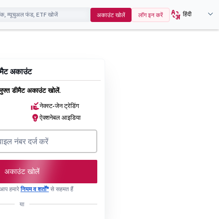
हिंदी
अकाउंट खोलें
लॉग इन करें
डीमैट अकाउंट
ुफ्त डीमैट अकाउंट खोलें.
नेक्स्ट-जेन ट्रेडिंग
ऐक्शनेबल आइडिया
अकाउंट खोलें
, आप हमारे
नियम व शर्तों*
से सहमत हैं
या