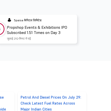
5paisa कैपिटल लिमिटेड
Propshop Events & Exhibitions IPO
3
Subscribed 1.51 Times on Day 3
जुलाई 29
2 मिनट में पढ़ें
ase
Petrol And Diesel Prices On July 29:
Check Latest Fuel Rates Across
wide
Major Indian Cities