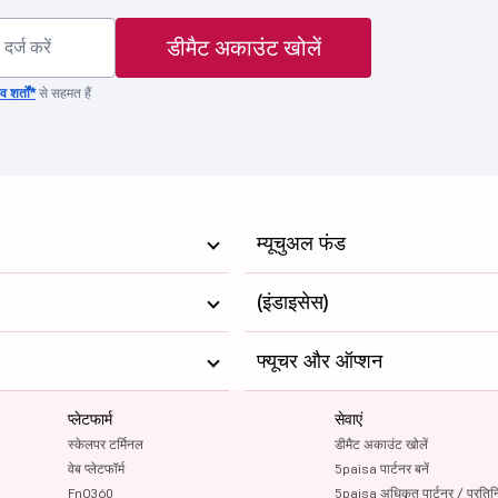
डीमैट अकाउंट खोलें
 शर्तों*
से सहमत हैं
म्यूचुअल फंड
(इंडाइसेस)
फ्यूचर और ऑप्शन
प्लेटफार्म
सेवाएं
स्केलपर टर्मिनल
डीमैट अकाउंट खोलें
वेब प्लेटफॉर्म
5paisa पार्टनर बनें
FnO360
5paisa अधिकृत पार्टनर / प्रतिन