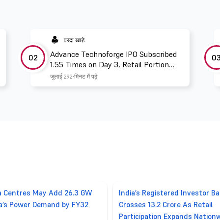
वरदा खाड़े
Advance Technoforge IPO Subscribed
02
0
1.55 Times on Day 3, Retail Portion
Booked 2.67 Times
जुलाई 29
2 मिनट में पढ़ें
a Centres May Add 26.3 GW
India’s Registered Investor B
ia’s Power Demand by FY32
Crosses 13.2 Crore As Retail
Participation Expands Nation