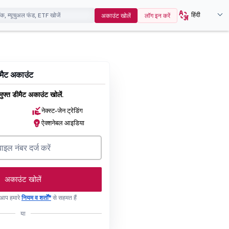
हिंदी
अकाउंट खोलें
लॉग इन करें
डीमैट अकाउंट
ुफ्त डीमैट अकाउंट खोलें.
नेक्स्ट-जेन ट्रेडिंग
ऐक्शनेबल आइडिया
अकाउंट खोलें
, आप हमारे
नियम व शर्तों*
से सहमत हैं
या