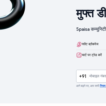
मुफ्त ड
5paisa कम्युनिटी 
फ्लैट ब्रोकरेज
चार्ट पर ट्रेड करें
+91
आगे बढ़ने पर, आप सभी
नियम व