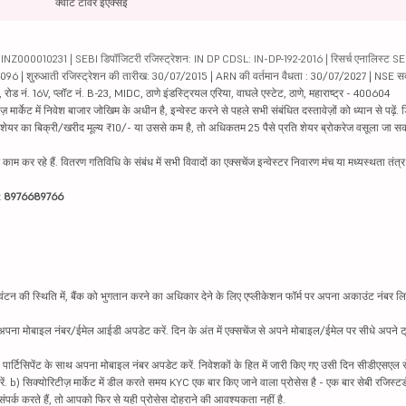
क्वांट टावर ईएक्सई
000010231 | SEBI डिपॉजिटरी रजिस्ट्रेशन: IN DP CDSL: IN-DP-192-2016 | रिसर्च एनालिस्ट SEBI 
04096 | शुरुआती रजिस्ट्रेशन की तारीख: 30/07/2015 | ARN की वर्तमान वैधता : 30/07/2027 | NSE स
ड नं. 16V, प्लॉट नं. B-23, MIDC, ठाणे इंडस्ट्रियल एरिया, वाघले एस्टेट, ठाणे, महाराष्ट्र - 400604
ार्केट में निवेश बाजार जोखिम के अधीन है, इन्वेस्ट करने से पहले सभी संबंधित दस्तावेज़ों को ध्यान से पढ़े
र शेयर का बिक्री/खरीद मूल्य ₹10/- या उससे कम है, तो अधिकतम 25 पैसे प्रति शेयर ब्रोकरेज वसूला जा सक
ें काम कर रहे हैं. वितरण गतिविधि के संबंध में सभी विवादों का एक्सचेंज इन्वेस्टर निवारण मंच या मध्यस्थता तंत
इन: 8976689766
न की स्थिति में, बैंक को भुगतान करने का अधिकार देने के लिए एप्लीकेशन फॉर्म पर अपना अकाउंट नंबर लिख
थ अपना मोबाइल नंबर/ईमेल आईडी अपडेट करें. दिन के अंत में एक्सचेंज से अपने मोबाइल/ईमेल पर सीधे अपने ट्
 पार्टिसिपेंट के साथ अपना मोबाइल नंबर अपडेट करें. निवेशकों के हित में जारी किए गए उसी दिन सीडीएसएल स
करें. b) सिक्योरिटीज़ मार्केट में डील करते समय KYC एक बार किए जाने वाला प्रोसेस है - एक बार सेबी रजिस्टर
पर्क करते हैं, तो आपको फिर से यही प्रोसेस दोहराने की आवश्यकता नहीं है.