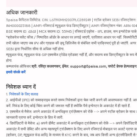
अधिक जानकारी
5paisa कैपिटल लिमिटेड. CIN: L67190MH2007PLC289249 | स्टॉक ब्रोकर SEBI रजिस्ट्रेशन: INZ
INH000025188 | AMFI-रजिस्टर्ड म्यूचुअल फंड डिस्ट्रीब्यूटर | AMFI रजिस्ट्रेशन नंबर: ARN-1
BSE सदस्य ID: 6363 | MCX सदस्य ID: 55945 | रजिस्टर्ड एड्रेस - IIFL हाउस, सन इन्फोटेक पार्क, रो
*ब्रोकरेज फ्लैट फीस / निष्पादित ऑर्डर के आधार पर लगाई जाएगी, प्रतिशत आधार पर नहीं. सिक्योरिटीज़ म
तभी खोला जाएगा जब IPV और ग्राहक की ड्यू डिलिजेंस से संबंधित सभी प्रक्रियाएं पूरी हो जाएंगी. अग
SEBI द्वारा निर्धारित सीमा से अधिक नहीं होगा.
म्यूचुअल फंड, म्यूचुअल फंड-SIP एक्सचेंज ट्रेडेड प्रोडक्ट नहीं हैं, और सदस्य बस डिस्ट्रीब्यूटर के रूप म
होगा.
कम्प्लायंस ऑफिसर:
श्री. रविंद्र कलवणकर, ईमेल: support@5paisa.com, सपोर्ट डेस्क हेल्पला
हमसे संपर्क करें
निवेशक ध्यान दें
1.
निवेशकों के लिए सलाह
2. आईपीओ (IPO) को सब्सक्राइब करते समय निवेशकों द्वारा चेक जारी करने की आवश्यकता नहीं है. आवंट
करें. रिफंड के लिए कोई चिंता करने की जरूरत नहीं है क्योंकि पैसे इन्वेस्टर के अकाउंट में ही रहते हैं.
3. एक्सचेंज से मैसेज: अपने अकाउंट में अनधिकृत ट्रांज़ैक्शन को रोकें --> अपने स्टॉक ब्रोकर के सा
जानकारी प्राप्त करें. इन्वेस्टर के हित में जारी.
4. डिपॉज़िटरी से मैसेज: a) अपने डीमैट अकाउंट में अनधिकृत ट्रांज़ैक्शन को रोकें --> अपने डिपॉज़िटरी
अकाउंट में सभी डेबिट और अन्य महत्वपूर्ण ट्रांज़ैक्शन के लिए अपने रजिस्टर्ड मोबाइल पर अलर्ट प्राप्त 
(ब्रोकर, DP, म्यूचुअल फंड आदि) के माध्यम से KYC करने के बाद, जब आप किसी अन्य इंटरमीडियरी से सं