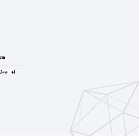
ल्क
ंज़ैक्शन की