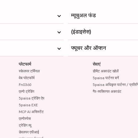
म्यूचुअल फंड
(इंडाइसेस)
फ्यूचर और ऑप्शन
प्लेटफार्म
सेवाएं
स्केलपर टर्मिनल
डीमैट अकाउंट खोलें
वेब प्लेटफॉर्म
5paisa पार्टनर बनें
FnO360
5paisa अधिकृत पार्टनर / प्रतिन
एल्गो ट्रेडिंग
गैर-व्यक्तिगत अकाउंट
5paisa ट्रेडिंग ऐप
5paisa EXE
MCP AI असिस्टेंट
एल्गोस्पेस
ट्रेडिंग व्यू
डेवलपर एपीआई