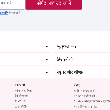
डीमैट अकाउंट खोलें
 शर्तों*
से सहमत हैं
म्यूचुअल फंड
(इंडाइसेस)
फ्यूचर और ऑप्शन
प्लेटफार्म
सेवाएं
स्केलपर टर्मिनल
डीमैट अकाउंट खोलें
वेब प्लेटफॉर्म
5paisa पार्टनर बनें
FnO360
5paisa अधिकृत पार्टनर / प्रतिन
एल्गो ट्रेडिंग
गैर-व्यक्तिगत अकाउंट