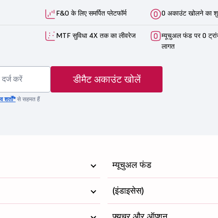
F&O के लिए समर्पित प्लेटफॉर्म
0 अकाउंट खोलने का शु
MTF सुविधा 4X तक का लीवरेज
म्यूचुअल फंड पर 0 ट्रा
लागत
डीमैट अकाउंट खोलें
 शर्तों*
से सहमत हैं
म्यूचुअल फंड
(इंडाइसेस)
फ्यूचर और ऑप्शन