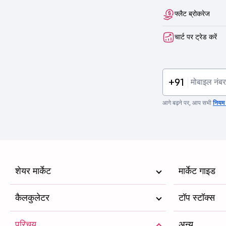
फ्लैट ब्रोकरेज
चार्ट पर ट्रेड करें
+91
आगे बढ़ने पर, आप सभी
नियम व
शेयर मार्केट
मार्केट गाइड
कैलकुलेटर
टॉप स्टॉक्स
परिचय
अन्य