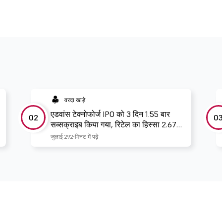
वरदा खाड़े
एडवांस टेक्नोफोर्ज IPO को 3 दिन 1.55 बार
02
0
सब्सक्राइब किया गया, रिटेल का हिस्सा 2.67
बार बुक हो गया
जुलाई 29
2 मिनट में पढ़ें