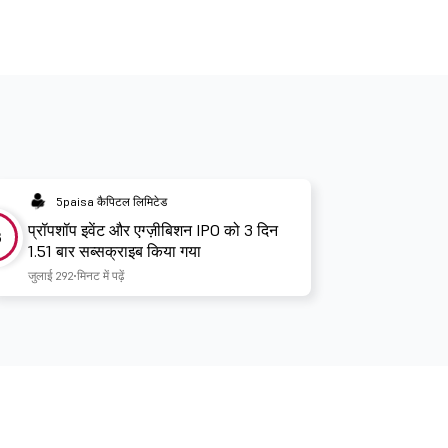
5paisa कैपिटल लिमिटेड
प्रॉपशॉप इवेंट और एग्ज़ीबिशन IPO को 3 दिन
3
1.51 बार सब्सक्राइब किया गया
जुलाई 29
2 मिनट में पढ़ें