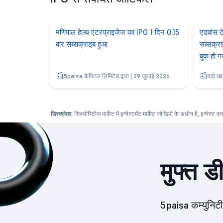
मणिपाल हेल्थ एंटरप्राइजेज का IPO 1 दिन 0.15
एडवांस ट
बार सब्सक्राइब हुआ
सब्सक्रा
बुक हो ग
5paisa कैपिटल लिमिटेड द्वारा | 29 जुलाई 2026
वर्दा ख
डिस्क्लेमर:
सिक्योरिटीज़ मार्केट में इन्वेस्टमेंट मार्केट जोखिमों के अधीन है, इन्वेस्ट 
मुफ्त ड
5paisa कम्युनिटी 