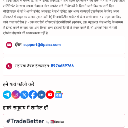
4. डिपॉज़िटरी से मैसेज: a) अपने डीमैट अकाउंट में अनधिकृत ट्रांज़ैक्शन को रोकें --> अपने डिपॉज़िटरी
पार्टिसिपेंट के साथ अपना मोबाइल नंबर अपडेट करें. निवेशकों के हित में जारी किए गए उसी दिन
सीडीएसएल से सीधे अपने डीमैट अकाउंट में सभी डेबिट और अन्य महत्वपूर्ण ट्रांज़ैक्शन के लिए अपने
रजिस्टर्ड मोबाइल पर अलर्ट प्राप्त करें. b) सिक्योरिटीज़ मार्केट में डील करते समय KYC एक बार किए
जाने वाला प्रोसेस है - एक बार सेबी रजिस्टर्ड इंटरमीडियरी (ब्रोकर, DP, म्यूचुअल फंड आदि) के माध्यम
से KYC करने के बाद, जब आप किसी अन्य इंटरमीडियरी से संपर्क करते हैं, तो आपको फिर से यही
प्रोसेस दोहराने की आवश्यकता नहीं है.
ईमेल:
support@5paisa.com
सहायता डेस्क हेल्पलाइन:
8976689766
हमें यहां फॉलो करें
हमारे समुदाय में शामिल हों