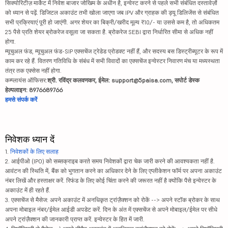
सिक्योरिटीज़ मार्केट में निवेश बाजार जोखिम के अधीन है, इन्वेस्ट करने से पहले सभी संबंधित दस्तावेज़ों
को ध्यान से पढ़ें. डिजिटल अकाउंट तभी खोला जाएगा जब IPV और ग्राहक की ड्यू डिलिजेंस से संबंधित
सभी प्रक्रियाएं पूरी हो जाएंगी. अगर शेयर का बिक्री/खरीद मूल्य ₹10/- या उससे कम है, तो अधिकतम
25 पैसे प्रति शेयर ब्रोकरेज वसूला जा सकता है. ब्रोकरेज SEBI द्वारा निर्धारित सीमा से अधिक नहीं
होगा.
म्यूचुअल फंड, म्यूचुअल फंड-SIP एक्सचेंज ट्रेडेड प्रोडक्ट नहीं हैं, और सदस्य बस डिस्ट्रीब्यूटर के रूप में
काम कर रहे हैं. वितरण गतिविधि के संबंध में सभी विवादों का एक्सचेंज इन्वेस्टर निवारण मंच या मध्यस्थता
तंत्र तक एक्सेस नहीं होगा.
कम्प्लायंस ऑफिसर:
श्री. रविंद्र कलवणकर, ईमेल: support@5paisa.com, सपोर्ट डेस्क
हेल्पलाइन: 8976689766
हमसे संपर्क करें
निवेशक ध्यान दें
1.
निवेशकों के लिए सलाह
2. आईपीओ (IPO) को सब्सक्राइब करते समय निवेशकों द्वारा चेक जारी करने की आवश्यकता नहीं है.
आवंटन की स्थिति में, बैंक को भुगतान करने का अधिकार देने के लिए एप्लीकेशन फॉर्म पर अपना अकाउंट
नंबर लिखें और हस्ताक्षर करें. रिफंड के लिए कोई चिंता करने की जरूरत नहीं है क्योंकि पैसे इन्वेस्टर के
अकाउंट में ही रहते हैं.
3. एक्सचेंज से मैसेज: अपने अकाउंट में अनधिकृत ट्रांज़ैक्शन को रोकें --> अपने स्टॉक ब्रोकर के साथ
अपना मोबाइल नंबर/ईमेल आईडी अपडेट करें. दिन के अंत में एक्सचेंज से अपने मोबाइल/ईमेल पर सीधे
अपने ट्रांज़ैक्शन की जानकारी प्राप्त करें. इन्वेस्टर के हित में जारी.