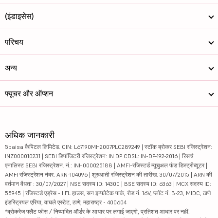
(इंडाइसेस)
परिचय
अन्य
फ्यूचर और ऑप्शन
अधिक जानकारी
5paisa कैपिटल लिमिटेड. CIN: L67190MH2007PLC289249 | स्टॉक ब्रोकर SEBI रजिस्ट्रेशन:
INZ000010231 | SEBI डिपॉजिटरी रजिस्ट्रेशन: IN DP CDSL: IN-DP-192-2016 | रिसर्च
एनालिस्ट SEBI रजिस्ट्रेशन. नं.: INH000025188 | AMFI-रजिस्टर्ड म्यूचुअल फंड डिस्ट्रीब्यूटर |
AMFI रजिस्ट्रेशन नंबर: ARN-104096 | शुरुआती रजिस्ट्रेशन की तारीख: 30/07/2015 | ARN की
वर्तमान वैधता : 30/07/2027 | NSE सदस्य ID: 14300 | BSE सदस्य ID: 6363 | MCX सदस्य ID:
55945 | रजिस्टर्ड एड्रेस - IIFL हाउस, सन इन्फोटेक पार्क, रोड नं. 16V, प्लॉट नं. B-23, MIDC, ठाणे
इंडस्ट्रियल एरिया, वाघले एस्टेट, ठाणे, महाराष्ट्र - 400604
*ब्रोकरेज फ्लैट फीस / निष्पादित ऑर्डर के आधार पर लगाई जाएगी, प्रतिशत आधार पर नहीं.