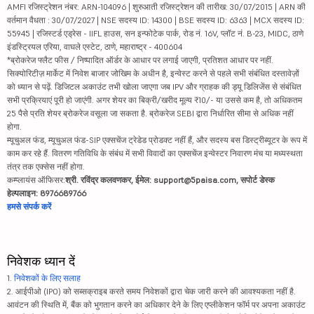
AMFI रजिस्ट्रेशन नंबर: ARN-104096 | शुरुआती रजिस्ट्रेशन की तारीख: 30/07/2015 | ARN की
वर्तमान वैधता : 30/07/2027 | NSE सदस्य ID: 14300 | BSE सदस्य ID: 6363 | MCX सदस्य ID:
55945 | रजिस्टर्ड एड्रेस - IIFL हाउस, सन इन्फोटेक पार्क, रोड नं. 16V, प्लॉट नं. B-23, MIDC, ठाणे
इंडस्ट्रियल एरिया, वाघले एस्टेट, ठाणे, महाराष्ट्र - 400604
*ब्रोकरेज फ्लैट फीस / निष्पादित ऑर्डर के आधार पर लगाई जाएगी, प्रतिशत आधार पर नहीं.
सिक्योरिटीज़ मार्केट में निवेश बाजार जोखिम के अधीन है, इन्वेस्ट करने से पहले सभी संबंधित दस्तावेज़ों
को ध्यान से पढ़ें. डिजिटल अकाउंट तभी खोला जाएगा जब IPV और ग्राहक की ड्यू डिलिजेंस से संबंधित
सभी प्रक्रियाएं पूरी हो जाएंगी. अगर शेयर का बिक्री/खरीद मूल्य ₹10/- या उससे कम है, तो अधिकतम
25 पैसे प्रति शेयर ब्रोकरेज वसूला जा सकता है. ब्रोकरेज SEBI द्वारा निर्धारित सीमा से अधिक नहीं
होगा.
म्यूचुअल फंड, म्यूचुअल फंड-SIP एक्सचेंज ट्रेडेड प्रोडक्ट नहीं हैं, और सदस्य बस डिस्ट्रीब्यूटर के रूप में
काम कर रहे हैं. वितरण गतिविधि के संबंध में सभी विवादों का एक्सचेंज इन्वेस्टर निवारण मंच या मध्यस्थता
तंत्र तक एक्सेस नहीं होगा.
कम्प्लायंस ऑफिसर:
श्री. रविंद्र कलवणकर, ईमेल: support@5paisa.com, सपोर्ट डेस्क
हेल्पलाइन: 8976689766
हमसे संपर्क करें
निवेशक ध्यान दें
1.
निवेशकों के लिए सलाह
2. आईपीओ (IPO) को सब्सक्राइब करते समय निवेशकों द्वारा चेक जारी करने की आवश्यकता नहीं है.
आवंटन की स्थिति में, बैंक को भुगतान करने का अधिकार देने के लिए एप्लीकेशन फॉर्म पर अपना अकाउंट