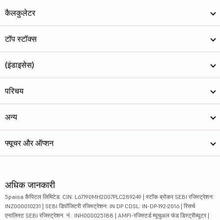
कैलकुलेटर
टॉप स्टॉक्स
(इंडाइसेस)
परिचय
अन्य
फ्यूचर और ऑप्शन
अधिक जानकारी
5paisa कैपिटल लिमिटेड. CIN: L67190MH2007PLC289249 | स्टॉक ब्रोकर SEBI रजिस्ट्रेशन:
INZ000010231 | SEBI डिपॉजिटरी रजिस्ट्रेशन: IN DP CDSL: IN-DP-192-2016 | रिसर्च
एनालिस्ट SEBI रजिस्ट्रेशन. नं.: INH000025188 | AMFI-रजिस्टर्ड म्यूचुअल फंड डिस्ट्रीब्यूटर |