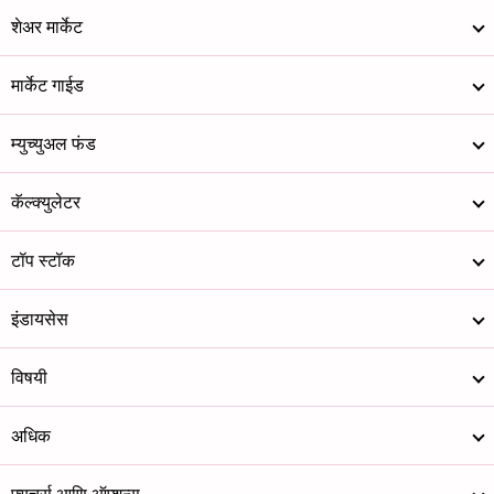
शेअर मार्केट
मार्केट गाईड
म्युच्युअल फंड
कॅल्क्युलेटर
टॉप स्टॉक
इंडायसेस
विषयी
अधिक
फ्यूचर्स आणि ऑप्शन्स