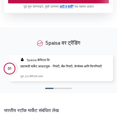
पुढे सुरू ठेवण्याद्वारे, तुम्ही आमच्या
अटी व शर्ती*
सह सहमत आहात
5paisa वर ट्रेंडिंग
5paisa कॅपिटल लि
उद्यासाठी मार्केट आऊटलुक - निफ्टी, बँक निफ्टी, सेन्सेक्स आणि फिननिफ्टी
01
जुलै 29
2 मिनिटांचे वाचन
भारतीय स्टॉक मार्केट संबंधित लेख