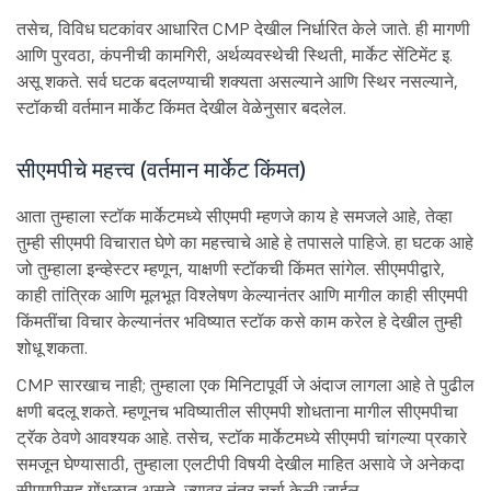
तसेच, विविध घटकांवर आधारित CMP देखील निर्धारित केले जाते. ही मागणी
आणि पुरवठा, कंपनीची कामगिरी, अर्थव्यवस्थेची स्थिती, मार्केट सेंटिमेंट इ.
असू शकते. सर्व घटक बदलण्याची शक्यता असल्याने आणि स्थिर नसल्याने,
स्टॉकची वर्तमान मार्केट किंमत देखील वेळेनुसार बदलेल.
सीएमपीचे महत्त्व (वर्तमान मार्केट किंमत)
आता तुम्हाला स्टॉक मार्केटमध्ये सीएमपी म्हणजे काय हे समजले आहे, तेव्हा
तुम्ही सीएमपी विचारात घेणे का महत्त्वाचे आहे हे तपासले पाहिजे. हा घटक आहे
जो तुम्हाला इन्व्हेस्टर म्हणून, याक्षणी स्टॉकची किंमत सांगेल. सीएमपीद्वारे,
काही तांत्रिक आणि मूलभूत विश्लेषण केल्यानंतर आणि मागील काही सीएमपी
किंमतींचा विचार केल्यानंतर भविष्यात स्टॉक कसे काम करेल हे देखील तुम्ही
शोधू शकता.
CMP सारखाच नाही; तुम्हाला एक मिनिटापूर्वी जे अंदाज लागला आहे ते पुढील
क्षणी बदलू शकते. म्हणूनच भविष्यातील सीएमपी शोधताना मागील सीएमपीचा
ट्रॅक ठेवणे आवश्यक आहे. तसेच, स्टॉक मार्केटमध्ये सीएमपी चांगल्या प्रकारे
समजून घेण्यासाठी, तुम्हाला एलटीपी विषयी देखील माहित असावे जे अनेकदा
सीएमपीसह गोंधळात असते, ज्यावर नंतर चर्चा केली जाईल.