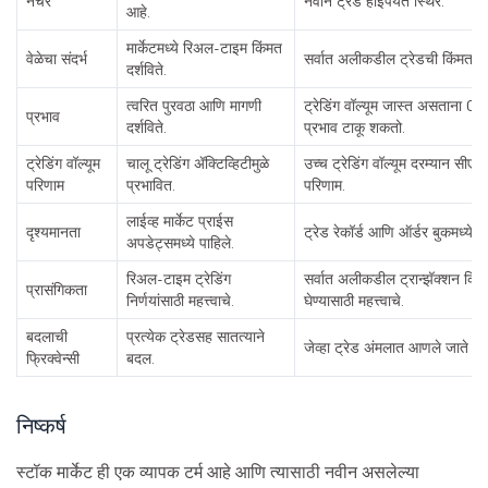
नेचर
नवीन ट्रेड होईपर्यंत स्थिर.
आहे.
मार्केटमध्ये रिअल-टाइम किंमत
वेळेचा संदर्भ
सर्वात अलीकडील ट्रेडची किंमत दर्
दर्शविते.
त्वरित पुरवठा आणि मागणी
ट्रेडिंग वॉल्यूम जास्त असताना C
प्रभाव
दर्शविते.
प्रभाव टाकू शकतो.
ट्रेडिंग वॉल्यूम
चालू ट्रेडिंग ॲक्टिव्हिटीमुळे
उच्च ट्रेडिंग वॉल्यूम दरम्यान सीएम
परिणाम
प्रभावित.
परिणाम.
लाईव्ह मार्केट प्राईस
दृश्यमानता
ट्रेड रेकॉर्ड आणि ऑर्डर बुकमध्ये पा
अपडेट्समध्ये पाहिले.
रिअल-टाइम ट्रेडिंग
सर्वात अलीकडील ट्रान्झॅक्शन कि
प्रासंगिकता
निर्णयांसाठी महत्त्वाचे.
घेण्यासाठी महत्त्वाचे.
बदलाची
प्रत्येक ट्रेडसह सातत्याने
जेव्हा ट्रेड अंमलात आणले जाते ते
फ्रिक्वेन्सी
बदल.
निष्कर्ष
स्टॉक मार्केट ही एक व्यापक टर्म आहे आणि त्यासाठी नवीन असलेल्या