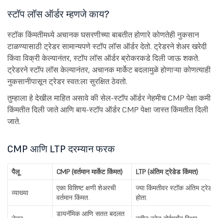
स्टॉप लॉस ऑर्डर म्हणजे काय?
स्टॉक किंमतीमध्ये अचानक घसरणीच्या बाबतीत होणारे कोणतेही नुकसान
टाळण्यासाठी ट्रेडर सामान्यपणे स्टॉप लॉस ऑर्डर देतो. ट्रेडरने शेअर खरेदी
किंवा विक्री केल्यानंतर, स्टॉप लॉस ऑर्डर ब्रोकरकडे दिली जाऊ शकते.
ट्रेडरने स्टॉप लॉस केल्यानंतर, अचानक मार्केट बदलामुळे होणाऱ्या कोणत्याही
नुकसानीपासून ट्रेडर स्वत:ला सुरक्षित ठेवतो.
तुम्हाला हे देखील माहित असावे की सेल-स्टॉप ऑर्डर नेहमीच CMP पेक्षा कमी
किंमतीत दिली जाते आणि बाय-स्टॉप ऑर्डर CMP पेक्षा जास्त किंमतीत दिली
जाते.
CMP आणि LTP दरम्यान फरक
पैलू
CMP (वर्तमान मार्केट किंमत)
LTP (अंतिम ट्रेडेड किंमत)
एका विशिष्ट क्षणी शेअरची
ज्या किंमतीवर स्टॉक अंतिम ट्रेड क
व्याख्या
वर्तमान किंमत.
होता.
डायनॅमिक आणि सतत बदलत