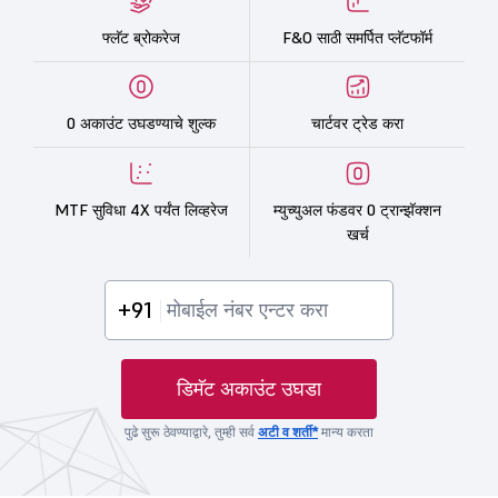
फ्लॅट ब्रोकरेज
F&O साठी समर्पित प्लॅटफॉर्म
0 अकाउंट उघडण्याचे शुल्क
चार्टवर ट्रेड करा
MTF सुविधा 4X पर्यंत लिव्हरेज
म्युच्युअल फंडवर 0 ट्रान्झॅक्शन
खर्च
+91
डिमॅट अकाउंट उघडा
पुढे सुरू ठेवण्याद्वारे, तुम्ही सर्व
अटी व शर्ती*
मान्य करता