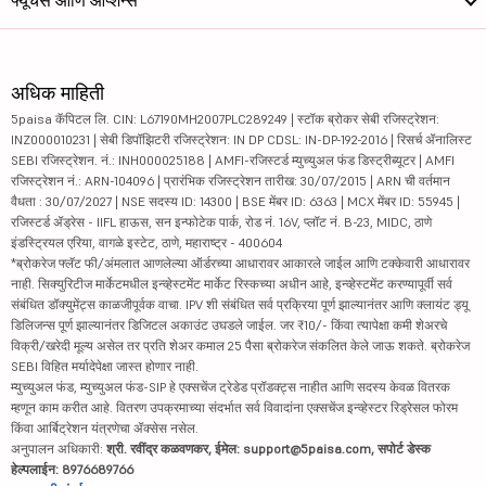
अधिक माहिती
5paisa कॅपिटल लि. CIN: L67190MH2007PLC289249 | स्टॉक ब्रोकर सेबी रजिस्ट्रेशन:
INZ000010231 | सेबी डिपॉझिटरी रजिस्ट्रेशन: IN DP CDSL: IN-DP-192-2016 | रिसर्च ॲनालिस्ट
SEBI रजिस्ट्रेशन. नं.: INH000025188 | AMFI-रजिस्टर्ड म्युच्युअल फंड डिस्ट्रीब्यूटर | AMFI
रजिस्ट्रेशन नं.: ARN-104096 | प्रारंभिक रजिस्ट्रेशन तारीख: 30/07/2015 | ARN ची वर्तमान
वैधता : 30/07/2027 | NSE सदस्य ID: 14300 | BSE मेंबर ID: 6363 | MCX मेंबर ID: 55945 |
रजिस्टर्ड ॲड्रेस - IIFL हाऊस, सन इन्फोटेक पार्क, रोड नं. 16V, प्लॉट नं. B-23, MIDC, ठाणे
इंडस्ट्रियल एरिया, वागळे इस्टेट, ठाणे, महाराष्ट्र - 400604
*ब्रोकरेज फ्लॅट फी/अंमलात आणलेल्या ऑर्डरच्या आधारावर आकारले जाईल आणि टक्केवारी आधारावर
नाही. सिक्युरिटीज मार्केटमधील इन्व्हेस्टमेंट मार्केट रिस्कच्या अधीन आहे, इन्व्हेस्टमेंट करण्यापूर्वी सर्व
संबंधित डॉक्युमेंट्स काळजीपूर्वक वाचा. IPV शी संबंधित सर्व प्रक्रिया पूर्ण झाल्यानंतर आणि क्लायंट ड्यू
डिलिजन्स पूर्ण झाल्यानंतर डिजिटल अकाउंट उघडले जाईल. जर ₹10/- किंवा त्यापेक्षा कमी शेअरचे
विक्री/खरेदी मूल्य असेल तर प्रति शेअर कमाल 25 पैसा ब्रोकरेज संकलित केले जाऊ शकते. ब्रोकरेज
SEBI विहित मर्यादेपेक्षा जास्त होणार नाही.
म्युच्युअल फंड, म्युच्युअल फंड-SIP हे एक्सचेंज ट्रेडेड प्रॉडक्ट्स नाहीत आणि सदस्य केवळ वितरक
म्हणून काम करीत आहे. वितरण उपक्रमाच्या संदर्भात सर्व विवादांना एक्सचेंज इन्व्हेस्टर रिड्रेसल फोरम
किंवा आर्बिट्रेशन यंत्रणेचा ॲक्सेस नसेल.
अनुपालन अधिकारी:
श्री. रवींद्र कळवणकर, ईमेल: support@5paisa.com, सपोर्ट डेस्क
हेल्पलाईन: 8976689766