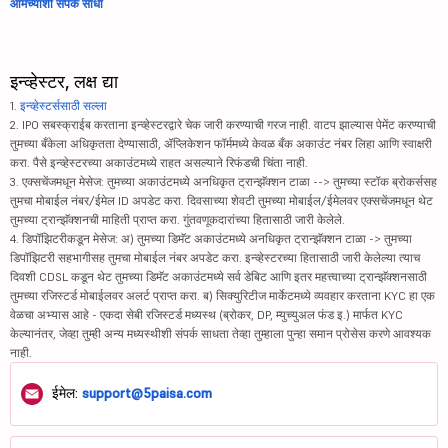
आमच्याशी संपर्क साधा
इन्व्हेस्टर, लक्ष द्या
1.
इन्व्हेस्टर्ससाठी सल्ला
2. IPO सबस्क्राईब करताना इन्व्हेस्टरद्वारे चेक जारी करण्याची गरज नाही. वाटप झाल्यास पेमेंट करण्याची
तुमच्या बँकेला अधिकृतता देण्यासाठी, ॲप्लिकेशन फॉर्ममध्ये केवळ बँक अकाउंट नंबर लिहा आणि स्वाक्षरी
करा. पैसे इन्व्हेस्टरच्या अकाउंटमध्ये राहत असल्याने रिफंडची चिंता नाही.
3. एक्सचेंजमधून मेसेज: तुमच्या अकाउंटमध्ये अनधिकृत ट्रान्झॅक्शन टाळा --> तुमच्या स्टॉक ब्रोकर्ससह
तुमचा मोबाईल नंबर/ईमेल ID अपडेट करा. दिवसाच्या शेवटी तुमच्या मोबाईल/ईमेलवर एक्सचेंजमधून थेट
तुमच्या ट्रान्झॅक्शनची माहिती प्राप्त करा. गुंतवणूकदारांच्या हितासाठी जारी केलेले.
4. डिपॉझिटरीकडून मेसेज: अ) तुमच्या डिमॅट अकाउंटमध्ये अनधिकृत ट्रान्झॅक्शन टाळा -> तुमच्या
डिपॉझिटरी सहभागीसह तुमचा मोबाईल नंबर अपडेट करा. इन्व्हेस्टरच्या हितासाठी जारी केलेल्या त्याच
दिवशी CDSL कडून थेट तुमच्या डिमॅट अकाउंटमध्ये सर्व डेबिट आणि इतर महत्त्वाच्या ट्रान्झॅक्शनसाठी
तुमच्या रजिस्टर्ड मोबाईलवर अलर्ट प्राप्त करा. ब) सिक्युरिटीज मार्केटमध्ये व्यवहार करताना KYC हा एक
वेळचा अभ्यास आहे - एकदा सेबी रजिस्टर्ड मध्यस्थ (ब्रोकर, DP, म्युच्युअल फंड इ.) मार्फत KYC
केल्यानंतर, जेव्हा तुम्ही अन्य मध्यस्थीशी संपर्क साधता तेव्हा तुम्हाला पुन्हा समान प्रोसेस करणे आवश्यक
नाही.
ईमेल:
support@5paisa.com