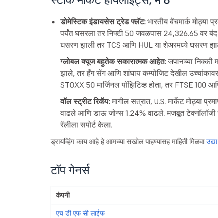
डोमेस्टिक इंडायसेस ट्रेड फ्लॅट:
भारतीय बेंचमार्क मोठ्या 
पर्यंत घसरला तर निफ्टी 50 जवळपास 24,326.65 वर ब
घसरण झाली तर TCS आणि HUL या शेअरमध्ये घसरण झा
ग्लोबल क्यूज बहुतेक सकारात्मक आहेत:
जपानच्या निक्की मध
झाले, तर हँग सेंग आणि शांघाय कम्पोजिट देखील उच्चांकावर
STOXX 50 मार्जिनल पॉझिटिव्ह होता, तर FTSE 100 आ
वॉल स्ट्रीट रिकॅप:
मागील सत्रात, U.S. मार्केट मोठ्या प
वाढले आणि डाऊ जोन्स 1.24% वाढले. मजबूत टेक्नॉलॉजी खरेद
रॅलीला सपोर्ट केला.
ड्रायव्हिंग काय आहे हे आमच्या सखोल पाहण्यासह माहिती मिळवा
उद्या
टॉप गेनर्स
कंपनी
एच डी एफ सी लाईफ