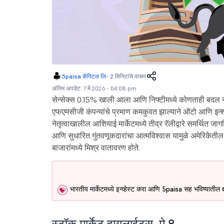
5paisa कॅपिटल लि
-
2 मिनिटांचे वाचन
अंतिम अपडेट: 7 मे 2026 - 04:08 pm
सेन्सेक्स 0.15% खाली आला आणि निफ्टीमध्ये कोणताही बदल न
एफएमसीजी कंपन्यांचे प्रमाण कमकुवत झाल्याने ऑटो आणि इन्श्युर
नेतृत्वाखालील आशियाई मार्केटमध्ये तीव्र रॅलीद्वारे समर्थित 
आणि सुधारित गुंतवणूकदारांचा आत्मविश्वास यामुळे अमेरिकेतील
बाजारांमध्ये मिश्र वातावरण होते.
भारतीय मार्केटमध्ये इन्व्हेस्ट करा आणि 5paisa सह भविष्यातील
स्टॉक मार्केट हायलाईट्स, मे 8