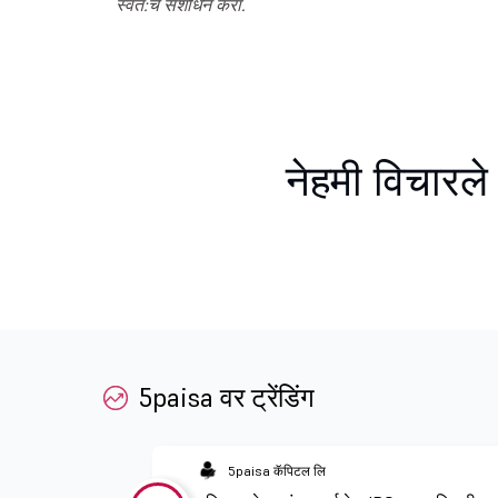
स्वत:चे संशोधन करा.
नेहमी विचारले 
5paisa वर ट्रेंडिंग
5paisa कॅपिटल लि