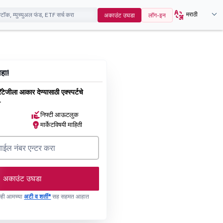
मराठी
अकाउंट उघडा
लॉग-इन
ाहा!
्ट्रॅटेजीला आकार देण्यासाठी एक्स्पर्टचे
.
निफ्टी आऊटलुक
मार्केटविषयी माहिती
अकाउंट उघडा
 तुम्ही आमच्या
अटी व शर्ती*
सह सहमत आहात