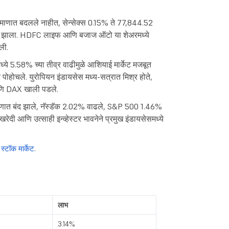
प्रमाणात बदलले नाहीत, सेन्सेक्स 0.15% ते 77,844.52
ंद झाला. HDFC लाइफ आणि बजाज ऑटो या शेअरमध्ये
ली.
्ये 5.58% च्या तीव्र वाढीमुळे आशियाई मार्केट मजबूत
 पोहोचले. युरोपियन इंडायसेस मध्य-सत्रात मिश्र होते,
णि DAX खाली पडले.
्रमाणात बंद झाले, नॅस्डॅक 2.02% वाढले, S&P 500 1.46%
ी आणि उत्साही इन्व्हेस्टर भावनेने प्रमुख इंडायसेसमध्ये
 स्टॉक मार्केट
.
लाभ
3.14%