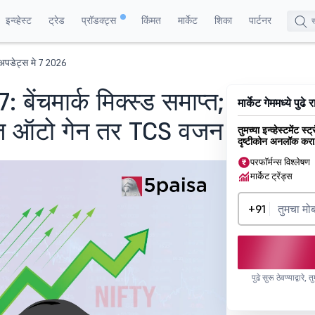
इन्व्हेस्ट
ट्रेड
प्रॉडक्ट्स
किंमत
मार्केट
शिका
पार्टनर
्ह अपडेट्स मे 7 2026
: बेंचमार्क मिक्स्ड समाप्त;
मार्केट गेममध्ये पुढे र
ज ऑटो गेन तर TCS वजन
तुमच्या इन्व्हेस्टमेंट स
दृष्टीकोन अनलॉक करा
परफॉर्मन्स विश्लेषण
मार्केट ट्रेंड्स
+91
पुढे सुरू ठेवण्याद्वारे,