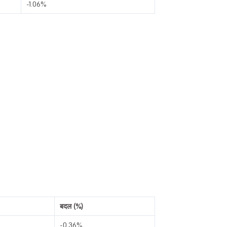
-1.06%
बदल (%)
-0.36%