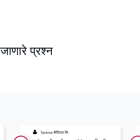
जाणारे प्रश्न
5paisa कॅपिटल लि