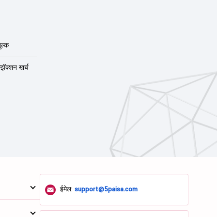
ुल्क
न्झॅक्शन खर्च
ईमेल:
support@5paisa.com