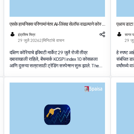
एसके हायनिक्स परिणामांनंतर AI-लिंक्ड सेलॉफ वाढल्याने कोस्पी
एआय डाटा के
दोन दिवसांचा मार्ग विस्तारते
26.3 GW 
इंद्रशिष मित्र
सागर 
29 जुलै 2026
2 मिनिटांचे वाचन
29 जु
दक्षिण कोरियाचे इक्विटी मार्केट 29 जुलै रोजी तीव्र
हे स्पष्ट 
दबावाखाली राहिले, बेंचमार्क KOSPI index 10 कोसळला
संबंधित डा
आणि दुसऱ्या सत्रासाठी ट्रेडिंग सस्पेन्शन सुरू झाले. The
वर्षांमध्ये
decline followed a weak investor response to SK
वाढीचा अंद
Hynix’s qu
करण्यात 