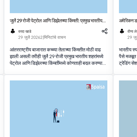
जुलै 29 रोजी पेट्रोल आणि डिझेलच्या किंमती: प्रमुख भारतीय
अमेरिकन डॉ
शहरांमध्ये नवीनतम इंधन दर तपासा
सेशन सुरू
वरदा खाडे
वीणा ल
29 जुलै 2026
2 मिनिटांचे वाचन
29 जु
आंतरराष्ट्रीय बाजारात कच्च्या तेलाच्या किंमतीत मोठी वाढ
भारतीय रु
झाली असली तरीही जुलै 29 रोजी प्रमुख भारतीय शहरांमध्ये
पैसे मजबूत
पेट्रोल आणि डिझेलच्या किंमतींमध्ये कोणताही बदल करण्यात
ट्रेडिंग से
आला नाही. भारतीय मार्केटमध्ये इन्व्हेस्ट करा आणि 5paisa
आणि 5pais
सह भविष्यातील क्षमता अनलॉक करा आता अकाउंट उघडा
नं
.लॉग-इन-वर्निन