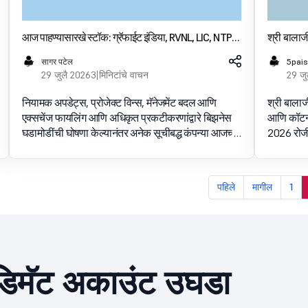
आज पाहण्यासारखे स्टॉक: ग्रॅफाईट इंडिया, RVNL, LIC, NTPC,
श्री बाला
युरो पॅनेल प्रॉडक्ट्स फोकसमध्ये
प्रीमियमवर 
सागर पटेल
5pais
29 जुलै 2026
3 मिनिटांचे वाचन
29 जु
नियामक अपडेट्स, प्रोजेक्ट विन्स, मॅनेजमेंट बदल आणि
श्री बालाज
एक्सचेंज फायलिंग आणि अधिकृत प्रकटीकरणांद्वारे बिझनेस
आणि कॉटन स
घडामोडींची घोषणा केल्यानंतर अनेक सूचीबद्ध कंपन्या आजच्या
2026 रोजी 
ट्रेडिंग सत्रात लक्ष केंद्रित करू शकतात. बल्क डील्स आणि
The stock
कॉर्प
price, re
पहिले
मागील
1
िमॅट अकाउंट उघडा