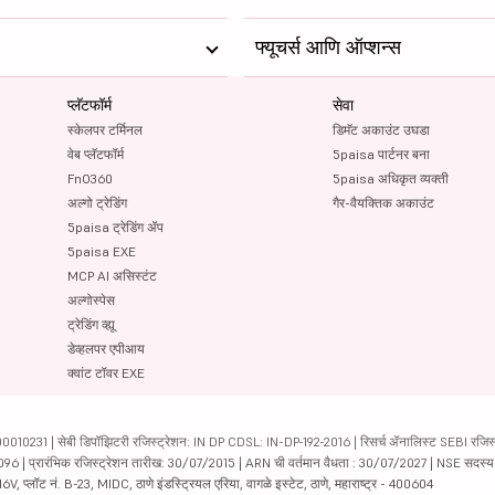
फ्यूचर्स आणि ऑप्शन्स
प्लॅटफॉर्म
सेवा
स्केलपर टर्मिनल
डिमॅट अकाउंट उघडा
वेब प्लॅटफॉर्म
5paisa पार्टनर बना
FnO360
5paisa अधिकृत व्यक्ती
अल्गो ट्रेडिंग
गैर-वैयक्तिक अकाउंट
5paisa ट्रेडिंग ॲप
5paisa EXE
MCP AI असिस्टंट
अल्गोस्पेस
ट्रेडिंग व्ह्यू
डेव्हलपर एपीआय
क्वांट टॉवर EXE
231 | सेबी डिपॉझिटरी रजिस्ट्रेशन: IN DP CDSL: IN-DP-192-2016 | रिसर्च ॲनालिस्ट SEBI रजिस्ट्
04096 | प्रारंभिक रजिस्ट्रेशन तारीख: 30/07/2015 | ARN ची वर्तमान वैधता : 30/07/2027 | NSE सदस्
6V, प्लॉट नं. B-23, MIDC, ठाणे इंडस्ट्रियल एरिया, वागळे इस्टेट, ठाणे, महाराष्ट्र - 400604