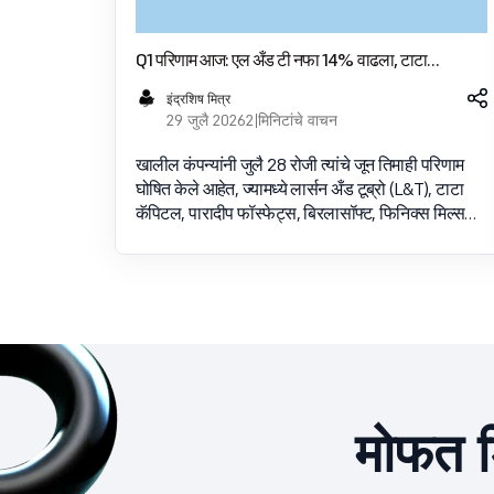
Q1 परिणाम आज: एल अँड टी नफा 14% वाढला, टाटा
कॅपिटलची कमाई 56% वाढली; पारादीप फॉस्फेट्स, बिरलासॉफ्ट
इंद्रशिष मित्र
देखील वाढ नोंदवत आहेत
29 जुलै 2026
2 मिनिटांचे वाचन
खालील कंपन्यांनी जुलै 28 रोजी त्यांचे जून तिमाही परिणाम
घोषित केले आहेत, ज्यामध्ये लार्सन अँड टूब्रो (L&T), टाटा
कॅपिटल, पारादीप फॉस्फेट्स, बिरलासॉफ्ट, फिनिक्स मिल्स
आणि डीसीएम श्रीराम यांचा समावेश आहे. हे परिणाम एमआय
विचारात घेऊन घोषित केले गेले आहेत
मोफत ड