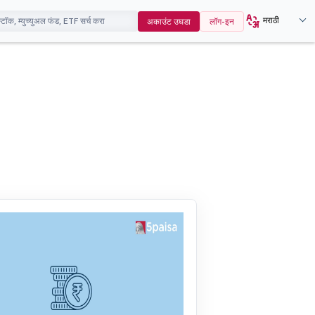
मराठी
अकाउंट उघडा
लॉग-इन