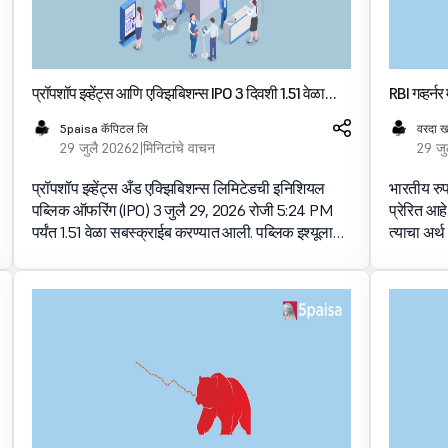
प्रॉपशॉप इव्हेंट्स आणि एक्झिबिशन्स IPO 3 दिवशी 1.51 वेळा
RBI गव्हर
सबस्क्राईब केले
रुपयाचे मूल
5paisa कॅपिटल लि
वरदा ख
29 जुलै 2026
2 मिनिटांचे वाचन
29 जु
प्रॉपशॉप इव्हेंट्स अँड एक्झिबिशन्स लिमिटेडची इनिशियल
भारतीय र
पब्लिक ऑफरिंग (IPO) 3 जुलै 29, 2026 रोजी 5:24 PM
प्रेरित आह
पर्यंत 1.51 वेळा सबस्क्राईब करण्यात आली. पब्लिक इश्यूला
त्याचा अर्थ
सबस्क्रिप्शनसाठी उपलब्ध 39.24 लाख शेअर्सवर 59.20
मल्होत्रा 
लाख शेअर्ससाठी बिड प्राप्त झाली. भारत
Hindu Bus