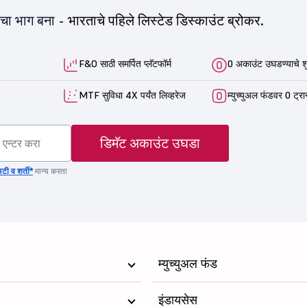
ीचा भाग बना -
भारताचे पहिले लिस्टेड डिस्काउंट ब्रोकर.
F&O साठी समर्पित प्लॅटफॉर्म
0 अकाउंट उघडण्याचे श
MTF सुविधा 4X पर्यंत लिव्हरेज
म्युच्युअल फंडवर 0 ट्रा
डिमॅट अकाउंट उघडा
टी व शर्ती*
मान्य करता
म्युच्युअल फंड
इंडायसेस