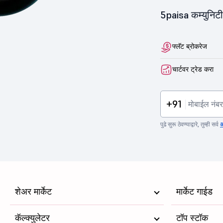
5paisa कम्युनिट
फ्लॅट ब्रोकरेज
चार्टवर ट्रेड करा
+91
पुढे सुरू ठेवण्याद्वारे, तुम्ही सर्व
अ
शेअर मार्केट
मार्केट गाईड
कॅल्क्युलेटर
टॉप स्टॉक