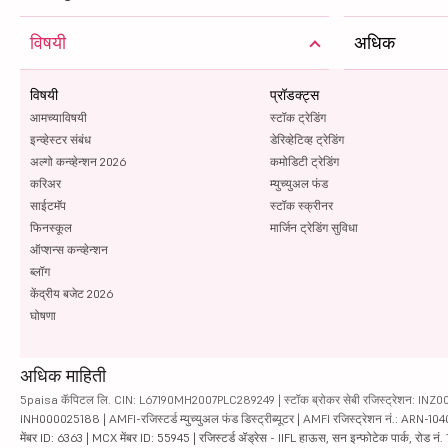
विषयी
अधिक
विषयी
प्रॉडक्ट्स
आमच्याविषयी
स्टॉक ट्रेडिंग
इन्व्हेस्टर संबंध
डेरिव्हेटिव्ह ट्रेडिंग
अल्गो कन्व्हेन्शन 2026
कमोडिटी ट्रेडिंग
करिअर
म्युच्युअल फंड
साईटमॅप
स्टॉक स्क्रीनर
फिनस्कूल
मार्जिन ट्रेडिंग सुविधा
ऑप्शन्स कन्व्हेन्शन
ब्लॉग
केंद्रीय बजेट 2026
घोषणा
अधिक माहिती
5paisa कॅपिटल लि. CIN: L67190MH2007PLC289249 | स्टॉक ब्रोकर सेबी रजिस्ट्रेशन: INZ000010
INH000025188 | AMFI-रजिस्टर्ड म्युच्युअल फंड डिस्ट्रीब्यूटर | AMFI रजिस्ट्रेशन नं.: ARN-1
मेंबर ID: 6363 | MCX मेंबर ID: 55945 | रजिस्टर्ड ॲड्रेस - IIFL हाऊस, सन इन्फोटेक पार्क, रोड नं. 1