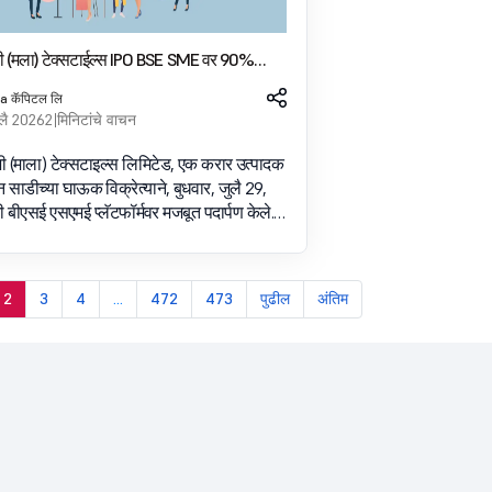
जी (मला) टेक्सटाईल्स IPO BSE SME वर 90%
सूचीबद्ध
a कॅपिटल लि
लै 2026
2 मिनिटांचे वाचन
ी (माला) टेक्सटाइल्स लिमिटेड, एक करार उत्पादक
ाडीच्या घाऊक विक्रेत्याने, बुधवार, जुलै 29,
बीएसई एसएमई प्लॅटफॉर्मवर मजबूत पदार्पण केले.
 listed at a 90 premium over its issue
flecting robust investor
2
3
4
...
472
473
पुढील
अंतिम