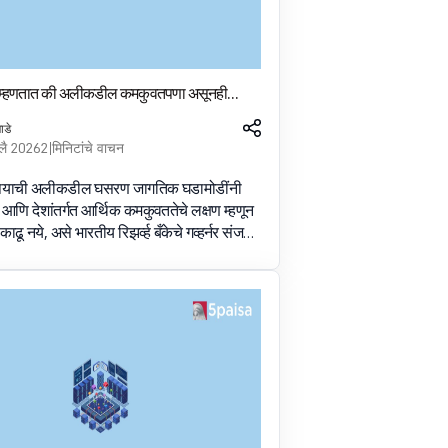
्नर म्हणतात की अलीकडील कमकुवतपणा असूनही
्य जास्त नाही
ाडे
लै 2026
2 मिनिटांचे वाचन
ुपयाची अलीकडील घसरण जागतिक घडामोडींनी
े आणि देशांतर्गत आर्थिक कमकुवततेचे लक्षण म्हणून
 काढू नये, असे भारतीय रिझर्व्ह बँकेचे गव्हर्नर संजय
यांनी सांगितले. In an interview with The
inessLine, he sai