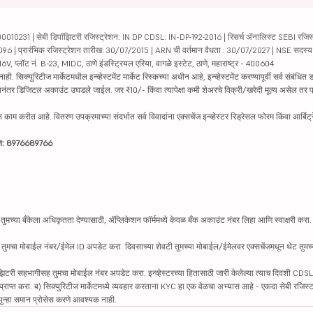
231 | सेबी डिपॉझिटरी रजिस्ट्रेशन: IN DP CDSL: IN-DP-192-2016 | रिसर्च ॲनालिस्ट SEBI रजिस्ट्
04096 | प्रारंभिक रजिस्ट्रेशन तारीख: 30/07/2015 | ARN ची वर्तमान वैधता : 30/07/2027 | NSE सदस्
6V, प्लॉट नं. B-23, MIDC, ठाणे इंडस्ट्रियल एरिया, वागळे इस्टेट, ठाणे, महाराष्ट्र - 400604
रिटीज मार्केटमधील इन्व्हेस्टमेंट मार्केट रिस्कच्या अधीन आहे, इन्व्हेस्टमेंट करण्यापूर्वी सर्व संबंधित डॉक
 झाल्यानंतर डिजिटल अकाउंट उघडले जाईल. जर ₹10/- किंवा त्यापेक्षा कमी शेअरचे विक्री/खरेदी मूल्य असेल तर
काम करीत आहे. वितरण उपक्रमाच्या संदर्भात सर्व विवादांना एक्सचेंज इन्व्हेस्टर रिड्रेसल फोरम किंवा आर्बिट्
ाईन: 8976689766
तुमच्या बँकेला अधिकृतता देण्यासाठी, ॲप्लिकेशन फॉर्ममध्ये केवळ बँक अकाउंट नंबर लिहा आणि स्वाक्षरी करा. पैस
ह तुमचा मोबाईल नंबर/ईमेल ID अपडेट करा. दिवसाच्या शेवटी तुमच्या मोबाईल/ईमेलवर एक्सचेंजमधून थेट तुमच्य
झिटरी सहभागीसह तुमचा मोबाईल नंबर अपडेट करा. इन्व्हेस्टरच्या हितासाठी जारी केलेल्या त्याच दिवशी CDSL
ट प्राप्त करा. ब) सिक्युरिटीज मार्केटमध्ये व्यवहार करताना KYC हा एक वेळचा अभ्यास आहे - एकदा सेबी रजिस्टर
ला पुन्हा समान प्रोसेस करणे आवश्यक नाही.