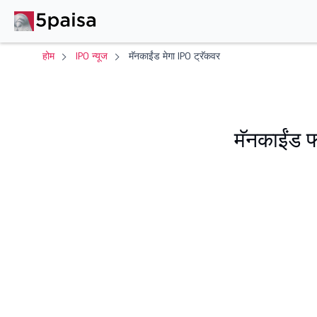
होम
IPO न्यूज
मॅनकाईंड मेगा IPO ट्रॅकवर
मॅनकाईंड फ