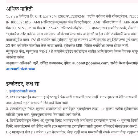
अधिक माहिती
5paisa कॅपिटल लि. CIN: L67190MH2007PLC289249 | स्टॉक ब्रोकर सेबी रजिस्ट्रेशन: INZ000010
INH000025188 | AMFI-रजिस्टर्ड म्युच्युअल फंड डिस्ट्रीब्यूटर | AMFI रजिस्ट्रेशन नं.: ARN-1
मेंबर ID: 6363 | MCX मेंबर ID: 55945 | रजिस्टर्ड ॲड्रेस - IIFL हाऊस, सन इन्फोटेक पार्क, रोड नं. 1
*ब्रोकरेज फ्लॅट फी/अंमलात आणलेल्या ऑर्डरच्या आधारावर आकारले जाईल आणि टक्केवारी आधारावर नाही. सिक्यु
काळजीपूर्वक वाचा. IPV शी संबंधित सर्व प्रक्रिया पूर्ण झाल्यानंतर आणि क्लायंट ड्यू डिलिजन्स पूर्ण
25 पैसा ब्रोकरेज संकलित केले जाऊ शकते. ब्रोकरेज SEBI विहित मर्यादेपेक्षा जास्त होणार नाही.
म्युच्युअल फंड, म्युच्युअल फंड-SIP हे एक्सचेंज ट्रेडेड प्रॉडक्ट्स नाहीत आणि सदस्य केवळ वितरक म्हणून 
ॲक्सेस नसेल.
अनुपालन अधिकारी:
श्री. रवींद्र कळवणकर, ईमेल: support@5paisa.com, सपोर्ट डेस्क हेल्पल
आमच्याशी संपर्क साधा
इन्व्हेस्टर, लक्ष द्या
1.
इन्व्हेस्टर्ससाठी सल्ला
2. IPO सबस्क्राईब करताना इन्व्हेस्टरद्वारे चेक जारी करण्याची गरज नाही. वाटप झाल्यास पेमेंट करण्याची 
अकाउंटमध्ये राहत असल्याने रिफंडची चिंता नाही.
3. एक्सचेंजमधून मेसेज: तुमच्या अकाउंटमध्ये अनधिकृत ट्रान्झॅक्शन टाळा --> तुमच्या स्टॉक ब्रोकर्सस
माहिती प्राप्त करा. गुंतवणूकदारांच्या हितासाठी जारी केलेले.
4. डिपॉझिटरीकडून मेसेज: अ) तुमच्या डिमॅट अकाउंटमध्ये अनधिकृत ट्रान्झॅक्शन टाळा -> तुमच्या डिपॉ
डिमॅट अकाउंटमध्ये सर्व डेबिट आणि इतर महत्त्वाच्या ट्रान्झॅक्शनसाठी तुमच्या रजिस्टर्ड मोबाईलवर अलर्
DP, म्युच्युअल फंड इ.) मार्फत KYC केल्यानंतर, जेव्हा तुम्ही अन्य मध्यस्थीशी संपर्क साधता तेव्हा तुम्हा