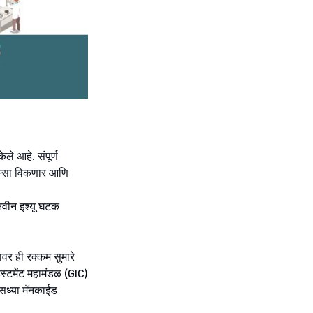
े आहे. संपूर्ण
िस्सा विकणार आणि
 नवीन इश्यू घटक
ावर ही रक्कम सुमारे
ेस्टमेंट महामंडळ (GIC)
सध्या मॅनकाईंड