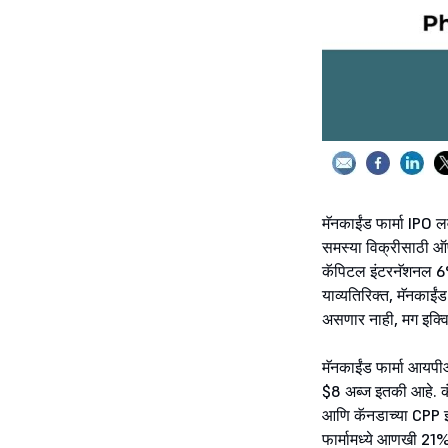
मॅनकाईंड फार्मा IPO ल
समस्या विक्रीसाठी ऑ
कॅपिटल इंटरनॅशनल 6
याव्यतिरिक्त, मॅनकाईं
असणार नाही, मग इक्वि
मॅनकाईंड फार्मा आयपीओ
$8 अब्ज इतकी आहे. कंप
आणि कॅनडाच्या CPP इन्
फार्मामध्ये आणखी 21%