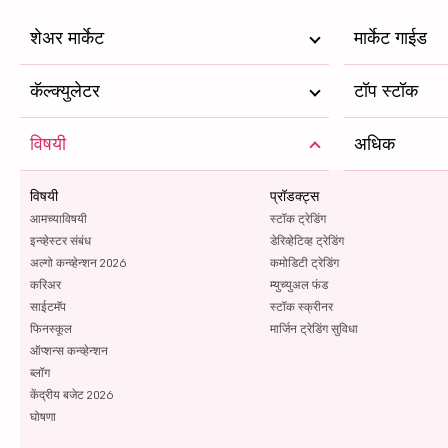
शेअर मार्केट
मार्केट गाईड
कॅल्क्युलेटर
टॉप स्टॉक
विषयी
अधिक
विषयी
प्रॉडक्ट्स
आमच्याविषयी
स्टॉक ट्रेडिंग
इन्व्हेस्टर संबंध
डेरिव्हेटिव्ह ट्रेडिंग
अल्गो कन्व्हेन्शन 2026
कमोडिटी ट्रेडिंग
करिअर
म्युच्युअल फंड
साईटमॅप
स्टॉक स्क्रीनर
फिनस्कूल
मार्जिन ट्रेडिंग सुविधा
ऑप्शन्स कन्व्हेन्शन
ब्लॉग
केंद्रीय बजेट 2026
घोषणा