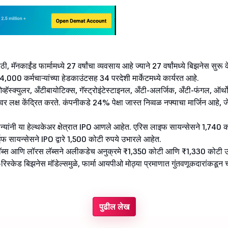
साठी, मॅनकाईंड फार्मामध्ये 27 वर्षांचा व्यवसाय आहे ज्याने 27 वर्षांमध्ये बिझनेस सुरू
14,000 कर्मचाऱ्यांच्या हेडकाउंटसह 34 परदेशी मार्केटमध्ये कार्यरत आहे.
ओव्हॅस्क्युलर, अँटीबायोटिक्स, गॅस्ट्रोइंटेस्टाइनल, अँटी-अलर्जिक, अँटी-फंगल, ऑर
गेवर लक्ष केंद्रित करते. कंपनीकडे 24% पेक्षा जास्त निव्वळ नफ्याचा मार्जिन आहे, 
पन्यांनी या हेल्थकेअर क्षेत्रात IPO आणले आहेत. एरिस लाइफ सायन्सेसने 1,740 क
फ सायन्सेसने IPO द्वारे 1,500 कोटी रुपये उभारले आहेत.
 लॅब्स आणि लॉरस लॅब्सने अलीकडेच अनुक्रमे ₹1,350 कोटी आणि ₹1,330 कोटी उभ
 डी-रिस्केड बिझनेस मॉडेल्समुळे, फार्मा आयपीओ मोठ्या प्रमाणात गुंतवणूकदारांकडून 
पुढील लेख