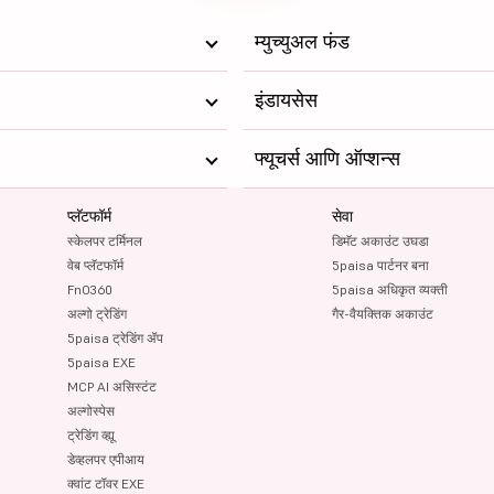
म्युच्युअल फंड
इंडायसेस
फ्यूचर्स आणि ऑप्शन्स
प्लॅटफॉर्म
सेवा
स्केलपर टर्मिनल
डिमॅट अकाउंट उघडा
वेब प्लॅटफॉर्म
5paisa पार्टनर बना
FnO360
5paisa अधिकृत व्यक्ती
अल्गो ट्रेडिंग
गैर-वैयक्तिक अकाउंट
5paisa ट्रेडिंग ॲप
5paisa EXE
MCP AI असिस्टंट
अल्गोस्पेस
ट्रेडिंग व्ह्यू
डेव्हलपर एपीआय
क्वांट टॉवर EXE