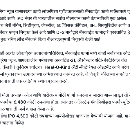
ेगा न्यूज यासारख्या काही लोकप्रिय प्रॉडक्ट्ससाठी मॅनकाईंड फार्मा मार्केटमध्ये प्र
र आहे आणि IPO नंतर ती भारतातील सर्वात मौल्यवान फार्मा कंपन्यांपैकी एक असेल.
ूर्वीच जेपी मॉर्गन, सिटीग्रुप, जेफरीज, अॅक्सिस कॅपिटल, IIFL सिक्युरिटीज आणि 
 बँकर म्हणून नियुक्त केले आहे आणि OFS मार्गाद्वारे मॅनकाईंड फार्माद्वारे प्रस्तावित 
क रनिंग लीड मॅनेजर्स किंवा बीआरएलएमची नियुक्ती केली आहे.
 काही अत्यंत लोकप्रिय उत्पादनांव्यतिरिक्त, मॅनकाईंड फार्मा मध्ये काही मनोरंजक ओ
िट प्रेगा न्यूज, आपत्कालीन गर्भधारणा अनवांटेड-21, ॲक्नेस्टार अँटी-बॅक्टेरियल ज
कॅलरी 1 कृत्रिम स्वीटनर, Heal-O-Kind अँटी-बॅक्टेरियल ऑइंटमेंट आणि बरेच 
ी प्रकारच्या उत्पादनांच्या अभिसरणात कार्यरत आहे, जे विक्री चॅनेलच्या बाबतीत
उत्पादनांसाठी एक अद्वितीय स्थान प्रदान करते.
त्रासाठी मोठा उत्साह असेल आणि खरोखरच मोठी फार्मा समस्या बाजारात आल्यापासून त
फार्माचा 6,480 कोटी रुपयांचा होता. त्यानंतर अलिस्टेड मॅकलिओड्स फार्मास्युटिकल
ारण्यासाठी अर्ज दाखल केला आहे.
ार्माचा IPO 4,500 कोटी रुपयांच्या आयपीओसह बाजारात येण्याची योजना आहे. या वर
ुळे चालना मिळेल.