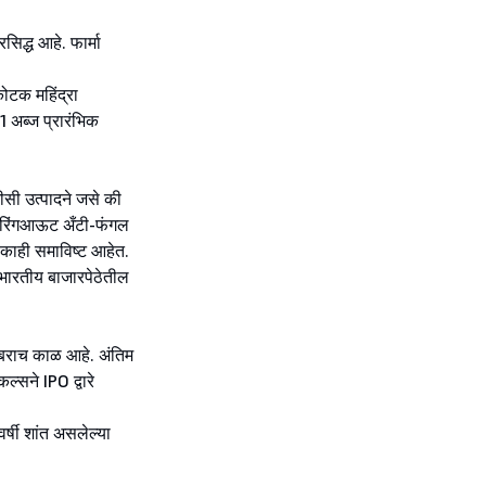
सिद्ध आहे. फार्मा
कोटक महिंद्रा
$1 अब्ज प्रारंभिक
टीसी उत्पादने जसे की
ेल, रिंगआऊट अँटी-फंगल
काही समाविष्ट आहेत.
 भारतीय बाजारपेठेतील
ो बराच काळ आहे. अंतिम
्सने IPO द्वारे
्षी शांत असलेल्या