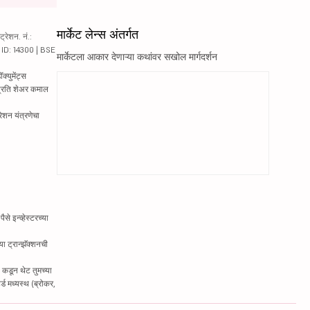
मार्केट लेन्स अंतर्गत
रेशन. नं.:
य ID: 14300 | BSE
मार्केटला आकार देणाऱ्या कथांवर सखोल मार्गदर्शन
्युमेंट्स
 प्रति शेअर कमाल
रेशन यंत्रणेचा
े इन्व्हेस्टरच्या
ा ट्रान्झॅक्शनची
 कडून थेट तुमच्या
्ड मध्यस्थ (ब्रोकर,