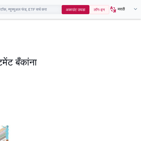
मराठी
अकाउंट उघडा
लॉग-इन
ेंट बँकांना