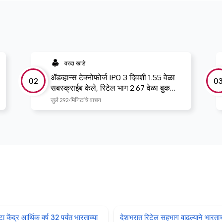
वरदा खाडे
ॲडव्हान्स टेक्नोफोर्ज IPO 3 दिवशी 1.55 वेळा
02
0
सबस्क्राईब केले, रिटेल भाग 2.67 वेळा बुक
केला
जुलै 29
2 मिनिटांचे वाचन
केंद्र आर्थिक वर्ष 32 पर्यंत भारताच्या
देशभरात रिटेल सहभाग वाढल्याने भारता