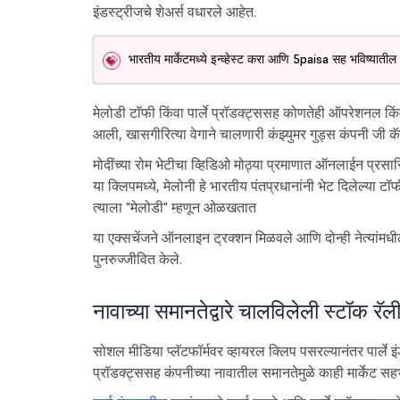
इंडस्ट्रीजचे शेअर्स वधारले आहेत.
भारतीय मार्केटमध्ये इन्व्हेस्ट करा आणि 5paisa सह भविष्याती
मेलोडी टॉफी किंवा पार्ले प्रॉडक्ट्ससह कोणतेही ऑपरेशनल किंव
आली, खासगीरित्या वेगाने चालणारी कंझ्युमर गुड्स कंपनी जी कॅन
मोदींच्या रोम भेटीचा व्हिडिओ मोठ्या प्रमाणात ऑनलाईन प्रसार
या क्लिपमध्ये, मेलोनी हे भारतीय पंतप्रधानांनी भेट दिलेल्या ट
त्याला "मेलोडी" म्हणून ओळखतात
या एक्सचेंजने ऑनलाइन ट्रक्शन मिळवले आणि दोन्ही नेत्यांमधील
पुनरुज्जीवित केले.
नावाच्या समानतेद्वारे चालविलेली स्टॉक रॅल
सोशल मीडिया प्लॅटफॉर्मवर व्हायरल क्लिप पसरल्यानंतर पार्ले इंडस
प्रॉडक्ट्ससह कंपनीच्या नावातील समानतेमुळे काही मार्केट सहभा