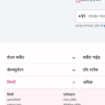
+91
पुढे सुरू ठेवण्याद्वारे, तुम्ही सर्व
अ
शेअर मार्केट
मार्केट गाईड
कॅल्क्युलेटर
टॉप स्टॉक
विषयी
अधिक
विषयी
प्रॉडक्ट्स
आमच्याविषयी
स्टॉक ट्रेडिंग
इन्व्हेस्टर संबंध
डेरिव्हेटिव्ह ट्रेडिंग