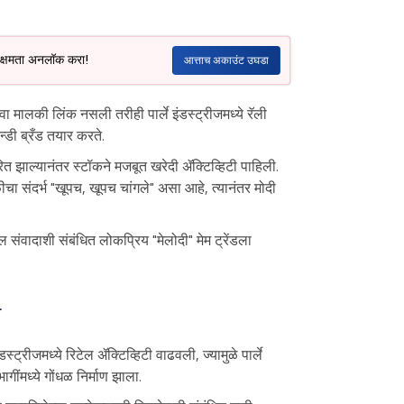
ल क्षमता अनलॉक करा!
आत्ताच अकाउंट उघडा
ा मालकी लिंक नसली तरीही पार्ले इंडस्ट्रीजमध्ये रॅली
्डी ब्रँड तयार करते.
ित झाल्यानंतर स्टॉकने मजबूत खरेदी ॲक्टिव्हिटी पाहिली.
ॉफीचा संदर्भ "खूपच, खूपच चांगले" असा आहे, त्यानंतर मोदी
 संवादाशी संबंधित लोकप्रिय "मेलोदी" मेम ट्रेंडला
ी
्ट्रीजमध्ये रिटेल ॲक्टिव्हिटी वाढवली, ज्यामुळे पार्ले
गींमध्ये गोंधळ निर्माण झाला.