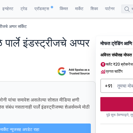
इन्व्हेस्ट
ट्रेड
प्रॉडक्ट्स
किंमत
मार्केट
शिका
पार्टनर
्रीजचे अप्पर सर्किट
 पार्ले इंडस्ट्रीजचे अप्पर
मोफत ट्रेडिंग आणि
अविरत संधीसह मोफत 
फ्लॅट ₹20 ब्रोकरेज
प्रगत चार्टिंग
+91
ेलोनी यांचा समावेश असलेल्या सोशल मीडिया क्षणी
स संबंध नसतानाही पार्ले इंडस्ट्रीजच्या शेअर्समध्ये मोठी
पुढे सुरू ठेवण्याद्वारे,
मार्केट न्यूजसह अपडेट राहा