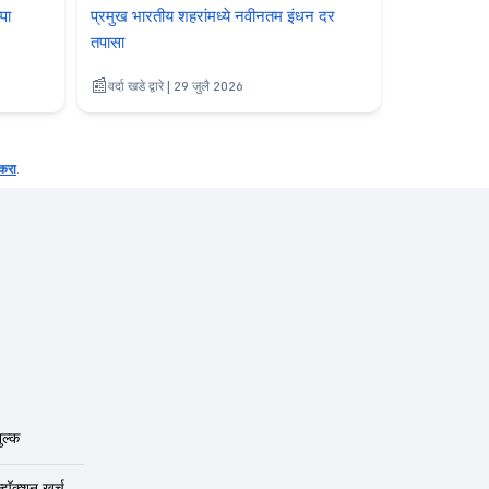
पा
प्रमुख भारतीय शहरांमध्ये नवीनतम इंधन दर
तपासा
वर्दा खडे द्वारे | 29 जुलै 2026
करा
.
ुल्क
न्झॅक्शन खर्च