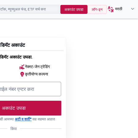
मराठी
अकाउंट उघडा
लॉग-इन
 डिमॅट अकाउंट
डिमॅट अकाउंट उघडा.
नेक्स्ट-जेन ट्रेडिंग
कृतीयोग्य कल्पना
अकाउंट उघडा
 तुम्ही आमच्या
अटी व शर्ती*
सह सहमत आहात
किंवा