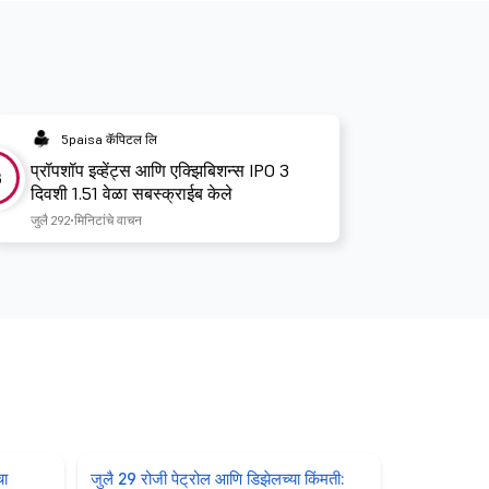
5paisa कॅपिटल लि
प्रॉपशॉप इव्हेंट्स आणि एक्झिबिशन्स IPO 3
3
दिवशी 1.51 वेळा सबस्क्राईब केले
जुलै 29
2 मिनिटांचे वाचन
चा
जुलै 29 रोजी पेट्रोल आणि डिझेलच्या किंमती: