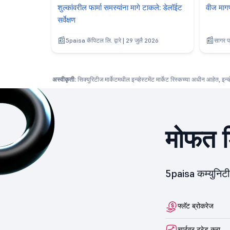
शुल्कांवरील फार्मा समस्यांना मागे टाकले: डेलॉईट
वीज माग
सर्वेक्षण
5paisa कॅपिटल लि. द्वारे | 29 जुलै 2026
सागर पट
अस्वीकृती:
सिक्युरिटीज मार्केटमधील इन्व्हेस्टमेंट मार्केट रिस्कच्या अधीन आहेत, इन्व
मोफत ड
5paisa कम्युनिट
फ्लॅट ब्रोकरेज
चार्टवर ट्रेड करा