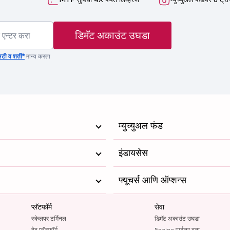
डिमॅट अकाउंट उघडा
टी व शर्ती*
मान्य करता
म्युच्युअल फंड
इंडायसेस
फ्यूचर्स आणि ऑप्शन्स
प्लॅटफॉर्म
सेवा
स्केलपर टर्मिनल
डिमॅट अकाउंट उघडा
वेब प्लॅटफॉर्म
5paisa पार्टनर बना