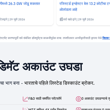
णीमध्ये 26.3 GW जोडू शकतात
रजिस्टर्ड इन्व्हेस्टर बेस 13.2 कोटीचा टप्
ओलांडला आहे
ेलद्वारे | 29 जुलै 2026
वर्दा खडे द्वारे | 29 जुलै 2026
्हेस्टमेंट करण्यापूर्वी सर्व संबंधित डॉक्युमेंट्स काळजीपूर्वक वाचा. तपशीलवार अस्वीकृतीसाठी कृपया येथे
क्लिक 
िमॅट अकाउंट उघडा
ीचा भाग बना -
भारताचे पहिले लिस्टेड डिस्काउंट ब्रोकर.
F&O साठी समर्पित प्लॅटफॉर्म
0 अकाउंट उघडण्याचे श
MTF सुविधा 4X पर्यंत लिव्हरेज
म्युच्युअल फंडवर 0 ट्रा