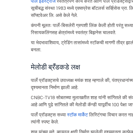
पार्ल इंडस्ट्रीज
स्वतंत्रपणे कार्य करते आणि पार्ले प्रॉडक्ट्सद्
सूचीबद्ध संस्था 1983 मध्ये एक्सप्रेस बॉटलर्स सर्व्हिसेस प्रा. 
सॉफ्टवेअर लि. असे केले गेले.
कंपनी मूलतः पार्ले-बिसलेरी ग्रुपशी लिंक केली होती परंतु सध्
रिसायकलिंगसह क्षेत्रांमध्ये स्वतंत्र बिझनेस चालवते.
या भेदभावाशिवाय, ट्रेडिंग तासांमध्ये स्टॉकची मागणी तीव्र 
बनला.
मेलोडी ब्रँडकडे लक्ष
पार्ले प्रॉडक्ट्सचे उपाध्यक्ष मयंक शाह म्हणाले की, पंतप्रधानां
दृश्यमानता निर्माण झाली आहे.
CNBC-TV18 सोबतच्या मुलाखतीत शाह यांनी सांगितले की संवादा
आहे आणि पुढे सांगितले की मेलोडी कॅन्डी यापूर्वीच 100 पेक्षा जास्
पार्ले प्रॉडक्ट्स सध्या
स्टॉक मार्केट
लिस्टिंगचा विचार करत ना
त्यांनी स्पष्ट केले.
शाह यांच्या मते, व्हायरल क्षणी निर्माण झालेली दृश्यमानता कन्फ