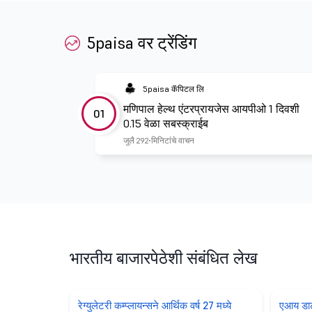
5paisa वर ट्रेंडिंग
5paisa कॅपिटल लि
मणिपाल हेल्थ एंटरप्रायजेस आयपीओ 1 दिवशी
01
0.15 वेळा सबस्क्राईब
जुलै 29
2 मिनिटांचे वाचन
भारतीय बाजारपेठेशी संबंधित लेख
रेग्युलेटरी कम्प्लायन्सने आर्थिक वर्ष 27 मध्ये
एआय डाटा 