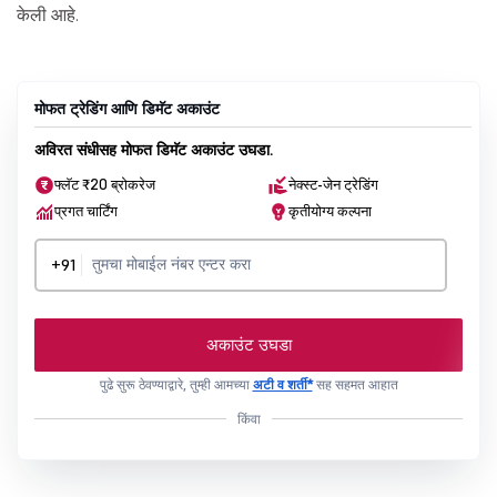
केली आहे.
मोफत ट्रेडिंग आणि डिमॅट अकाउंट
अविरत संधीसह मोफत डिमॅट अकाउंट उघडा.
फ्लॅट ₹20 ब्रोकरेज
नेक्स्ट-जेन ट्रेडिंग
प्रगत चार्टिंग
कृतीयोग्य कल्पना
+91
अकाउंट उघडा
पुढे सुरू ठेवण्याद्वारे, तुम्ही आमच्या
अटी व शर्ती*
सह सहमत आहात
किंवा