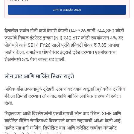
आत्ताच अकाउंट उघडा
देशातील सर्वात मोठी कर्ज देणारी कंपनी Q4FY26 साठी ₹44,380 कोटी
रुपयांचे निव्वळ इंटरेस्ट इन्कम (NII) ₹42,617 कोटी रुपयांवरून 4% वर
पोहोचले आहे. SBI ने FY26 साठी प्रति इक्विटी शेअर ₹17.35 लाभांश
जाहीर केला. कमाईच्या घोषणेनंतर इंट्राडे ट्रेड दरम्यान एसबीआयच्या
शेअर्समध्ये 5% पेक्षा जास्त घट झाली.
लोन वाढ आणि मार्जिन स्थिर राहते
अधिक बाँड उत्पन्नामुळे ट्रेझरी उत्पन्नावर दबाव असूनही ब्रोकरेज ट्रॅकिंग
बँकेला तिमाही दरम्यान लोन वाढ आणि मार्जिन लवचिक राहण्याची अपेक्षा
होती.
रिझल्टच्या आधी विश्लेषकांनी एसबीआयची लोन वाढ रिटेल, SME आणि
कॉर्पोरेट लेंडिंग सेगमेंटमध्ये विस्ताराने कायम राहण्याची अपेक्षा केली आहे.
मार्केट सहभागी मार्जिन, डिपॉझिट वाढ आणि क्रेडिट खर्चावर मॅनेजमेंट