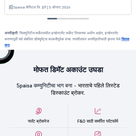
5paisa कॅपिटल लि. द्वारे | 5 ऑगस्ट 2026
अस्वीकृती:
सिक्युरिटीज मार्केटमधील इन्व्हेस्टमेंट मार्केट रिस्कच्या अधीन आहेत, इन्व्हेस्टमेंट
करण्यापूर्वी सर्व संबंधित डॉक्युमेंट्स काळजीपूर्वक वाचा. तपशीलवार अस्वीकृतीसाठी कृपया येथे
क्लिक
करा
.
मोफत डिमॅट अकाउंट उघडा
5paisa कम्युनिटीचा भाग बना -
भारताचे पहिले लिस्टेड
डिस्काउंट ब्रोकर.
फ्लॅट ब्रोकरेज
F&O साठी समर्पित प्लॅटफॉर्म