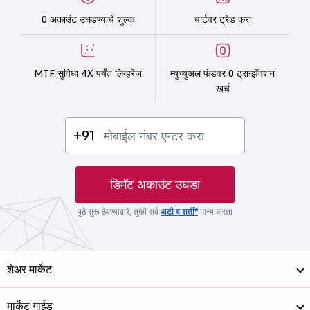
0 अकाउंट उघडण्याचे शुल्क
चार्टवर ट्रेड करा
MTF सुविधा 4X पर्यंत लिव्हरेज
म्युच्युअल फंडवर 0 ट्रान्झॅक्शन
खर्च
+91
डिमॅट अकाउंट उघडा
पुढे सुरू ठेवण्याद्वारे, तुम्ही सर्व
अटी व शर्ती*
मान्य करता
शेअर मार्केट
मार्केट गाईड