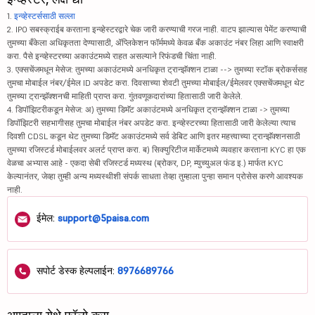
1.
इन्व्हेस्टर्ससाठी सल्ला
2. IPO सबस्क्राईब करताना इन्व्हेस्टरद्वारे चेक जारी करण्याची गरज नाही. वाटप झाल्यास पेमेंट करण्याची
तुमच्या बँकेला अधिकृतता देण्यासाठी, ॲप्लिकेशन फॉर्ममध्ये केवळ बँक अकाउंट नंबर लिहा आणि स्वाक्षरी
करा. पैसे इन्व्हेस्टरच्या अकाउंटमध्ये राहत असल्याने रिफंडची चिंता नाही.
3. एक्सचेंजमधून मेसेज: तुमच्या अकाउंटमध्ये अनधिकृत ट्रान्झॅक्शन टाळा --> तुमच्या स्टॉक ब्रोकर्ससह
तुमचा मोबाईल नंबर/ईमेल ID अपडेट करा. दिवसाच्या शेवटी तुमच्या मोबाईल/ईमेलवर एक्सचेंजमधून थेट
तुमच्या ट्रान्झॅक्शनची माहिती प्राप्त करा. गुंतवणूकदारांच्या हितासाठी जारी केलेले.
4. डिपॉझिटरीकडून मेसेज: अ) तुमच्या डिमॅट अकाउंटमध्ये अनधिकृत ट्रान्झॅक्शन टाळा -> तुमच्या
डिपॉझिटरी सहभागीसह तुमचा मोबाईल नंबर अपडेट करा. इन्व्हेस्टरच्या हितासाठी जारी केलेल्या त्याच
दिवशी CDSL कडून थेट तुमच्या डिमॅट अकाउंटमध्ये सर्व डेबिट आणि इतर महत्त्वाच्या ट्रान्झॅक्शनसाठी
तुमच्या रजिस्टर्ड मोबाईलवर अलर्ट प्राप्त करा. ब) सिक्युरिटीज मार्केटमध्ये व्यवहार करताना KYC हा एक
वेळचा अभ्यास आहे - एकदा सेबी रजिस्टर्ड मध्यस्थ (ब्रोकर, DP, म्युच्युअल फंड इ.) मार्फत KYC
केल्यानंतर, जेव्हा तुम्ही अन्य मध्यस्थीशी संपर्क साधता तेव्हा तुम्हाला पुन्हा समान प्रोसेस करणे आवश्यक
नाही.
ईमेल:
support@5paisa.com
सपोर्ट डेस्क हेल्पलाईन:
8976689766