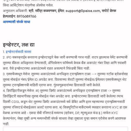
किंवा आर्बिट्रेशन यंत्रणेचा ॲक्सेस नसेल.
अनुपालन अधिकारी:
श्री. रवींद्र कळवणकर, ईमेल: support@5paisa.com, सपोर्ट डेस्क
हेल्पलाईन: 8976689766
आमच्याशी संपर्क साधा
इन्व्हेस्टर, लक्ष द्या
1.
इन्व्हेस्टर्ससाठी सल्ला
2. IPO सबस्क्राईब करताना इन्व्हेस्टरद्वारे चेक जारी करण्याची गरज नाही. वाटप झाल्यास पेमेंट करण्याची
तुमच्या बँकेला अधिकृतता देण्यासाठी, ॲप्लिकेशन फॉर्ममध्ये केवळ बँक अकाउंट नंबर लिहा आणि स्वाक्षरी
करा. पैसे इन्व्हेस्टरच्या अकाउंटमध्ये राहत असल्याने रिफंडची चिंता नाही.
3. एक्सचेंजमधून मेसेज: तुमच्या अकाउंटमध्ये अनधिकृत ट्रान्झॅक्शन टाळा --> तुमच्या स्टॉक ब्रोकर्ससह
तुमचा मोबाईल नंबर/ईमेल ID अपडेट करा. दिवसाच्या शेवटी तुमच्या मोबाईल/ईमेलवर एक्सचेंजमधून थेट
तुमच्या ट्रान्झॅक्शनची माहिती प्राप्त करा. गुंतवणूकदारांच्या हितासाठी जारी केलेले.
4. डिपॉझिटरीकडून मेसेज: अ) तुमच्या डिमॅट अकाउंटमध्ये अनधिकृत ट्रान्झॅक्शन टाळा -> तुमच्या
डिपॉझिटरी सहभागीसह तुमचा मोबाईल नंबर अपडेट करा. इन्व्हेस्टरच्या हितासाठी जारी केलेल्या त्याच
दिवशी CDSL कडून थेट तुमच्या डिमॅट अकाउंटमध्ये सर्व डेबिट आणि इतर महत्त्वाच्या ट्रान्झॅक्शनसाठी
तुमच्या रजिस्टर्ड मोबाईलवर अलर्ट प्राप्त करा. ब) सिक्युरिटीज मार्केटमध्ये व्यवहार करताना KYC हा एक
वेळचा अभ्यास आहे - एकदा सेबी रजिस्टर्ड मध्यस्थ (ब्रोकर, DP, म्युच्युअल फंड इ.) मार्फत KYC
केल्यानंतर, जेव्हा तुम्ही अन्य मध्यस्थीशी संपर्क साधता तेव्हा तुम्हाला पुन्हा समान प्रोसेस करणे आवश्यक
नाही.