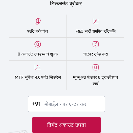
डिस्काउंट ब्रोकर.
फ्लॅट ब्रोकरेज
F&O साठी समर्पित प्लॅटफॉर्म
0 अकाउंट उघडण्याचे शुल्क
चार्टवर ट्रेड करा
MTF सुविधा 4X पर्यंत लिव्हरेज
म्युच्युअल फंडवर 0 ट्रान्झॅक्शन
खर्च
+91
डिमॅट अकाउंट उघडा