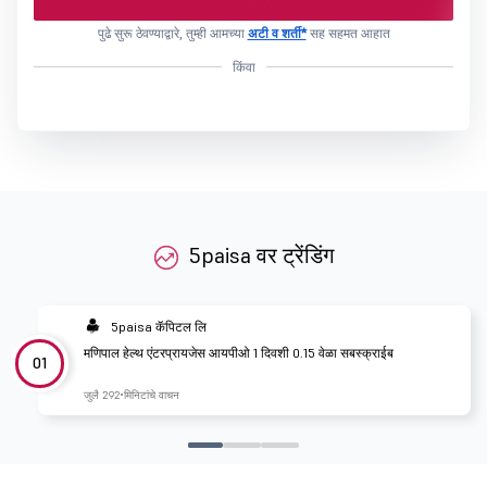
पुढे सुरू ठेवण्याद्वारे, तुम्ही आमच्या
अटी व शर्ती*
सह सहमत आहात
किंवा
5paisa वर ट्रेंडिंग
5paisa कॅपिटल लि
मणिपाल हेल्थ एंटरप्रायजेस आयपीओ 1 दिवशी 0.15 वेळा सबस्क्राईब
01
जुलै 29
2 मिनिटांचे वाचन