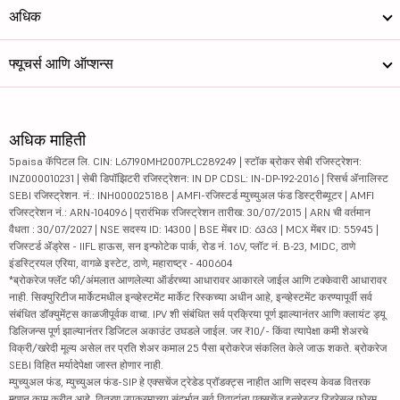
अधिक
फ्यूचर्स आणि ऑप्शन्स
अधिक माहिती
5paisa कॅपिटल लि. CIN: L67190MH2007PLC289249 | स्टॉक ब्रोकर सेबी रजिस्ट्रेशन:
INZ000010231 | सेबी डिपॉझिटरी रजिस्ट्रेशन: IN DP CDSL: IN-DP-192-2016 | रिसर्च ॲनालिस्ट
SEBI रजिस्ट्रेशन. नं.: INH000025188 | AMFI-रजिस्टर्ड म्युच्युअल फंड डिस्ट्रीब्यूटर | AMFI
रजिस्ट्रेशन नं.: ARN-104096 | प्रारंभिक रजिस्ट्रेशन तारीख: 30/07/2015 | ARN ची वर्तमान
वैधता : 30/07/2027 | NSE सदस्य ID: 14300 | BSE मेंबर ID: 6363 | MCX मेंबर ID: 55945 |
रजिस्टर्ड ॲड्रेस - IIFL हाऊस, सन इन्फोटेक पार्क, रोड नं. 16V, प्लॉट नं. B-23, MIDC, ठाणे
इंडस्ट्रियल एरिया, वागळे इस्टेट, ठाणे, महाराष्ट्र - 400604
*ब्रोकरेज फ्लॅट फी/अंमलात आणलेल्या ऑर्डरच्या आधारावर आकारले जाईल आणि टक्केवारी आधारावर
नाही. सिक्युरिटीज मार्केटमधील इन्व्हेस्टमेंट मार्केट रिस्कच्या अधीन आहे, इन्व्हेस्टमेंट करण्यापूर्वी सर्व
संबंधित डॉक्युमेंट्स काळजीपूर्वक वाचा. IPV शी संबंधित सर्व प्रक्रिया पूर्ण झाल्यानंतर आणि क्लायंट ड्यू
डिलिजन्स पूर्ण झाल्यानंतर डिजिटल अकाउंट उघडले जाईल. जर ₹10/- किंवा त्यापेक्षा कमी शेअरचे
विक्री/खरेदी मूल्य असेल तर प्रति शेअर कमाल 25 पैसा ब्रोकरेज संकलित केले जाऊ शकते. ब्रोकरेज
SEBI विहित मर्यादेपेक्षा जास्त होणार नाही.
म्युच्युअल फंड, म्युच्युअल फंड-SIP हे एक्सचेंज ट्रेडेड प्रॉडक्ट्स नाहीत आणि सदस्य केवळ वितरक
म्हणून काम करीत आहे. वितरण उपक्रमाच्या संदर्भात सर्व विवादांना एक्सचेंज इन्व्हेस्टर रिड्रेसल फोरम