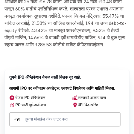
आर्थिक वर्ष 25 मध्ये ₹16.78 कोटी, आर्थिक वर्ष 24 मध्ये ₹10.48 कोटी
पासून 60% वाढीचे प्रतिनिधित्व करते, शाश्वतता प्रश्न उभारत असताना
मजबूत कार्यात्मक सुधारणा दर्शविते. फायनान्शियल मेट्रिक्स: 55.47% चा
थकित आरओई, 21.58% चा सॉलिड आरओसीई, 1.94 चा उच्च debt-to-
equity रेशिओ, 43.42% चा मजबूत आरओएनडब्ल्यू, 9.52% चे हेल्दी
पीएटी मार्जिन, 14.66% चे वाजवी ईबीआयटीडीए मार्जिन, 9.14 चे बुक मूल्य
खूपच जास्त आणि ₹285.53 कोटीचे मार्केट कॅपिटलायझेशन.
तुमचे IPO ॲप्लिकेशन केवळ काही क्लिक दूर आहे.
आगामी IPO वर नवीनतम अपडेट्स, एक्स्पर्ट विश्लेषण आणि माहिती मिळवा.
मोफत IPO ॲप्लिकेशन
सहजपणे अप्लाय करा
IPO साठी पूर्व-अर्ज करा
UPI बिड त्वरित
+91