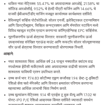
थकित नफा मेट्रिक्स: 55.47% चा अपवादात्मक आरओई, 21.58% चा
सॉलिड आरओसीई, 9.52% चे हेल्दी पीएटी मार्जिन आणि 14.66% चे
वाजवी ईबीआयटीडीए मार्जिन मजबूत कार्यात्मक कार्यक्षमता दर्शविते.
वैविध्यपूर्ण सर्व्हिस पोर्टफोलिओ: सोलर एनर्जी, इलेक्ट्रिकल ट्रान्समिशन
आणि डिस्ट्रीब्यूशन, सिव्हिल कन्स्ट्रक्शन आणि मॅनपॉवर स्टाफिंग मध्ये
विविध महसूल स्ट्रीम प्रदान करणाऱ्या कॉम्प्रिहेन्सिव्ह EPC सर्व्हिसेस.
नूतनीकरणीय ऊर्जा क्षेत्राचा विस्तार: सरकारी नूतनीकरणीय ऊर्जा
उपक्रमांसह संरेखित ग्राऊंड माउंट आणि रूफटॉप सोलर सोल्यूशन्ससह
सौर ऊर्जा क्षेत्राचा विस्तार करण्यासाठी धोरणात्मक स्थिती.
आव्हाने:
नफा शाश्वतता चिंता: आर्थिक वर्ष 24 पासून नफ्यातील क्वांटम वाढ
स्पर्धात्मक ईपीसी मार्केटमध्ये अशा अपवादात्मक वाढीची सातत्य आणि
शाश्वतता याविषयी प्रश्न उपस्थित करते.
उच्च कर्ज भार: ₹74.83 कोटीच्या एकूण कर्जांसह 1.94 डेब्ट-टू-इक्विटी
रेशिओ कॅश फ्लो मॅनेजमेंट आणि विस्तार क्षमतांवर परिणाम करणाऱ्या
महत्त्वाच्या आर्थिक लाभाची चिंता निर्माण करते.
उच्च मूल्यांकन मेट्रिक्स: 9.14 ची प्राईस टू बुक वॅल्यू आणि 17.02 चा
पोस्ट-IPO P/E रेशिओ आक्रमक किंमत दर्शविते ज्यासाठी समर्थन