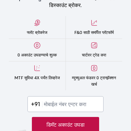
डिस्काउंट ब्रोकर.
फ्लॅट ब्रोकरेज
F&O साठी समर्पित प्लॅटफॉर्म
0 अकाउंट उघडण्याचे शुल्क
चार्टवर ट्रेड करा
MTF सुविधा 4X पर्यंत लिव्हरेज
म्युच्युअल फंडवर 0 ट्रान्झॅक्शन
खर्च
+91
डिमॅट अकाउंट उघडा