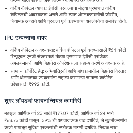
करण्यासाठी शाश्वत अपवादात्मक कामगिरी आवश्यक आहे.
वर्किंग कॅपिटल व्यापक: ईपीसी प्रकल्पांना मोठ्या प्रमाणात वर्किंग
कॅपिटलची आवश्यकता असते आणि त्यात अंमलबजावणीची जोखीम,
नियामक आव्हाने आणि प्रकल्प पूर्ण करण्याच्या अवलंबनेचा समावेश होतो.
IPO उत्पन्नाचा वापर
वर्किंग कॅपिटल आवश्यकता: वर्किंग कॅपिटल पूर्ण करण्यासाठी ₹64 कोटी
रिन्यूएबल एनर्जी सेक्टरमध्ये मोठ्या प्रमाणात ईपीसी प्रोजेक्ट
अंमलबजावणी आणि बिझनेस ऑपरेशन्सला सहाय्य करणे आवश्यक आहे.
सामान्य कॉर्पोरेट हेतू: अभियांत्रिकी आणि बांधकामातील बिझनेस विस्तार
आणि धोरणात्मक उपक्रमांना सहाय्य करणाऱ्या सामान्य कॉर्पोरेट
उद्देशांसाठी ₹9.92 कोटी.
शुगर लॉयडची फायनान्शियल कामगिरी
महसूल: आर्थिक वर्ष 25 साठी ₹177.87 कोटी, आर्थिक वर्ष 24 मध्ये
₹68.75 कोटी पासून 159% ची अपवादात्मक वाढ दर्शविते, जे नूतनीकरणीय
ऊर्जा पायाभूत सुविधा प्रकल्पांची स्फोटक मागणी दर्शविते. निव्वळ नफा: