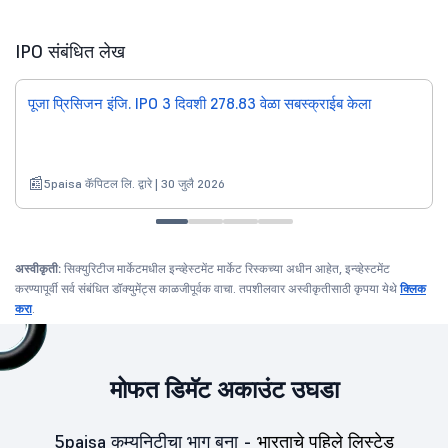
IPO संबंधित लेख
पूजा प्रिसिजन इंजि. IPO 3 दिवशी 278.83 वेळा सबस्क्राईब केला
5paisa कॅपिटल लि. द्वारे | 30 जुलै 2026
अस्वीकृती:
सिक्युरिटीज मार्केटमधील इन्व्हेस्टमेंट मार्केट रिस्कच्या अधीन आहेत, इन्व्हेस्टमेंट
करण्यापूर्वी सर्व संबंधित डॉक्युमेंट्स काळजीपूर्वक वाचा. तपशीलवार अस्वीकृतीसाठी कृपया येथे
क्लिक
करा
.
मोफत डिमॅट अकाउंट उघडा
5paisa कम्युनिटीचा भाग बना -
भारताचे पहिले लिस्टेड