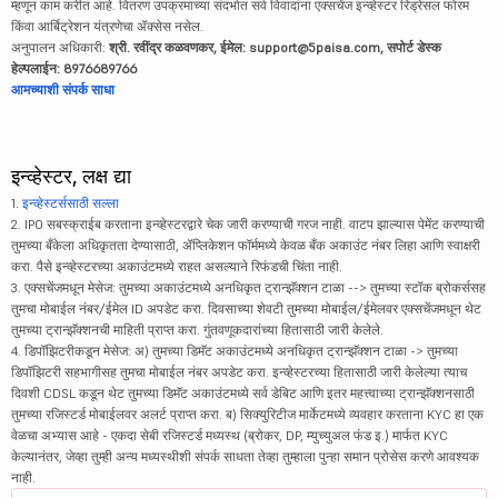
म्हणून काम करीत आहे. वितरण उपक्रमाच्या संदर्भात सर्व विवादांना एक्सचेंज इन्व्हेस्टर रिड्रेसल फोरम
किंवा आर्बिट्रेशन यंत्रणेचा ॲक्सेस नसेल.
अनुपालन अधिकारी:
श्री. रवींद्र कळवणकर, ईमेल: support@5paisa.com, सपोर्ट डेस्क
हेल्पलाईन: 8976689766
आमच्याशी संपर्क साधा
इन्व्हेस्टर, लक्ष द्या
1.
इन्व्हेस्टर्ससाठी सल्ला
2. IPO सबस्क्राईब करताना इन्व्हेस्टरद्वारे चेक जारी करण्याची गरज नाही. वाटप झाल्यास पेमेंट करण्याची
तुमच्या बँकेला अधिकृतता देण्यासाठी, ॲप्लिकेशन फॉर्ममध्ये केवळ बँक अकाउंट नंबर लिहा आणि स्वाक्षरी
करा. पैसे इन्व्हेस्टरच्या अकाउंटमध्ये राहत असल्याने रिफंडची चिंता नाही.
3. एक्सचेंजमधून मेसेज: तुमच्या अकाउंटमध्ये अनधिकृत ट्रान्झॅक्शन टाळा --> तुमच्या स्टॉक ब्रोकर्ससह
तुमचा मोबाईल नंबर/ईमेल ID अपडेट करा. दिवसाच्या शेवटी तुमच्या मोबाईल/ईमेलवर एक्सचेंजमधून थेट
तुमच्या ट्रान्झॅक्शनची माहिती प्राप्त करा. गुंतवणूकदारांच्या हितासाठी जारी केलेले.
4. डिपॉझिटरीकडून मेसेज: अ) तुमच्या डिमॅट अकाउंटमध्ये अनधिकृत ट्रान्झॅक्शन टाळा -> तुमच्या
डिपॉझिटरी सहभागीसह तुमचा मोबाईल नंबर अपडेट करा. इन्व्हेस्टरच्या हितासाठी जारी केलेल्या त्याच
दिवशी CDSL कडून थेट तुमच्या डिमॅट अकाउंटमध्ये सर्व डेबिट आणि इतर महत्त्वाच्या ट्रान्झॅक्शनसाठी
तुमच्या रजिस्टर्ड मोबाईलवर अलर्ट प्राप्त करा. ब) सिक्युरिटीज मार्केटमध्ये व्यवहार करताना KYC हा एक
वेळचा अभ्यास आहे - एकदा सेबी रजिस्टर्ड मध्यस्थ (ब्रोकर, DP, म्युच्युअल फंड इ.) मार्फत KYC
केल्यानंतर, जेव्हा तुम्ही अन्य मध्यस्थीशी संपर्क साधता तेव्हा तुम्हाला पुन्हा समान प्रोसेस करणे आवश्यक
नाही.