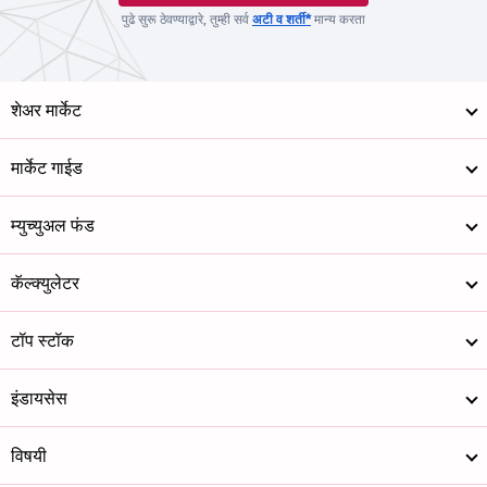
पुढे सुरू ठेवण्याद्वारे, तुम्ही सर्व
अटी व शर्ती*
मान्य करता
शेअर मार्केट
मार्केट गाईड
म्युच्युअल फंड
कॅल्क्युलेटर
टॉप स्टॉक
इंडायसेस
विषयी