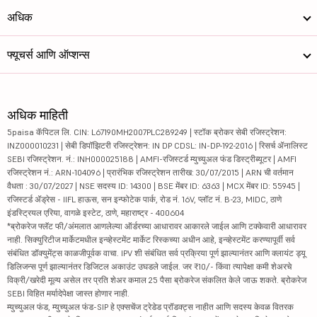
अधिक
फ्यूचर्स आणि ऑप्शन्स
अधिक माहिती
5paisa कॅपिटल लि. CIN: L67190MH2007PLC289249 | स्टॉक ब्रोकर सेबी रजिस्ट्रेशन:
INZ000010231 | सेबी डिपॉझिटरी रजिस्ट्रेशन: IN DP CDSL: IN-DP-192-2016 | रिसर्च ॲनालिस्ट
SEBI रजिस्ट्रेशन. नं.: INH000025188 | AMFI-रजिस्टर्ड म्युच्युअल फंड डिस्ट्रीब्यूटर | AMFI
रजिस्ट्रेशन नं.: ARN-104096 | प्रारंभिक रजिस्ट्रेशन तारीख: 30/07/2015 | ARN ची वर्तमान
वैधता : 30/07/2027 | NSE सदस्य ID: 14300 | BSE मेंबर ID: 6363 | MCX मेंबर ID: 55945 |
रजिस्टर्ड ॲड्रेस - IIFL हाऊस, सन इन्फोटेक पार्क, रोड नं. 16V, प्लॉट नं. B-23, MIDC, ठाणे
इंडस्ट्रियल एरिया, वागळे इस्टेट, ठाणे, महाराष्ट्र - 400604
*ब्रोकरेज फ्लॅट फी/अंमलात आणलेल्या ऑर्डरच्या आधारावर आकारले जाईल आणि टक्केवारी आधारावर
नाही. सिक्युरिटीज मार्केटमधील इन्व्हेस्टमेंट मार्केट रिस्कच्या अधीन आहे, इन्व्हेस्टमेंट करण्यापूर्वी सर्व
संबंधित डॉक्युमेंट्स काळजीपूर्वक वाचा. IPV शी संबंधित सर्व प्रक्रिया पूर्ण झाल्यानंतर आणि क्लायंट ड्यू
डिलिजन्स पूर्ण झाल्यानंतर डिजिटल अकाउंट उघडले जाईल. जर ₹10/- किंवा त्यापेक्षा कमी शेअरचे
विक्री/खरेदी मूल्य असेल तर प्रति शेअर कमाल 25 पैसा ब्रोकरेज संकलित केले जाऊ शकते. ब्रोकरेज
SEBI विहित मर्यादेपेक्षा जास्त होणार नाही.
म्युच्युअल फंड, म्युच्युअल फंड-SIP हे एक्सचेंज ट्रेडेड प्रॉडक्ट्स नाहीत आणि सदस्य केवळ वितरक