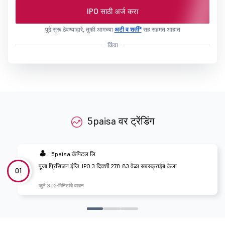
IPO साठी अर्ज करा
पुढे सुरू ठेवण्याद्वारे, तुम्ही आमच्या
अटी व शर्ती*
सह सहमत आहात
किंवा
5paisa वर ट्रेंडिंग
5paisa कॅपिटल लि
पूजा प्रिसिजन इंजि. IPO 3 दिवशी 278.83 वेळा सबस्क्राईब केला
01
जुलै 30
2 मिनिटांचे वाचन