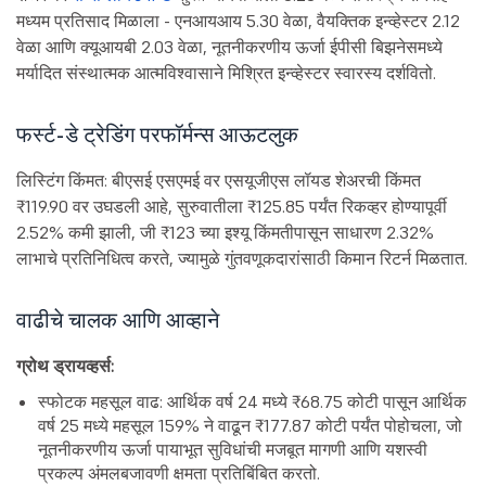
मध्यम प्रतिसाद मिळाला - एनआयआय 5.30 वेळा, वैयक्तिक इन्व्हेस्टर 2.12
वेळा आणि क्यूआयबी 2.03 वेळा, नूतनीकरणीय ऊर्जा ईपीसी बिझनेसमध्ये
मर्यादित संस्थात्मक आत्मविश्वासाने मिश्रित इन्व्हेस्टर स्वारस्य दर्शवितो.
फर्स्ट-डे ट्रेडिंग परफॉर्मन्स आऊटलुक
लिस्टिंग किंमत: बीएसई एसएमई वर एसयूजीएस लॉयड शेअरची किंमत
₹119.90 वर उघडली आहे, सुरुवातीला ₹125.85 पर्यंत रिकव्हर होण्यापूर्वी
2.52% कमी झाली, जी ₹123 च्या इश्यू किंमतीपासून साधारण 2.32%
लाभाचे प्रतिनिधित्व करते, ज्यामुळे गुंतवणूकदारांसाठी किमान रिटर्न मिळतात.
वाढीचे चालक आणि आव्हाने
ग्रोथ ड्रायव्हर्स:
स्फोटक महसूल वाढ: आर्थिक वर्ष 24 मध्ये ₹68.75 कोटी पासून आर्थिक
वर्ष 25 मध्ये महसूल 159% ने वाढून ₹177.87 कोटी पर्यंत पोहोचला, जो
नूतनीकरणीय ऊर्जा पायाभूत सुविधांची मजबूत मागणी आणि यशस्वी
प्रकल्प अंमलबजावणी क्षमता प्रतिबिंबित करतो.