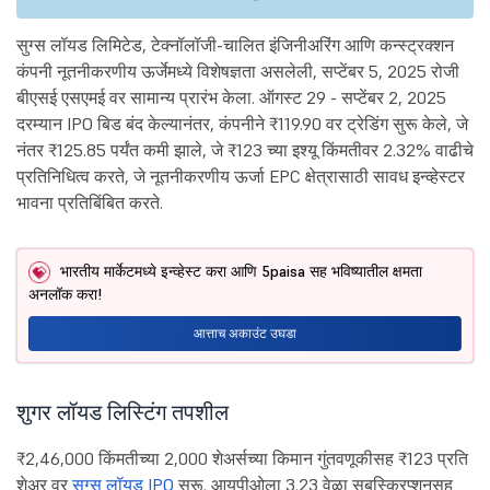
सुग्स लॉयड लिमिटेड, टेक्नॉलॉजी-चालित इंजिनीअरिंग आणि कन्स्ट्रक्शन
कंपनी नूतनीकरणीय ऊर्जेमध्ये विशेषज्ञता असलेली, सप्टेंबर 5, 2025 रोजी
बीएसई एसएमई वर सामान्य प्रारंभ केला. ऑगस्ट 29 - सप्टेंबर 2, 2025
दरम्यान IPO बिड बंद केल्यानंतर, कंपनीने ₹119.90 वर ट्रेडिंग सुरू केले, जे
नंतर ₹125.85 पर्यंत कमी झाले, जे ₹123 च्या इश्यू किंमतीवर 2.32% वाढीचे
प्रतिनिधित्व करते, जे नूतनीकरणीय ऊर्जा EPC क्षेत्रासाठी सावध इन्व्हेस्टर
भावना प्रतिबिंबित करते.
भारतीय मार्केटमध्ये इन्व्हेस्ट करा आणि 5paisa सह भविष्यातील क्षमता
अनलॉक करा!
आत्ताच अकाउंट उघडा
शुगर लॉयड लिस्टिंग तपशील
₹2,46,000 किंमतीच्या 2,000 शेअर्सच्या किमान गुंतवणूकीसह ₹123 प्रति
शेअर वर
सग्स लॉयड IPO
सुरू. आयपीओला 3.23 वेळा सबस्क्रिप्शनसह