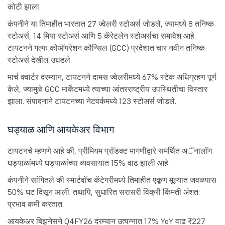
कोटी झाला.
कंपनीने या तिमाहीत भारतात 27 ज्वेलरी स्टोअर्स जोडले, ज्यामध्ये 8 तनिष्क
स्टोअर्स, 14 मिया स्टोअर्स आणि 5 कॅरेटलेन स्टोअर्सचा समावेश आहे.
टायटनने गल्फ कोऑपरेशन कौन्सिल (GCC) प्रदेशात चार नवीन तनिष्क
स्टोअर्स देखील उघडले.
मार्च क्वार्टर दरम्यान, टायटनने दामस ज्वेलरीमध्ये 67% स्टेक अधिग्रहण पूर्ण
केले, ज्यामुळे GCC मार्केटमध्ये त्याच्या आंतरराष्ट्रीय उपस्थितीचा विस्तार
झाला. संपादनाने टायटनच्या नेटवर्कमध्ये 123 स्टोअर्स जोडले.
घड्याळ आणि आयकेअर विभाग
टायटनचे म्हणणे आहे की, प्रीमियम प्रॉडक्ट मागणीद्वारे समर्थित अॅनालॉग
घड्याळांमध्ये घड्याळांच्या व्यवसायात 15% वाढ झाली आहे.
कंपनीने सांगितले की स्मार्टवॉच कॅटेगरीमध्ये तिमाहीत एकूण मूल्यात जवळपास
50% घट दिसून आली. तथापि, सुधारित सरासरी विक्री किंमती अंशत:
प्रभाव कमी करतात.
आयकेअर बिझनेसने Q4FY26 दरम्यान उत्पन्नात 17% YoY वाढ ₹227