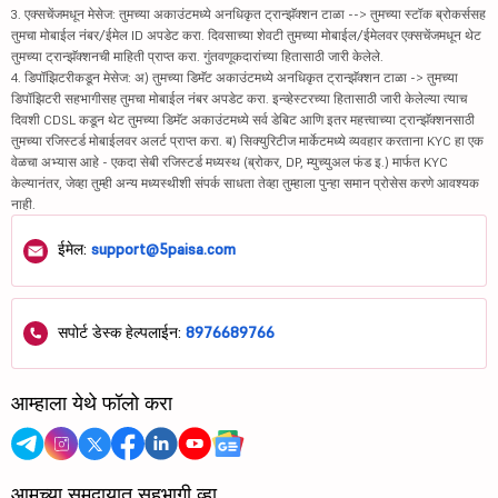
3. एक्सचेंजमधून मेसेज: तुमच्या अकाउंटमध्ये अनधिकृत ट्रान्झॅक्शन टाळा --> तुमच्या स्टॉक ब्रोकर्ससह
तुमचा मोबाईल नंबर/ईमेल ID अपडेट करा. दिवसाच्या शेवटी तुमच्या मोबाईल/ईमेलवर एक्सचेंजमधून थेट
तुमच्या ट्रान्झॅक्शनची माहिती प्राप्त करा. गुंतवणूकदारांच्या हितासाठी जारी केलेले.
4. डिपॉझिटरीकडून मेसेज: अ) तुमच्या डिमॅट अकाउंटमध्ये अनधिकृत ट्रान्झॅक्शन टाळा -> तुमच्या
डिपॉझिटरी सहभागीसह तुमचा मोबाईल नंबर अपडेट करा. इन्व्हेस्टरच्या हितासाठी जारी केलेल्या त्याच
दिवशी CDSL कडून थेट तुमच्या डिमॅट अकाउंटमध्ये सर्व डेबिट आणि इतर महत्त्वाच्या ट्रान्झॅक्शनसाठी
तुमच्या रजिस्टर्ड मोबाईलवर अलर्ट प्राप्त करा. ब) सिक्युरिटीज मार्केटमध्ये व्यवहार करताना KYC हा एक
वेळचा अभ्यास आहे - एकदा सेबी रजिस्टर्ड मध्यस्थ (ब्रोकर, DP, म्युच्युअल फंड इ.) मार्फत KYC
केल्यानंतर, जेव्हा तुम्ही अन्य मध्यस्थीशी संपर्क साधता तेव्हा तुम्हाला पुन्हा समान प्रोसेस करणे आवश्यक
नाही.
ईमेल:
support@5paisa.com
सपोर्ट डेस्क हेल्पलाईन:
8976689766
आम्हाला येथे फॉलो करा
आमच्या समुदायात सहभागी व्हा