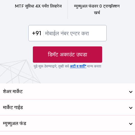
MTF सुविधा 4X पर्यंत लिव्हरेज
म्युच्युअल फंडवर 0 ट्रान्झॅक्शन
खर्च
+91
डिमॅट अकाउंट उघडा
पुढे सुरू ठेवण्याद्वारे, तुम्ही सर्व
अटी व शर्ती*
मान्य करता
शेअर मार्केट
मार्केट गाईड
म्युच्युअल फंड