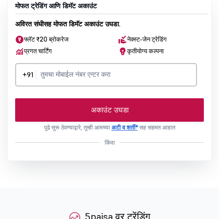
मोफत ट्रेडिंग आणि डिमॅट अकाउंट
अविरत संधीसह मोफत डिमॅट अकाउंट उघडा.
फ्लॅट ₹20 ब्रोकरेज
नेक्स्ट-जेन ट्रेडिंग
प्रगत चार्टिंग
कृतीयोग्य कल्पना
+91
अकाउंट उघडा
पुढे सुरू ठेवण्याद्वारे, तुम्ही आमच्या
अटी व शर्ती*
सह सहमत आहात
किंवा
5paisa वर ट्रेंडिंग