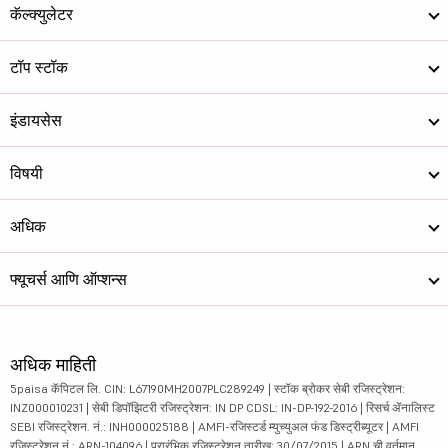
कॅल्क्युलेटर
टॉप स्टॉक
इंडायसेस
विषयी
अधिक
फ्यूचर्स आणि ऑप्शन्स
अधिक माहिती
5paisa कॅपिटल लि. CIN: L67190MH2007PLC289249 | स्टॉक ब्रोकर सेबी रजिस्ट्रेशन:
INZ000010231 | सेबी डिपॉझिटरी रजिस्ट्रेशन: IN DP CDSL: IN-DP-192-2016 | रिसर्च ॲनालिस्ट
SEBI रजिस्ट्रेशन. नं.: INH000025188 | AMFI-रजिस्टर्ड म्युच्युअल फंड डिस्ट्रीब्यूटर | AMFI
रजिस्ट्रेशन नं.: ARN-104096 | प्रारंभिक रजिस्ट्रेशन तारीख: 30/07/2015 | ARN ची वर्तमान