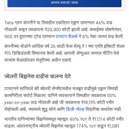
आत्ताच अकाउंट उघडा
Tata ग्रुप कंपनीने या तिमाहीत एकत्रित एकूण उत्पन्नात 46% वाढ
नोंदवली असून जवळपास ₹20,300 कोटी झाली आहे. कमाईच्या घोषणेनंतर,
NSE वर दुपारच्या ट्रेड दरम्यान
टायटन शेअर्स
ने 6% पेक्षा जास्त वाढ केली.
कंपनीच्या बोर्डाने आर्थिक वर्ष 26 साठी फेस वॅल्यू ₹ 1 च्या प्रति इक्विटी शेअर
₹15 डिव्हिडंडची शिफारस केली आहे. आगामी ॲन्युअल जनरल मीटिंग येथे
लाभांश शेअरहोल्डर मंजुरीच्या अधीन राहतो.
ज्वेलरी बिझनेस वाढीस चालना देते
टायटनने सांगितले की ज्वेलरी सेगमेंटमधील मजबूत वाढीमुळे एकूण तिमाही
कामगिरीला सपोर्ट मिळाला. दागिने व्यवसायाने तिमाहीत जवळपास 50%
year-on-year वाढ नोंदवली आहे जी जवळपास ₹18,195 कोटी पर्यंत
पोहोचली आहे, ज्यामध्ये शुद्ध सोने आणि
डिजी-गोल्ड
विक्रीचा समावेश नाही.
भारतीय दागिन्यांच्या बिझनेसमधून महसूल 46% YoY ते ₹17,114 कोटी पर्यंत
वाढला. आंतरराष्ट्रीय ज्वेलरी बिझनेस महसूल 174% YoY वाढून ₹1,081