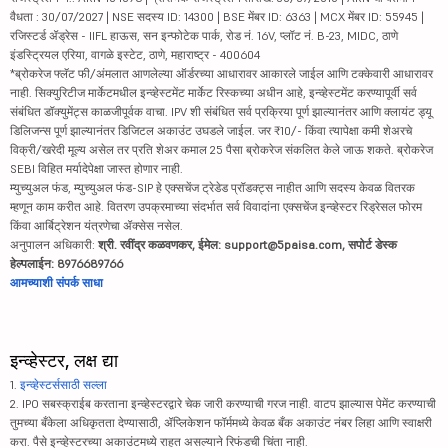
वैधता : 30/07/2027 | NSE सदस्य ID: 14300 | BSE मेंबर ID: 6363 | MCX मेंबर ID: 55945 |
रजिस्टर्ड ॲड्रेस - IIFL हाऊस, सन इन्फोटेक पार्क, रोड नं. 16V, प्लॉट नं. B-23, MIDC, ठाणे
इंडस्ट्रियल एरिया, वागळे इस्टेट, ठाणे, महाराष्ट्र - 400604
*ब्रोकरेज फ्लॅट फी/अंमलात आणलेल्या ऑर्डरच्या आधारावर आकारले जाईल आणि टक्केवारी आधारावर
नाही. सिक्युरिटीज मार्केटमधील इन्व्हेस्टमेंट मार्केट रिस्कच्या अधीन आहे, इन्व्हेस्टमेंट करण्यापूर्वी सर्व
संबंधित डॉक्युमेंट्स काळजीपूर्वक वाचा. IPV शी संबंधित सर्व प्रक्रिया पूर्ण झाल्यानंतर आणि क्लायंट ड्यू
डिलिजन्स पूर्ण झाल्यानंतर डिजिटल अकाउंट उघडले जाईल. जर ₹10/- किंवा त्यापेक्षा कमी शेअरचे
विक्री/खरेदी मूल्य असेल तर प्रति शेअर कमाल 25 पैसा ब्रोकरेज संकलित केले जाऊ शकते. ब्रोकरेज
SEBI विहित मर्यादेपेक्षा जास्त होणार नाही.
म्युच्युअल फंड, म्युच्युअल फंड-SIP हे एक्सचेंज ट्रेडेड प्रॉडक्ट्स नाहीत आणि सदस्य केवळ वितरक
म्हणून काम करीत आहे. वितरण उपक्रमाच्या संदर्भात सर्व विवादांना एक्सचेंज इन्व्हेस्टर रिड्रेसल फोरम
किंवा आर्बिट्रेशन यंत्रणेचा ॲक्सेस नसेल.
अनुपालन अधिकारी:
श्री. रवींद्र कळवणकर, ईमेल: support@5paisa.com, सपोर्ट डेस्क
हेल्पलाईन: 8976689766
आमच्याशी संपर्क साधा
इन्व्हेस्टर, लक्ष द्या
1.
इन्व्हेस्टर्ससाठी सल्ला
2. IPO सबस्क्राईब करताना इन्व्हेस्टरद्वारे चेक जारी करण्याची गरज नाही. वाटप झाल्यास पेमेंट करण्याची
तुमच्या बँकेला अधिकृतता देण्यासाठी, ॲप्लिकेशन फॉर्ममध्ये केवळ बँक अकाउंट नंबर लिहा आणि स्वाक्षरी
करा. पैसे इन्व्हेस्टरच्या अकाउंटमध्ये राहत असल्याने रिफंडची चिंता नाही.