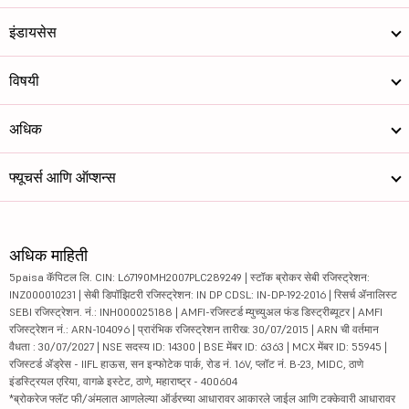
इंडायसेस
विषयी
अधिक
फ्यूचर्स आणि ऑप्शन्स
अधिक माहिती
5paisa कॅपिटल लि. CIN: L67190MH2007PLC289249 | स्टॉक ब्रोकर सेबी रजिस्ट्रेशन:
INZ000010231 | सेबी डिपॉझिटरी रजिस्ट्रेशन: IN DP CDSL: IN-DP-192-2016 | रिसर्च ॲनालिस्ट
SEBI रजिस्ट्रेशन. नं.: INH000025188 | AMFI-रजिस्टर्ड म्युच्युअल फंड डिस्ट्रीब्यूटर | AMFI
रजिस्ट्रेशन नं.: ARN-104096 | प्रारंभिक रजिस्ट्रेशन तारीख: 30/07/2015 | ARN ची वर्तमान
वैधता : 30/07/2027 | NSE सदस्य ID: 14300 | BSE मेंबर ID: 6363 | MCX मेंबर ID: 55945 |
रजिस्टर्ड ॲड्रेस - IIFL हाऊस, सन इन्फोटेक पार्क, रोड नं. 16V, प्लॉट नं. B-23, MIDC, ठाणे
इंडस्ट्रियल एरिया, वागळे इस्टेट, ठाणे, महाराष्ट्र - 400604
*ब्रोकरेज फ्लॅट फी/अंमलात आणलेल्या ऑर्डरच्या आधारावर आकारले जाईल आणि टक्केवारी आधारावर