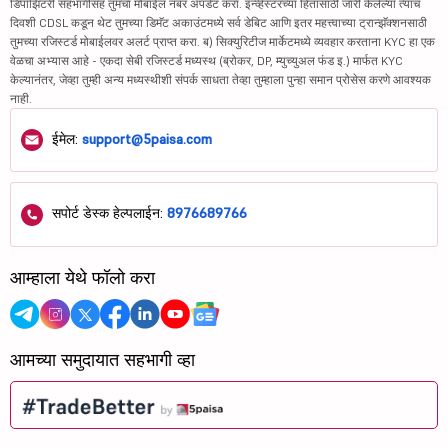
डिपॉझिटरी सहभागीसह तुमचा मोबाईल नंबर अपडेट करा. इन्व्हेस्टरच्या हितासाठी जारी केलेल्या त्याच
दिवशी CDSL कडून थेट तुमच्या डिमॅट अकाउंटमध्ये सर्व डेबिट आणि इतर महत्त्वाच्या ट्रान्झॅक्शनसाठी
तुमच्या रजिस्टर्ड मोबाईलवर अलर्ट प्राप्त करा. ब) सिक्युरिटीज मार्केटमध्ये व्यवहार करताना KYC हा एक
वेळचा अभ्यास आहे - एकदा सेबी रजिस्टर्ड मध्यस्थ (ब्रोकर, DP, म्युच्युअल फंड इ.) मार्फत KYC
केल्यानंतर, जेव्हा तुम्ही अन्य मध्यस्थीशी संपर्क साधता तेव्हा तुम्हाला पुन्हा समान प्रोसेस करणे आवश्यक
नाही.
ईमेल:
support@5paisa.com
सपोर्ट डेस्क हेल्पलाईन:
8976689766
आम्हाला येथे फॉलो करा
आमच्या समुदायात सहभागी व्हा