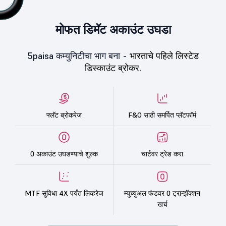
मोफत डिमॅट अकाउंट उघडा
5paisa कम्युनिटीचा भाग बना -
भारताचे पहिले लिस्टेड
डिस्काउंट ब्रोकर.
फ्लॅट ब्रोकरेज
F&O साठी समर्पित प्लॅटफॉर्म
0 अकाउंट उघडण्याचे शुल्क
चार्टवर ट्रेड करा
MTF सुविधा 4X पर्यंत लिव्हरेज
म्युच्युअल फंडवर 0 ट्रान्झॅक्शन
खर्च