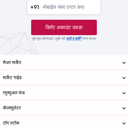
+91
डिमॅट अकाउंट उघडा
पुढे सुरू ठेवण्याद्वारे, तुम्ही सर्व
अटी व शर्ती*
मान्य करता
शेअर मार्केट
मार्केट गाईड
म्युच्युअल फंड
कॅल्क्युलेटर
टॉप स्टॉक