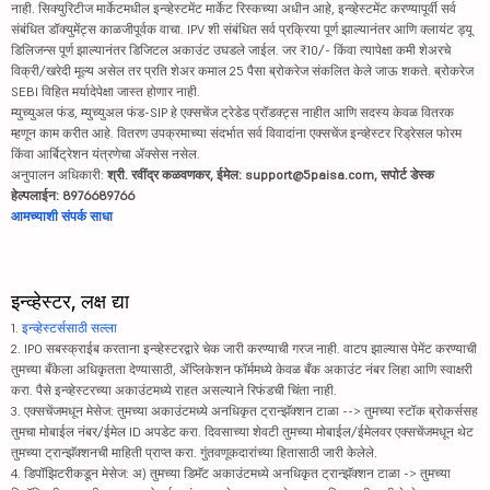
नाही. सिक्युरिटीज मार्केटमधील इन्व्हेस्टमेंट मार्केट रिस्कच्या अधीन आहे, इन्व्हेस्टमेंट करण्यापूर्वी सर्व
संबंधित डॉक्युमेंट्स काळजीपूर्वक वाचा. IPV शी संबंधित सर्व प्रक्रिया पूर्ण झाल्यानंतर आणि क्लायंट ड्यू
डिलिजन्स पूर्ण झाल्यानंतर डिजिटल अकाउंट उघडले जाईल. जर ₹10/- किंवा त्यापेक्षा कमी शेअरचे
विक्री/खरेदी मूल्य असेल तर प्रति शेअर कमाल 25 पैसा ब्रोकरेज संकलित केले जाऊ शकते. ब्रोकरेज
SEBI विहित मर्यादेपेक्षा जास्त होणार नाही.
म्युच्युअल फंड, म्युच्युअल फंड-SIP हे एक्सचेंज ट्रेडेड प्रॉडक्ट्स नाहीत आणि सदस्य केवळ वितरक
म्हणून काम करीत आहे. वितरण उपक्रमाच्या संदर्भात सर्व विवादांना एक्सचेंज इन्व्हेस्टर रिड्रेसल फोरम
किंवा आर्बिट्रेशन यंत्रणेचा ॲक्सेस नसेल.
अनुपालन अधिकारी:
श्री. रवींद्र कळवणकर, ईमेल: support@5paisa.com, सपोर्ट डेस्क
हेल्पलाईन: 8976689766
आमच्याशी संपर्क साधा
इन्व्हेस्टर, लक्ष द्या
1.
इन्व्हेस्टर्ससाठी सल्ला
2. IPO सबस्क्राईब करताना इन्व्हेस्टरद्वारे चेक जारी करण्याची गरज नाही. वाटप झाल्यास पेमेंट करण्याची
तुमच्या बँकेला अधिकृतता देण्यासाठी, ॲप्लिकेशन फॉर्ममध्ये केवळ बँक अकाउंट नंबर लिहा आणि स्वाक्षरी
करा. पैसे इन्व्हेस्टरच्या अकाउंटमध्ये राहत असल्याने रिफंडची चिंता नाही.
3. एक्सचेंजमधून मेसेज: तुमच्या अकाउंटमध्ये अनधिकृत ट्रान्झॅक्शन टाळा --> तुमच्या स्टॉक ब्रोकर्ससह
तुमचा मोबाईल नंबर/ईमेल ID अपडेट करा. दिवसाच्या शेवटी तुमच्या मोबाईल/ईमेलवर एक्सचेंजमधून थेट
तुमच्या ट्रान्झॅक्शनची माहिती प्राप्त करा. गुंतवणूकदारांच्या हितासाठी जारी केलेले.
4. डिपॉझिटरीकडून मेसेज: अ) तुमच्या डिमॅट अकाउंटमध्ये अनधिकृत ट्रान्झॅक्शन टाळा -> तुमच्या