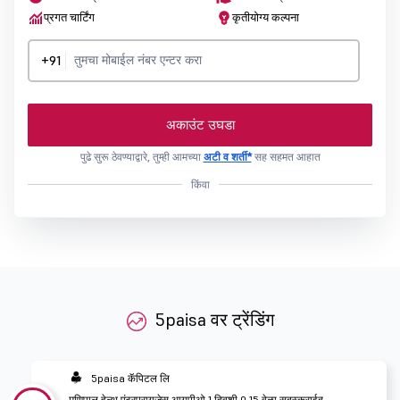
प्रगत चार्टिंग
कृतीयोग्य कल्पना
+91
अकाउंट उघडा
पुढे सुरू ठेवण्याद्वारे, तुम्ही आमच्या
अटी व शर्ती*
सह सहमत आहात
किंवा
5paisa वर ट्रेंडिंग
5paisa कॅपिटल लि
मणिपाल हेल्थ एंटरप्रायजेस आयपीओ 1 दिवशी 0.15 वेळा सबस्क्राईब