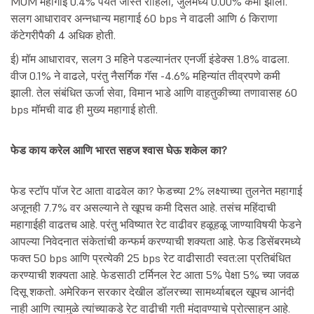
MOM महागाई 0.4% पर्यंत जास्त राहिली, जुलैमध्ये 0.00% कमी झाली.
सलग आधारावर अन्नधान्य महागाई 60 bps ने वाढली आणि 6 किराणा
कॅटेगरीपैकी 4 अधिक होती.
ई) मॉम आधारावर, सलग 3 महिने पडल्यानंतर एनर्जी इंडेक्स 1.8% वाढला.
वीज 0.1% ने वाढले, परंतु नैसर्गिक गॅस -4.6% महिन्यांत तीव्रपणे कमी
झाली. तेल संबंधित ऊर्जा सेवा, विमान भाडे आणि वाहतुकीच्या तणावासह 60
bps मॉमची वाढ ही मुख्य महागाई होती.
फेड काय करेल आणि भारत सहज श्वास घेऊ शकेल का?
फेड स्टॉप पॉज रेट आता वाढवेल का? फेडच्या 2% लक्ष्याच्या तुलनेत महागाई
अजूनही 7.7% वर असल्याने ते खूपच कमी दिसत आहे. तसंच महिंदाची
महागाईही वाढतच आहे. परंतु भविष्यात रेट वाढीवर हळूहळू जाण्याविषयी फेडने
आपल्या निवेदनात संकेतांची कन्फर्म करण्याची शक्यता आहे. फेड डिसेंबरमध्ये
फक्त 50 bps आणि प्रत्येकी 25 bps रेट वाढीसाठी स्वत:ला प्रतिबंधित
करण्याची शक्यता आहे. फेडसाठी टर्मिनल रेट आता 5% पेक्षा 5% च्या जवळ
दिसू शकतो. अमेरिकन सरकार देखील डॉलरच्या सामर्थ्याबद्दल खूपच आनंदी
नाही आणि त्यामुळे त्यांच्याकडे रेट वाढीची गती मंदावण्याचे प्रोत्साहन आहे.