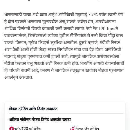
भारतासाठी याचा अर्थ काय आहे? अमेरिकेची महागाई 7.7% पर्यंत खाली येणे
हे दोन प्रकारे भारताला मूल्यवर्धक असू शकते. सर्वप्रथम, आरबीआयला
आर्थिक विसंगती विषयी काळजी कमी करावी लागते. रेपो रेट 190 bps ने
वाढवल्यानंतर, डिसेंबरमध्ये त्यांच्या पुढील मीटिंगमध्ये ते स्लो किंवा पॉझ करू
शकते. किमान, ग्रोथ लिव्हर्स सुरक्षित असतील. दुसरे म्हणजे, मंदीची रिस्क
अशा वेळी आली होती जेव्हा भारत निर्यातीवर मोठा वाव देत होता. अमेरिकेची
महागाई मोठ्या प्रमाणात कमी झाली आहे, त्यामुळे जागतिक अर्थव्यवस्थेला
मंदीचा फटका बसू शकतो अशी रिस्क कमी होते. भारतीय आयटी कंपन्यांसाठी
ही चांगली बातमी आहे, कारण ते जागतिक तंत्रज्ञान खर्चावर मोठ्या प्रमाणात
अवलंबून असतात.
मोफत ट्रेडिंग आणि डिमॅट अकाउंट
अविरत संधीसह मोफत डिमॅट अकाउंट उघडा.
फ्लॅट ₹20 ब्रोकरेज
नेक्स्ट-जेन ट्रेडिंग