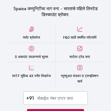
5paisa कम्युनिटीचा भाग बना -
भारताचे पहिले लिस्टेड
डिस्काउंट ब्रोकर.
फ्लॅट ब्रोकरेज
F&O साठी समर्पित प्लॅटफॉर्म
0 अकाउंट उघडण्याचे शुल्क
चार्टवर ट्रेड करा
MTF सुविधा 4X पर्यंत लिव्हरेज
म्युच्युअल फंडवर 0 ट्रान्झॅक्शन
खर्च
+91