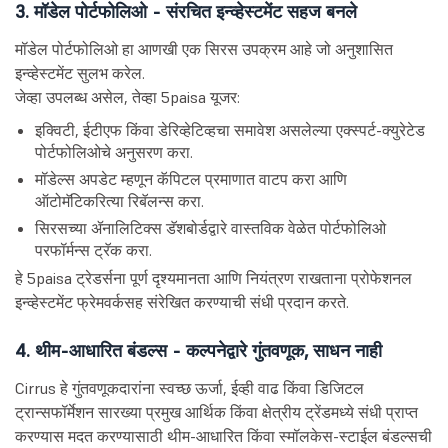
3. मॉडेल पोर्टफोलिओ - संरचित इन्व्हेस्टमेंट सहज बनले
मॉडेल पोर्टफोलिओ हा आणखी एक सिरस उपक्रम आहे जो अनुशासित
इन्व्हेस्टमेंट सुलभ करेल.
जेव्हा उपलब्ध असेल, तेव्हा 5paisa यूजर:
इक्विटी, ईटीएफ किंवा डेरिव्हेटिव्हचा समावेश असलेल्या एक्स्पर्ट-क्युरेटेड
पोर्टफोलिओचे अनुसरण करा.
मॉडेल्स अपडेट म्हणून कॅपिटल प्रमाणात वाटप करा आणि
ऑटोमॅटिकरित्या रिबॅलन्स करा.
सिरसच्या ॲनालिटिक्स डॅशबोर्डद्वारे वास्तविक वेळेत पोर्टफोलिओ
परफॉर्मन्स ट्रॅक करा.
हे 5paisa ट्रेडर्सना पूर्ण दृश्यमानता आणि नियंत्रण राखताना प्रोफेशनल
इन्व्हेस्टमेंट फ्रेमवर्कसह संरेखित करण्याची संधी प्रदान करते.
4. थीम-आधारित बंडल्स - कल्पनेद्वारे गुंतवणूक, साधन नाही
Cirrus हे गुंतवणूकदारांना स्वच्छ ऊर्जा, ईव्ही वाढ किंवा डिजिटल
ट्रान्सफॉर्मेशन सारख्या प्रमुख आर्थिक किंवा क्षेत्रीय ट्रेंडमध्ये संधी प्राप्त
करण्यास मदत करण्यासाठी थीम-आधारित किंवा स्मॉलकेस-स्टाईल बंडल्सची