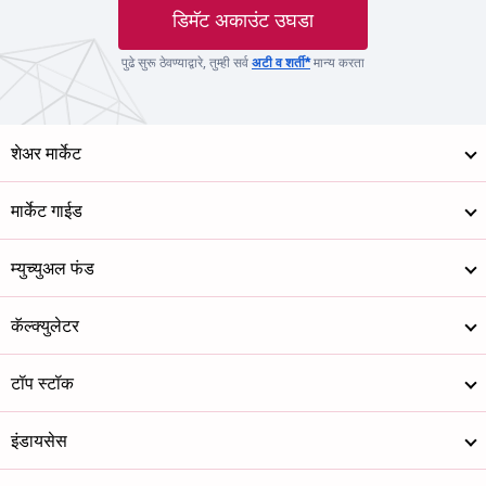
डिमॅट अकाउंट उघडा
पुढे सुरू ठेवण्याद्वारे, तुम्ही सर्व
अटी व शर्ती*
मान्य करता
शेअर मार्केट
मार्केट गाईड
म्युच्युअल फंड
कॅल्क्युलेटर
टॉप स्टॉक
इंडायसेस