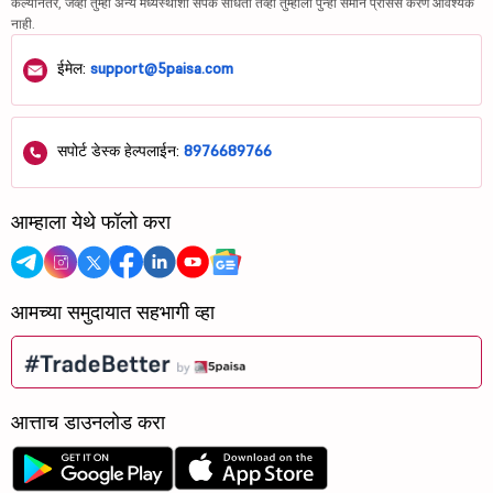
केल्यानंतर, जेव्हा तुम्ही अन्य मध्यस्थीशी संपर्क साधता तेव्हा तुम्हाला पुन्हा समान प्रोसेस करणे आवश्यक
नाही.
ईमेल:
support@5paisa.com
सपोर्ट डेस्क हेल्पलाईन:
8976689766
आम्हाला येथे फॉलो करा
आमच्या समुदायात सहभागी व्हा
आत्ताच डाउनलोड करा