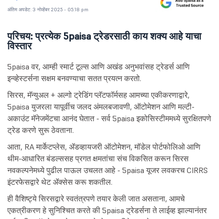
अंतिम अपडेट: 3 नोव्हेंबर 2025 - 05:18 pm
परिचय: प्रत्येक 5paisa ट्रेडरसाठी काय शक्य आहे याचा
विस्तार
5paisa वर, आम्ही स्मार्ट टूल्स आणि अखंड अनुभवांसह ट्रेडर्स आणि
इन्व्हेस्टर्सना सक्षम बनवण्याचा सतत प्रयत्न करतो.
सिरस, मॅन्युअल + अल्गो ट्रेडिंग प्लॅटफॉर्मसह आमच्या एकीकरणाद्वारे,
5paisa युजरला यापूर्वीच जलद अंमलबजावणी, ऑटोमेशन आणि मल्टी-
अकाउंट मॅनेजमेंटचा आनंद घेतात - सर्व 5paisa इकोसिस्टीममध्ये सुरक्षितपणे
ट्रेड करणे सुरू ठेवताना.
आता, RA मार्केटप्लेस, ॲडव्हायजरी ऑटोमेशन, मॉडेल पोर्टफोलिओ आणि
थीम-आधारित बंडल्ससह प्रगत क्षमतांचा संच विकसित करून सिरस
नवकल्पनेमध्ये पुढील पाऊल उचलत आहे - 5paisa यूजर लवकरच CIRRS
इंटरफेसद्वारे थेट ॲक्सेस करू शकतील.
ही वैशिष्ट्ये सिरसद्वारे स्वतंत्रपणे तयार केली जात असताना, आमचे
एकत्रीकरण हे सुनिश्चित करते की 5paisa ट्रेडर्सना ते लाईव्ह झाल्यानंतर