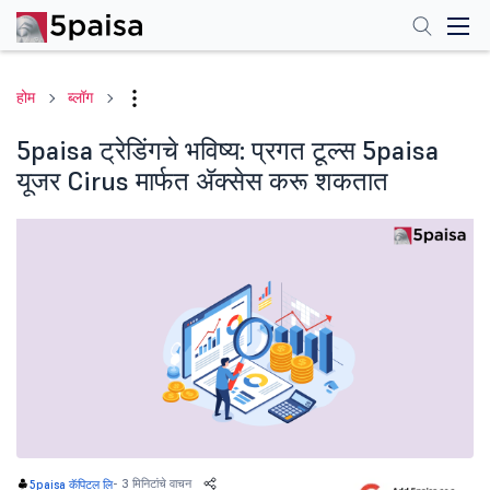
होम
ब्लॉग
5paisa ट्रेडिंगचे भविष्य: प्रगत टूल्स 5paisa
यूजर Cirus मार्फत ॲक्सेस करू शकतात
-
3 मिनिटांचे वाचन
5paisa कॅपिटल लि