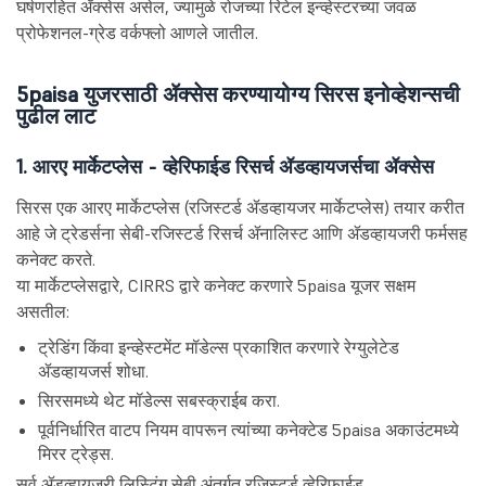
घर्षणरहित ॲक्सेस असेल, ज्यामुळे रोजच्या रिटेल इन्व्हेस्टरच्या जवळ
प्रोफेशनल-ग्रेड वर्कफ्लो आणले जातील.
5paisa युजरसाठी ॲक्सेस करण्यायोग्य सिरस इनोव्हेशन्सची
पुढील लाट
1. आरए मार्केटप्लेस - व्हेरिफाईड रिसर्च ॲडव्हायजर्सचा ॲक्सेस
सिरस एक आरए मार्केटप्लेस (रजिस्टर्ड ॲडव्हायजर मार्केटप्लेस) तयार करीत
आहे जे ट्रेडर्सना सेबी-रजिस्टर्ड रिसर्च ॲनालिस्ट आणि ॲडव्हायजरी फर्मसह
कनेक्ट करते.
या मार्केटप्लेसद्वारे, CIRRS द्वारे कनेक्ट करणारे 5paisa यूजर सक्षम
असतील:
ट्रेडिंग किंवा इन्व्हेस्टमेंट मॉडेल्स प्रकाशित करणारे रेग्युलेटेड
ॲडव्हायजर्स शोधा.
सिरसमध्ये थेट मॉडेल्स सबस्क्राईब करा.
पूर्वनिर्धारित वाटप नियम वापरून त्यांच्या कनेक्टेड 5paisa अकाउंटमध्ये
मिरर ट्रेड्स.
सर्व ॲडव्हायजरी लिस्टिंग सेबी अंतर्गत रजिस्टर्ड व्हेरिफाईड