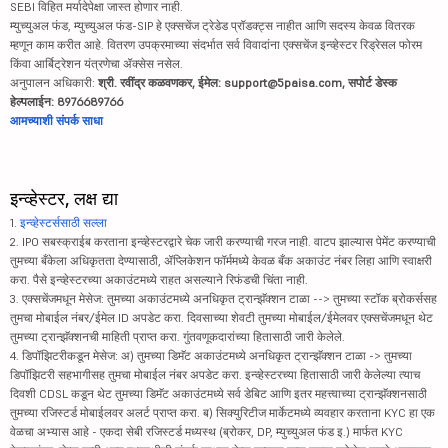
SEBI विहित मर्यादेपेक्षा जास्त होणार नाही.
म्युच्युअल फंड, म्युच्युअल फंड-SIP हे एक्सचेंज ट्रेडेड प्रॉडक्ट्स नाहीत आणि सदस्य केवळ वितरक
म्हणून काम करीत आहे. वितरण उपक्रमाच्या संदर्भात सर्व विवादांना एक्सचेंज इन्व्हेस्टर रिड्रेसल फोरम
किंवा आर्बिट्रेशन यंत्रणेचा ॲक्सेस नसेल.
अनुपालन अधिकारी:
श्री. रवींद्र कळवणकर, ईमेल: support@5paisa.com, सपोर्ट डेस्क
हेल्पलाईन: 8976689766
आमच्याशी संपर्क साधा
इन्व्हेस्टर, लक्ष द्या
1.
इन्व्हेस्टर्ससाठी सल्ला
2. IPO सबस्क्राईब करताना इन्व्हेस्टरद्वारे चेक जारी करण्याची गरज नाही. वाटप झाल्यास पेमेंट करण्याची
तुमच्या बँकेला अधिकृतता देण्यासाठी, ॲप्लिकेशन फॉर्ममध्ये केवळ बँक अकाउंट नंबर लिहा आणि स्वाक्षरी
करा. पैसे इन्व्हेस्टरच्या अकाउंटमध्ये राहत असल्याने रिफंडची चिंता नाही.
3. एक्सचेंजमधून मेसेज: तुमच्या अकाउंटमध्ये अनधिकृत ट्रान्झॅक्शन टाळा --> तुमच्या स्टॉक ब्रोकर्ससह
तुमचा मोबाईल नंबर/ईमेल ID अपडेट करा. दिवसाच्या शेवटी तुमच्या मोबाईल/ईमेलवर एक्सचेंजमधून थेट
तुमच्या ट्रान्झॅक्शनची माहिती प्राप्त करा. गुंतवणूकदारांच्या हितासाठी जारी केलेले.
4. डिपॉझिटरीकडून मेसेज: अ) तुमच्या डिमॅट अकाउंटमध्ये अनधिकृत ट्रान्झॅक्शन टाळा -> तुमच्या
डिपॉझिटरी सहभागीसह तुमचा मोबाईल नंबर अपडेट करा. इन्व्हेस्टरच्या हितासाठी जारी केलेल्या त्याच
दिवशी CDSL कडून थेट तुमच्या डिमॅट अकाउंटमध्ये सर्व डेबिट आणि इतर महत्त्वाच्या ट्रान्झॅक्शनसाठी
तुमच्या रजिस्टर्ड मोबाईलवर अलर्ट प्राप्त करा. ब) सिक्युरिटीज मार्केटमध्ये व्यवहार करताना KYC हा एक
वेळचा अभ्यास आहे - एकदा सेबी रजिस्टर्ड मध्यस्थ (ब्रोकर, DP, म्युच्युअल फंड इ.) मार्फत KYC