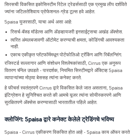
सिरसची विकसित इकोसिस्टीम रिटेल ट्रेडर्ससाठी एक प्रमुख लीप दर्शविते
ज्यांना जटिलतेशिवाय प्रोफेशनल-ग्रेड टूल्स हवे आहेत.
5paisa युजरसाठी, याचा अर्थ असा आहे:
रिसर्च-बॅक्ड मॉडेल्स आणि ॲडव्हायजरी इनसाईट्सचा अखंड ॲक्सेस.
त्वरित अंमलबजावणी ऑटोमेट करण्याची क्षमता, कोडिंगची आवश्यकता
नाही.
एकाच एकीकृत प्लॅटफॉर्ममधून पोर्टफोलिओ ट्रॅकिंग आणि रिबॅलन्सिंग.
रजिस्टर्ड सल्लागार आणि संशोधन विश्लेषकांसाठी, Cirrus एक अनुरूप
वितरण चॅनेल उघडते - पारदर्शक, नियमित सिस्टीमद्वारे ॲक्टिव्ह 5paisa
व्यापाऱ्यांच्या मोठ्या बेससह त्यांना कनेक्ट करते.
हे फीचर्स स्वतंत्रपणे Cirrus द्वारे विकसित केले जात असताना, 5paisa
इंटिग्रेशन हे सुनिश्चित करते की आमचे यूजर त्यांना सोयीस्करपणे आणि
सुरक्षितपणे ॲक्सेस करण्यासाठी भारतातील पहिले आहेत.
क्लोजिंग: 5paisa द्वारे कनेक्ट केलेले ट्रेडिंगचे भविष्य
5paisa - Cirrus एकीकरण विकसित होत आहे - 5paisa काय ऑफर करते