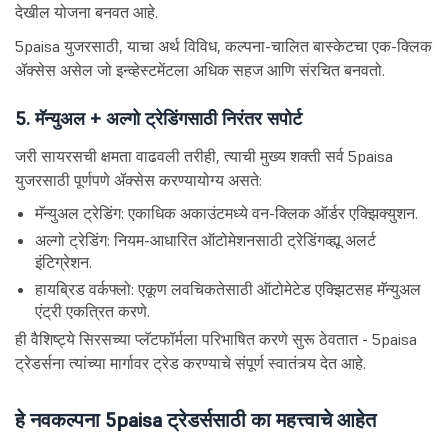
देखील योजना बनवत आहे.
5paisa युजरसाठी, याचा अर्थ विविध, कल्पना-चालित बास्केटचा एक-क्लिक
ॲक्सेस असेल जो इन्व्हेस्टमेंटला अधिक सहज आणि संरचित बनवतो.
5. मॅन्युअल + अल्गो ट्रेडिंगसाठी निरंतर सपोर्ट
जरी सायरसची क्षमता वाढवली तरीही, त्याची मुख्य शक्ती सर्व 5paisa
युजरसाठी पूर्णपणे ॲक्सेस करण्यायोग्य असते:
मॅन्युअल ट्रेडिंग: एकाधिक अकाउंटमध्ये वन-क्लिक ऑर्डर एक्झिक्युशन.
अल्गो ट्रेडिंग: नियम-आधारित ऑटोमेशनसाठी ट्रेडिंगव्ह्यू अलर्ट
इंटिग्रेशन.
हायब्रिड वर्कफ्लो: एकूण लवचिकतेसाठी ऑटोमेटेड एक्झिटसह मॅन्युअल
एंट्री एकत्रित करणे.
ही वैशिष्ट्ये सिरसच्या प्लॅटफॉर्मला परिभाषित करणे सुरू ठेवतात - 5paisa
ट्रेडर्सना त्यांच्या मार्गावर ट्रेड करण्याचे संपूर्ण स्वातंत्र्य देत आहे.
हे नवकल्पना 5paisa ट्रेडर्ससाठी का महत्त्वाचे आहेत