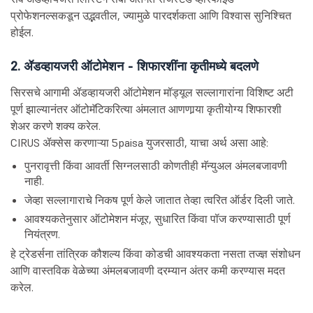
प्रोफेशनल्सकडून उद्भवतील, ज्यामुळे पारदर्शकता आणि विश्वास सुनिश्चित
होईल.
2. ॲडव्हायजरी ऑटोमेशन - शिफारशींना कृतीमध्ये बदलणे
सिरसचे आगामी ॲडव्हायजरी ऑटोमेशन मॉड्यूल सल्लागारांना विशिष्ट अटी
पूर्ण झाल्यानंतर ऑटोमॅटिकरित्या अंमलात आणणार्‍या कृतीयोग्य शिफारशी
शेअर करणे शक्य करेल.
CIRUS ॲक्सेस करणाऱ्या 5paisa युजरसाठी, याचा अर्थ असा आहे:
पुनरावृत्ती किंवा आवर्ती सिग्नलसाठी कोणतीही मॅन्युअल अंमलबजावणी
नाही.
जेव्हा सल्लागाराचे निकष पूर्ण केले जातात तेव्हा त्वरित ऑर्डर दिली जाते.
आवश्यकतेनुसार ऑटोमेशन मंजूर, सुधारित किंवा पॉज करण्यासाठी पूर्ण
नियंत्रण.
हे ट्रेडर्सना तांत्रिक कौशल्य किंवा कोडची आवश्यकता नसता तज्ज्ञ संशोधन
आणि वास्तविक वेळेच्या अंमलबजावणी दरम्यान अंतर कमी करण्यास मदत
करेल.