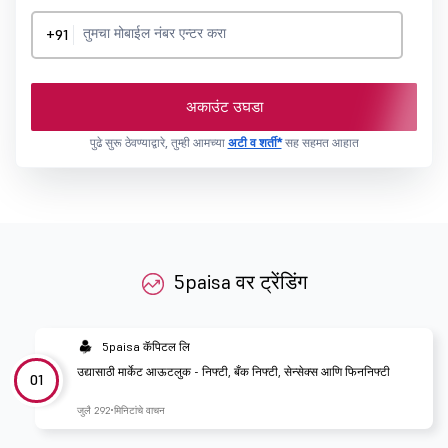
+91
अकाउंट उघडा
पुढे सुरू ठेवण्याद्वारे, तुम्ही आमच्या
अटी व शर्ती*
सह सहमत आहात
5paisa वर ट्रेंडिंग
5paisa कॅपिटल लि
उद्यासाठी मार्केट आऊटलुक - निफ्टी, बँक निफ्टी, सेन्सेक्स आणि फिननिफ्टी
01
जुलै 29
2 मिनिटांचे वाचन