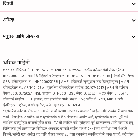
विषयी
अधिक
फ्यूचर्स आणि ऑप्शन्स
अधिक माहिती
5paisa कॅपिटल लि. CIN: L67190MH2007PLC289249 | स्टॉक ब्रोकर सेबी रजिस्ट्रेशन:
INZ000010231 | सेबी डिपॉझिटरी रजिस्ट्रेशन: IN DP CDSL: IN-DP-192-2016 | रिसर्च ॲनालिस्ट
SEBI रजिस्ट्रेशन. नं.: INH000025188 | AMFI-रजिस्टर्ड म्युच्युअल फंड डिस्ट्रीब्यूटर | AMFI
रजिस्ट्रेशन नं.: ARN-104096 | प्रारंभिक रजिस्ट्रेशन तारीख: 30/07/2015 | ARN ची वर्तमान
वैधता : 30/07/2027 | NSE सदस्य ID: 14300 | BSE मेंबर ID: 6363 | MCX मेंबर ID: 55945 |
रजिस्टर्ड ॲड्रेस - IIFL हाऊस, सन इन्फोटेक पार्क, रोड नं. 16V, प्लॉट नं. B-23, MIDC, ठाणे
इंडस्ट्रियल एरिया, वागळे इस्टेट, ठाणे, महाराष्ट्र - 400604
*ब्रोकरेज फ्लॅट फी/अंमलात आणलेल्या ऑर्डरच्या आधारावर आकारले जाईल आणि टक्केवारी आधारावर
नाही. सिक्युरिटीज मार्केटमधील इन्व्हेस्टमेंट मार्केट रिस्कच्या अधीन आहे, इन्व्हेस्टमेंट करण्यापूर्वी सर्व
संबंधित डॉक्युमेंट्स काळजीपूर्वक वाचा. IPV शी संबंधित सर्व प्रक्रिया पूर्ण झाल्यानंतर आणि क्लायंट ड्यू
डिलिजन्स पूर्ण झाल्यानंतर डिजिटल अकाउंट उघडले जाईल. जर ₹10/- किंवा त्यापेक्षा कमी शेअरचे
विक्री/खरेदी मूल्य असेल तर प्रति शेअर कमाल 25 पैसा ब्रोकरेज संकलित केले जाऊ शकते. ब्रोकरेज