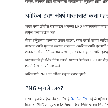
यामुळे, सरकार आता पीएनजीला भारतासाठी सुरक्षित आणि अधिक स
अमेरिका-इराण संघर्ष भारतासाठी कसा महत्
भारत मध्य पूर्वेतील देशांकडून आपल्या LPG आवश्यकतेचा मोठा
हॉर्मुज जलवाहतूक आहे.
जेव्हा हॉर्मुझच्या जाळ्यात तणाव वाढतो, तेव्हा ऊर्जा बाजार त्वर
वाढतात आणि पुरवठा समस्या वाढतात. अमेरिका आणि इराणशी सं
अनेक कार्गो मार्गांनी व्यत्यय आणला, तर मालवाहतूक आणि इन्श्य
भारतासाठी ही गंभीर चिंता बनली. आयात केलेल्या LPG वर मोठ्
शकते हे सरकारने जाणवले.
याठिकाणी PNG ला अधिक महत्त्व प्राप्त झाले.
PNG म्हणजे काय?
PNG म्हणजे पाईप्ड नॅचरल गॅस. हे
नैसर्गिक गॅस
आहे जे भूमिगत प
विपरीत, PNG ला प्रत्यक्ष डिलिव्हरी किंवा सिलिंडरच्या नियम