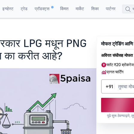
इन्व्हेस्ट
ट्रेड
प्रॉडक्ट्स
किंमत
मार्केट
शिका
पार्टनर
सरकार LPG मधून PNG
मोफत ट्रेडिंग आणि
त्न का करीत आहे?
अविरत संधीसह मोफत 
फ्लॅट ₹20 ब्रोकरेज
प्रगत चार्टिंग
+91
पुढे सुरू ठेवण्याद्वारे,