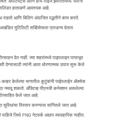
 अपार्टमेंट्स आणि हाय-राईज इमारतींमध्ये. घरांना
 सिलिंडर हाताळणे आवश्यक आहे.
 राहतो आणि बिलिंग अंदाजित पद्धतीने काम करते.
डित युटिलिटी सर्व्हिसेसला प्राधान्य देतात.
्साहन देत नाही. ज्या शहरांमध्ये पाइपलाइन पायाभूत
ी देण्यासाठी त्यांनी आता धोरणात्मक उपाय सुरू केले
व्हर केलेल्या भागातील कुटुंबांनी पाईपलाईन ॲक्सेस
ा गमावू शकतो. ॲक्टिव्ह पीएनजी कनेक्शन असलेल्या
रोत्साहित केले जात आहे.
त सुविधांचा विस्तार करण्यास सांगितले जात आहे.
िली पाहिजे जिथे PNG नेटवर्क अद्याप व्यावहारिक नाहीत.