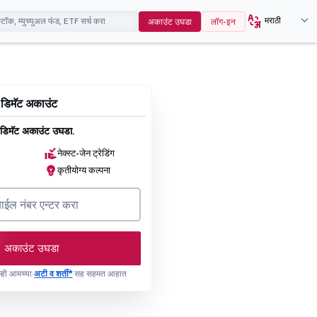
मराठी
अकाउंट उघडा
लॉग-इन
 डिमॅट अकाउंट
डिमॅट अकाउंट उघडा.
नेक्स्ट-जेन ट्रेडिंग
कृतीयोग्य कल्पना
अकाउंट उघडा
 तुम्ही आमच्या
अटी व शर्ती*
सह सहमत आहात