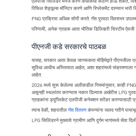
एलपीजी सिलिंडर मॅनेज करणे कधीकधी कठीण होऊ शकते, विशेषत:
रिफिल शेड्यूल्स मॉनिटर करणे आणि रिप्लेसमेंट दरम्यान भारी
PNG प्रक्रिया अधिक सोपी करते. गॅस पुरवठा दिवसभर उपलब्ध
परिणामी, अनेक ग्राहक आता भौतिक डिलिव्हरी सिस्टीम ऐवजी अखं
पीएनजी कडे सरकारचे पाठबळ
यासह, सरकार आता केवळ जागरूकता मोहिमेद्वारे पीएनजीला प्रोत
सुविधा आधीच अस्तित्वात आहेत, अशा शहरांमध्ये संक्रमणाला गत
आहेत.
2026 मध्ये सुरू केलेल्या अलीकडील नियमांनुसार, काही PNG-क
असूनही स्थलांतर करण्यास नकार दिल्यास अखेरीस LPG पुरवठ
ग्राहकांना ड्युप्लिकेट एलपीजी कनेक्शन सरेंडर करण्यासाठी प्
त्याच वेळी, शहरातील
गॅस वितरण
कंपन्यांना जलद गतीने पायाभू
LPG सिलिंडरने मुख्यत्वे ग्रामीण आणि दुर्गम भागांमध्ये सेवा द