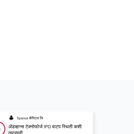
5paisa कॅपिटल लि
ॲडव्हान्स टेक्नोफोर्ज IPO वाटप स्थिती कशी
3
तपासावी