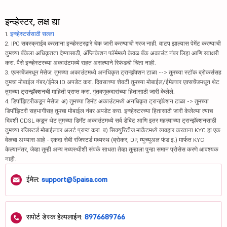
इन्व्हेस्टर, लक्ष द्या
1.
इन्व्हेस्टर्ससाठी सल्ला
2. IPO सबस्क्राईब करताना इन्व्हेस्टरद्वारे चेक जारी करण्याची गरज नाही. वाटप झाल्यास पेमेंट करण्याची
तुमच्या बँकेला अधिकृतता देण्यासाठी, ॲप्लिकेशन फॉर्ममध्ये केवळ बँक अकाउंट नंबर लिहा आणि स्वाक्षरी
करा. पैसे इन्व्हेस्टरच्या अकाउंटमध्ये राहत असल्याने रिफंडची चिंता नाही.
3. एक्सचेंजमधून मेसेज: तुमच्या अकाउंटमध्ये अनधिकृत ट्रान्झॅक्शन टाळा --> तुमच्या स्टॉक ब्रोकर्ससह
तुमचा मोबाईल नंबर/ईमेल ID अपडेट करा. दिवसाच्या शेवटी तुमच्या मोबाईल/ईमेलवर एक्सचेंजमधून थेट
तुमच्या ट्रान्झॅक्शनची माहिती प्राप्त करा. गुंतवणूकदारांच्या हितासाठी जारी केलेले.
4. डिपॉझिटरीकडून मेसेज: अ) तुमच्या डिमॅट अकाउंटमध्ये अनधिकृत ट्रान्झॅक्शन टाळा -> तुमच्या
डिपॉझिटरी सहभागीसह तुमचा मोबाईल नंबर अपडेट करा. इन्व्हेस्टरच्या हितासाठी जारी केलेल्या त्याच
दिवशी CDSL कडून थेट तुमच्या डिमॅट अकाउंटमध्ये सर्व डेबिट आणि इतर महत्त्वाच्या ट्रान्झॅक्शनसाठी
तुमच्या रजिस्टर्ड मोबाईलवर अलर्ट प्राप्त करा. ब) सिक्युरिटीज मार्केटमध्ये व्यवहार करताना KYC हा एक
वेळचा अभ्यास आहे - एकदा सेबी रजिस्टर्ड मध्यस्थ (ब्रोकर, DP, म्युच्युअल फंड इ.) मार्फत KYC
केल्यानंतर, जेव्हा तुम्ही अन्य मध्यस्थीशी संपर्क साधता तेव्हा तुम्हाला पुन्हा समान प्रोसेस करणे आवश्यक
नाही.
ईमेल:
support@5paisa.com
सपोर्ट डेस्क हेल्पलाईन:
8976689766