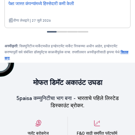
पेक्षा जास्त कंपन्यांमध्ये हिस्सेदारी कमी केली
वीणा लेथद्वारे | 27 जुलै 2026
अस्वीकृती:
सिक्युरिटीज मार्केटमधील इन्व्हेस्टमेंट मार्केट रिस्कच्या अधीन आहेत, इन्व्हेस्टमेंट
करण्यापूर्वी सर्व संबंधित डॉक्युमेंट्स काळजीपूर्वक वाचा. तपशीलवार अस्वीकृतीसाठी कृपया येथे
क्लिक
करा
.
मोफत डिमॅट अकाउंट उघडा
5paisa कम्युनिटीचा भाग बना -
भारताचे पहिले लिस्टेड
डिस्काउंट ब्रोकर.
फ्लॅट ब्रोकरेज
F&O साठी समर्पित प्लॅटफॉर्म