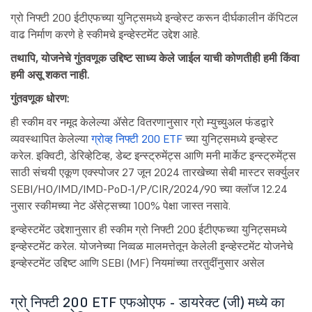
ग्रो निफ्टी 200 ईटीएफच्या युनिट्समध्ये इन्व्हेस्ट करून दीर्घकालीन कॅपिटल
वाढ निर्माण करणे हे स्कीमचे इन्व्हेस्टमेंट उद्देश आहे.
तथापि, योजनेचे गुंतवणूक उद्दिष्ट साध्य केले जाईल याची कोणतीही हमी किंवा
हमी असू शकत नाही.
गुंतवणूक धोरण:
ही स्कीम वर नमूद केलेल्या ॲसेट वितरणानुसार ग्रो म्युच्युअल फंडद्वारे
व्यवस्थापित केलेल्या
ग्रोव्ह निफ्टी 200 ETF
च्या युनिट्समध्ये इन्व्हेस्ट
करेल. इक्विटी, डेरिव्हेटिव्ह, डेब्ट इन्स्ट्रुमेंट्स आणि मनी मार्केट इन्स्ट्रुमेंट्स
साठी संचयी एकूण एक्स्पोजर 27 जून 2024 तारखेच्या सेबी मास्टर सर्क्युलर
SEBI/HO/IMD/IMD-PoD-1/P/CIR/2024/90 च्या क्लॉज 12.24
नुसार स्कीमच्या नेट ॲसेट्सच्या 100% पेक्षा जास्त नसावे.
इन्व्हेस्टमेंट उद्देशानुसार ही स्कीम ग्रो निफ्टी 200 ईटीएफच्या युनिट्समध्ये
इन्व्हेस्टमेंट करेल. योजनेच्या निव्वळ मालमत्तेतून केलेली इन्व्हेस्टमेंट योजनेचे
इन्व्हेस्टमेंट उद्दिष्ट आणि SEBI (MF) नियमांच्या तरतुदींनुसार असेल
ग्रो निफ्टी 200 ETF एफओएफ - डायरेक्ट (जी) मध्ये का