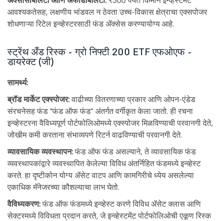
आवश्यकतेसह, लक्षणीय भांडवल न ठेवता उच्च-विकास क्षेत्राचा एक्सपोजर
शोधणाऱ्या रिटेल इन्व्हेस्टरसाठी फंड ॲक्सेस करण्यायोग्य आहे.
स्ट्रेंथ अँड रिस्क - ग्रो निफ्टी 200 ETF एफओएफ -
डायरेक्ट (जी)
सामर्थ्य:
ब्रॉड मार्केट एक्स्पोजर:
वाढीच्या वितरणाच्या प्रकार आणि ओपन-एंडेड
संरचनेसह फंड "फंड ऑफ फंड" अंतर्गत वर्गीकृत केला जातो. ही रचना
इन्व्हेस्टरना वैविध्यपूर्ण पोर्टफोलिओमध्ये एक्स्पोजर मिळविण्याची परवानगी देते,
जोखीम कमी करताना संभाव्यपणे रिटर्न वाढविण्याची परवानगी देते.
व्यावसायिक व्यवस्थापन:
फंड ऑफ फंड असल्याने, ते व्यावसायिक फंड
व्यवस्थापकांद्वारे व्यवस्थापित केलेल्या विविध अंतर्निहित फंडमध्ये इन्व्हेस्ट
करते. हा दृष्टीकोन योग्य ॲसेट वाटप आणि कामगिरीचे ध्येय असलेल्या
एकाधिक मॅनेजरच्या कौशल्याचा लाभ घेतो.
वैविध्यकरण:
फंड ऑफ फंडमध्ये इन्व्हेस्ट करणे विविध ॲसेट क्लास आणि
सेक्टरमध्ये विविधता प्रदान करते, जे इन्व्हेस्टमेंट पोर्टफोलिओची एकूण रिस्क