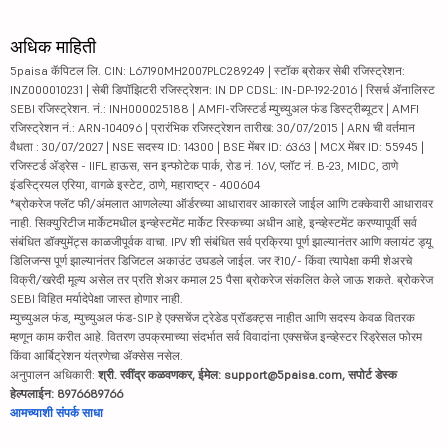
अधिक माहिती
5paisa कॅपिटल लि. CIN: L67190MH2007PLC289249 | स्टॉक ब्रोकर सेबी रजिस्ट्रेशन:
INZ000010231 | सेबी डिपॉझिटरी रजिस्ट्रेशन: IN DP CDSL: IN-DP-192-2016 | रिसर्च ॲनालिस्ट
SEBI रजिस्ट्रेशन. नं.: INH000025188 | AMFI-रजिस्टर्ड म्युच्युअल फंड डिस्ट्रीब्यूटर | AMFI
रजिस्ट्रेशन नं.: ARN-104096 | प्रारंभिक रजिस्ट्रेशन तारीख: 30/07/2015 | ARN ची वर्तमान
वैधता : 30/07/2027 | NSE सदस्य ID: 14300 | BSE मेंबर ID: 6363 | MCX मेंबर ID: 55945 |
रजिस्टर्ड ॲड्रेस - IIFL हाऊस, सन इन्फोटेक पार्क, रोड नं. 16V, प्लॉट नं. B-23, MIDC, ठाणे
इंडस्ट्रियल एरिया, वागळे इस्टेट, ठाणे, महाराष्ट्र - 400604
*ब्रोकरेज फ्लॅट फी/अंमलात आणलेल्या ऑर्डरच्या आधारावर आकारले जाईल आणि टक्केवारी आधारावर
नाही. सिक्युरिटीज मार्केटमधील इन्व्हेस्टमेंट मार्केट रिस्कच्या अधीन आहे, इन्व्हेस्टमेंट करण्यापूर्वी सर्व
संबंधित डॉक्युमेंट्स काळजीपूर्वक वाचा. IPV शी संबंधित सर्व प्रक्रिया पूर्ण झाल्यानंतर आणि क्लायंट ड्यू
डिलिजन्स पूर्ण झाल्यानंतर डिजिटल अकाउंट उघडले जाईल. जर ₹10/- किंवा त्यापेक्षा कमी शेअरचे
विक्री/खरेदी मूल्य असेल तर प्रति शेअर कमाल 25 पैसा ब्रोकरेज संकलित केले जाऊ शकते. ब्रोकरेज
SEBI विहित मर्यादेपेक्षा जास्त होणार नाही.
म्युच्युअल फंड, म्युच्युअल फंड-SIP हे एक्सचेंज ट्रेडेड प्रॉडक्ट्स नाहीत आणि सदस्य केवळ वितरक
म्हणून काम करीत आहे. वितरण उपक्रमाच्या संदर्भात सर्व विवादांना एक्सचेंज इन्व्हेस्टर रिड्रेसल फोरम
किंवा आर्बिट्रेशन यंत्रणेचा ॲक्सेस नसेल.
अनुपालन अधिकारी:
श्री. रवींद्र कळवणकर, ईमेल: support@5paisa.com, सपोर्ट डेस्क
हेल्पलाईन: 8976689766
आमच्याशी संपर्क साधा