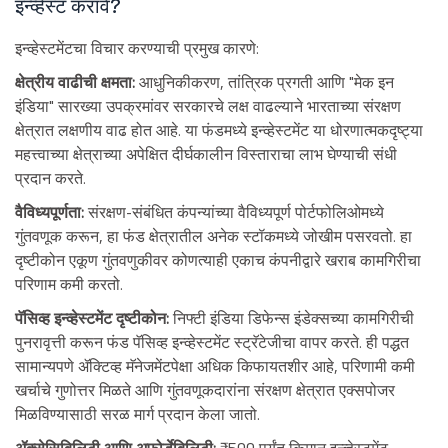
इन्व्हेस्ट करावे?
इन्व्हेस्टमेंटचा विचार करण्याची प्रमुख कारणे:
क्षेत्रीय वाढीची क्षमता:
आधुनिकीकरण, तांत्रिक प्रगती आणि "मेक इन
इंडिया" सारख्या उपक्रमांवर सरकारचे लक्ष वाढल्याने भारताच्या संरक्षण
क्षेत्रात लक्षणीय वाढ होत आहे. या फंडमध्ये इन्व्हेस्टमेंट या धोरणात्मकदृष्ट्या
महत्त्वाच्या क्षेत्राच्या अपेक्षित दीर्घकालीन विस्ताराचा लाभ घेण्याची संधी
प्रदान करते.
वैविध्यपूर्णता:
संरक्षण-संबंधित कंपन्यांच्या वैविध्यपूर्ण पोर्टफोलिओमध्ये
गुंतवणूक करून, हा फंड क्षेत्रातील अनेक स्टॉकमध्ये जोखीम पसरवतो. हा
दृष्टीकोन एकूण गुंतवणुकीवर कोणत्याही एकाच कंपनीद्वारे खराब कामगिरीचा
परिणाम कमी करतो.
पॅसिव्ह इन्व्हेस्टमेंट दृष्टीकोन:
निफ्टी इंडिया डिफेन्स इंडेक्सच्या कामगिरीची
पुनरावृत्ती करून फंड पॅसिव्ह इन्व्हेस्टमेंट स्ट्रॅटेजीचा वापर करते. ही पद्धत
सामान्यपणे ॲक्टिव्ह मॅनेजमेंटपेक्षा अधिक किफायतशीर आहे, परिणामी कमी
खर्चाचे गुणोत्तर मिळते आणि गुंतवणूकदारांना संरक्षण क्षेत्रात एक्सपोजर
मिळविण्यासाठी सरळ मार्ग प्रदान केला जातो.
ॲक्सेसिबिलिटी आणि अफोर्डेबिलिटी:
₹500 पर्यंत किमान इन्व्हेस्टमेंट