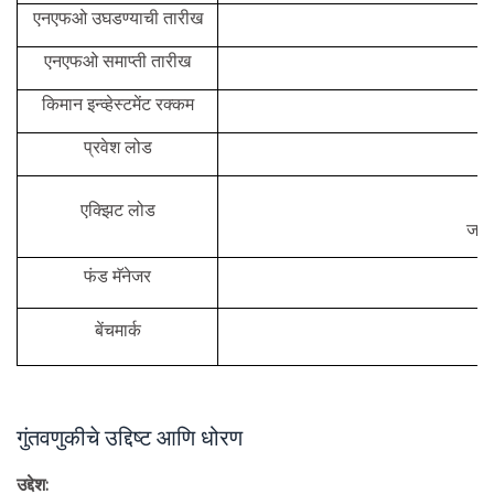
एनएफओ उघडण्याची तारीख
एनएफओ समाप्ती तारीख
किमान इन्व्हेस्टमेंट रक्कम
प्रवेश लोड
जर
एक्झिट लोड
जर व
फंड मॅनेजर
बेंचमार्क
गुंतवणुकीचे उद्दिष्ट आणि धोरण
उद्देश: