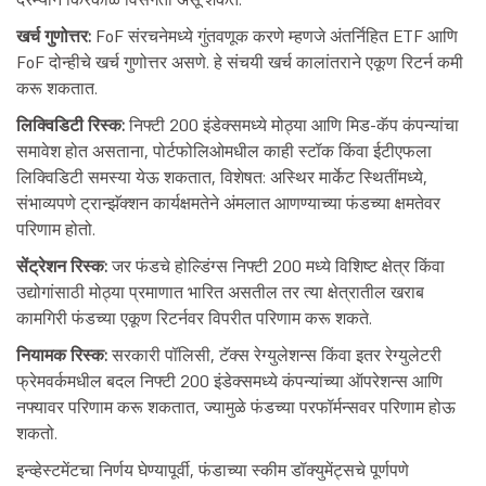
खर्च गुणोत्तर:
FoF संरचनेमध्ये गुंतवणूक करणे म्हणजे अंतर्निहित ETF आणि
FoF दोन्हीचे खर्च गुणोत्तर असणे. हे संचयी खर्च कालांतराने एकूण रिटर्न कमी
करू शकतात.
लिक्विडिटी रिस्क:
निफ्टी 200 इंडेक्समध्ये मोठ्या आणि मिड-कॅप कंपन्यांचा
समावेश होत असताना, पोर्टफोलिओमधील काही स्टॉक किंवा ईटीएफला
लिक्विडिटी समस्या येऊ शकतात, विशेषत: अस्थिर मार्केट स्थितींमध्ये,
संभाव्यपणे ट्रान्झॅक्शन कार्यक्षमतेने अंमलात आणण्याच्या फंडच्या क्षमतेवर
परिणाम होतो.
सेंट्रेशन रिस्क:
जर फंडचे होल्डिंग्स निफ्टी 200 मध्ये विशिष्ट क्षेत्र किंवा
उद्योगांसाठी मोठ्या प्रमाणात भारित असतील तर त्या क्षेत्रातील खराब
कामगिरी फंडच्या एकूण रिटर्नवर विपरीत परिणाम करू शकते.
नियामक रिस्क:
सरकारी पॉलिसी, टॅक्स रेग्युलेशन्स किंवा इतर रेग्युलेटरी
फ्रेमवर्कमधील बदल निफ्टी 200 इंडेक्समध्ये कंपन्यांच्या ऑपरेशन्स आणि
नफ्यावर परिणाम करू शकतात, ज्यामुळे फंडच्या परफॉर्मन्सवर परिणाम होऊ
शकतो.
इन्व्हेस्टमेंटचा निर्णय घेण्यापूर्वी, फंडाच्या स्कीम डॉक्युमेंट्सचे पूर्णपणे