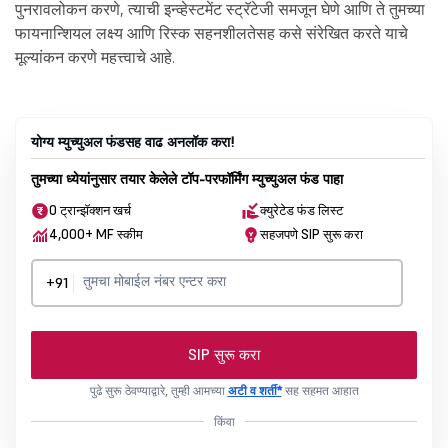
पुनरावलोकन करणे, त्याची इन्व्हेस्टमेंट स्ट्रॅटेजी समजून घेणे आणि ते तुमच्या
फायनान्शियल लक्ष्य आणि रिस्क सहनशीलतेसह कसे संरेखित करते याचे
मूल्यांकन करणे महत्त्वाचे आहे.
योग्य म्युच्युअल फंडसह वाढ अनलॉक करा!
तुमच्या ध्येयांनुसार तयार केलेले टॉप-परफॉर्मिंग म्युच्युअल फंड पाहा
0 ट्रान्झॅक्शन खर्च
क्युरेटेड फंड लिस्ट
4,000+ MF स्कीम
सहजपणे SIP सुरू करा
+91
SIP सुरू करा
पुढे सुरू ठेवण्याद्वारे, तुम्ही आमच्या
अटी व शर्ती*
सह सहमत आहात
किंवा