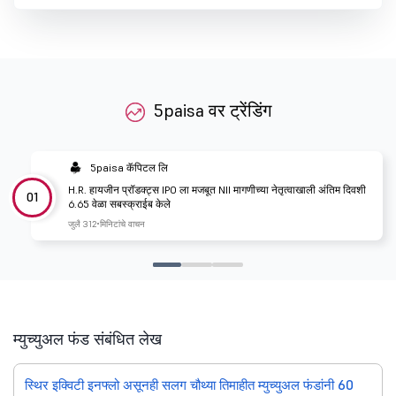
5paisa वर ट्रेंडिंग
5paisa कॅपिटल लि
H.R. हायजीन प्रॉडक्ट्स IPO ला मजबूत NII मागणीच्या नेतृत्वाखाली अंतिम दिवशी
01
6.65 वेळा सबस्क्राईब केले
जुलै 31
2 मिनिटांचे वाचन
म्युच्युअल फंड संबंधित लेख
स्थिर इक्विटी इनफ्लो असूनही सलग चौथ्या तिमाहीत म्युच्युअल फंडांनी 60