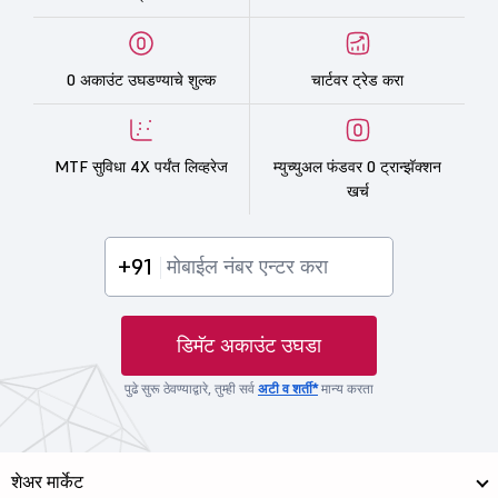
0 अकाउंट उघडण्याचे शुल्क
चार्टवर ट्रेड करा
MTF सुविधा 4X पर्यंत लिव्हरेज
म्युच्युअल फंडवर 0 ट्रान्झॅक्शन
खर्च
+91
डिमॅट अकाउंट उघडा
पुढे सुरू ठेवण्याद्वारे, तुम्ही सर्व
अटी व शर्ती*
मान्य करता
शेअर मार्केट