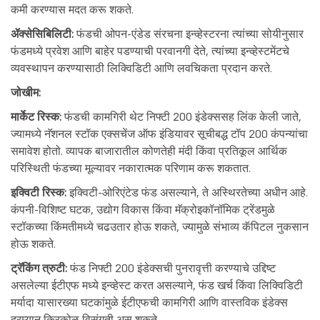
कमी करण्यास मदत करू शकते.
ॲक्सेसिबिलिटी:
फंडची ओपन-एंडेड संरचना इन्व्हेस्टरना त्यांच्या सोयीनुसार
फंडमध्ये प्रवेश आणि बाहेर पडण्याची परवानगी देते, त्यांच्या इन्व्हेस्टमेंटचे
व्यवस्थापन करण्यासाठी लिक्विडिटी आणि लवचिकता प्रदान करते.
जोखीम:
मार्केट रिस्क:
फंडची कामगिरी थेट निफ्टी 200 इंडेक्ससह लिंक केली जाते,
ज्यामध्ये नॅशनल स्टॉक एक्सचेंज ऑफ इंडियावर सूचीबद्ध टॉप 200 कंपन्यांचा
समावेश होतो. व्यापक बाजारातील कोणतेही मंदी किंवा प्रतिकूल आर्थिक
परिस्थिती फंडच्या मूल्यावर नकारात्मक परिणाम करू शकतात.
इक्विटी रिस्क:
इक्विटी-ओरिएंटेड फंड असल्याने, ते अस्थिरतेच्या अधीन आहे.
कंपनी-विशिष्ट घटक, उद्योग विकास किंवा मॅक्रोइकॉनॉमिक ट्रेंडमुळे
स्टॉकच्या किंमतीमध्ये चढउतार होऊ शकते, ज्यामुळे संभाव्य कॅपिटल नुकसान
होऊ शकते.
ट्रॅकिंग त्रुटी:
फंड निफ्टी 200 इंडेक्सची पुनरावृत्ती करण्याचे उद्दिष्ट
असलेल्या ईटीएफ मध्ये इन्व्हेस्ट करत असल्याने, फंड खर्च किंवा लिक्विडिटी
मर्यादा यासारख्या घटकांमुळे ईटीएफची कामगिरी आणि वास्तविक इंडेक्स
दरम्यान किरकोळ विसंगती असू शकते.