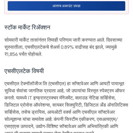
आत्ताच अकाउंट उघडा
स्टॉक मार्केट रिॲक्शन
सोमवारी मार्केट तासांनंतर तिमाही परिणाम जारी करण्यात आले. दिवसाच्या
सुरुवातीला, एचसीएलटेकचे शेअर्स 0.89% वाढीसह बंद झाले, ज्यामुळे
₹1,856 पर्यंत पोहोचले.
एचसीएलटेक विषयी
एचसीएल टेक्नॉलॉजीज लि (एचसीएल) हा सॉफ्टवेअर आणि आयटी पायाभूत
सुविधा सेवांचा जागतिक प्रदाता आहे, जो उपायांचा विस्तृत स्पेक्ट्रम ऑफर
करतो. यामध्ये IT इन्फ्रास्ट्रक्चर मॅनेजमेंट, क्लाउड नेटिव्ह सर्व्हिसेस,
डिजिटल प्रोसेस ऑपरेशन्स, सायबर सिक्युरिटी, डिजिटल अँड ॲनालिटिक्स
सर्व्हिसेस, तसेच ड्रायिस, आयओटी वर्क्स आणि एचसीएल सॉफ्टवेअर
सोल्यूशन्स यांचा समावेश आहे. कंपनी सिस्टीम एकीकरण, एसआयएएम/
एसएएएस उत्पादने, उद्योग-विशिष्ट सॉफ्टवेअर आणि अभियांत्रिकी आणि