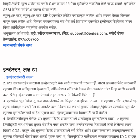
विक्री/खरेदी मूल्य असेल तर प्रति शेअर कमाल 25 पैसा ब्रोकरेज संकलित केले जाऊ शकते. ब्रोकरेज
SEBI विहित मर्यादेपेक्षा जास्त होणार नाही.
म्युच्युअल फंड, म्युच्युअल फंड-SIP हे एक्सचेंज ट्रेडेड प्रॉडक्ट्स नाहीत आणि सदस्य केवळ वितरक
म्हणून काम करीत आहे. वितरण उपक्रमाच्या संदर्भात सर्व विवादांना एक्सचेंज इन्व्हेस्टर रिड्रेसल फोरम
किंवा आर्बिट्रेशन यंत्रणेचा ॲक्सेस नसेल.
अनुपालन अधिकारी:
श्री. रवींद्र कळवणकर, ईमेल: support@5paisa.com, सपोर्ट डेस्क
हेल्पलाईन: 8976689766
आमच्याशी संपर्क साधा
इन्व्हेस्टर, लक्ष द्या
1.
इन्व्हेस्टर्ससाठी सल्ला
2. IPO सबस्क्राईब करताना इन्व्हेस्टरद्वारे चेक जारी करण्याची गरज नाही. वाटप झाल्यास पेमेंट करण्याची
तुमच्या बँकेला अधिकृतता देण्यासाठी, ॲप्लिकेशन फॉर्ममध्ये केवळ बँक अकाउंट नंबर लिहा आणि स्वाक्षरी
करा. पैसे इन्व्हेस्टरच्या अकाउंटमध्ये राहत असल्याने रिफंडची चिंता नाही.
3. एक्सचेंजमधून मेसेज: तुमच्या अकाउंटमध्ये अनधिकृत ट्रान्झॅक्शन टाळा --> तुमच्या स्टॉक ब्रोकर्ससह
तुमचा मोबाईल नंबर/ईमेल ID अपडेट करा. दिवसाच्या शेवटी तुमच्या मोबाईल/ईमेलवर एक्सचेंजमधून थेट
तुमच्या ट्रान्झॅक्शनची माहिती प्राप्त करा. गुंतवणूकदारांच्या हितासाठी जारी केलेले.
4. डिपॉझिटरीकडून मेसेज: अ) तुमच्या डिमॅट अकाउंटमध्ये अनधिकृत ट्रान्झॅक्शन टाळा -> तुमच्या
डिपॉझिटरी सहभागीसह तुमचा मोबाईल नंबर अपडेट करा. इन्व्हेस्टरच्या हितासाठी जारी केलेल्या त्याच
दिवशी CDSL कडून थेट तुमच्या डिमॅट अकाउंटमध्ये सर्व डेबिट आणि इतर महत्त्वाच्या ट्रान्झॅक्शनसाठी
तुमच्या रजिस्टर्ड मोबाईलवर अलर्ट प्राप्त करा. ब) सिक्युरिटीज मार्केटमध्ये व्यवहार करताना KYC हा एक