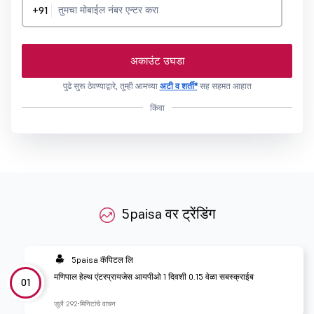
+91
अकाउंट उघडा
पुढे सुरू ठेवण्याद्वारे, तुम्ही आमच्या
अटी व शर्ती*
सह सहमत आहात
किंवा
5paisa वर ट्रेंडिंग
5paisa कॅपिटल लि
मणिपाल हेल्थ एंटरप्रायजेस आयपीओ 1 दिवशी 0.15 वेळा सबस्क्राईब
01
जुलै 29
2 मिनिटांचे वाचन