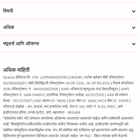
विषयी
अधिक
फ्यूचर्स आणि ऑप्शन्स
अधिक माहिती
5paisa कॅपिटल लि. CIN: L67190MH2007PLC289249 | स्टॉक ब्रोकर सेबी रजिस्ट्रेशन:
INZ000010231 | सेबी डिपॉझिटरी रजिस्ट्रेशन: IN DP CDSL: IN-DP-192-2016 | रिसर्च ॲनालिस्ट
SEBI रजिस्ट्रेशन. नं.: INH000025188 | AMFI-रजिस्टर्ड म्युच्युअल फंड डिस्ट्रीब्यूटर | AMFI
रजिस्ट्रेशन नं.: ARN-104096 | प्रारंभिक रजिस्ट्रेशन तारीख: 30/07/2015 | ARN ची वर्तमान
वैधता : 30/07/2027 | NSE सदस्य ID: 14300 | BSE मेंबर ID: 6363 | MCX मेंबर ID: 55945 |
रजिस्टर्ड ॲड्रेस - IIFL हाऊस, सन इन्फोटेक पार्क, रोड नं. 16V, प्लॉट नं. B-23, MIDC, ठाणे
इंडस्ट्रियल एरिया, वागळे इस्टेट, ठाणे, महाराष्ट्र - 400604
*ब्रोकरेज फ्लॅट फी/अंमलात आणलेल्या ऑर्डरच्या आधारावर आकारले जाईल आणि टक्केवारी आधारावर
नाही. सिक्युरिटीज मार्केटमधील इन्व्हेस्टमेंट मार्केट रिस्कच्या अधीन आहे, इन्व्हेस्टमेंट करण्यापूर्वी सर्व
संबंधित डॉक्युमेंट्स काळजीपूर्वक वाचा. IPV शी संबंधित सर्व प्रक्रिया पूर्ण झाल्यानंतर आणि क्लायंट ड्यू
डिलिजन्स पूर्ण झाल्यानंतर डिजिटल अकाउंट उघडले जाईल. जर ₹10/- किंवा त्यापेक्षा कमी शेअरचे