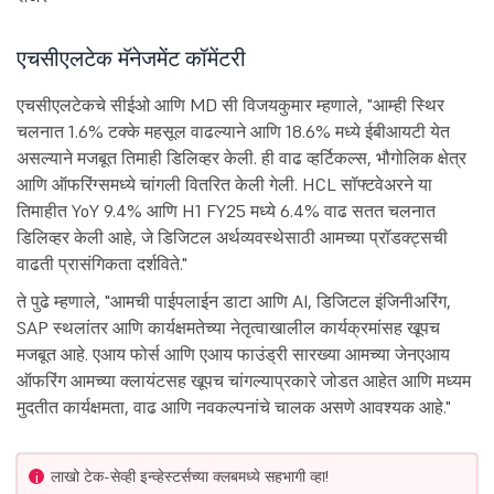
एचसीएलटेक मॅनेजमेंट कॉमेंटरी
एचसीएलटेकचे सीईओ आणि MD सी विजयकुमार म्हणाले, "आम्ही स्थिर
चलनात 1.6% टक्के महसूल वाढल्याने आणि 18.6% मध्ये ईबीआयटी येत
असल्याने मजबूत तिमाही डिलिव्हर केली. ही वाढ व्हर्टिकल्स, भौगोलिक क्षेत्र
आणि ऑफरिंग्समध्ये चांगली वितरित केली गेली. HCL सॉफ्टवेअरने या
तिमाहीत YoY 9.4% आणि H1 FY25 मध्ये 6.4% वाढ सतत चलनात
डिलिव्हर केली आहे, जे डिजिटल अर्थव्यवस्थेसाठी आमच्या प्रॉडक्ट्सची
वाढती प्रासंगिकता दर्शविते."
ते पुढे म्हणाले, "आमची पाईपलाईन डाटा आणि AI, डिजिटल इंजिनीअरिंग,
SAP स्थलांतर आणि कार्यक्षमतेच्या नेतृत्वाखालील कार्यक्रमांसह खूपच
मजबूत आहे. एआय फोर्स आणि एआय फाउंड्री सारख्या आमच्या जेनएआय
ऑफरिंग आमच्या क्लायंटसह खूपच चांगल्याप्रकारे जोडत आहेत आणि मध्यम
मुदतीत कार्यक्षमता, वाढ आणि नवकल्पनांचे चालक असणे आवश्यक आहे."
लाखो टेक-सेव्ही इन्व्हेस्टर्सच्या क्लबमध्ये सहभागी व्हा!
i