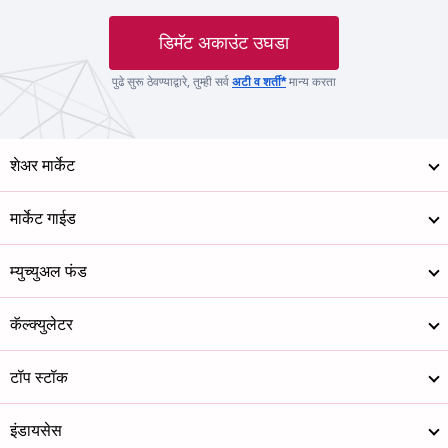
डिमॅट अकाउंट उघडा
पुढे सुरू ठेवण्याद्वारे, तुम्ही सर्व
अटी व शर्ती*
मान्य करता
शेअर मार्केट
मार्केट गाईड
म्युच्युअल फंड
कॅल्क्युलेटर
टॉप स्टॉक
इंडायसेस