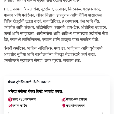
आर&डी सहाय्य यामध्ये प्रगत सेवा देखील प्रदान करते.
HCL फायनान्शियल सेवा, दूरसंचार, उत्पादन, किरकोळ, ग्राहक वस्तू,
माध्यम आणि मनोरंजन, जीवन विज्ञान, इन्श्युरन्स आणि बँकिंग यासारख्या
विविध क्षेत्रांची पूर्तता करते. याव्यतिरिक्त, हे खाणकाम, तेल आणि गॅस,
एरोस्पेस आणि संरक्षण, ऑटोमोटिव्ह, रसायने, हाय-टेक, औद्योगिक उत्पादन,
ऊर्जा आणि उपयुक्तता, आरोग्यसेवा आणि आतिथ्य यासारख्या उद्योगांना सेवा
देते, ज्यामध्ये लॉजिस्टिक्स, प्रवास आणि वाहतूक यांचा समावेश होतो.
कंपनी अमेरिका, आशिया-पॅसिफिक, मध्य पूर्व, आफ्रिका आणि युरोपमध्ये
ऑफशोर सुविधा आणि कार्यालयांच्या विस्तृत नेटवर्कद्वारे कार्य करते.
एचसीएलचे मुख्यालय नोएडा, उत्तर प्रदेश, भारतात आहे.
मोफत ट्रेडिंग आणि डिमॅट अकाउंट
अविरत संधीसह मोफत डिमॅट अकाउंट उघडा.
फ्लॅट ₹20 ब्रोकरेज
नेक्स्ट-जेन ट्रेडिंग
प्रगत चार्टिंग
कृतीयोग्य कल्पना