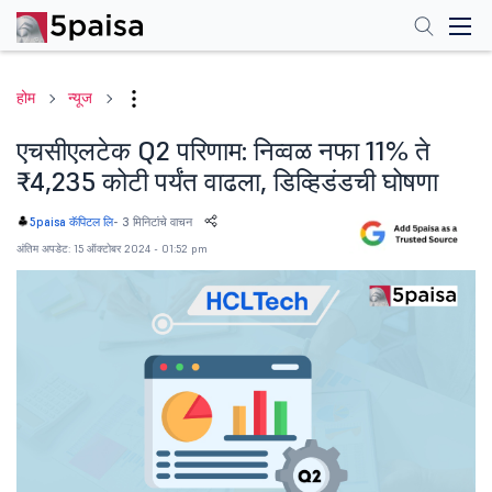
होम
न्यूज
एचसीएलटेक Q2 परिणाम: निव्वळ नफा 11% ते
₹4,235 कोटी पर्यंत वाढला, डिव्हिडंडची घोषणा
-
3 मिनिटांचे वाचन
5paisa कॅपिटल लि
अंतिम अपडेट: 15 ऑक्टोबर 2024 - 01:52 pm