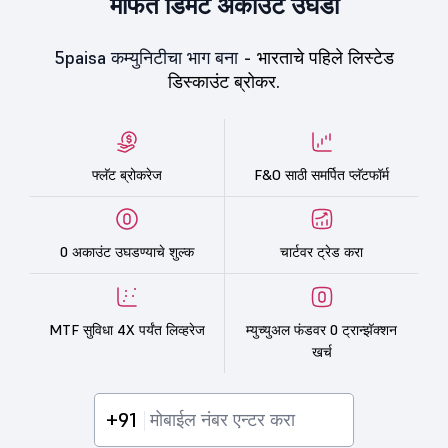
मोफत डिमॅट अकाउंट उघडा
5paisa कम्युनिटीचा भाग बना -
भारताचे पहिले लिस्टेड
डिस्काउंट ब्रोकर.
फ्लॅट ब्रोकरेज
F&O साठी समर्पित प्लॅटफॉर्म
0 अकाउंट उघडण्याचे शुल्क
चार्टवर ट्रेड करा
MTF सुविधा 4X पर्यंत लिव्हरेज
म्युच्युअल फंडवर 0 ट्रान्झॅक्शन
खर्च
+91