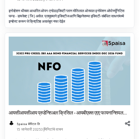
इनोव्हेशन थीमवर आधारित ओपन-एन्डेड इक्विटी प्लान मोतिलाल ओस्वाल इनोवेशन ओपोर्च्युनिटिस
फन्ड - डायरेक्ट ( जि ) असेल. प्रामुख्याने इक्विटीज आणि बिझनेसच्या इक्विटी-संबंधित साधनांमध्ये
इन्व्हेस्ट करून जे क्रिएटिव्ह अवलंबून नफा देईल
आयसीआयसीआय प्रुडेन्शिअल क्रिसिल - आयबीएक्स एएए फायनान्शियल
सर्व्हिसेस इंडेक्स फंड - डायरेक्ट ( जि): एनएफओ तपशील
5paisa कॅपिटल लि
15 जानेवारी 2025
3 मिनिटांचे वाचन