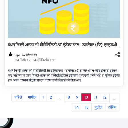
बंधन निफ्टी अल्फा लो वोलेटिलिटी 30 इंडेक्स फंड - डायरेक्ट ( जि): एनएफओ
तपशील
5paisa कॅपिटल लि
24 डिसेंबर 2024
3 मिनिटांचे वाचन
बंधन निफ्टी अल्फा लो वोलेटिलिटी 30 इंडेक्स फंड - डायरेक्ट (G) हा एक ओपन-एंडेड इक्विटी इंडेक्स
फंड आहे ज्याचा उद्देश निफ्टी अल्फा लो वोलेटिलिटी 30 इंडेक्सची पुनरावृत्ती करणे आहे. हा युनिक इंडेक्स
हाय अल्फ दरम्यान संतुलन प्रदान करण्यासाठी डिझाईन केलेला आहे
पहिले
मागील
1
2
8
9
10
11
12
...
...
14
15
पुढील
अंतिम