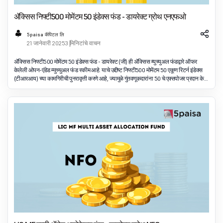
ॲक्सिस निफ्टी500 मोमेंटम 50 इंडेक्स फंड - डायरेक्ट ग्रोथ एनएफओ
5paisa कॅपिटल लि
21 जानेवारी 2025
3 मिनिटांचे वाचन
ॲक्सिस निफ्टी500 मोमेंटम 50 इंडेक्स फंड - डायरेक्ट (जी) ही ॲक्सिस म्युच्युअल फंडद्वारे ऑफर
केलेली ओपन-एंडेड म्युच्युअल फंड स्कीम आहे. याचे उद्दीष्ट निफ्टी500 मोमेंटम 50 एकूण रिटर्न इंडेक्स
(टीआरआय) च्या कामगिरीची पुनरावृत्ती करणे आहे, ज्यामुळे गुंतवणूकदारांना 50 चे एक्सपोजर प्रदान केले
जाते