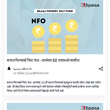
बजाज फिनसर्व्ह गिल्ट फंड - डायरेक्ट (G): एनएफओ तपशील
5paisa कॅपिटल लि
30 डिसेंबर 2024
4 मिनिटांचे वाचन
बजाज फिनसर्व्ह गिल्ट फंड- डायरेक्ट (G) ही बजाज फिनसर्व्ह म्युच्युअल फंडची ओपन-एंडेड डेब्ट स्कीम
आहे, जी केंद्र किंवा राज्य सरकारद्वारे जारी केलेल्या सॉव्हरेन सिक्युरिटीजमध्ये इन्व्हेस्ट करून क्रेडिट
रिस्क-फ्री रिटर्न निर्माण करण्यासाठी डिझाईन केली गेली आहे