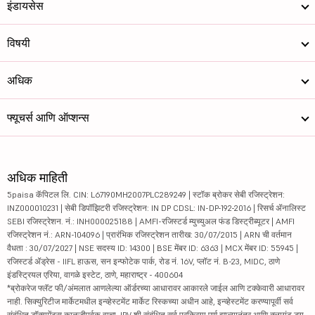
इंडायसेस
विषयी
अधिक
फ्यूचर्स आणि ऑप्शन्स
अधिक माहिती
5paisa कॅपिटल लि. CIN: L67190MH2007PLC289249 | स्टॉक ब्रोकर सेबी रजिस्ट्रेशन:
INZ000010231 | सेबी डिपॉझिटरी रजिस्ट्रेशन: IN DP CDSL: IN-DP-192-2016 | रिसर्च ॲनालिस्ट
SEBI रजिस्ट्रेशन. नं.: INH000025188 | AMFI-रजिस्टर्ड म्युच्युअल फंड डिस्ट्रीब्यूटर | AMFI
रजिस्ट्रेशन नं.: ARN-104096 | प्रारंभिक रजिस्ट्रेशन तारीख: 30/07/2015 | ARN ची वर्तमान
वैधता : 30/07/2027 | NSE सदस्य ID: 14300 | BSE मेंबर ID: 6363 | MCX मेंबर ID: 55945 |
रजिस्टर्ड ॲड्रेस - IIFL हाऊस, सन इन्फोटेक पार्क, रोड नं. 16V, प्लॉट नं. B-23, MIDC, ठाणे
इंडस्ट्रियल एरिया, वागळे इस्टेट, ठाणे, महाराष्ट्र - 400604
*ब्रोकरेज फ्लॅट फी/अंमलात आणलेल्या ऑर्डरच्या आधारावर आकारले जाईल आणि टक्केवारी आधारावर
नाही. सिक्युरिटीज मार्केटमधील इन्व्हेस्टमेंट मार्केट रिस्कच्या अधीन आहे, इन्व्हेस्टमेंट करण्यापूर्वी सर्व
संबंधित डॉक्युमेंट्स काळजीपूर्वक वाचा. IPV शी संबंधित सर्व प्रक्रिया पूर्ण झाल्यानंतर आणि क्लायंट ड्यू