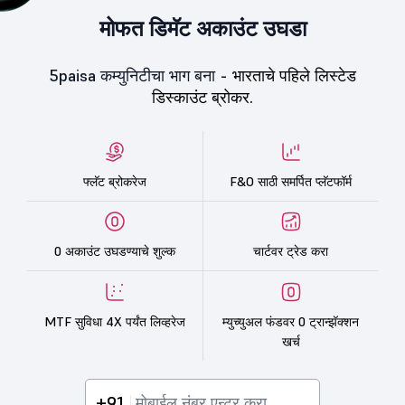
मोफत डिमॅट अकाउंट उघडा
5paisa कम्युनिटीचा भाग बना -
भारताचे पहिले लिस्टेड
डिस्काउंट ब्रोकर.
फ्लॅट ब्रोकरेज
F&O साठी समर्पित प्लॅटफॉर्म
0 अकाउंट उघडण्याचे शुल्क
चार्टवर ट्रेड करा
MTF सुविधा 4X पर्यंत लिव्हरेज
म्युच्युअल फंडवर 0 ट्रान्झॅक्शन
खर्च
+91