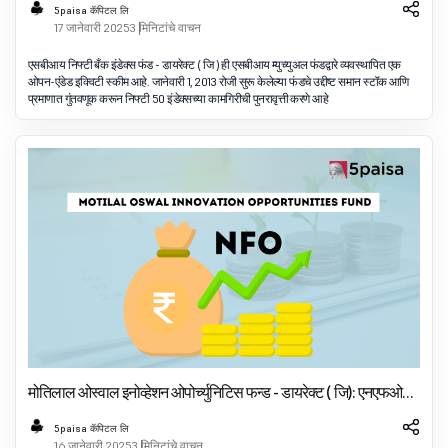
5paisa कॅपिटल लि
17 जानेवारी 2025
3 मिनिटांचे वाचन
एसबीआय निफ्टी बँक इंडेक्स फंड - डायरेक्ट ( जि ) ही एसबीआय म्युच्युअल फंडद्वारे व्यवस्थापित एक
ओपन-एंडेड इक्विटी स्कीम आहे. जानेवारी 1, 2013 रोजी सुरू केलेल्या फंडचे उद्दीष्ट समान स्टॉक आणि
प्रमाणात गुंतवणूक करून निफ्टी 50 इंडेक्सच्या कामगिरीची पुनरावृत्ती करणे आहे
मोतिलाल ओस्वाल इनोव्हेशन ओपोर्च्युनिटिस फन्ड - डायरेक्ट ( जि): एनएफओ
तपशील
5paisa कॅपिटल लि
16 जानेवारी 2025
3 मिनिटांचे वाचन