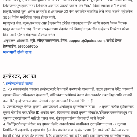
डिलिजन्स पूर्ण झाल्यानंतर डिजिटल अकाउंट उघडले जाईल. जर ₹10/- किंवा त्यापेक्षा कमी शेअरचे
विक्री/खरेदी मूल्य असेल तर प्रति शेअर कमाल 25 पैसा ब्रोकरेज संकलित केले जाऊ शकते. ब्रोकरेज
SEBI विहित मर्यादेपेक्षा जास्त होणार नाही.
म्युच्युअल फंड, म्युच्युअल फंड-SIP हे एक्सचेंज ट्रेडेड प्रॉडक्ट्स नाहीत आणि सदस्य केवळ वितरक
म्हणून काम करीत आहे. वितरण उपक्रमाच्या संदर्भात सर्व विवादांना एक्सचेंज इन्व्हेस्टर रिड्रेसल फोरम
किंवा आर्बिट्रेशन यंत्रणेचा ॲक्सेस नसेल.
अनुपालन अधिकारी:
श्री. रवींद्र कळवणकर, ईमेल: support@5paisa.com, सपोर्ट डेस्क
हेल्पलाईन: 8976689766
आमच्याशी संपर्क साधा
इन्व्हेस्टर, लक्ष द्या
1.
इन्व्हेस्टर्ससाठी सल्ला
2. IPO सबस्क्राईब करताना इन्व्हेस्टरद्वारे चेक जारी करण्याची गरज नाही. वाटप झाल्यास पेमेंट करण्याची
तुमच्या बँकेला अधिकृतता देण्यासाठी, ॲप्लिकेशन फॉर्ममध्ये केवळ बँक अकाउंट नंबर लिहा आणि स्वाक्षरी
करा. पैसे इन्व्हेस्टरच्या अकाउंटमध्ये राहत असल्याने रिफंडची चिंता नाही.
3. एक्सचेंजमधून मेसेज: तुमच्या अकाउंटमध्ये अनधिकृत ट्रान्झॅक्शन टाळा --> तुमच्या स्टॉक ब्रोकर्ससह
तुमचा मोबाईल नंबर/ईमेल ID अपडेट करा. दिवसाच्या शेवटी तुमच्या मोबाईल/ईमेलवर एक्सचेंजमधून थेट
तुमच्या ट्रान्झॅक्शनची माहिती प्राप्त करा. गुंतवणूकदारांच्या हितासाठी जारी केलेले.
4. डिपॉझिटरीकडून मेसेज: अ) तुमच्या डिमॅट अकाउंटमध्ये अनधिकृत ट्रान्झॅक्शन टाळा -> तुमच्या
डिपॉझिटरी सहभागीसह तुमचा मोबाईल नंबर अपडेट करा. इन्व्हेस्टरच्या हितासाठी जारी केलेल्या त्याच
दिवशी CDSL कडून थेट तुमच्या डिमॅट अकाउंटमध्ये सर्व डेबिट आणि इतर महत्त्वाच्या ट्रान्झॅक्शनसाठी