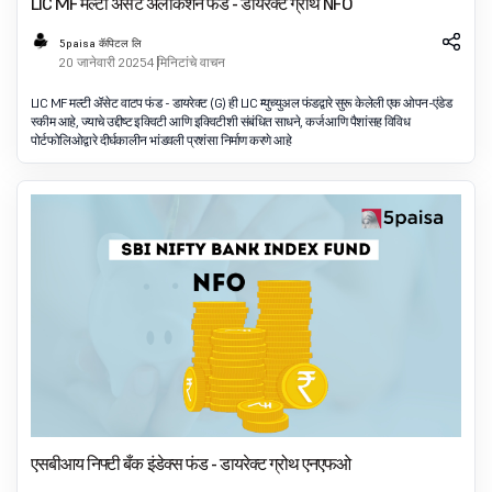
LIC MF मल्टी ॲसेट अलोकेशन फंड - डायरेक्ट ग्रोथ NFO
5paisa कॅपिटल लि
20 जानेवारी 2025
4 मिनिटांचे वाचन
LIC MF मल्टी ॲसेट वाटप फंड - डायरेक्ट (G) ही LIC म्युच्युअल फंडद्वारे सुरू केलेली एक ओपन-एंडेड
स्कीम आहे, ज्याचे उद्दीष्ट इक्विटी आणि इक्विटीशी संबंधित साधने, कर्ज आणि पैशांसह विविध
पोर्टफोलिओद्वारे दीर्घकालीन भांडवली प्रशंसा निर्माण करणे आहे
एसबीआय निफ्टी बँक इंडेक्स फंड - डायरेक्ट ग्रोथ एनएफओ