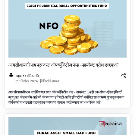
आयसीआयसीआय प्रु रुरल ऑपर्च्युनिटीज फंड - डायरेक्ट ग्रोथ एनएफओ
5paisa कॅपिटल लि
27 डिसेंबर 2024
3 मिनिटांचे वाचन
आयसीआयसीआय प्रुडेन्शियल रुरल ऑपर्च्युनिटीज फंड - डायरेक्ट (G) ही एक ओपन-एंडेड इक्विटी
म्युच्युअल फंड स्कीम आहे जी कंपन्यांच्या इक्विटी आणि इक्विटीशी संबंधित साधनांमध्ये गुंतवणूक करून
दीर्घकालीन भांडवली वाढ प्रदान करण्याचा प्रयत्न करते ज्याचा लाभ अपेक्षित आहे