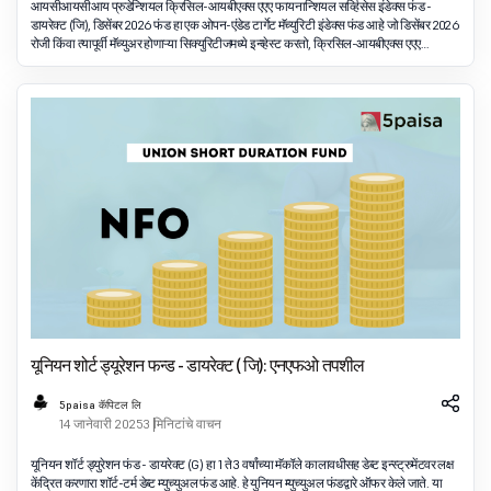
आयसीआयसीआय प्रुडेन्शियल क्रिसिल-आयबीएक्स एएए फायनान्शियल सर्व्हिसेस इंडेक्स फंड -
डायरेक्ट (जि), डिसेंबर 2026 फंड हा एक ओपन-एंडेड टार्गेट मॅच्युरिटी इंडेक्स फंड आहे जो डिसेंबर 2026
रोजी किंवा त्यापूर्वी मॅच्युअर होणाऱ्या सिक्युरिटीजमध्ये इन्व्हेस्ट करतो, क्रिसिल-आयबीएक्स एएए
फायनान्शियल सर्व्हिसेस ट्रॅक करतो
यूनियन शोर्ट ड्यूरेशन फन्ड - डायरेक्ट ( जि): एनएफओ तपशील
5paisa कॅपिटल लि
14 जानेवारी 2025
3 मिनिटांचे वाचन
यूनियन शॉर्ट ड्युरेशन फंड - डायरेक्ट (G) हा 1 ते 3 वर्षांच्या मॅकॉले कालावधीसह डेब्ट इन्स्ट्रुमेंटवर लक्ष
केंद्रित करणारा शॉर्ट-टर्म डेब्ट म्युच्युअल फंड आहे. हे युनियन म्युच्युअल फंडद्वारे ऑफर केले जाते. या