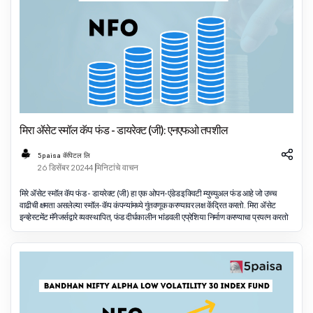
मिरा ॲसेट स्मॉल कॅप फंड - डायरेक्ट (जी): एनएफओ तपशील
5paisa कॅपिटल लि
26 डिसेंबर 2024
4 मिनिटांचे वाचन
मिरे ॲसेट स्मॉल कॅप फंड - डायरेक्ट (जी) हा एक ओपन-एंडेड इक्विटी म्युच्युअल फंड आहे जो उच्च
वाढीची क्षमता असलेल्या स्मॉल-कॅप कंपन्यांमध्ये गुंतवणूक करण्यावर लक्ष केंद्रित करतो. मिरा ॲसेट
इन्व्हेस्टमेंट मॅनेजर्सद्वारे व्यवस्थापित, फंड दीर्घकालीन भांडवली एप्रेशिया निर्माण करण्याचा प्रयत्न करतो