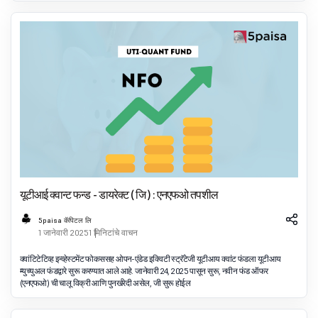
यूटीआई क्वान्ट फन्ड - डायरेक्ट ( जि ) : एनएफओ तपशील
5paisa कॅपिटल लि
1 जानेवारी 2025
1 मिनिटांचे वाचन
क्वांटिटेटिव्ह इन्व्हेस्टमेंट फोकससह ओपन-एंडेड इक्विटी स्ट्रॅटेजी यूटीआय क्वांट फंडला यूटीआय
म्युच्युअल फंडद्वारे सुरू करण्यात आले आहे. जानेवारी 24, 2025 पासून सुरू, नवीन फंड ऑफर
(एनएफओ) ची चालू विक्री आणि पुनर्खरेदी असेल, जी सुरू होईल