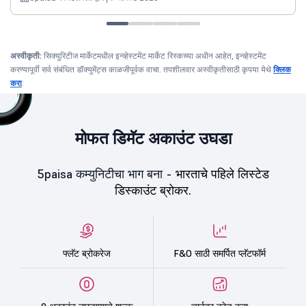
अस्वीकृती:
सिक्युरिटीज मार्केटमधील इन्व्हेस्टमेंट मार्केट रिस्कच्या अधीन आहेत, इन्व्हेस्टमेंट
करण्यापूर्वी सर्व संबंधित डॉक्युमेंट्स काळजीपूर्वक वाचा. तपशीलवार अस्वीकृतीसाठी कृपया येथे
क्लिक
करा
.
मोफत डिमॅट अकाउंट उघडा
5paisa कम्युनिटीचा भाग बना -
भारताचे पहिले लिस्टेड
डिस्काउंट ब्रोकर.
फ्लॅट ब्रोकरेज
F&O साठी समर्पित प्लॅटफॉर्म