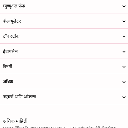
म्युच्युअल फंड
कॅल्क्युलेटर
टॉप स्टॉक
इंडायसेस
विषयी
अधिक
फ्यूचर्स आणि ऑप्शन्स
अधिक माहिती
5paisa कॅपिटल लि. CIN: L67190MH2007PLC289249 | स्टॉक ब्रोकर सेबी रजिस्ट्रेशन: