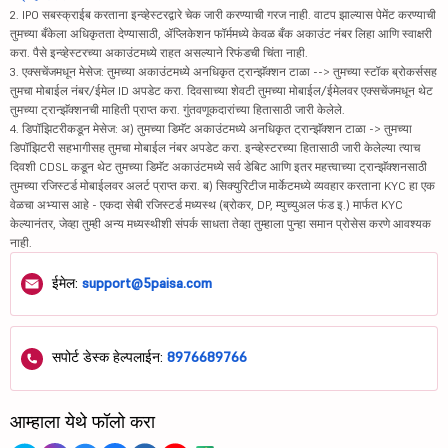
2. IPO सबस्क्राईब करताना इन्व्हेस्टरद्वारे चेक जारी करण्याची गरज नाही. वाटप झाल्यास पेमेंट करण्याची
तुमच्या बँकेला अधिकृतता देण्यासाठी, ॲप्लिकेशन फॉर्ममध्ये केवळ बँक अकाउंट नंबर लिहा आणि स्वाक्षरी
करा. पैसे इन्व्हेस्टरच्या अकाउंटमध्ये राहत असल्याने रिफंडची चिंता नाही.
3. एक्सचेंजमधून मेसेज: तुमच्या अकाउंटमध्ये अनधिकृत ट्रान्झॅक्शन टाळा --> तुमच्या स्टॉक ब्रोकर्ससह
तुमचा मोबाईल नंबर/ईमेल ID अपडेट करा. दिवसाच्या शेवटी तुमच्या मोबाईल/ईमेलवर एक्सचेंजमधून थेट
तुमच्या ट्रान्झॅक्शनची माहिती प्राप्त करा. गुंतवणूकदारांच्या हितासाठी जारी केलेले.
4. डिपॉझिटरीकडून मेसेज: अ) तुमच्या डिमॅट अकाउंटमध्ये अनधिकृत ट्रान्झॅक्शन टाळा -> तुमच्या
डिपॉझिटरी सहभागीसह तुमचा मोबाईल नंबर अपडेट करा. इन्व्हेस्टरच्या हितासाठी जारी केलेल्या त्याच
दिवशी CDSL कडून थेट तुमच्या डिमॅट अकाउंटमध्ये सर्व डेबिट आणि इतर महत्त्वाच्या ट्रान्झॅक्शनसाठी
तुमच्या रजिस्टर्ड मोबाईलवर अलर्ट प्राप्त करा. ब) सिक्युरिटीज मार्केटमध्ये व्यवहार करताना KYC हा एक
वेळचा अभ्यास आहे - एकदा सेबी रजिस्टर्ड मध्यस्थ (ब्रोकर, DP, म्युच्युअल फंड इ.) मार्फत KYC
केल्यानंतर, जेव्हा तुम्ही अन्य मध्यस्थीशी संपर्क साधता तेव्हा तुम्हाला पुन्हा समान प्रोसेस करणे आवश्यक
नाही.
ईमेल:
support@5paisa.com
सपोर्ट डेस्क हेल्पलाईन:
8976689766
आम्हाला येथे फॉलो करा