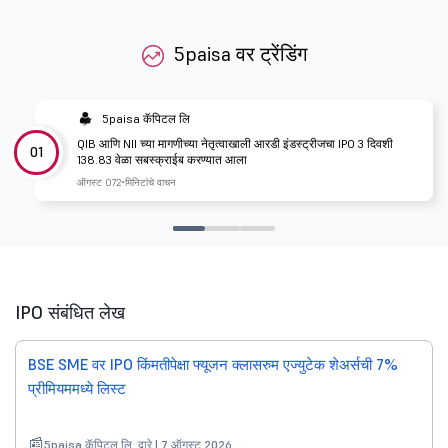
5paisa वर ट्रेंडिंग
5paisa कॅपिटल लि
QIB आणि NII च्या मागणीच्या नेतृत्वाखाली आरडी इंडस्ट्रीजचा IPO 3 दिवशी
01
138.83 वेळा सबस्क्राईब करण्यात आला
ऑगस्ट 07
2 मिनिटांचे वाचन
IPO संबंधित लेख
BSE SME वर IPO किंमतीपेक्षा फ्यूजन क्लासरुम एज्युटेक शेअर्सची 7%
प्रीमियममध्ये लिस्ट
5paisa कॅपिटल लि. द्वारे | 7 ऑगस्ट 2026