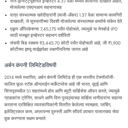
नॉन-इन्स्टिट्यूशनल इन्व्हेस्टर 4.37 वेळा मध्यम कामगिरी दाखवत आहेत,
मोजलेल्या एचएनआय सहभागासह
पात्र संस्थात्मक खरेदीदारांनी (माजी-अँकर) 1.37 वेळा सामान्य कामगिरी
दाखवली, जे सुरुवातीच्या दिवशी मोजलेल्या संस्थात्मक क्षमतेचे संकेत देते
एकूण ॲप्लिकेशन्स 7,45,175 पर्यंत पोहोचले, ज्यामुळे या मेनबोर्ड IPO
साठी मजबूत इन्व्हेस्टर सहभाग दर्शवितो
संचयी बिड रक्कम ₹3,445.70 कोटी पर्यंत पोहोचली आहे, जी ₹1,900
कोटीच्या इश्यू साईझपेक्षा लक्षणीयरित्या जास्त आहे
अर्बन कंपनी लिमिटेडविषयी
2014 मध्ये स्थापित, अर्बन कंपनी लिमिटेड ही एक भारतीय टेक्नॉलॉजी-
चालित फूल-स्टॅक ऑनलाईन मार्केटप्लेस आहे जी भारत, यूएई आणि
सिंगापूरमधील 51 शहरांमध्ये होम आणि ब्युटी सर्व्हिसेस ऑफर करते, ज्यामुळे
ग्राहकांना ट्रेनिंग, साधने आणि वित्त पुरवठ्यासह सर्व्हिस भागीदारांना सहाय्य
करताना प्रशिक्षित व्यावसायिकांनी वितरीत केलेल्या स्वच्छता, प्लंबिंग,
इलेक्ट्रिकल काम, अप्लायन्स दुरुस्ती आणि सौंदर्य उपचार यासारख्या सेवा
बुक करण्यास सक्षम बनवते.