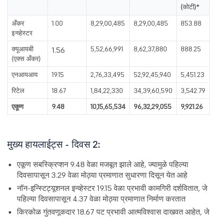
(कोटी)*
अँकर
1.00
8,29,00,485
8,29,00,485
853.88
इन्व्हेस्टर
क्यूआयबी
5,52,66,991
8,62,37,880
888.25
1.56
(एक्स अँकर)
एनआयआय
19.15
2,76,33,495
52,92,45,940
5,451.23
रिटेल
18.67
1,84,22,330
34,39,60,590
3,542.79
एकूण
9.48
10,15,65,534
96,32,29,055
9,921.26
मुख्य हायलाईट्स - दिवस 2:
एकूण सबस्क्रिप्शन 9.48 वेळा मजबूत झाले आहे, ज्यामुळे पहिल्या
दिवसापासून 3.29 वेळा मोठ्या प्रमाणात सुधारणा दिसून येत आहे
नॉन-इन्स्टिट्यूशनल इन्व्हेस्टर 19.15 वेळा प्रभावी कामगिरी दर्शवितात, जे
पहिल्या दिवसापासून 4.37 वेळा मोठ्या प्रमाणात निर्माण करतात
किरकोळ गुंतवणूकदार 18.67 पट प्रभावी आत्मविश्वास दाखवत आहेत, जे