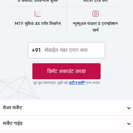
0 अकाउंट उघडण्याचे शुल्क
चार्टवर ट्रेड करा
MTF सुविधा 4X पर्यंत लिव्हरेज
म्युच्युअल फंडवर 0 ट्रान्झॅक्शन
खर्च
+91
डिमॅट अकाउंट उघडा
पुढे सुरू ठेवण्याद्वारे, तुम्ही सर्व
अटी व शर्ती*
मान्य करता
शेअर मार्केट
मार्केट गाईड