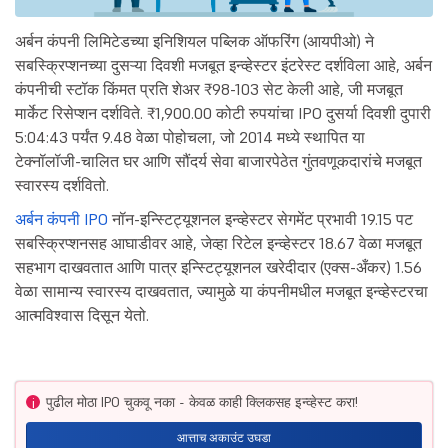
अर्बन कंपनी लिमिटेडच्या इनिशियल पब्लिक ऑफरिंग (आयपीओ) ने
सबस्क्रिप्शनच्या दुसऱ्या दिवशी मजबूत इन्व्हेस्टर इंटरेस्ट दर्शविला आहे, अर्बन
कंपनीची स्टॉक किंमत प्रति शेअर ₹98-103 सेट केली आहे, जी मजबूत
मार्केट रिसेप्शन दर्शविते. ₹1,900.00 कोटी रुपयांचा IPO दुसर्या दिवशी दुपारी
5:04:43 पर्यंत 9.48 वेळा पोहोचला, जो 2014 मध्ये स्थापित या
टेक्नॉलॉजी-चालित घर आणि सौंदर्य सेवा बाजारपेठेत गुंतवणूकदारांचे मजबूत
स्वारस्य दर्शवितो.
अर्बन कंपनी IPO
नॉन-इन्स्टिट्यूशनल इन्व्हेस्टर सेगमेंट प्रभावी 19.15 पट
सबस्क्रिप्शनसह आघाडीवर आहे, जेव्हा रिटेल इन्व्हेस्टर 18.67 वेळा मजबूत
सहभाग दाखवतात आणि पात्र इन्स्टिट्यूशनल खरेदीदार (एक्स-अँकर) 1.56
वेळा सामान्य स्वारस्य दाखवतात, ज्यामुळे या कंपनीमधील मजबूत इन्व्हेस्टरचा
आत्मविश्वास दिसून येतो.
पुढील मोठा IPO चुकवू नका - केवळ काही क्लिकसह इन्व्हेस्ट करा!
i
आत्ताच अकाउंट उघडा