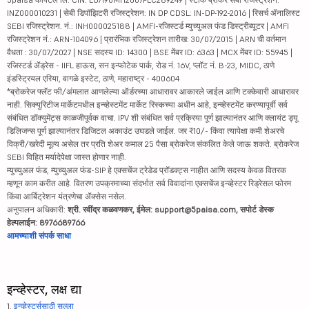
INZ000010231 | सेबी डिपॉझिटरी रजिस्ट्रेशन: IN DP CDSL: IN-DP-192-2016 | रिसर्च ॲनालिस्ट
SEBI रजिस्ट्रेशन. नं.: INH000025188 | AMFI-रजिस्टर्ड म्युच्युअल फंड डिस्ट्रीब्यूटर | AMFI
रजिस्ट्रेशन नं.: ARN-104096 | प्रारंभिक रजिस्ट्रेशन तारीख: 30/07/2015 | ARN ची वर्तमान
वैधता : 30/07/2027 | NSE सदस्य ID: 14300 | BSE मेंबर ID: 6363 | MCX मेंबर ID: 55945 |
रजिस्टर्ड ॲड्रेस - IIFL हाऊस, सन इन्फोटेक पार्क, रोड नं. 16V, प्लॉट नं. B-23, MIDC, ठाणे
इंडस्ट्रियल एरिया, वागळे इस्टेट, ठाणे, महाराष्ट्र - 400604
*ब्रोकरेज फ्लॅट फी/अंमलात आणलेल्या ऑर्डरच्या आधारावर आकारले जाईल आणि टक्केवारी आधारावर
नाही. सिक्युरिटीज मार्केटमधील इन्व्हेस्टमेंट मार्केट रिस्कच्या अधीन आहे, इन्व्हेस्टमेंट करण्यापूर्वी सर्व
संबंधित डॉक्युमेंट्स काळजीपूर्वक वाचा. IPV शी संबंधित सर्व प्रक्रिया पूर्ण झाल्यानंतर आणि क्लायंट ड्यू
डिलिजन्स पूर्ण झाल्यानंतर डिजिटल अकाउंट उघडले जाईल. जर ₹10/- किंवा त्यापेक्षा कमी शेअरचे
विक्री/खरेदी मूल्य असेल तर प्रति शेअर कमाल 25 पैसा ब्रोकरेज संकलित केले जाऊ शकते. ब्रोकरेज
SEBI विहित मर्यादेपेक्षा जास्त होणार नाही.
म्युच्युअल फंड, म्युच्युअल फंड-SIP हे एक्सचेंज ट्रेडेड प्रॉडक्ट्स नाहीत आणि सदस्य केवळ वितरक
म्हणून काम करीत आहे. वितरण उपक्रमाच्या संदर्भात सर्व विवादांना एक्सचेंज इन्व्हेस्टर रिड्रेसल फोरम
किंवा आर्बिट्रेशन यंत्रणेचा ॲक्सेस नसेल.
अनुपालन अधिकारी:
श्री. रवींद्र कळवणकर, ईमेल: support@5paisa.com, सपोर्ट डेस्क
हेल्पलाईन: 8976689766
आमच्याशी संपर्क साधा
इन्व्हेस्टर, लक्ष द्या
1.
इन्व्हेस्टर्ससाठी सल्ला