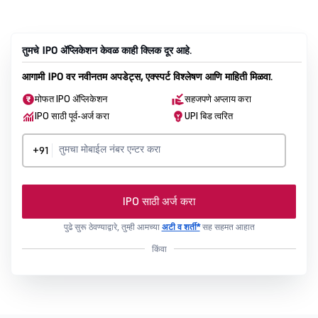
तुमचे IPO ॲप्लिकेशन केवळ काही क्लिक दूर आहे.
आगामी IPO वर नवीनतम अपडेट्स, एक्स्पर्ट विश्लेषण आणि माहिती मिळवा.
मोफत IPO ॲप्लिकेशन
सहजपणे अप्लाय करा
IPO साठी पूर्व-अर्ज करा
UPI बिड त्वरित
+91
IPO साठी अर्ज करा
पुढे सुरू ठेवण्याद्वारे, तुम्ही आमच्या
अटी व शर्ती*
सह सहमत आहात
किंवा