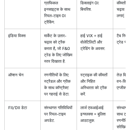
ग्राफिकल
डिक्लाइंग OI:
कीमतों मे
इनसाइट्स के साथ
बियरिश.
चढ़ाव का
रियल-टाइम OI
लगाएं.
ट्रैकिंग.
इंडिया विक्स
मार्केट के उतार-
हाई VIX = हाई
टैब स्वि
चढ़ाव को ट्रैक
वोलेटिलिटी और
ट्रेड प्ला
करता है, जो F&O
ट्रेडिंग के अवसर.
ट्रेड के लिए जोखिम
स्तर दिखाता है.
ऑप्शन चेन
रणनीतियों के लिए
स्ट्राइक की कीमतों
तेज़ विश
स्ट्रैडल और ग्रीक
और निहित
वन-क्लिक
के साथ कॉन्ट्रैक्ट
अस्थिरता को ट्रैक
एग्जीक्यू
पर गहराई से डेटा.
करें.
FII/DII डेटा
संस्थागत गतिविधियों
लार्ज एफआईआई
संस्थागत 
पर रियल-टाइम
इन्फ्लक्स = बुलिश
साथ ट्रेड
अपडेट.
आउटलुक.
रणनीतियो
संरेखित क