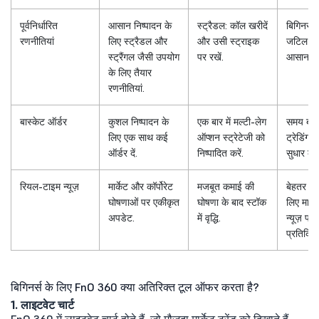
पूर्वनिर्धारित
आसान निष्पादन के
स्ट्रैडल: कॉल खरीदें
बिगिनर्स 
रणनीतियां
लिए स्ट्रैडल और
और उसी स्ट्राइक
जटिल गण
स्ट्रैंगल जैसी उपयोग
पर रखें.
आसान बना
के लिए तैयार
रणनीतियां.
बास्केट ऑर्डर
कुशल निष्पादन के
एक बार में मल्टी-लेग
समय बचा
लिए एक साथ कई
ऑप्शन स्ट्रेटेजी को
ट्रेडिंग दक
ऑर्डर दें.
निष्पादित करें.
सुधार करें
रियल-टाइम न्यूज़
मार्केट और कॉर्पोरेट
मजबूत कमाई की
बेहतर अव
घोषणाओं पर एकीकृत
घोषणा के बाद स्टॉक
लिए मार्के
अपडेट.
में वृद्धि.
न्यूज़ पर 
प्रतिक्रिय
बिगिनर्स के लिए FnO 360 क्या अतिरिक्त टूल ऑफर करता है?
1. लाइटवेट चार्ट
FnO 360 में लाइटवेट चार्ट होते हैं, जो मौजूदा मार्केट ट्रेंड को दिखाते हैं,