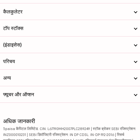
कैलकुलेटर
टॉप स्टॉक्स
(इंडाइसेस)
परिचय
अन्य
फ्यूचर और ऑप्शन
अधिक जानकारी
5paisa कैपिटल लिमिटेड. CIN: L67190MH2007PLC289249 | स्टॉक ब्रोकर SEBI रजिस्ट्रेशन:
INZ000010231 | SEBI डिपॉजिटरी रजिस्ट्रेशन: IN DP CDSL: IN-DP-192-2016 | रिसर्च