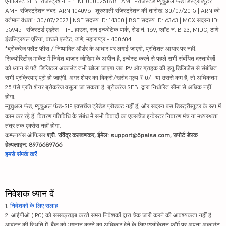
एनालिस्ट SEBI रजिस्ट्रेशन. नं.: INH000025188 | AMFI-रजिस्टर्ड म्यूचुअल फंड डिस्ट्रीब्यूटर |
AMFI रजिस्ट्रेशन नंबर: ARN-104096 | शुरुआती रजिस्ट्रेशन की तारीख: 30/07/2015 | ARN की
वर्तमान वैधता : 30/07/2027 | NSE सदस्य ID: 14300 | BSE सदस्य ID: 6363 | MCX सदस्य ID:
55945 | रजिस्टर्ड एड्रेस - IIFL हाउस, सन इन्फोटेक पार्क, रोड नं. 16V, प्लॉट नं. B-23, MIDC, ठाणे
इंडस्ट्रियल एरिया, वाघले एस्टेट, ठाणे, महाराष्ट्र - 400604
*ब्रोकरेज फ्लैट फीस / निष्पादित ऑर्डर के आधार पर लगाई जाएगी, प्रतिशत आधार पर नहीं.
सिक्योरिटीज़ मार्केट में निवेश बाजार जोखिम के अधीन है, इन्वेस्ट करने से पहले सभी संबंधित दस्तावेज़ों
को ध्यान से पढ़ें. डिजिटल अकाउंट तभी खोला जाएगा जब IPV और ग्राहक की ड्यू डिलिजेंस से संबंधित
सभी प्रक्रियाएं पूरी हो जाएंगी. अगर शेयर का बिक्री/खरीद मूल्य ₹10/- या उससे कम है, तो अधिकतम
25 पैसे प्रति शेयर ब्रोकरेज वसूला जा सकता है. ब्रोकरेज SEBI द्वारा निर्धारित सीमा से अधिक नहीं
होगा.
म्यूचुअल फंड, म्यूचुअल फंड-SIP एक्सचेंज ट्रेडेड प्रोडक्ट नहीं हैं, और सदस्य बस डिस्ट्रीब्यूटर के रूप में
काम कर रहे हैं. वितरण गतिविधि के संबंध में सभी विवादों का एक्सचेंज इन्वेस्टर निवारण मंच या मध्यस्थता
तंत्र तक एक्सेस नहीं होगा.
कम्प्लायंस ऑफिसर:
श्री. रविंद्र कलवणकर, ईमेल: support@5paisa.com, सपोर्ट डेस्क
हेल्पलाइन: 8976689766
हमसे संपर्क करें
निवेशक ध्यान दें
1.
निवेशकों के लिए सलाह
2. आईपीओ (IPO) को सब्सक्राइब करते समय निवेशकों द्वारा चेक जारी करने की आवश्यकता नहीं है.
आवंटन की स्थिति में, बैंक को भुगतान करने का अधिकार देने के लिए एप्लीकेशन फॉर्म पर अपना अकाउंट