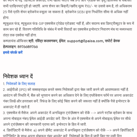
को ध्यान से पढ़ें. डिजिटल अकाउंट तभी खोला जाएगा जब IPV और ग्राहक की ड्यू डिलिजेंस से संबंधित
सभी प्रक्रियाएं पूरी हो जाएंगी. अगर शेयर का बिक्री/खरीद मूल्य ₹10/- या उससे कम है, तो अधिकतम
25 पैसे प्रति शेयर ब्रोकरेज वसूला जा सकता है. ब्रोकरेज SEBI द्वारा निर्धारित सीमा से अधिक नहीं
होगा.
म्यूचुअल फंड, म्यूचुअल फंड-SIP एक्सचेंज ट्रेडेड प्रोडक्ट नहीं हैं, और सदस्य बस डिस्ट्रीब्यूटर के रूप में
काम कर रहे हैं. वितरण गतिविधि के संबंध में सभी विवादों का एक्सचेंज इन्वेस्टर निवारण मंच या मध्यस्थता
तंत्र तक एक्सेस नहीं होगा.
कम्प्लायंस ऑफिसर:
श्री. रविंद्र कलवणकर, ईमेल: support@5paisa.com, सपोर्ट डेस्क
हेल्पलाइन: 8976689766
हमसे संपर्क करें
निवेशक ध्यान दें
1.
निवेशकों के लिए सलाह
2. आईपीओ (IPO) को सब्सक्राइब करते समय निवेशकों द्वारा चेक जारी करने की आवश्यकता नहीं है.
आवंटन की स्थिति में, बैंक को भुगतान करने का अधिकार देने के लिए एप्लीकेशन फॉर्म पर अपना अकाउंट
नंबर लिखें और हस्ताक्षर करें. रिफंड के लिए कोई चिंता करने की जरूरत नहीं है क्योंकि पैसे इन्वेस्टर के
अकाउंट में ही रहते हैं.
3. एक्सचेंज से मैसेज: अपने अकाउंट में अनधिकृत ट्रांज़ैक्शन को रोकें --> अपने स्टॉक ब्रोकर के साथ
अपना मोबाइल नंबर/ईमेल आईडी अपडेट करें. दिन के अंत में एक्सचेंज से अपने मोबाइल/ईमेल पर सीधे
अपने ट्रांज़ैक्शन की जानकारी प्राप्त करें. इन्वेस्टर के हित में जारी.
4. डिपॉज़िटरी से मैसेज: a) अपने डीमैट अकाउंट में अनधिकृत ट्रांज़ैक्शन को रोकें --> अपने डिपॉज़िटरी
पार्टिसिपेंट के साथ अपना मोबाइल नंबर अपडेट करें. निवेशकों के हित में जारी किए गए उसी दिन