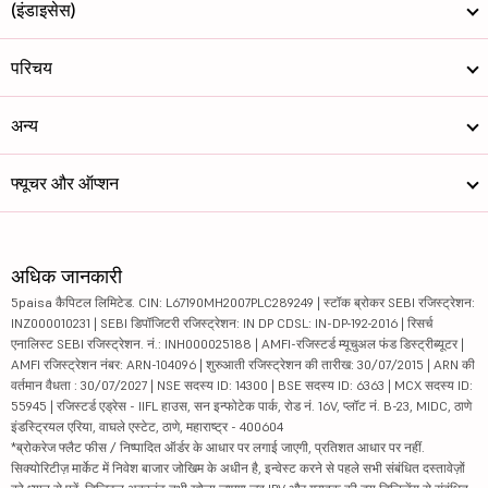
(इंडाइसेस)
परिचय
अन्य
फ्यूचर और ऑप्शन
अधिक जानकारी
5paisa कैपिटल लिमिटेड. CIN: L67190MH2007PLC289249 | स्टॉक ब्रोकर SEBI रजिस्ट्रेशन:
INZ000010231 | SEBI डिपॉजिटरी रजिस्ट्रेशन: IN DP CDSL: IN-DP-192-2016 | रिसर्च
एनालिस्ट SEBI रजिस्ट्रेशन. नं.: INH000025188 | AMFI-रजिस्टर्ड म्यूचुअल फंड डिस्ट्रीब्यूटर |
AMFI रजिस्ट्रेशन नंबर: ARN-104096 | शुरुआती रजिस्ट्रेशन की तारीख: 30/07/2015 | ARN की
वर्तमान वैधता : 30/07/2027 | NSE सदस्य ID: 14300 | BSE सदस्य ID: 6363 | MCX सदस्य ID:
55945 | रजिस्टर्ड एड्रेस - IIFL हाउस, सन इन्फोटेक पार्क, रोड नं. 16V, प्लॉट नं. B-23, MIDC, ठाणे
इंडस्ट्रियल एरिया, वाघले एस्टेट, ठाणे, महाराष्ट्र - 400604
*ब्रोकरेज फ्लैट फीस / निष्पादित ऑर्डर के आधार पर लगाई जाएगी, प्रतिशत आधार पर नहीं.
सिक्योरिटीज़ मार्केट में निवेश बाजार जोखिम के अधीन है, इन्वेस्ट करने से पहले सभी संबंधित दस्तावेज़ों