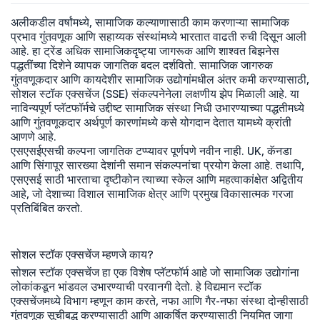
अलीकडील वर्षांमध्ये, सामाजिक कल्याणासाठी काम करणाऱ्या सामाजिक
प्रभाव गुंतवणूक आणि सहाय्यक संस्थांमध्ये भारतात वाढती रुची दिसून आली
आहे. हा ट्रेंड अधिक सामाजिकदृष्ट्या जागरूक आणि शाश्वत बिझनेस
पद्धतींच्या दिशेने व्यापक जागतिक बदल दर्शवितो. सामाजिक जागरुक
गुंतवणूकदार आणि कायदेशीर सामाजिक उद्योगांमधील अंतर कमी करण्यासाठी,
सोशल स्टॉक एक्सचेंज (SSE) संकल्पनेनेला लक्षणीय झेप मिळाली आहे. या
नाविन्यपूर्ण प्लॅटफॉर्मचे उद्दीष्ट सामाजिक संस्था निधी उभारण्याच्या पद्धतीमध्ये
आणि गुंतवणूकदार अर्थपूर्ण कारणांमध्ये कसे योगदान देतात यामध्ये क्रांती
आणणे आहे.
एसएसईएसची कल्पना जागतिक टप्प्यावर पूर्णपणे नवीन नाही. UK, कॅनडा
आणि सिंगापूर सारख्या देशांनी समान संकल्पनांचा प्रयोग केला आहे. तथापि,
एसएसई साठी भारताचा दृष्टीकोन त्याच्या स्केल आणि महत्वाकांक्षेत अद्वितीय
आहे, जो देशाच्या विशाल सामाजिक क्षेत्र आणि प्रमुख विकासात्मक गरजा
प्रतिबिंबित करतो.
सोशल स्टॉक एक्सचेंज म्हणजे काय?
सोशल स्टॉक एक्सचेंज हा एक विशेष प्लॅटफॉर्म आहे जो सामाजिक उद्योगांना
लोकांकडून भांडवल उभारण्याची परवानगी देतो. हे विद्यमान स्टॉक
एक्सचेंजमध्ये विभाग म्हणून काम करते, नफा आणि गैर-नफा संस्था दोन्हीसाठी
गुंतवणूक सूचीबद्ध करण्यासाठी आणि आकर्षित करण्यासाठी नियमित जागा