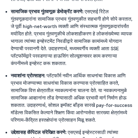
सामाजिक प्रभाव गुंतवणूक डेमोक्रॅट करणे:
एसएसई रिटेल
गुंतवणूकदारांना सामाजिक प्रभाव गुंतवणुकीत सहभागी होणे सोपे करतात,
जे पूर्वी high-net-worth व्यक्ती आणि संस्थात्मक गुंतवणूकदारांपर्यंत
मर्यादित होते. प्रभाव गुंतवणुकीचे लोकशाहीकरण हे लोकसंख्येच्या व्यापक
भागाला त्यांच्या इन्व्हेस्टमेंट निवडीद्वारे सामाजिक कामांमध्ये योगदान
देण्याची परवानगी देते. उदाहरणार्थ, मध्यमवर्गीय व्यक्ती आता SSE
प्लॅटफॉर्मद्वारे परवडणाऱ्या हाऊसिंग सोल्यूशन्सवर काम करणाऱ्या
कंपनीमध्ये इन्व्हेस्ट करू शकतात.
नवाशांना प्रोत्साहन:
प्लॅटफॉर्म नवीन आर्थिक साधनांचा विकास आणि
प्रभाव मोजण्याच्या साधनांचा विकास करण्यास प्रोत्साहित करते,
सामाजिक वित्त क्षेत्रातील नवकल्पनांना चालना देते. या नवकल्पनामुळे
सामाजिक आव्हानांना तोंड देण्यासाठी अधिक प्रभावी मार्ग निर्माण होऊ
शकतात. उदाहरणार्थ, सोशल इम्पॅक्ट बाँड्स सारखे pay-for-success
मॉडेल्स विकसित केल्याने शिक्षण किंवा आरोग्यसेवा सारख्या क्षेत्रांमध्ये
परिणाम-केंद्रित हस्तक्षेपांना प्रोत्साहन मिळू शकते.
उद्देशासह कॅपिटल संरेखित करणे:
एसएसई इन्व्हेस्टरसाठी त्यांच्या