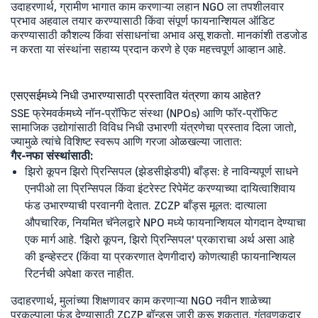
उदाहरणार्थ, ग्रामीण भागात काम करणाऱ्या लहान NGO ला तपशीलवार
प्रभाव अहवाल तयार करण्यासाठी किंवा संपूर्ण फायनान्शियल ऑडिट
करण्यासाठी कौशल्य किंवा संसाधनांचा अभाव असू शकतो. मानकांशी तडजोड
न करता या संस्थांना सहाय्य प्रदान करणे हे एक महत्त्वपूर्ण आव्हान आहे.
एसएसईमध्ये निधी उभारण्यासाठी प्रस्तावित यंत्रणा काय आहेत?
SSE फ्रेमवर्कमध्ये नॉन-प्रॉफिट संस्था (NPOs) आणि फॉर-प्रॉफिट
सामाजिक उद्योगांसाठी विविध निधी उभारणी यंत्रणेचा प्रस्ताव दिला जातो,
ज्यामुळे त्यांचे विशिष्ट स्वरूप आणि गरजा ओळखल्या जातात:
गैर-नफा संस्थांसाठी:
झिरो कूपन झिरो प्रिन्सिपल (झेडसीझेडपी) बाँड्स:
हे नाविन्यपूर्ण साधने
एनपीओ ला प्रिन्सिपल किंवा इंटरेस्ट रिपेमेंट करण्याच्या दायित्वाशिवाय
फंड उभारण्याची परवानगी देतात. ZCZP बाँड्स मूलत: दात्याला
औपचारिक, नियमित चॅनेलद्वारे NPO मध्ये फायनान्शियल योगदान देण्याचा
एक मार्ग आहे. 'झिरो कूपन, झिरो प्रिन्सिपल' प्रकाराचा अर्थ असा आहे
की इन्व्हेस्टर (किंवा या प्रकरणात देणगीदार) कोणत्याही फायनान्शियल
रिटर्नची अपेक्षा करत नाहीत.
उदाहरणार्थ, मुलांच्या शिक्षणावर काम करणाऱ्या NGO नवीन शाळेच्या
प्रकल्पाला फंड देण्यासाठी ZCZP बॉन्ड्स जारी करू शकतात. गुंतवणूकदार