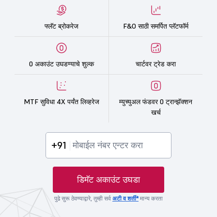
फ्लॅट ब्रोकरेज
F&O साठी समर्पित प्लॅटफॉर्म
0 अकाउंट उघडण्याचे शुल्क
चार्टवर ट्रेड करा
MTF सुविधा 4X पर्यंत लिव्हरेज
म्युच्युअल फंडवर 0 ट्रान्झॅक्शन
खर्च
+91
डिमॅट अकाउंट उघडा
पुढे सुरू ठेवण्याद्वारे, तुम्ही सर्व
अटी व शर्ती*
मान्य करता