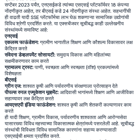
सप्टेंबर 2023 पर्यंत, एनएसईकडे त्यांच्या एसएसई प्लॅटफॉर्मवर 18 कंपन्या
नोंदणीकृत आहेत, तर बीएसई कडे 24 नोंदणीकृत संस्था आहेत. सहभागींची
ही वाढती यादी SSE प्लॅटफॉर्मचा लाभ घेऊ शकणाऱ्या सामाजिक उद्योगांची
विविध श्रेणी प्रदर्शित करते. या एक्सचेंजवर सूचीबद्ध काही उल्लेखनीय
संस्थांमध्ये समाविष्ट आहे:
एनएसई
एकलव्य फाऊंडेशन:
ग्रामीण भागातील शिक्षण आणि कौशल्य विकासावर लक्ष
केंद्रित करते
संवेदना डेव्हलपमेंट सोसायटी:
समुदाय विकास आणि महिलांच्या
सक्षमीकरणावर काम करते
ग्रामालय ट्रस्ट:
पाणी, स्वच्छता आणि स्वच्छता (वॉश) प्रकल्पांमध्ये
विशेषज्ञता
बीएसई
ग्रीन एज:
शाश्वत कृषी आणि पर्यावरणीय संरक्षणाला प्रोत्साहन देते
पीपल्स रुरल एज्युकेशन मूव्हमेंट:
आदिवासी भागांमध्ये शिक्षण आणि आजीविका
सहाय्यावर लक्ष केंद्रित करते
आयएसएपी इंडिया फाऊंडेशन:
शाश्वत कृषी आणि शेतकरी कल्याणावर काम
करते
ही यादी शिक्षण, ग्रामीण विकास, पर्यावरणीय शाश्वतता आणि आरोग्यसेवा
यासारख्या विविध महत्त्वाच्या विकासात्मक क्षेत्रांमध्ये पसरलेली आहे. सूचीबद्ध
संस्थांची विविधता विविध सामाजिक कारणांना सहाय्य करण्यासाठी
एसएसईची क्षमता प्रदर्शित करते.