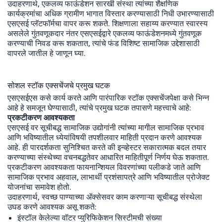
उदाहरणार्थ, एकलव्य फाऊंडेशन सारखी संस्था त्यांच्या शैक्षणिक
कार्यक्रमांचा अधिक ग्रामीण भागात विस्तार करण्यासाठी निधी उभारण्यासाठी
एसएसई प्लॅटफॉर्मचा वापर करू शकते. शिक्षणाला सहाय्य करण्यात स्वारस्य
असलेले गुंतवणूकदार नंतर एसएसईद्वारे एकलव्य फाऊंडेशनमध्ये गुंतवणूक
करण्याची निवड करू शकतात, त्यांचे फंड विशिष्ट सामाजिक उद्देशासाठी
वापरले जातील हे जाणून घ्या.
सोशल स्टॉक एक्सचेंजचे प्रमुख घटक
एसएसईएस कसे कार्य करते आणि पारंपारिक स्टॉक एक्सचेंजपेक्षा कसे भिन्न
आहे हे समजून घेण्यासाठी, त्यांचे प्रमुख घटक तपासणे महत्त्वाचे आहे:
प्रकटीकरण आवश्यकता
एसएसई वर सूचीबद्ध सामाजिक उद्योगांनी त्यांच्या मागील सामाजिक प्रभाव
आणि भविष्यातील ध्येयांविषयी तपशीलवार माहिती प्रदान करणे आवश्यक
आहे. ही पारदर्शकता सुनिश्चित करते की इन्व्हेस्टर सकारात्मक बदल तयार
करण्याच्या संस्थेच्या वचनबद्धतेवर आधारित माहितीपूर्ण निर्णय घेऊ शकतात.
प्रकटीकरण आवश्यकता फायनान्शियल विवरणांच्या पलीकडे जाते आणि
सामाजिक प्रभाव अहवाल, लाभार्थी प्रशंसापत्रे आणि भविष्यातील प्रोजेक्ट
योजनांचा समावेश होतो.
उदाहरणार्थ, स्वच्छ पाण्याच्या ॲक्सेसवर काम करणाऱ्या सूचीबद्ध संस्थेला
उघड करणे आवश्यक असू शकते:
इंस्टॉल केलेल्या वॉटर प्युरिफिकेशन सिस्टीमची संख्या