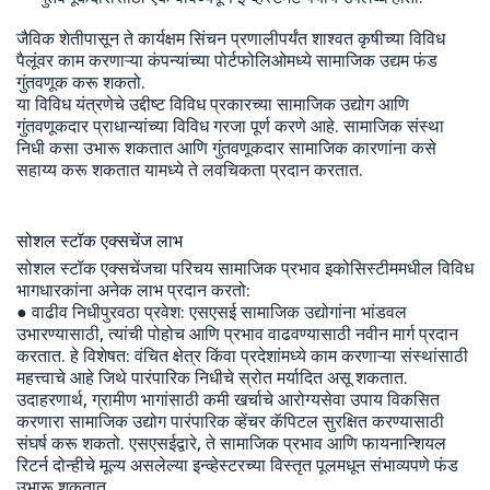
जैविक शेतीपासून ते कार्यक्षम सिंचन प्रणालीपर्यंत शाश्वत कृषीच्या विविध
पैलूंवर काम करणाऱ्या कंपन्यांच्या पोर्टफोलिओमध्ये सामाजिक उद्यम फंड
गुंतवणूक करू शकतो.
या विविध यंत्रणेचे उद्दीष्ट विविध प्रकारच्या सामाजिक उद्योग आणि
गुंतवणूकदार प्राधान्यांच्या विविध गरजा पूर्ण करणे आहे. सामाजिक संस्था
निधी कसा उभारू शकतात आणि गुंतवणूकदार सामाजिक कारणांना कसे
सहाय्य करू शकतात यामध्ये ते लवचिकता प्रदान करतात.
सोशल स्टॉक एक्सचेंज लाभ
सोशल स्टॉक एक्सचेंजचा परिचय सामाजिक प्रभाव इकोसिस्टीममधील विविध
भागधारकांना अनेक लाभ प्रदान करतो:
● वाढीव निधीपुरवठा प्रवेश: एसएसई सामाजिक उद्योगांना भांडवल
उभारण्यासाठी, त्यांची पोहोच आणि प्रभाव वाढवण्यासाठी नवीन मार्ग प्रदान
करतात. हे विशेषत: वंचित क्षेत्र किंवा प्रदेशांमध्ये काम करणाऱ्या संस्थांसाठी
महत्त्वाचे आहे जिथे पारंपारिक निधीचे स्रोत मर्यादित असू शकतात.
उदाहरणार्थ, ग्रामीण भागांसाठी कमी खर्चाचे आरोग्यसेवा उपाय विकसित
करणारा सामाजिक उद्योग पारंपारिक व्हेंचर कॅपिटल सुरक्षित करण्यासाठी
संघर्ष करू शकतो. एसएसईद्वारे, ते सामाजिक प्रभाव आणि फायनान्शियल
रिटर्न दोन्हीचे मूल्य असलेल्या इन्व्हेस्टरच्या विस्तृत पूलमधून संभाव्यपणे फंड
उभारू शकतात.