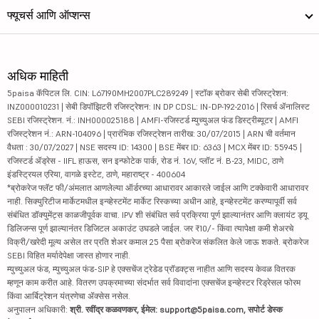
फ्यूचर्स आणि ऑप्शन्स
अधिक माहिती
5paisa कॅपिटल लि. CIN: L67190MH2007PLC289249 | स्टॉक ब्रोकर सेबी रजिस्ट्रेशन:
INZ000010231 | सेबी डिपॉझिटरी रजिस्ट्रेशन: IN DP CDSL: IN-DP-192-2016 | रिसर्च ॲनालिस्ट
SEBI रजिस्ट्रेशन. नं.: INH000025188 | AMFI-रजिस्टर्ड म्युच्युअल फंड डिस्ट्रीब्यूटर | AMFI
रजिस्ट्रेशन नं.: ARN-104096 | प्रारंभिक रजिस्ट्रेशन तारीख: 30/07/2015 | ARN ची वर्तमान
वैधता : 30/07/2027 | NSE सदस्य ID: 14300 | BSE मेंबर ID: 6363 | MCX मेंबर ID: 55945 |
रजिस्टर्ड ॲड्रेस - IIFL हाऊस, सन इन्फोटेक पार्क, रोड नं. 16V, प्लॉट नं. B-23, MIDC, ठाणे
इंडस्ट्रियल एरिया, वागळे इस्टेट, ठाणे, महाराष्ट्र - 400604
*ब्रोकरेज फ्लॅट फी/अंमलात आणलेल्या ऑर्डरच्या आधारावर आकारले जाईल आणि टक्केवारी आधारावर
नाही. सिक्युरिटीज मार्केटमधील इन्व्हेस्टमेंट मार्केट रिस्कच्या अधीन आहे, इन्व्हेस्टमेंट करण्यापूर्वी सर्व
संबंधित डॉक्युमेंट्स काळजीपूर्वक वाचा. IPV शी संबंधित सर्व प्रक्रिया पूर्ण झाल्यानंतर आणि क्लायंट ड्यू
डिलिजन्स पूर्ण झाल्यानंतर डिजिटल अकाउंट उघडले जाईल. जर ₹10/- किंवा त्यापेक्षा कमी शेअरचे
विक्री/खरेदी मूल्य असेल तर प्रति शेअर कमाल 25 पैसा ब्रोकरेज संकलित केले जाऊ शकते. ब्रोकरेज
SEBI विहित मर्यादेपेक्षा जास्त होणार नाही.
म्युच्युअल फंड, म्युच्युअल फंड-SIP हे एक्सचेंज ट्रेडेड प्रॉडक्ट्स नाहीत आणि सदस्य केवळ वितरक
म्हणून काम करीत आहे. वितरण उपक्रमाच्या संदर्भात सर्व विवादांना एक्सचेंज इन्व्हेस्टर रिड्रेसल फोरम
किंवा आर्बिट्रेशन यंत्रणेचा ॲक्सेस नसेल.
अनुपालन अधिकारी:
श्री. रवींद्र कळवणकर, ईमेल: support@5paisa.com, सपोर्ट डेस्क