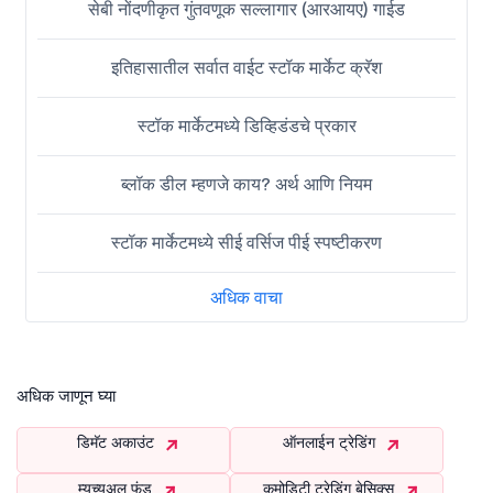
सेबी नोंदणीकृत गुंतवणूक सल्लागार (आरआयए) गाईड
इतिहासातील सर्वात वाईट स्टॉक मार्केट क्रॅश
स्टॉक मार्केटमध्ये डिव्हिडंडचे प्रकार
ब्लॉक डील म्हणजे काय? अर्थ आणि नियम
स्टॉक मार्केटमध्ये सीई वर्सिज पीई स्पष्टीकरण
अधिक वाचा
अधिक जाणून घ्या
डिमॅट अकाउंट
ऑनलाईन ट्रेडिंग
म्युच्युअल फंड
कमोडिटी ट्रेडिंग बेसिक्स