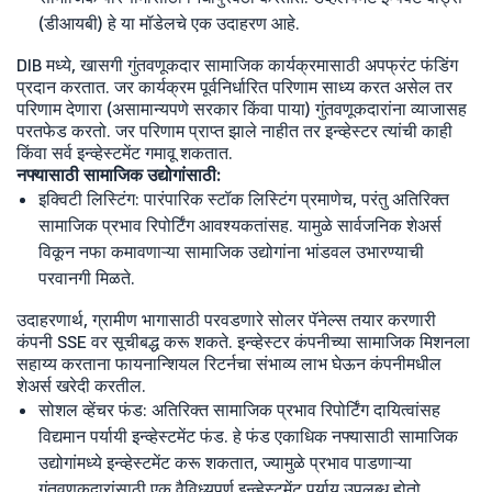
(डीआयबी) हे या मॉडेलचे एक उदाहरण आहे.
DIB मध्ये, खासगी गुंतवणूकदार सामाजिक कार्यक्रमासाठी अपफ्रंट फंडिंग
प्रदान करतात. जर कार्यक्रम पूर्वनिर्धारित परिणाम साध्य करत असेल तर
परिणाम देणारा (असामान्यपणे सरकार किंवा पाया) गुंतवणूकदारांना व्याजासह
परतफेड करतो. जर परिणाम प्राप्त झाले नाहीत तर इन्व्हेस्टर त्यांची काही
किंवा सर्व इन्व्हेस्टमेंट गमावू शकतात.
नफ्यासाठी सामाजिक उद्योगांसाठी:
इक्विटी लिस्टिंग: पारंपारिक स्टॉक लिस्टिंग प्रमाणेच, परंतु अतिरिक्त
सामाजिक प्रभाव रिपोर्टिंग आवश्यकतांसह. यामुळे सार्वजनिक शेअर्स
विकून नफा कमावणाऱ्या सामाजिक उद्योगांना भांडवल उभारण्याची
परवानगी मिळते.
उदाहरणार्थ, ग्रामीण भागासाठी परवडणारे सोलर पॅनेल्स तयार करणारी
कंपनी SSE वर सूचीबद्ध करू शकते. इन्व्हेस्टर कंपनीच्या सामाजिक मिशनला
सहाय्य करताना फायनान्शियल रिटर्नचा संभाव्य लाभ घेऊन कंपनीमधील
शेअर्स खरेदी करतील.
सोशल व्हेंचर फंड: अतिरिक्त सामाजिक प्रभाव रिपोर्टिंग दायित्वांसह
विद्यमान पर्यायी इन्व्हेस्टमेंट फंड. हे फंड एकाधिक नफ्यासाठी सामाजिक
उद्योगांमध्ये इन्व्हेस्टमेंट करू शकतात, ज्यामुळे प्रभाव पाडणाऱ्या
गुंतवणूकदारांसाठी एक वैविध्यपूर्ण इन्व्हेस्टमेंट पर्याय उपलब्ध होतो.