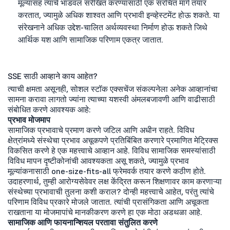
मूल्यांसह त्यांचे भांडवल संरेखित करण्यासाठी एक संरचित मार्ग तयार
करतात, ज्यामुळे अधिक शाश्वत आणि प्रभावी इन्व्हेस्टमेंट होऊ शकते. या
संरेखनाने अधिक उद्देश-चालित अर्थव्यवस्था निर्माण होऊ शकते जिथे
आर्थिक यश आणि सामाजिक परिणाम एकत्र जातात.
SSE साठी आव्हाने काय आहेत?
त्याची क्षमता असूनही, सोशल स्टॉक एक्सचेंज संकल्पनेला अनेक आव्हानांचा
सामना करावा लागतो ज्यांना त्याच्या यशस्वी अंमलबजावणी आणि वाढीसाठी
संबोधित करणे आवश्यक आहे:
प्रभाव मोजमाप
सामाजिक प्रभावाचे प्रमाण करणे जटिल आणि अधीन राहते. विविध
क्षेत्रांमध्ये संस्थेचा प्रभाव अचूकपणे प्रतिबिंबित करणारे प्रमाणित मेट्रिक्स
विकसित करणे हे एक महत्त्वाचे आव्हान आहे. विविध सामाजिक समस्यांसाठी
विविध मापन दृष्टीकोनांची आवश्यकता असू शकते, ज्यामुळे प्रभाव
मूल्यांकनासाठी one-size-fits-all फ्रेमवर्क तयार करणे कठीण होते.
उदाहरणार्थ, तुम्ही आरोग्यसेवेवर लक्ष केंद्रित करून शिक्षणावर काम करणाऱ्या
संस्थेच्या प्रभावाची तुलना कशी कराल? दोन्ही महत्त्वाचे आहेत, परंतु त्यांचे
परिणाम विविध प्रकारे मोजले जातात. त्यांची प्रासंगिकता आणि अचूकता
राखताना या मोजमापांचे मानकीकरण करणे हा एक मोठा अडथळा आहे.
सामाजिक आणि फायनान्शियल परतावा संतुलित करणे