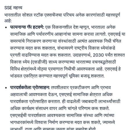
SSE महत्त्व
भारतातील सोशल स्टॉक एक्सचेंजचा परिचय अनेक कारणांसाठी महत्त्वपूर्ण
आहे:
फायनान्स गॅप हटवणे:
एक विकसनशील देश म्हणून, भारताला अनेक
सामाजिक आणि पर्यावरणीय आव्हानांचा सामना करावा लागतो. एसएसई या
समस्यांचे निराकरण करणाऱ्या संस्थांसाठी अत्यंत आवश्यक निधी चॅनेल
करण्यास मदत करू शकतात, संभाव्यपणे राष्ट्रीय विकास ध्येयांकडे
प्रगती वाढविण्यास मदत करू शकतात. उदाहरणार्थ, 2030 पर्यंत शाश्वत
विकास ध्येय (एसडीजी) साध्य करण्याच्या भारताच्या वचनबद्धतेसाठी
विविध क्षेत्रांमध्ये मोठ्या प्रमाणात निधीची आवश्यकता आहे. एसएसई हे
भांडवल एकत्रित करण्यात महत्त्वपूर्ण भूमिका बजावू शकतात.
पारदर्शकतेला प्रोत्साहन:
तपशीलवार प्रकटीकरण आणि प्रभाव
अहवालाची आवश्यकता देऊन, एसएसई सामाजिक क्षेत्रात अधिक
पारदर्शकता प्रोत्साहित करतात. ही वाढलेली जबाबदारी लाभार्थ्यांसाठी
अधिक कार्यक्षम संसाधन वापर आणि चांगले परिणाम करू शकते.
एसएसईची पारदर्शकता आवश्यकता सामाजिक संस्था आणि त्यांच्या
भागधारकांमध्ये विश्वास निर्माण करण्यास मदत करू शकते, ज्यामध्ये
लाभार्थी, दाता आणि सामान्य जनता यांचा समावेश होतो.