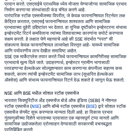
प्रदान करते. एसएसईचे प्राथमिक ध्येय मोजता येण्याजोग्या सामाजिक प्रभाव
निर्माण करणाऱ्या संस्थांसाठी फंड चॅनेल करणे आहे.
पारंपारिक स्टॉक एक्सचेंजच्या विपरीत, जे केवळ फायनान्शियल रिटर्नवर लक्ष
केंद्रित करतात, एसएसई फायनान्शियल शाश्वतता आणि सामाजिक
प्रभावाच्या दुहेरी उद्दिष्टांवर भर देतात. हा युनिक दृष्टीकोन इन्व्हेस्टरना संभाव्य
इन्व्हेस्टमेंट रिटर्न कमविताना त्यांच्या विश्वासाच्या कारणांना सपोर्ट करण्यास
सक्षम करतो. हे लक्षात घेणे महत्त्वाचे आहे की SSE संदर्भात "परत" ची
संकल्पना केवळ फायनान्शियल लाभापेक्षा विस्तृत आहे- यामध्ये सामाजिक
आणि पर्यावरणीय लाभ देखील समाविष्ट आहेत.
SSE एक मार्केटप्लेस तयार करते जिथे फायनान्शियल कामगिरीसह सामाजिक
प्रभावाचे मूल्य दिले जाते. उदाहरणार्थ, इन्व्हेस्टर ग्रामीण भागासाठी
परवडणाऱ्या हेल्थकेअर सोल्यूशन्सवर काम करणाऱ्या कंपनीला सहाय्य करू
शकतो, कारण त्यांची इन्व्हेस्टमेंट सामाजिक लाभ (सुधारित हेल्थकेअर
ॲक्सेस) आणि संभाव्य फायनान्शियल रिटर्न देऊ शकते हे जाणून घेऊ शकतो.
NSE आणि BSE मधील सोशल स्टॉक एक्सचेंज
भारतात सिक्युरिटीज अँड एक्सचेंज बोर्ड ऑफ इंडिया (SEBI) ने नॅशनल
स्टॉक एक्सचेंज (
NSE
) आणि बॉम्बे स्टॉक एक्सचेंज (
BSE
) द्वारे सोशल स्टॉक
एक्सचेंज सेगमेंट सुरू करण्यास मान्यता दिली आहे. हा विकास प्रभाव
गुंतवणुकीच्या दिशेने भारताच्या प्रवासात एक महत्त्वपूर्ण टप्पा मानतो आणि
सामाजिक उद्योजकतेला प्रोत्साहन देण्यासाठी सरकारची वचनबद्धता
प्रतिबिंबित करतो.