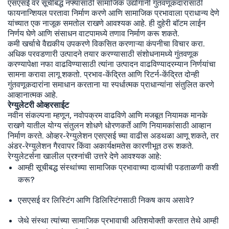
एसएसई वर सूचीबद्ध नफ्यासाठी सामाजिक उद्योगांनी गुंतवणूकदारांसाठी
फायनान्शियल परतावा निर्माण करणे आणि सामाजिक प्रभावाला प्राधान्य देणे
यांच्यात एक नाजूक समतोल राखणे आवश्यक आहे. ही दुहेरी बॉटम लाईन
निर्णय घेणे आणि संसाधन वाटपामध्ये तणाव निर्माण करू शकते.
कमी खर्चाचे वैद्यकीय उपकरणे विकसित करणाऱ्या कंपनीचा विचार करा.
अधिक परवडणारी उत्पादने तयार करण्यासाठी संशोधनामध्ये गुंतवणूक
करण्यापेक्षा नफा वाढविण्यासाठी त्यांना उत्पादन वाढविण्यादरम्यान निर्णयांचा
सामना करावा लागू शकतो. प्रभाव-केंद्रित आणि रिटर्न-केंद्रित दोन्ही
गुंतवणूकदारांना समाधान करताना या स्पर्धात्मक प्राधान्यांना संतुलित करणे
आव्हानात्मक आहे.
रेग्युलेटरी ओव्हरसाईट
नवीन संकल्पना म्हणून, नवोपक्रम वाढविणे आणि मजबूत नियामक मानके
राखणे यातील योग्य संतुलन शोधणे धोरणकर्ते आणि नियामकांसाठी आव्हान
निर्माण करते. ओव्हर-रेग्युलेशन एसएसई च्या वाढीस अडथळा आणू शकते, तर
अंडर-रेग्युलेशन गैरवापर किंवा अकार्यक्षमतेस कारणीभूत ठरू शकते.
रेग्युलेटर्सना खालील प्रश्नांची उत्तरे देणे आवश्यक आहे:
आम्ही सूचीबद्ध संस्थांच्या सामाजिक प्रभावाच्या दाव्यांची पडताळणी कशी
करू?
एसएसई वर लिस्टिंग आणि डिलिस्टिंगसाठी निकष काय असावे?
जेथे संस्था त्यांच्या सामाजिक प्रभावाची अतिशयोक्ती करतात तेथे आम्ही