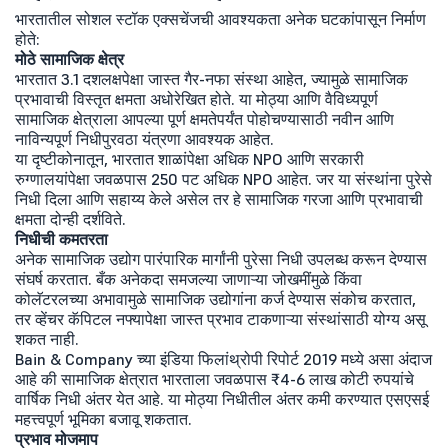
भारतातील सोशल स्टॉक एक्सचेंजची आवश्यकता अनेक घटकांपासून निर्माण
होते:
मोठे सामाजिक क्षेत्र
भारतात 3.1 दशलक्षपेक्षा जास्त गैर-नफा संस्था आहेत, ज्यामुळे सामाजिक
प्रभावाची विस्तृत क्षमता अधोरेखित होते. या मोठ्या आणि वैविध्यपूर्ण
सामाजिक क्षेत्राला आपल्या पूर्ण क्षमतेपर्यंत पोहोचण्यासाठी नवीन आणि
नाविन्यपूर्ण निधीपुरवठा यंत्रणा आवश्यक आहेत.
या दृष्टीकोनातून, भारतात शाळांपेक्षा अधिक NPO आणि सरकारी
रुग्णालयांपेक्षा जवळपास 250 पट अधिक NPO आहेत. जर या संस्थांना पुरेसे
निधी दिला आणि सहाय्य केले असेल तर हे सामाजिक गरजा आणि प्रभावाची
क्षमता दोन्ही दर्शविते.
निधीची कमतरता
अनेक सामाजिक उद्योग पारंपारिक मार्गांनी पुरेसा निधी उपलब्ध करून देण्यास
संघर्ष करतात. बँक अनेकदा समजल्या जाणाऱ्या जोखमींमुळे किंवा
कोलॅटरलच्या अभावामुळे सामाजिक उद्योगांना कर्ज देण्यास संकोच करतात,
तर व्हेंचर कॅपिटल नफ्यापेक्षा जास्त प्रभाव टाकणाऱ्या संस्थांसाठी योग्य असू
शकत नाही.
Bain & Company च्या इंडिया फिलांथ्रोपी रिपोर्ट 2019 मध्ये असा अंदाज
आहे की सामाजिक क्षेत्रात भारताला जवळपास ₹4-6 लाख कोटी रुपयांचे
वार्षिक निधी अंतर येत आहे. या मोठ्या निधीतील अंतर कमी करण्यात एसएसई
महत्त्वपूर्ण भूमिका बजावू शकतात.
प्रभाव मोजमाप