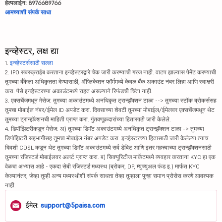
हेल्पलाईन: 8976689766
आमच्याशी संपर्क साधा
इन्व्हेस्टर, लक्ष द्या
1.
इन्व्हेस्टर्ससाठी सल्ला
2. IPO सबस्क्राईब करताना इन्व्हेस्टरद्वारे चेक जारी करण्याची गरज नाही. वाटप झाल्यास पेमेंट करण्याची
तुमच्या बँकेला अधिकृतता देण्यासाठी, ॲप्लिकेशन फॉर्ममध्ये केवळ बँक अकाउंट नंबर लिहा आणि स्वाक्षरी
करा. पैसे इन्व्हेस्टरच्या अकाउंटमध्ये राहत असल्याने रिफंडची चिंता नाही.
3. एक्सचेंजमधून मेसेज: तुमच्या अकाउंटमध्ये अनधिकृत ट्रान्झॅक्शन टाळा --> तुमच्या स्टॉक ब्रोकर्ससह
तुमचा मोबाईल नंबर/ईमेल ID अपडेट करा. दिवसाच्या शेवटी तुमच्या मोबाईल/ईमेलवर एक्सचेंजमधून थेट
तुमच्या ट्रान्झॅक्शनची माहिती प्राप्त करा. गुंतवणूकदारांच्या हितासाठी जारी केलेले.
4. डिपॉझिटरीकडून मेसेज: अ) तुमच्या डिमॅट अकाउंटमध्ये अनधिकृत ट्रान्झॅक्शन टाळा -> तुमच्या
डिपॉझिटरी सहभागीसह तुमचा मोबाईल नंबर अपडेट करा. इन्व्हेस्टरच्या हितासाठी जारी केलेल्या त्याच
दिवशी CDSL कडून थेट तुमच्या डिमॅट अकाउंटमध्ये सर्व डेबिट आणि इतर महत्त्वाच्या ट्रान्झॅक्शनसाठी
तुमच्या रजिस्टर्ड मोबाईलवर अलर्ट प्राप्त करा. ब) सिक्युरिटीज मार्केटमध्ये व्यवहार करताना KYC हा एक
वेळचा अभ्यास आहे - एकदा सेबी रजिस्टर्ड मध्यस्थ (ब्रोकर, DP, म्युच्युअल फंड इ.) मार्फत KYC
केल्यानंतर, जेव्हा तुम्ही अन्य मध्यस्थीशी संपर्क साधता तेव्हा तुम्हाला पुन्हा समान प्रोसेस करणे आवश्यक
नाही.
ईमेल:
support@5paisa.com