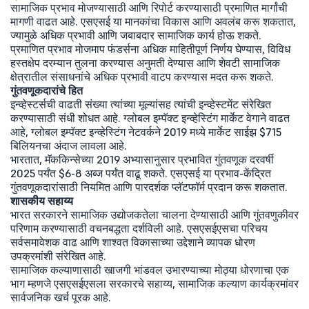
सामाजिक प्रभाव मोजण्यासाठी आणि रिपोर्ट करण्यासाठी प्रमाणित मार्गांची
मागणी वाढत आहे. एसएसई या मानकांचा विकास आणि अवलंब करू शकतात,
ज्यामुळे अधिक प्रभावी आणि जबाबदार सामाजिक कार्य होऊ शकते.
प्रमाणित प्रभाव मोजमाप फंडर्सना अधिक माहितीपूर्ण निर्णय घेण्यास, विविध
हस्तक्षेप दरम्यान तुलना करण्यास अनुमती देण्यास आणि शेवटी सामाजिक
क्षेत्रातील संसाधनांचे अधिक प्रभावी वाटप करण्यास मदत करू शकते.
गुंतवणूकदारांचे हित
इन्व्हेस्टर्सची वाढती संख्या त्यांच्या मूल्यांसह त्यांची इन्व्हेस्टमेंट संरेखित
करण्यासाठी संधी शोधत आहे. ग्लोबल इम्पॅक्ट इन्व्हेस्टिंग मार्केट वेगाने वाढत
आहे, ग्लोबल इम्पॅक्ट इन्व्हेस्टिंग नेटवर्कने 2019 मध्ये मार्केट साईझ $715
बिलियनचा अंदाज लावला आहे.
भारतात, मॅककिन्सेच्या 2019 अभ्यासानुसार प्रभावित गुंतवणूक दरवर्षी
2025 पर्यंत $6-8 अब्ज पर्यंत वाढू शकते. एसएसई या प्रभाव-केंद्रित
गुंतवणूकदारांसाठी नियमित आणि पारदर्शक प्लॅटफॉर्म प्रदान करू शकतात.
शासकीय सहाय्य
भारत सरकारने सामाजिक उद्योजकतेला चालना देण्यासाठी आणि गुंतवणुकीवर
परिणाम करण्यासाठी वचनबद्धता दर्शविली आहे. एसएसईएसचा परिचय
सर्वसमावेशक वाढ आणि शाश्वत विकासाच्या उद्देशाने व्यापक धोरण
उपक्रमांशी संरेखित आहे.
सामाजिक कल्याणासाठी खाजगी भांडवल उभारण्याच्या मोठ्या धोरणाचा एक
भाग म्हणजे एसएसईएसला सरकारचे सहाय्य, सामाजिक कल्याण कार्यक्रमांवर
सार्वजनिक खर्च पूरक आहे.