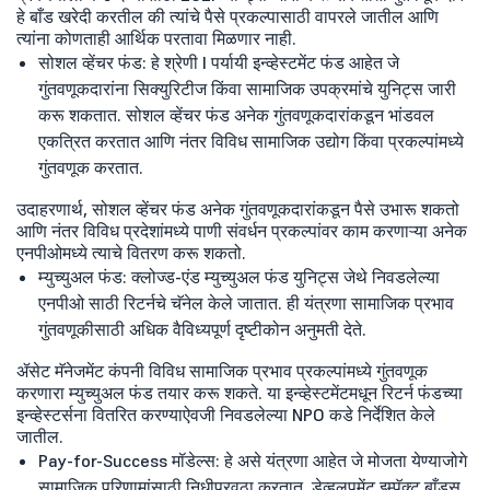
हे बाँड खरेदी करतील की त्यांचे पैसे प्रकल्पासाठी वापरले जातील आणि
त्यांना कोणताही आर्थिक परतावा मिळणार नाही.
सोशल व्हेंचर फंड: हे श्रेणी I पर्यायी इन्व्हेस्टमेंट फंड आहेत जे
गुंतवणूकदारांना सिक्युरिटीज किंवा सामाजिक उपक्रमांचे युनिट्स जारी
करू शकतात. सोशल व्हेंचर फंड अनेक गुंतवणूकदारांकडून भांडवल
एकत्रित करतात आणि नंतर विविध सामाजिक उद्योग किंवा प्रकल्पांमध्ये
गुंतवणूक करतात.
उदाहरणार्थ, सोशल व्हेंचर फंड अनेक गुंतवणूकदारांकडून पैसे उभारू शकतो
आणि नंतर विविध प्रदेशांमध्ये पाणी संवर्धन प्रकल्पांवर काम करणाऱ्या अनेक
एनपीओमध्ये त्याचे वितरण करू शकतो.
म्युच्युअल फंड: क्लोज्ड-एंड म्युच्युअल फंड युनिट्स जेथे निवडलेल्या
एनपीओ साठी रिटर्नचे चॅनेल केले जातात. ही यंत्रणा सामाजिक प्रभाव
गुंतवणूकीसाठी अधिक वैविध्यपूर्ण दृष्टीकोन अनुमती देते.
ॲसेट मॅनेजमेंट कंपनी विविध सामाजिक प्रभाव प्रकल्पांमध्ये गुंतवणूक
करणारा म्युच्युअल फंड तयार करू शकते. या इन्व्हेस्टमेंटमधून रिटर्न फंडच्या
इन्व्हेस्टर्सना वितरित करण्याऐवजी निवडलेल्या NPO कडे निर्देशित केले
जातील.
Pay-for-Success मॉडेल्स: हे असे यंत्रणा आहेत जे मोजता येण्याजोगे
सामाजिक परिणामांसाठी निधीपुरवठा करतात. डेव्हलपमेंट इम्पॅक्ट बाँड्स