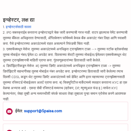
इन्व्हेस्टर, लक्ष द्या
1.
इन्व्हेस्टर्ससाठी सल्ला
2. IPO सबस्क्राईब करताना इन्व्हेस्टरद्वारे चेक जारी करण्याची गरज नाही. वाटप झाल्यास पेमेंट करण्याची
तुमच्या बँकेला अधिकृतता देण्यासाठी, ॲप्लिकेशन फॉर्ममध्ये केवळ बँक अकाउंट नंबर लिहा आणि स्वाक्षरी
करा. पैसे इन्व्हेस्टरच्या अकाउंटमध्ये राहत असल्याने रिफंडची चिंता नाही.
3. एक्सचेंजमधून मेसेज: तुमच्या अकाउंटमध्ये अनधिकृत ट्रान्झॅक्शन टाळा --> तुमच्या स्टॉक ब्रोकर्ससह
तुमचा मोबाईल नंबर/ईमेल ID अपडेट करा. दिवसाच्या शेवटी तुमच्या मोबाईल/ईमेलवर एक्सचेंजमधून थेट
तुमच्या ट्रान्झॅक्शनची माहिती प्राप्त करा. गुंतवणूकदारांच्या हितासाठी जारी केलेले.
4. डिपॉझिटरीकडून मेसेज: अ) तुमच्या डिमॅट अकाउंटमध्ये अनधिकृत ट्रान्झॅक्शन टाळा -> तुमच्या
डिपॉझिटरी सहभागीसह तुमचा मोबाईल नंबर अपडेट करा. इन्व्हेस्टरच्या हितासाठी जारी केलेल्या त्याच
दिवशी CDSL कडून थेट तुमच्या डिमॅट अकाउंटमध्ये सर्व डेबिट आणि इतर महत्त्वाच्या ट्रान्झॅक्शनसाठी
तुमच्या रजिस्टर्ड मोबाईलवर अलर्ट प्राप्त करा. ब) सिक्युरिटीज मार्केटमध्ये व्यवहार करताना KYC हा एक
वेळचा अभ्यास आहे - एकदा सेबी रजिस्टर्ड मध्यस्थ (ब्रोकर, DP, म्युच्युअल फंड इ.) मार्फत KYC
केल्यानंतर, जेव्हा तुम्ही अन्य मध्यस्थीशी संपर्क साधता तेव्हा तुम्हाला पुन्हा समान प्रोसेस करणे आवश्यक
नाही.
ईमेल:
support@5paisa.com