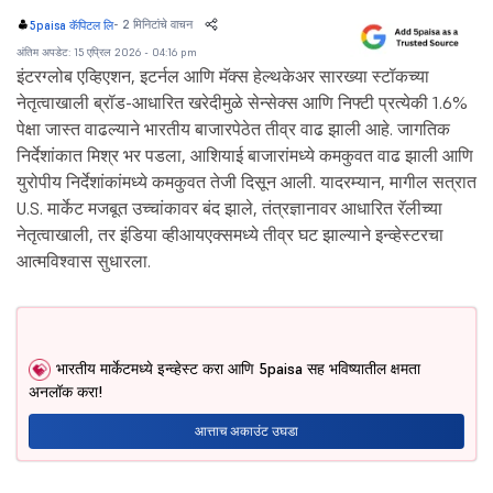
-
2 मिनिटांचे वाचन
5paisa कॅपिटल लि
अंतिम अपडेट: 15 एप्रिल 2026 - 04:16 pm
इंटरग्लोब एव्हिएशन, इटर्नल आणि मॅक्स हेल्थकेअर सारख्या स्टॉकच्या
नेतृत्वाखाली ब्रॉड-आधारित खरेदीमुळे सेन्सेक्स आणि निफ्टी प्रत्येकी 1.6%
पेक्षा जास्त वाढल्याने भारतीय बाजारपेठेत तीव्र वाढ झाली आहे. जागतिक
निर्देशांकात मिश्र भर पडला, आशियाई बाजारांमध्ये कमकुवत वाढ झाली आणि
युरोपीय निर्देशांकांमध्ये कमकुवत तेजी दिसून आली. यादरम्यान, मागील सत्रात
U.S. मार्केट मजबूत उच्चांकावर बंद झाले, तंत्रज्ञानावर आधारित रॅलीच्या
नेतृत्वाखाली, तर इंडिया व्हीआयएक्समध्ये तीव्र घट झाल्याने इन्व्हेस्टरचा
आत्मविश्वास सुधारला.
भारतीय मार्केटमध्ये इन्व्हेस्ट करा आणि 5paisa सह भविष्यातील क्षमता
अनलॉक करा!
आत्ताच अकाउंट उघडा