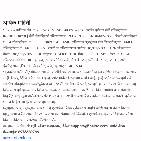
अधिक माहिती
5paisa कॅपिटल लि. CIN: L67190MH2007PLC289249 | स्टॉक ब्रोकर सेबी रजिस्ट्रेशन:
INZ000010231 | सेबी डिपॉझिटरी रजिस्ट्रेशन: IN DP CDSL: IN-DP-192-2016 | रिसर्च ॲनालिस्ट
SEBI रजिस्ट्रेशन. नं.: INH000025188 | AMFI-रजिस्टर्ड म्युच्युअल फंड डिस्ट्रीब्यूटर | AMFI
रजिस्ट्रेशन नं.: ARN-104096 | प्रारंभिक रजिस्ट्रेशन तारीख: 30/07/2015 | ARN ची वर्तमान
वैधता : 30/07/2027 | NSE सदस्य ID: 14300 | BSE मेंबर ID: 6363 | MCX मेंबर ID: 55945 |
रजिस्टर्ड ॲड्रेस - IIFL हाऊस, सन इन्फोटेक पार्क, रोड नं. 16V, प्लॉट नं. B-23, MIDC, ठाणे
इंडस्ट्रियल एरिया, वागळे इस्टेट, ठाणे, महाराष्ट्र - 400604
*ब्रोकरेज फ्लॅट फी/अंमलात आणलेल्या ऑर्डरच्या आधारावर आकारले जाईल आणि टक्केवारी आधारावर
नाही. सिक्युरिटीज मार्केटमधील इन्व्हेस्टमेंट मार्केट रिस्कच्या अधीन आहे, इन्व्हेस्टमेंट करण्यापूर्वी सर्व
संबंधित डॉक्युमेंट्स काळजीपूर्वक वाचा. IPV शी संबंधित सर्व प्रक्रिया पूर्ण झाल्यानंतर आणि क्लायंट ड्यू
डिलिजन्स पूर्ण झाल्यानंतर डिजिटल अकाउंट उघडले जाईल. जर ₹10/- किंवा त्यापेक्षा कमी शेअरचे
विक्री/खरेदी मूल्य असेल तर प्रति शेअर कमाल 25 पैसा ब्रोकरेज संकलित केले जाऊ शकते. ब्रोकरेज
SEBI विहित मर्यादेपेक्षा जास्त होणार नाही.
म्युच्युअल फंड, म्युच्युअल फंड-SIP हे एक्सचेंज ट्रेडेड प्रॉडक्ट्स नाहीत आणि सदस्य केवळ वितरक
म्हणून काम करीत आहे. वितरण उपक्रमाच्या संदर्भात सर्व विवादांना एक्सचेंज इन्व्हेस्टर रिड्रेसल फोरम
किंवा आर्बिट्रेशन यंत्रणेचा ॲक्सेस नसेल.
अनुपालन अधिकारी:
श्री. रवींद्र कळवणकर, ईमेल: support@5paisa.com, सपोर्ट डेस्क
हेल्पलाईन: 8976689766
आमच्याशी संपर्क साधा