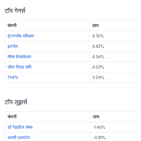
टॉप गेनर्स
कंपनी
लाभ
इंटरग्लोब एवीआय
4.76%
इटर्नल
4.42%
मॅक्स हेल्थकेअर
4.04%
पॉवर ग्रिड कॉर्प
4.03%
TMPV
3.59%
टॉप लूझर्स
कंपनी
लाभ
डॉ रेड्डीज लॅब्स
-1.46%
भारती एअरटेल
-0.81%