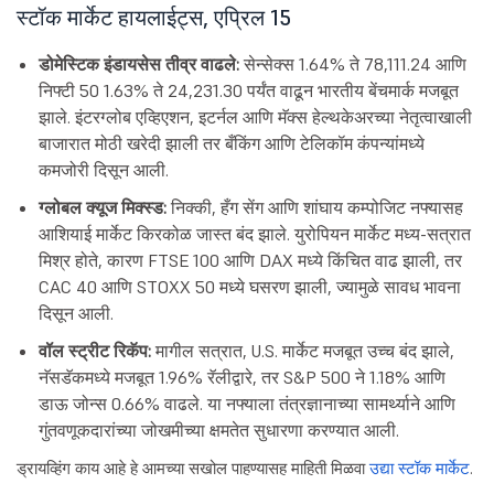
स्टॉक मार्केट हायलाईट्स, एप्रिल 15
डोमेस्टिक इंडायसेस तीव्र वाढले:
सेन्सेक्स 1.64% ते 78,111.24 आणि
निफ्टी 50 1.63% ते 24,231.30 पर्यंत वाढून भारतीय बेंचमार्क मजबूत
झाले. इंटरग्लोब एव्हिएशन, इटर्नल आणि मॅक्स हेल्थकेअरच्या नेतृत्वाखाली
बाजारात मोठी खरेदी झाली तर बँकिंग आणि टेलिकॉम कंपन्यांमध्ये
कमजोरी दिसून आली.
ग्लोबल क्यूज मिक्स्ड:
निक्की, हँग सेंग आणि शांघाय कम्पोजिट नफ्यासह
आशियाई मार्केट किरकोळ जास्त बंद झाले. युरोपियन मार्केट मध्य-सत्रात
मिश्र होते, कारण FTSE 100 आणि DAX मध्ये किंचित वाढ झाली, तर
CAC 40 आणि STOXX 50 मध्ये घसरण झाली, ज्यामुळे सावध भावना
दिसून आली.
वॉल स्ट्रीट रिकॅप:
मागील सत्रात, U.S. मार्केट मजबूत उच्च बंद झाले,
नॅसडॅकमध्ये मजबूत 1.96% रॅलीद्वारे, तर S&P 500 ने 1.18% आणि
डाऊ जोन्स 0.66% वाढले. या नफ्याला तंत्रज्ञानाच्या सामर्थ्याने आणि
गुंतवणूकदारांच्या जोखमीच्या क्षमतेत सुधारणा करण्यात आली.
ड्रायव्हिंग काय आहे हे आमच्या सखोल पाहण्यासह माहिती मिळवा
उद्या स्टॉक मार्केट
.