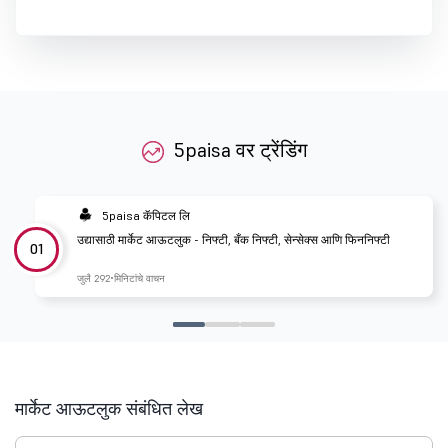
5paisa वर ट्रेंडिंग
5paisa कॅपिटल लि
उद्यासाठी मार्केट आऊटलुक - निफ्टी, बँक निफ्टी, सेन्सेक्स आणि फिननिफ्टी
01
जुलै 29
2 मिनिटांचे वाचन
मार्केट आऊटलुक संबंधित लेख