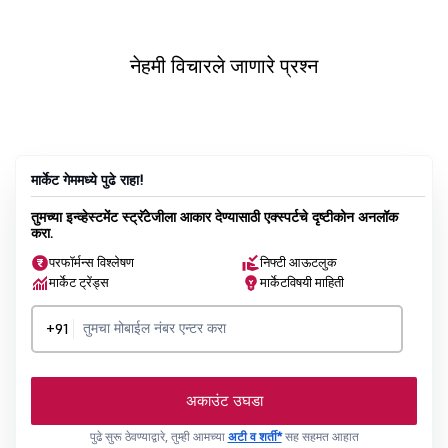
नेहमी विचारले जाणारे प्रश्न
मार्केट गेममध्ये पुढे राहा!
तुमच्या इन्व्हेस्टमेंट स्ट्रॅटेजीला आकार देण्यासाठी एक्स्पर्टचे दृष्टीकोन अनलॉक
करा.
परफॉर्मन्स विश्लेषण
निफ्टी आऊटलुक
मार्केट ट्रेंड्स
मार्केटविषयी माहिती
+91
अकाउंट उघडा
पुढे सुरू ठेवण्याद्वारे, तुम्ही आमच्या
अटी व शर्ती*
सह सहमत आहात