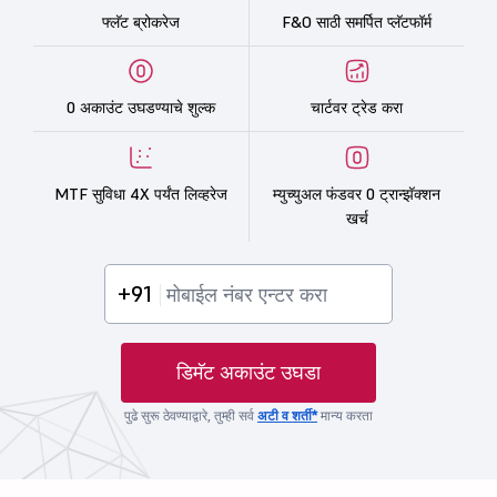
फ्लॅट ब्रोकरेज
F&O साठी समर्पित प्लॅटफॉर्म
0 अकाउंट उघडण्याचे शुल्क
चार्टवर ट्रेड करा
MTF सुविधा 4X पर्यंत लिव्हरेज
म्युच्युअल फंडवर 0 ट्रान्झॅक्शन
खर्च
+91
डिमॅट अकाउंट उघडा
पुढे सुरू ठेवण्याद्वारे, तुम्ही सर्व
अटी व शर्ती*
मान्य करता