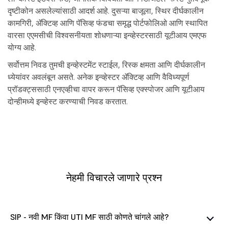
दृष्टीकोन असलेल्यांसाठी आदर्श आहे. दुसऱ्या बाजूला, स्थिर दीर्घकालीन
कामगिरी, ॲक्टिव्ह आणि पॅसिव्ह फंडचा समृद्ध पोर्टफोलिओ आणि स्थापित
वारसा एएमसीची विश्वसनीयता शोधणाऱ्या इन्व्हेस्टरसाठी यूटीआय एमएफ
योग्य आहे.
सर्वोत्तम निवड तुमची इन्व्हेस्टमेंट स्टाईल, रिस्क क्षमता आणि दीर्घकालीन
ध्येयांवर अवलंबून असते. अनेक इन्व्हेस्टर ॲक्टिव्ह आणि वैविध्यपूर्ण
प्रॉडक्ट्ससाठी एनएव्हीचा वापर करून पॅसिव्ह एक्स्पोजर आणि यूटीआय
दोन्हीमध्ये इन्व्हेस्ट करण्याची निवड करतात.
नेहमी विचारले जाणारे प्रश्न
SIP - नवी MF किंवा UTI MF साठी कोणते चांगले आहे?