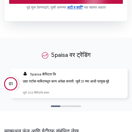
पुढे सुरू ठेवण्याद्वारे, तुम्ही आमच्या
अटी व शर्ती*
सह सहमत आहात
5paisa वर ट्रेंडिंग
5paisa कॅपिटल लि
उद्या स्टॉक मार्केटमधून काय अपेक्षा करावी: जुलै 31 च्या आधी प्रमुख मुद्दे
01
जुलै 30
2 मिनिटांचे वाचन
म्युच्युअल फंड आणि ईटीएफ संबंधित लेख