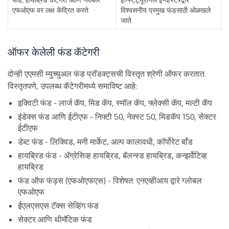
फंड, हायब्रिड कॅटेगरी आणि ग्लोबल
इन्स्टिट्यूशनल इन्व्हेस्टरद्वारे
एफओएफ वर लक्ष केंद्रित करते.
विश्वसनीय प्रमुख फंडसाठी ओळखले
जाते.
ऑफर केलेली फंड कॅटेगरी
दोन्ही एएमसी म्युच्युअल फंड प्रॉडक्ट्सची विस्तृत श्रेणी ऑफर करतात.
विस्तृतपणे, उपलब्ध कॅटेगरीमध्ये समाविष्ट आहे:
इक्विटी फंड - लार्ज कॅप, मिड कॅप, स्मॉल कॅप, फ्लेक्सी कॅप, मल्टी कॅप
इंडेक्स फंड आणि ईटीएफ - निफ्टी 50, नेक्स्ट 50, मिडकॅप 150, सेक्टर
ईटीएफ
डेब्ट फंड - लिक्विड, मनी मार्केट, अल्प कालावधी, कॉर्पोरेट बाँड
हायब्रिड फंड - ॲग्रेसिव्ह हायब्रिड, बॅलन्स्ड हायब्रिड, कन्झर्वेटिव्ह
हायब्रिड
फंड ऑफ फंड्स (एफओएफएस) - विशेषत: एनएव्हीआय द्वारे ग्लोबल
एफओएफ
ईएलएसएस टॅक्स सेव्हिंग फंड
सेक्टर आणि थीमॅटिक फंड