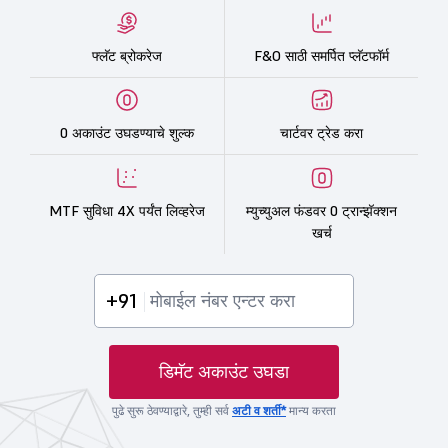
फ्लॅट ब्रोकरेज
F&O साठी समर्पित प्लॅटफॉर्म
0 अकाउंट उघडण्याचे शुल्क
चार्टवर ट्रेड करा
MTF सुविधा 4X पर्यंत लिव्हरेज
म्युच्युअल फंडवर 0 ट्रान्झॅक्शन
खर्च
+91
डिमॅट अकाउंट उघडा
पुढे सुरू ठेवण्याद्वारे, तुम्ही सर्व
अटी व शर्ती*
मान्य करता