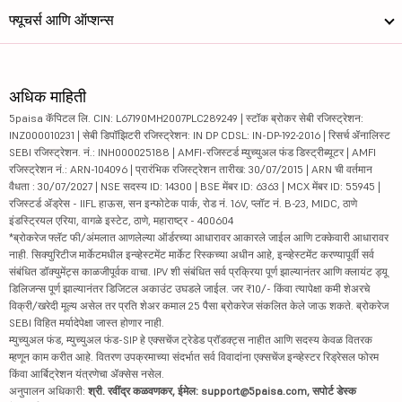
फ्यूचर्स आणि ऑप्शन्स
अधिक माहिती
5paisa कॅपिटल लि. CIN: L67190MH2007PLC289249 | स्टॉक ब्रोकर सेबी रजिस्ट्रेशन:
INZ000010231 | सेबी डिपॉझिटरी रजिस्ट्रेशन: IN DP CDSL: IN-DP-192-2016 | रिसर्च ॲनालिस्ट
SEBI रजिस्ट्रेशन. नं.: INH000025188 | AMFI-रजिस्टर्ड म्युच्युअल फंड डिस्ट्रीब्यूटर | AMFI
रजिस्ट्रेशन नं.: ARN-104096 | प्रारंभिक रजिस्ट्रेशन तारीख: 30/07/2015 | ARN ची वर्तमान
वैधता : 30/07/2027 | NSE सदस्य ID: 14300 | BSE मेंबर ID: 6363 | MCX मेंबर ID: 55945 |
रजिस्टर्ड ॲड्रेस - IIFL हाऊस, सन इन्फोटेक पार्क, रोड नं. 16V, प्लॉट नं. B-23, MIDC, ठाणे
इंडस्ट्रियल एरिया, वागळे इस्टेट, ठाणे, महाराष्ट्र - 400604
*ब्रोकरेज फ्लॅट फी/अंमलात आणलेल्या ऑर्डरच्या आधारावर आकारले जाईल आणि टक्केवारी आधारावर
नाही. सिक्युरिटीज मार्केटमधील इन्व्हेस्टमेंट मार्केट रिस्कच्या अधीन आहे, इन्व्हेस्टमेंट करण्यापूर्वी सर्व
संबंधित डॉक्युमेंट्स काळजीपूर्वक वाचा. IPV शी संबंधित सर्व प्रक्रिया पूर्ण झाल्यानंतर आणि क्लायंट ड्यू
डिलिजन्स पूर्ण झाल्यानंतर डिजिटल अकाउंट उघडले जाईल. जर ₹10/- किंवा त्यापेक्षा कमी शेअरचे
विक्री/खरेदी मूल्य असेल तर प्रति शेअर कमाल 25 पैसा ब्रोकरेज संकलित केले जाऊ शकते. ब्रोकरेज
SEBI विहित मर्यादेपेक्षा जास्त होणार नाही.
म्युच्युअल फंड, म्युच्युअल फंड-SIP हे एक्सचेंज ट्रेडेड प्रॉडक्ट्स नाहीत आणि सदस्य केवळ वितरक
म्हणून काम करीत आहे. वितरण उपक्रमाच्या संदर्भात सर्व विवादांना एक्सचेंज इन्व्हेस्टर रिड्रेसल फोरम
किंवा आर्बिट्रेशन यंत्रणेचा ॲक्सेस नसेल.
अनुपालन अधिकारी:
श्री. रवींद्र कळवणकर, ईमेल: support@5paisa.com, सपोर्ट डेस्क