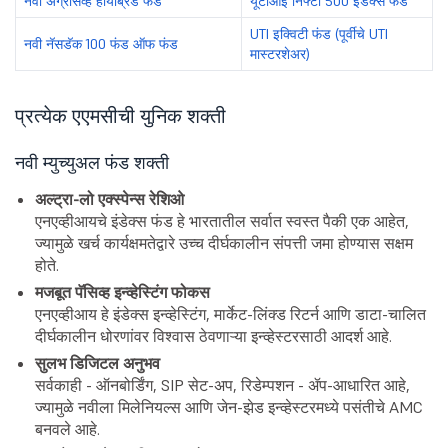
नवी ॲग्रेसिव्ह हायब्रिड फंड
यूटीआई निफ्टी 500 इंडेक्स फंड
UTI इक्विटी फंड (पूर्वीचे UTI
नवी नॅसडॅक 100 फंड ऑफ फंड
मास्टरशेअर)
प्रत्येक एएमसीची युनिक शक्ती
नवी म्युच्युअल फंड शक्ती
अल्ट्रा-लो एक्स्पेन्स रेशिओ
एनएव्हीआयचे इंडेक्स फंड हे भारतातील सर्वात स्वस्त पैकी एक आहेत,
ज्यामुळे खर्च कार्यक्षमतेद्वारे उच्च दीर्घकालीन संपत्ती जमा होण्यास सक्षम
होते.
मजबूत पॅसिव्ह इन्व्हेस्टिंग फोकस
एनएव्हीआय हे इंडेक्स इन्व्हेस्टिंग, मार्केट-लिंक्ड रिटर्न आणि डाटा-चालित
दीर्घकालीन धोरणांवर विश्वास ठेवणाऱ्या इन्व्हेस्टरसाठी आदर्श आहे.
सुलभ डिजिटल अनुभव
सर्वकाही - ऑनबोर्डिंग, SIP सेट-अप, रिडेम्पशन - ॲप-आधारित आहे,
ज्यामुळे नवीला मिलेनियल्स आणि जेन-झेड इन्व्हेस्टरमध्ये पसंतीचे AMC
बनवले आहे.