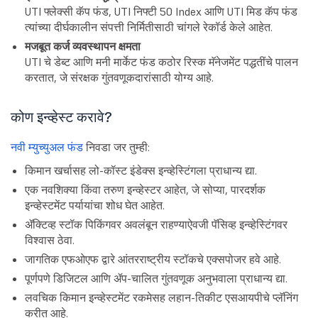
UTI फ्लेक्सी कॅप फंड, UTI निफ्टी 50 Index आणि UTI मिड कॅप फंड
त्यांच्या दीर्घकालीन संपत्ती निर्मितीसाठी चांगले रेकॉर्ड केले आहेत.
मजबूत कर्ज व्यवस्थापन क्षमता
UTI चे डेब्ट आणि मनी मार्केट फंड कठोर रिस्क मॅनेजमेंट पद्धतींचे पालन
करतात, जे संरक्षक गुंतवणूकदारांसाठी योग्य आहे.
कोण इन्व्हेस्ट करावे?
नवी म्युच्युअल फंड
निवडा जर तुम्ही:
किमान खर्चासह लो-कॉस्ट इंडेक्स इन्व्हेस्टिंगला प्राधान्य द्या.
एक नवशिक्या किंवा तरुण इन्व्हेस्टर आहेत, जे सोप्या, पारदर्शक
इन्व्हेस्टमेंट पर्यायांचा शोध घेत आहेत.
ॲक्टिव्ह स्टॉक पिकिंगवर अवलंबून राहण्याऐवजी पॅसिव्ह इन्व्हेस्टिंगवर
विश्वास ठेवा.
जागतिक एफओएफ द्वारे आंतरराष्ट्रीय स्टॉकचे एक्सपोजर हवे आहे.
पूर्णपणे डिजिटल आणि ॲप-चालित गुंतवणूक अनुभवाला प्राधान्य द्या.
लवचिक किमान इन्व्हेस्टमेंट रकमेसह लहान-तिकीट एसआयपीचे प्लॅनिंग
करीत आहे.