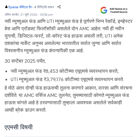
-
4 मिनिटांचे वाचन
5paisa कॅपिटल लि
अंतिम अपडेट: 21 जुलै 2026 - 04:56 pm
नवी म्युच्युअल फंड आणि UTI म्युच्युअल फंड हे पूर्णपणे भिन्न रेकॉर्ड, इन्व्हेस्टर
बेस आणि प्रॉडक्ट फिलॉसॉफी असलेले दोन AMC आहेत. नवी ही नवीन
युगाची, डिजिटल-फर्स्ट, लो-कॉस्ट फंड हाऊस असली तरी, UTI अनेक
दशकांचा मार्केट अनुभव असलेल्या भारतातील सर्वात जुन्या आणि सर्वात
विश्वसनीय म्युच्युअल फंड कंपन्यांपैकी एक आहे.
30 सप्टेंबर 2025 पर्यंत,
नवी म्युच्युअल फंड ₹8,453 कोटीच्या एयूएमचे व्यवस्थापन करते,
UTI म्युच्युअल फंड ₹3,79,176 कोटीच्या एयूएमचे व्यवस्थापन करते.
हे मोठे अंतर दोन्ही फंड हाऊसची तुलना करणारे आकार, वारसा आणि संरचना
दर्शविते. या AMC वर्सिज AMC तुलनेत, तुमच्यासाठी कोणते म्युच्युअल फंड
हाऊस चांगले आहे हे ठरवण्यासाठी तुम्हाला आवश्यक असलेले सर्वकाही
आम्ही ब्रेक डाउन करतो.
एएमसी विषयी