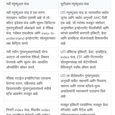
नवी म्युच्युअल फंड
यूटीआय म्युच्युअल फंड
नवी म्युच्युअल फंड हे एक तरुण,
UTI म्युच्युअल फंड हा भारतातील सर्वात
तंत्रज्ञान-चालित एएमसी आहे जे लो-
जुन्या आणि सर्वात अनुभवी AMC पैकी
कॉस्ट इंडेक्स फंड आणि सुलभ डिजिटल
एक आहे, जो त्यांच्या मजबूत संशोधन,
गुंतवणूकीसाठी ओळखले जाते. हे पॅसिव्ह
अनुशासित इन्व्हेस्टमेंट फिलॉसॉफी आणि
फंड, ग्लोबल एफओएफ आणि easy-to-
चांगले कामगिरी करणारी इक्विटी, डेब्ट
understand इन्व्हेस्टमेंट सोल्यूशन्सवर
आणि हायब्रिड योजनांसाठी विश्वसनीय
लक्ष केंद्रित करते.
आहे.
नवी नवीन गुंतवणूकदारांसाठी योग्य
UTI ॲक्टिव्ह इक्विटी, डेब्ट, हायब्रिड,
अल्ट्रा-लो एक्स्पेन्स रेशिओ, किमान
index फंड, ETF आणि रिटायरमेंट
पेपरवर्क आणि सुलभ ॲप-आधारित
सोल्यूशन्ससह सर्व कॅटेगरीमध्ये
ऑनबोर्डिंग ऑफर करते.
वैविध्यपूर्ण स्कीम ऑफर करते.
UTI ला दीर्घकालीन गुंतवणूकदार,
पॅसिव्ह स्टाईल इन्व्हेस्टिंगला प्राधान्य
अनुभवी मार्केट सहभागी आणि स्थिरता,
देणाऱ्या तरुण, पहिल्यांदा आणि
सातत्य आणि वारसा ब्रँडचे मूल्य
किफायतशीर गुंतवणूकदारांमध्ये नवीचे
असलेल्यांनी व्यापकपणे प्राधान्य दिले
ब्रँड आकर्षण मजबूत आहे.
आहे.
मजबूत इक्विटी परफॉर्मन्स, मजबूत डेब्ट
निफ्टी index फंड, मिडकॅप index
मॅनेजमेंट आणि रिटेल आणि