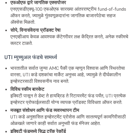
एफओएफ द्वारे जागतिक एक्सपोजर
एनएएसडीएक्यू-100 एफओएफ सारख्या आंतरराष्ट्रीय fund-of-funds
ऑफर करते, ज्यामुळे गुंतवणूकदारांना जागतिक बाजारपेठेचा सहज
ॲक्सेस मिळतो.
सोपे, विनासंवेदना प्रॉडक्ट रेषा
एनएव्हीआय केवळ आवश्यक कॅटेगरीवर लक्ष केंद्रित करते, अनेक स्कीमचे
क्लटर टाळते.
UTI म्युच्युअल फंडचे सामर्थ्य
भारतातील सर्वात जुन्या AMC पैकी एक म्हणून विश्वास आणि स्थिरतेचा
वारसा, UTI कडे दशकांचा मार्केट अनुभव आहे, ज्यामुळे ते दीर्घकालीन
इन्व्हेस्टरसाठी विश्वसनीय नाव बनते.
विविध स्कीम बास्केट
इक्विटी पासून ते डेब्ट ते हायब्रिड ते रिटायरमेंट फंड पर्यंत, UTI प्रत्येक
इन्व्हेस्टर प्रोफाईलसाठी योग्य व्यापक प्रॉडक्ट विविधता ऑफर करते.
मजबूत संशोधन आणि फंड व्यवस्थापन टीम
UTI कडे अनुशासित इन्व्हेस्टमेंट प्रोसेस आणि सातत्यपूर्ण कामगिरीसाठी
ओळखले जाणारे काही सर्वात अनुभवी फंड मॅनेजर आहेत.
इक्विटी फंडमध्ये सिद्ध ट्रॅक रेकॉर्ड