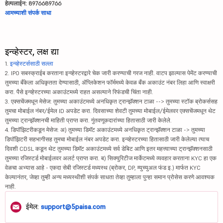
हेल्पलाईन: 8976689766
आमच्याशी संपर्क साधा
इन्व्हेस्टर, लक्ष द्या
1.
इन्व्हेस्टर्ससाठी सल्ला
2. IPO सबस्क्राईब करताना इन्व्हेस्टरद्वारे चेक जारी करण्याची गरज नाही. वाटप झाल्यास पेमेंट करण्याची
तुमच्या बँकेला अधिकृतता देण्यासाठी, ॲप्लिकेशन फॉर्ममध्ये केवळ बँक अकाउंट नंबर लिहा आणि स्वाक्षरी
करा. पैसे इन्व्हेस्टरच्या अकाउंटमध्ये राहत असल्याने रिफंडची चिंता नाही.
3. एक्सचेंजमधून मेसेज: तुमच्या अकाउंटमध्ये अनधिकृत ट्रान्झॅक्शन टाळा --> तुमच्या स्टॉक ब्रोकर्ससह
तुमचा मोबाईल नंबर/ईमेल ID अपडेट करा. दिवसाच्या शेवटी तुमच्या मोबाईल/ईमेलवर एक्सचेंजमधून थेट
तुमच्या ट्रान्झॅक्शनची माहिती प्राप्त करा. गुंतवणूकदारांच्या हितासाठी जारी केलेले.
4. डिपॉझिटरीकडून मेसेज: अ) तुमच्या डिमॅट अकाउंटमध्ये अनधिकृत ट्रान्झॅक्शन टाळा -> तुमच्या
डिपॉझिटरी सहभागीसह तुमचा मोबाईल नंबर अपडेट करा. इन्व्हेस्टरच्या हितासाठी जारी केलेल्या त्याच
दिवशी CDSL कडून थेट तुमच्या डिमॅट अकाउंटमध्ये सर्व डेबिट आणि इतर महत्त्वाच्या ट्रान्झॅक्शनसाठी
तुमच्या रजिस्टर्ड मोबाईलवर अलर्ट प्राप्त करा. ब) सिक्युरिटीज मार्केटमध्ये व्यवहार करताना KYC हा एक
वेळचा अभ्यास आहे - एकदा सेबी रजिस्टर्ड मध्यस्थ (ब्रोकर, DP, म्युच्युअल फंड इ.) मार्फत KYC
केल्यानंतर, जेव्हा तुम्ही अन्य मध्यस्थीशी संपर्क साधता तेव्हा तुम्हाला पुन्हा समान प्रोसेस करणे आवश्यक
नाही.
ईमेल:
support@5paisa.com