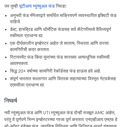
जर तुम्ही
यूटीआय म्युच्युअल फंड
निवडा:
अनुभवी फंड मॅनेजरद्वारे समर्थित सक्रियपणे व्यवस्थापित इक्विटी फंड
पाहिजे.
डेब्ट, हायब्रिड आणि थीमॅटिक फंडसह सर्व कॅटेगरीमध्ये वैविध्यपूर्ण
स्कीमला प्राधान्य द्या.
एक दीर्घकालीन इन्व्हेस्टर आहेत जे सातत्य, स्थिरता आणि वारसा
कामगिरीची कदर करतात.
रिटायरमेंट फंड किंवा मुलांच्या फंड सारख्या अत्याधुनिक स्कीमची
आवश्यकता.
सिद्ध 20+ वर्षाच्या कामगिरी रेकॉर्डसह फंड हाऊस हवे आहे.
संपूर्ण भारतात सल्लागार आणि वितरक सहाय्याच्या विस्तृत नेटवर्कसह
एएमसीला प्राधान्य द्या.
निष्कर्ष
नवी म्युच्युअल फंड आणि UTI म्युच्युअल फंड दोन्ही मजबूत AMC आहेत,
परंतु ते पूर्णपणे भिन्न इन्व्हेस्टरच्या गरजा पूर्ण करतात. एनएव्हीआय एमएफ हे
लो-कॉस्ट इंडेक्स फंड, जागतिक विविधता आणि डिजिटल-फर्स्ट गुंतवणूक