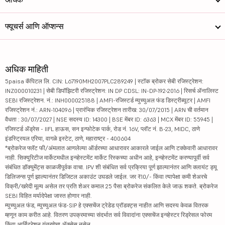
फ्यूचर्स आणि ऑप्शन्स
अधिक माहिती
5paisa कॅपिटल लि. CIN: L67190MH2007PLC289249 | स्टॉक ब्रोकर सेबी रजिस्ट्रेशन:
INZ000010231 | सेबी डिपॉझिटरी रजिस्ट्रेशन: IN DP CDSL: IN-DP-192-2016 | रिसर्च ॲनालिस्ट
SEBI रजिस्ट्रेशन. नं.: INH000025188 | AMFI-रजिस्टर्ड म्युच्युअल फंड डिस्ट्रीब्यूटर | AMFI
रजिस्ट्रेशन नं.: ARN-104096 | प्रारंभिक रजिस्ट्रेशन तारीख: 30/07/2015 | ARN ची वर्तमान
वैधता : 30/07/2027 | NSE सदस्य ID: 14300 | BSE मेंबर ID: 6363 | MCX मेंबर ID: 55945 |
रजिस्टर्ड ॲड्रेस - IIFL हाऊस, सन इन्फोटेक पार्क, रोड नं. 16V, प्लॉट नं. B-23, MIDC, ठाणे
इंडस्ट्रियल एरिया, वागळे इस्टेट, ठाणे, महाराष्ट्र - 400604
*ब्रोकरेज फ्लॅट फी/अंमलात आणलेल्या ऑर्डरच्या आधारावर आकारले जाईल आणि टक्केवारी आधारावर
नाही. सिक्युरिटीज मार्केटमधील इन्व्हेस्टमेंट मार्केट रिस्कच्या अधीन आहे, इन्व्हेस्टमेंट करण्यापूर्वी सर्व
संबंधित डॉक्युमेंट्स काळजीपूर्वक वाचा. IPV शी संबंधित सर्व प्रक्रिया पूर्ण झाल्यानंतर आणि क्लायंट ड्यू
डिलिजन्स पूर्ण झाल्यानंतर डिजिटल अकाउंट उघडले जाईल. जर ₹10/- किंवा त्यापेक्षा कमी शेअरचे
विक्री/खरेदी मूल्य असेल तर प्रति शेअर कमाल 25 पैसा ब्रोकरेज संकलित केले जाऊ शकते. ब्रोकरेज
SEBI विहित मर्यादेपेक्षा जास्त होणार नाही.
म्युच्युअल फंड, म्युच्युअल फंड-SIP हे एक्सचेंज ट्रेडेड प्रॉडक्ट्स नाहीत आणि सदस्य केवळ वितरक
म्हणून काम करीत आहे. वितरण उपक्रमाच्या संदर्भात सर्व विवादांना एक्सचेंज इन्व्हेस्टर रिड्रेसल फोरम
किंवा आर्बिट्रेशन यंत्रणेचा ॲक्सेस नसेल.