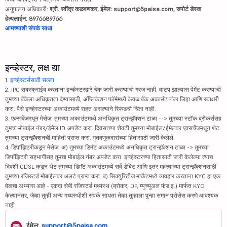
अनुपालन अधिकारी:
श्री. रवींद्र कळवणकर, ईमेल: support@5paisa.com, सपोर्ट डेस्क
हेल्पलाईन: 8976689766
आमच्याशी संपर्क साधा
इन्व्हेस्टर, लक्ष द्या
1.
इन्व्हेस्टर्ससाठी सल्ला
2. IPO सबस्क्राईब करताना इन्व्हेस्टरद्वारे चेक जारी करण्याची गरज नाही. वाटप झाल्यास पेमेंट करण्याची
तुमच्या बँकेला अधिकृतता देण्यासाठी, ॲप्लिकेशन फॉर्ममध्ये केवळ बँक अकाउंट नंबर लिहा आणि स्वाक्षरी
करा. पैसे इन्व्हेस्टरच्या अकाउंटमध्ये राहत असल्याने रिफंडची चिंता नाही.
3. एक्सचेंजमधून मेसेज: तुमच्या अकाउंटमध्ये अनधिकृत ट्रान्झॅक्शन टाळा --> तुमच्या स्टॉक ब्रोकर्ससह
तुमचा मोबाईल नंबर/ईमेल ID अपडेट करा. दिवसाच्या शेवटी तुमच्या मोबाईल/ईमेलवर एक्सचेंजमधून थेट
तुमच्या ट्रान्झॅक्शनची माहिती प्राप्त करा. गुंतवणूकदारांच्या हितासाठी जारी केलेले.
4. डिपॉझिटरीकडून मेसेज: अ) तुमच्या डिमॅट अकाउंटमध्ये अनधिकृत ट्रान्झॅक्शन टाळा -> तुमच्या
डिपॉझिटरी सहभागीसह तुमचा मोबाईल नंबर अपडेट करा. इन्व्हेस्टरच्या हितासाठी जारी केलेल्या त्याच
दिवशी CDSL कडून थेट तुमच्या डिमॅट अकाउंटमध्ये सर्व डेबिट आणि इतर महत्त्वाच्या ट्रान्झॅक्शनसाठी
तुमच्या रजिस्टर्ड मोबाईलवर अलर्ट प्राप्त करा. ब) सिक्युरिटीज मार्केटमध्ये व्यवहार करताना KYC हा एक
वेळचा अभ्यास आहे - एकदा सेबी रजिस्टर्ड मध्यस्थ (ब्रोकर, DP, म्युच्युअल फंड इ.) मार्फत KYC
केल्यानंतर, जेव्हा तुम्ही अन्य मध्यस्थीशी संपर्क साधता तेव्हा तुम्हाला पुन्हा समान प्रोसेस करणे आवश्यक
नाही.
ईमेल:
support@5paisa.com