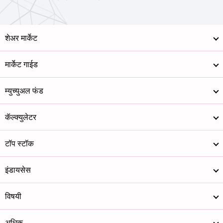
शेअर मार्केट
मार्केट गाईड
म्युच्युअल फंड
कॅल्क्युलेटर
टॉप स्टॉक
इंडायसेस
विषयी
अधिक