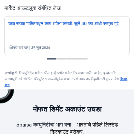
मार्केट आऊटलुक संबंधित लेख
उद्या स्टॉक मार्केटमधून काय अपेक्षा करावी: जुलै 30 च्या आधी प्रमुख मुद्दे
वर्दा खडे द्वारे | 29 जुलै 2026
अस्वीकृती:
सिक्युरिटीज मार्केटमधील इन्व्हेस्टमेंट मार्केट रिस्कच्या अधीन आहेत, इन्व्हेस्टमेंट
करण्यापूर्वी सर्व संबंधित डॉक्युमेंट्स काळजीपूर्वक वाचा. तपशीलवार अस्वीकृतीसाठी कृपया येथे
क्लिक
करा
.
मोफत डिमॅट अकाउंट उघडा
5paisa कम्युनिटीचा भाग बना -
भारताचे पहिले लिस्टेड
डिस्काउंट ब्रोकर.