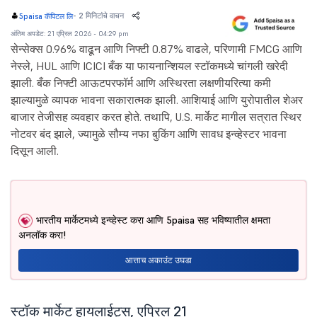
-
2 मिनिटांचे वाचन
5paisa कॅपिटल लि
अंतिम अपडेट: 21 एप्रिल 2026 - 04:29 pm
सेन्सेक्स 0.96% वाढून आणि निफ्टी 0.87% वाढले, परिणामी FMCG आणि
नेस्ले, HUL आणि ICICI बँक या फायनान्शियल स्टॉकमध्ये चांगली खरेदी
झाली. बँक निफ्टी आऊटपरफॉर्म आणि अस्थिरता लक्षणीयरित्या कमी
झाल्यामुळे व्यापक भावना सकारात्मक झाली. आशियाई आणि युरोपातील शेअर
बाजार तेजीसह व्यवहार करत होते. तथापि, U.S. मार्केट मागील सत्रात स्थिर
नोटवर बंद झाले, ज्यामुळे सौम्य नफा बुकिंग आणि सावध इन्व्हेस्टर भावना
दिसून आली.
भारतीय मार्केटमध्ये इन्व्हेस्ट करा आणि 5paisa सह भविष्यातील क्षमता
अनलॉक करा!
आत्ताच अकाउंट उघडा
स्टॉक मार्केट हायलाईट्स, एप्रिल 21