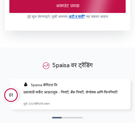
अकाउंट उघडा
पुढे सुरू ठेवण्याद्वारे, तुम्ही आमच्या
अटी व शर्ती*
सह सहमत आहात
5paisa वर ट्रेंडिंग
5paisa कॅपिटल लि
उद्यासाठी मार्केट आऊटलुक - निफ्टी, बँक निफ्टी, सेन्सेक्स आणि फिननिफ्टी
01
जुलै 29
2 मिनिटांचे वाचन