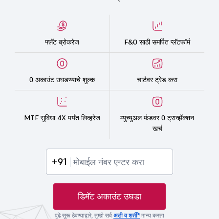
फ्लॅट ब्रोकरेज
F&O साठी समर्पित प्लॅटफॉर्म
0 अकाउंट उघडण्याचे शुल्क
चार्टवर ट्रेड करा
MTF सुविधा 4X पर्यंत लिव्हरेज
म्युच्युअल फंडवर 0 ट्रान्झॅक्शन
खर्च
+91
डिमॅट अकाउंट उघडा
पुढे सुरू ठेवण्याद्वारे, तुम्ही सर्व
अटी व शर्ती*
मान्य करता