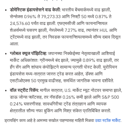
डोमेस्टिक इंडायसेसने वाढ केली:
भारतीय बेंचमार्कमध्ये वाढ झाली,
सेन्सेक्स 0.96% ते 79,273.33 आणि निफ्टी 50 मध्ये 0.87% ते
24,576.60 पर्यंत वाढ झाली. एफएमसीजी आणि फायनान्शियल
शेअर्समध्ये घसरण झाली, नेस्लेमध्ये 7.27% वाढ, त्यानंतर HUL आणि
ट्रेंटमध्ये वाढ झाली, तर निवडक फायनान्शियल्समध्ये सौम्य दबाव दिसून
आला.
ग्लोबल क्यूज पॉझिटिव्ह:
जपानच्या निक्केईच्या नेतृत्वाखाली आशियाई
मार्केट अधिकांशतः ग्रीनमध्ये बंद झाले, ज्यामुळे 0.89% वाढ झाली, तर
हँग सेंग आणि शांघाय कंपोझिटने सामान्य प्रगती पोस्ट केली. युरोपियन
इंडायसेस मध्य-सत्रात जास्त ट्रेड करत आहेत, डॅक्स आणि
एसटीओएक्स 50 प्रमुख वाढीसह, समर्थित जागतिक भावना दर्शविते.
वॉल स्ट्रीट रिकॅप:
मागील सत्रात, U.S. मार्केट म्यूट नोटवर समाप्त झाले,
डाऊ जोन्स फ्लॅटसह, तर नॅसडॅक 0.26% कमी झाले आणि S&P 500
0.24% घसरणीसह. सावधगिरीचा ट्रेंड तंत्रज्ञान आणि व्यापक
क्षेत्रातील सौम्य नफा बुकिंग आणि मिश्र संकेत प्रतिबिंबित करतो.
ड्रायव्हिंग काय आहे हे आमच्या सखोल पाहण्यासह माहिती मिळवा
उद्या स्टॉक मार्केट
.