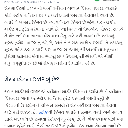
છેલ્લે અપડેટ કરેલ: 9 ડિસેમ્બર 2025 - 12:11 pm
શેર માર્કેટમાં CMP નો અર્થ વર્તમાન બજાર કિંમત પણ છે. જ્યારે
કોઈ સ્ટૉક વર્તમાન દર પર ખરીદવામાં અથવા વેચવામાં આવે છે,
ત્યારે તે બજાર કિંમત છે. આ વર્તમાન કિંમત છે જેના પર આ શેર
માર્કેટ પર ટ્રેડ કરવામાં આવે છે. આ કિંમતનો ઉપયોગ ચોક્કસ સમયે
તે શેર ખરીદવા અથવા વેચવાના હેતુ માટે કરી શકાય છે. સ્ટૉકનું
મૂલ્ય હંમેશા બદલાતું રહે છે, અને તે સમય સાથે બદલાશે. તે સ્ટૉકનું
મૂલ્ય એક કલાક પછી પણ બદલાશે. આમ, સીએમપીના મહત્વને
હંમેશા ધ્યાનમાં લેવામાં આવ્યું છે. પરિણામે, સીએમપી એ સૌથી
મહત્વપૂર્ણ ઘટક છે જે રોકાણકારોનો ઉપયોગ કરે છે.
શેર માર્કેટમાં CMP શું છે?
સ્ટૉક માર્કેટમાં CMP એ વર્તમાન માર્કેટ કિંમતને દર્શાવે છે. તે વર્તમાન
કિંમત છે જેના પર સ્ટૉક માર્કેટમાં ટ્રેડ કરવામાં આવી રહી છે.
કિંમતનો ઉપયોગ તે ચોક્કસ સમયે તે શેર ખરીદવા અથવા વેચવા
માટે કરી શકાય છે.
સ્ટૉક
ની કિંમત ક્યારેય સમાન નથી અને સમય
સાથે બદલાય છે. હમણાં સ્ટૉકનું મૂલ્ય શું છે, તે એક કલાક પછી પણ
સમાન રહેશે નહીં. તેથી જ CMP ને હંમેશા ધ્યાનમાં લેવામાં આવે છે.