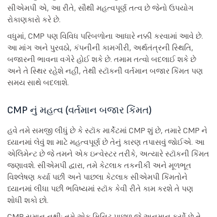
સીએમપી એ, આ રીતે, સૌથી મહત્વપૂર્ણ તત્વ છે જેનો ઉપયોગ
રોકાણકારો કરે છે.
વધુમાં, CMP પણ વિવિધ પરિબળોના આધારે નક્કી કરવામાં આવે છે.
આ માંગ અને પુરવઠો, કંપનીની કામગીરી, અર્થતંત્રની સ્થિતિ,
બજારની ભાવના વગેરે હોઈ શકે છે. તમામ તત્વો બદલાઈ શકે છે
અને તે સ્થિર રહેશે નહીં, તેથી સ્ટૉકની વર્તમાન બજાર કિંમત પણ
સમય સાથે બદલાશે.
CMP નું મહત્વ (વર્તમાન બજાર કિંમત)
હવે તમે સમજી લીધું છે કે સ્ટૉક માર્કેટમાં CMP શું છે, તમારે CMP ને
ધ્યાનમાં લેવું શા માટે મહત્વપૂર્ણ છે તેનું કારણ તપાસવું જોઈએ. આ
એલિમેન્ટ છે જે તમને એક ઇન્વેસ્ટર તરીકે, અત્યારે સ્ટૉકની કિંમત
જણાવશે. સીએમપી દ્વારા, તમે કેટલાક તકનીકી અને મૂળભૂત
વિશ્લેષણ કર્યા પછી અને પાછલા કેટલાક સીએમપી કિંમતોને
ધ્યાનમાં લીધા પછી ભવિષ્યમાં સ્ટૉક કેવી રીતે કામ કરશે તે પણ
શોધી શકો છો.
CMP સમાન નથી; તમે એક મિનિટ પાછળ જે અનુમાન કર્યો છે તે