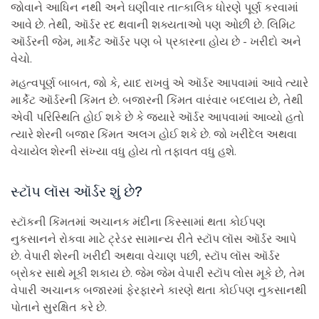
જોવાને આધિન નથી અને ઘણીવાર તાત્કાલિક ધોરણે પૂર્ણ કરવામાં
આવે છે. તેથી, ઑર્ડર રદ થવાની શક્યતાઓ પણ ઓછી છે. લિમિટ
ઑર્ડરની જેમ, માર્કેટ ઑર્ડર પણ બે પ્રકારના હોય છે - ખરીદો અને
વેચો.
મહત્વપૂર્ણ બાબત, જો કે, યાદ રાખવું એ ઑર્ડર આપવામાં આવે ત્યારે
માર્કેટ ઑર્ડરની કિંમત છે. બજારની કિંમત વારંવાર બદલાય છે, તેથી
એવી પરિસ્થિતિ હોઈ શકે છે કે જ્યારે ઑર્ડર આપવામાં આવ્યો હતો
ત્યારે શેરની બજાર કિંમત અલગ હોઈ શકે છે. જો ખરીદેલ અથવા
વેચાયેલ શેરની સંખ્યા વધુ હોય તો તફાવત વધુ હશે.
સ્ટૉપ લૉસ ઑર્ડર શું છે?
સ્ટૉકની કિંમતમાં અચાનક મંદીના કિસ્સામાં થતા કોઈપણ
નુકસાનને રોકવા માટે ટ્રેડર સામાન્ય રીતે સ્ટૉપ લૉસ ઑર્ડર આપે
છે. વેપારી શેરની ખરીદી અથવા વેચાણ પછી, સ્ટૉપ લૉસ ઑર્ડર
બ્રોકર સાથે મૂકી શકાય છે. જેમ જેમ વેપારી સ્ટૉપ લોસ મૂકે છે, તેમ
વેપારી અચાનક બજારમાં ફેરફારને કારણે થતા કોઈપણ નુકસાનથી
પોતાને સુરક્ષિત કરે છે.