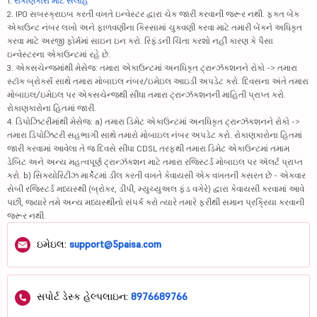
1.
રોકાણકારો માટે સલાહ
2. IPO સબસ્ક્રાઇબ કરતી વખતે ઇન્વેસ્ટર દ્વારા ચેક જારી કરવાની જરૂર નથી. ફક્ત બેંક
એકાઉન્ટ નંબર લખો અને ફાળવણીના કિસ્સામાં ચુકવણી કરવા માટે તમારી બેંકને અધિકૃત
કરવા માટે અરજી ફોર્મમાં સાઇન ઇન કરો. રિફંડની ચિંતા કરશો નહીં કારણ કે પૈસા
ઇન્વેસ્ટરના એકાઉન્ટમાં રહે છે.
3. એક્સચેન્જમાંથી મેસેજ: તમારા એકાઉન્ટમાં અનધિકૃત ટ્રાન્ઝૅક્શનને રોકો -> તમારા
સ્ટૉક બ્રોકર્સ સાથે તમારા મોબાઇલ નંબર/ઇમેઇલ આઇડી અપડેટ કરો. દિવસના અંતે તમારા
મોબાઇલ/ઇમેઇલ પર એક્સચેન્જથી સીધા તમારા ટ્રાન્ઝૅક્શનની માહિતી પ્રાપ્ત કરો.
રોકાણકારોના હિતમાં જારી.
4. ડિપોઝિટરીમાંથી મેસેજ: a) તમારા ડિમેટ એકાઉન્ટમાં અનધિકૃત ટ્રાન્ઝૅક્શનને રોકો ->
તમારા ડિપોઝિટરી સહભાગી સાથે તમારો મોબાઇલ નંબર અપડેટ કરો. રોકાણકારોના હિતમાં
જારી કરવામાં આવેલા તે જ દિવસે સીધા CDSL તરફથી તમારા ડિમેટ એકાઉન્ટમાં તમામ
ડેબિટ અને અન્ય મહત્વપૂર્ણ ટ્રાન્ઝૅક્શન માટે તમારા રજિસ્ટર્ડ મોબાઇલ પર ઍલર્ટ પ્રાપ્ત
કરો. b) સિક્યોરિટીઝ માર્કેટમાં ડીલ કરતી વખતે કેવાયસી એક વખતની કસરત છે - એકવાર
સેબી રજિસ્ટર્ડ મધ્યસ્થી (બ્રોકર, ડીપી, મ્યુચ્યુઅલ ફંડ વગેરે) દ્વારા કેવાયસી કરવામાં આવે
પછી, જ્યારે તમે અન્ય મધ્યસ્થીનો સંપર્ક કરો ત્યારે તમારે ફરીથી સમાન પ્રક્રિયા કરવાની
જરૂર નથી.
ઇમેઇલ:
support@5paisa.com
સપોર્ટ ડેસ્ક હેલ્પલાઇન:
8976689766