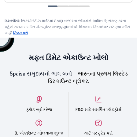
ડિસ્ક્લેમર:
સિક્યોરિટીઝ માર્કેટમાં રોકાણ બજારના જોખમોને આધિન છે, રોકાણ કરતા
પહેલાં તમામ સંબંધિત ડૉક્યૂમેન્ટ કાળજીપૂર્વક વાંચો. વિગતવાર ડિસ્ક્લેમર માટે કૃપા કરીને
અહીં
ક્લિક કરો
.
મફત ડિમેટ એકાઉન્ટ ખોલો
5paisa સમુદાયનો ભાગ બનો -
ભારતના પ્રથમ લિસ્ટેડ
ડિસ્કાઉન્ટ બ્રોકર.
ફ્લેટ બ્રોકરેજ
F&O માટે સમર્પિત પ્લેટફોર્મ
0. એકાઉન્ટ ખોલવાના શુલ્ક
ચાર્ટ પર ટ્રેડ કરો