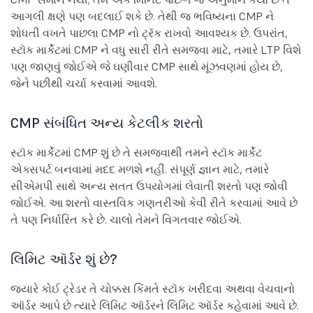
આગલી ક્ષણે પણ બદલાઈ શકે છે. તેથી જ ભવિષ્યના CMP ને
શોધતી વખતે પાછલા CMP નો ટ્રૅક રાખવો આવશ્યક છે. ઉપરાંત,
સ્ટૉક માર્કેટમાં CMP ને વધુ સારી રીતે સમજવા માટે, તમારે LTP વિશે
પણ જાણવું જોઈએ જે ઘણીવાર CMP સાથે મૂંઝવણમાં હોય છે,
જેને પછીથી ચર્ચા કરવામાં આવશે.
CMP સંબંધિત અન્ય કેટલીક શરતો
સ્ટૉક માર્કેટમાં CMP શું છે તે સમજવાથી તમને સ્ટૉક માર્કેટ
એક્સપર્ટ બનવામાં મદદ મળશે નહીં. સંપૂર્ણ જ્ઞાન માટે, તમારે
સીએમપી સાથે અન્ય સતત ઉપયોગમાં લેવાતી શરતો પણ જોવી
જોઈએ. આ શરતો વાસ્તવિક ગણતરીઓ કેવી રીતે કરવામાં આવે છે
તે પણ નિર્ધારિત કરે છે. ચાલો તેમને વિગતવાર જોઈએ.
લિમિટ ઑર્ડર શું છે?
જ્યારે કોઈ ટ્રેડર તે ચોક્કસ કિંમતે સ્ટૉક ખરીદવા અથવા વેચવાનો
ઑર્ડર આપે છે ત્યારે લિમિટ ઑર્ડરને લિમિટ ઑર્ડર કહેવામાં આવે છે.