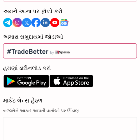
અમને આના પર ફૉલો કરો
અમારા સમુદાયમાં જોડાઓ
હમણાં ડાઉનલોડ કરો
માર્કેટ લેન્સ હેઠળ
બજારોને આકાર આપતી વાર્તાઓ પર ઊંડાણ