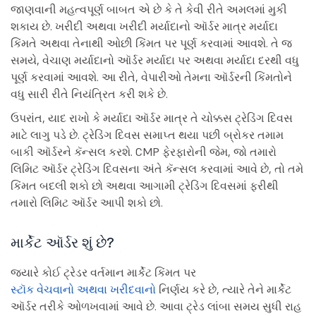
જાણવાની મહત્વપૂર્ણ બાબત એ છે કે તે કેવી રીતે અમલમાં મુકી
શકાય છે. ખરીદી અથવા ખરીદી મર્યાદાનો ઑર્ડર માત્ર મર્યાદા
કિંમતે અથવા તેનાથી ઓછી કિંમત પર પૂર્ણ કરવામાં આવશે. તે જ
સમયે, વેચાણ મર્યાદાનો ઑર્ડર મર્યાદા પર અથવા મર્યાદા દરથી વધુ
પૂર્ણ કરવામાં આવશે. આ રીતે, વેપારીઓ તેમના ઑર્ડરની કિંમતોને
વધુ સારી રીતે નિયંત્રિત કરી શકે છે.
ઉપરાંત, યાદ રાખો કે મર્યાદા ઑર્ડર માત્ર તે ચોક્કસ ટ્રેડિંગ દિવસ
માટે લાગુ પડે છે. ટ્રેડિંગ દિવસ સમાપ્ત થયા પછી બ્રોકર તમામ
બાકી ઑર્ડરને કૅન્સલ કરશે. CMP ફેરફારોની જેમ, જો તમારો
લિમિટ ઑર્ડર ટ્રેડિંગ દિવસના અંતે કૅન્સલ કરવામાં આવે છે, તો તમે
કિંમત બદલી શકો છો અથવા આગામી ટ્રેડિંગ દિવસમાં ફરીથી
તમારો લિમિટ ઑર્ડર આપી શકો છો.
માર્કેટ ઑર્ડર શું છે?
જ્યારે કોઈ ટ્રેડર વર્તમાન માર્કેટ કિંમત પર
સ્ટૉક વેચવાનો અથવા ખરીદવાનો
નિર્ણય કરે છે, ત્યારે તેને માર્કેટ
ઑર્ડર તરીકે ઓળખવામાં આવે છે. આવા ટ્રેડ લાંબા સમય સુધી રાહ