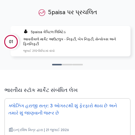
5paisa પર પ્રચલિત
5paisa કેપિટલ લિમિટેડ
આવતીકાલે માર્કેટ આઉટલુક - નિફ્ટી, બેંક નિફ્ટી, સેન્સેક્સ અને
01
ફિનનિફ્ટી
જુલાઈ 29
2 મિનિટમાં વાંચો
ભારતીય સ્ટૉક માર્કેટ સંબંધિત લેખ
ક્લોઝિંગ હરાજી સત્ર: 3 ઓગસ્ટથી શું ફેરફારો થાય છે અને
તમારે શું જાણવાની જરૂર છે
ઇન્દ્રશિષ મિત્ર દ્વારા | 21 જુલાઈ 2026