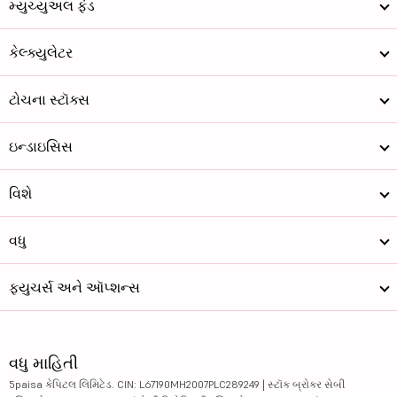
મ્યુચ્યુઅલ ફંડ
કેલ્ક્યુલેટર
ટોચના સ્ટૉક્સ
ઇન્ડાઇસિસ
વિશે
વધુ
ફ્યુચર્સ અને ઑપ્શન્સ
વધુ માહિતી
5paisa કેપિટલ લિમિટેડ. CIN: L67190MH2007PLC289249 | સ્ટૉક બ્રોકર સેબી