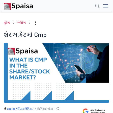
હોમ
બ્લૉગ
શેર માર્કેટમાં Cmp
-
4 મિનિટમાં વાંચો
5paisa કેપિટલ લિમિટેડ