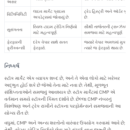
અસર
લાઇવ માર્કેટ પ્રાઇસ
ટ્રેડ હિસ્ટ્રી અને ઑર્ડર બુક
વિઝિબિલિટી
અપડેટ્સમાં જોવાયું છે.
છે.
રિયલ-ટાઇમ ટ્રેડિંગ નિર્ણયો
સૌથી તાજેતરની ટ્રાન્ઝૅક્શ
સુસંગતતા
માટે મહત્વપૂર્ણ.
સમજવા માટે મહત્વપૂર્ણ.
ફેરફારની
દરેક વેપાર સાથે સતત
જ્યારે વેપાર અમલમાં મુકવા
ફ્રીક્વન્સી
ફેરફારો.
ત્યારે જ ફેરફારો થાય છે.
નિષ્કર્ષ
સ્ટૉક માર્કેટ એક વ્યાપક શબ્દ છે, અને તે એવા લોકો માટે ખરેખર
અદ્ભુત હોઈ શકે છે જેઓ તેના માટે નવા છે. તેથી, મૂળભૂત
સંક્ષિપ્તતાઓને સમજવું આવશ્યક છે. સ્ટૉક માર્કેટમાં CMP એ
વર્તમાન સમયે સ્ટૉકની કિંમત દર્શાવે છે. છેલ્લા CMP નંબરનું
વિશ્લેષણ અને ટ્રેક રાખીને સ્ટૉકના પરફોર્મન્સને સમજવાની આ
યોગ્ય રીત છે.
વધુમાં, CMP અને અન્ય શરતોનો વારંવાર ઉપયોગ કરવામાં આવે છે;
તેથી, યોગ્ય ટ્રેડિંગ નિર્ણયો લેવા માટે સંપૂર્ણ જ્ઞાન જરૂરી છે.