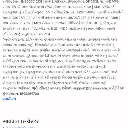
રજિસ્ટ્રેશન: INZ000010231 | સેબી ડિપોઝિટરી રજિસ્ટ્રેશન: DP CDSL માં: IN-DP-192-
2016 | રિસર્ચ એનાલિસ્ટ SEBI રજિસ્ટ્રેશન. નં.: INH000025188 | AMFI-રજિસ્ટર્ડ
મ્યુચ્યુઅલ ફંડ ડિસ્ટ્રીબ્યુટર | AMFI રજિસ્ટ્રેશન નં.: ARN-104096 | પ્રારંભિક નોંધણીની
તારીખ: 30/07/2015 | ARN ની વર્તમાન માન્યતા: 30/07/2027 | NSE મેમ્બર id: 14300 |
BSE મેમ્બર id: 6363 | MCX મેમ્બર ID: 55945 | રજિસ્ટર્ડ ઍડ્રેસ - IIFL હાઉસ, સન
ઇન્ફોટેક પાર્ક, રોડ નં. 16V, પ્લોટ નં. B-23, MIDC, થાણે ઇન્ડસ્ટ્રિયલ એરિયા, વાઘલે
એસ્ટેટ, થાણે, મહારાષ્ટ્ર - 400604
*બ્રોકરેજ ફ્લેટ ફી/અમલમાં મુકવામાં આવેલ ઑર્ડરના આધારે વસૂલવામાં આવશે અને
ટકાવારીના આધારે નહીં. સિક્યોરિટીઝ માર્કેટમાં ઇન્વેસ્ટમેન્ટ માર્કેટ રિસ્કને આધિન છે,
ઇન્વેસ્ટ કરતા પહેલાં તમામ સંબંધિત ડૉક્યૂમેન્ટ કાળજીપૂર્વક વાંચો. IPV અને ક્લાયન્ટની
યોગ્ય ચકાસણી પૂર્ણ થયા પછી ડિજિટલ એકાઉન્ટ ખોલવામાં આવશે. જો શેરનું વેચાણ/
ખરીદી મૂલ્ય ₹10/- અથવા તેનાથી ઓછું હોય, તો પ્રતિ શેર મહત્તમ 25 પૈસા બ્રોકરેજ
એકત્રિત કરી શકાય છે. બ્રોકરેજ સેબી દ્વારા નિર્ધારિત મર્યાદાને વટાવશે નહીં.
મ્યુચ્યુઅલ ફંડ, મ્યુચ્યુઅલ ફંડ-એસઆઇપી એક્સચેન્જ ટ્રેડેડ પ્રૉડક્ટ નથી, અને
સભ્ય માત્ર વિતરક તરીકે કાર્ય કરી રહ્યા છે. વિતરણ પ્રવૃત્તિના સંદર્ભમાં તમામ વિવાદો,
રોકાણકાર નિવારણ ફોરમ અથવા આર્બિટ્રેશન પદ્ધતિની ઍક્સેસ ધરાવશે નહીં.
અનુપાલન અધિકારી:
શ્રી. રવિન્દ્ર કલ્વંકર, ઇમેઇલ: support@5paisa.com, સપોર્ટ ડેસ્ક
હેલ્પલાઇન: 8976689766
સંપર્ક કરો
સાવધાન ઇન્વેસ્ટર