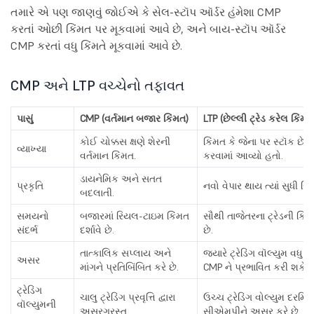
તમારે એ પણ જાણવું જોઈએ કે સેલ-સ્ટૉપ ઑર્ડર હંમેશા CMP
કરતાં ઓછી કિંમત પર મૂકવામાં આવે છે, અને બાય-સ્ટૉપ ઑર્ડર
CMP કરતાં વધુ કિંમતે મૂકવામાં આવે છે.
CMP અને LTP વચ્ચેનો તફાવત
પાસું
CMP (વર્તમાન બજાર કિંમત)
LTP (છેલ્લી ટ્રેડ કરેલ કિંમત
કોઈ ચોક્કસ ક્ષણે શેરની
કિંમત કે જેના પર સ્ટૉક છેલ્લ
વ્યાખ્યા
વર્તમાન કિંમત.
કરવામાં આવ્યો હતો.
ડાયનેમિક અને સતત
પ્રકૃતિ
નવો વેપાર થાય ત્યાં સુધી સ્થ
બદલાતી.
સમયનો
બજારમાં રિયલ-ટાઇમ કિંમત
સૌથી તાજેતરના ટ્રેડની કિંમત
સંદર્ભ
દર્શાવે છે.
છે.
તાત્કાલિક સપ્લાય અને
જ્યારે ટ્રેડિંગ વૉલ્યુમ વધુ હ
અસર
માંગને પ્રતિબિંબિત કરે છે.
CMP ને પ્રભાવિત કરી શકે છે
ટ્રેડિંગ
ચાલુ ટ્રેડિંગ પ્રવૃત્તિ દ્વારા
ઉચ્ચ ટ્રેડિંગ વોલ્યુમ દરમિ
વૉલ્યુમની
અસરગ્રસ્ત.
સીએમપીને અસર કરે છે.