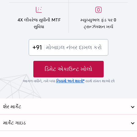
4X લીવરેજ સુધીની MTF
મ્યુચ્યુઅલ ફંડ પર 0
સુવિધા
ટ્રાન્ઝૅક્શન ખર્ચ
+91
ડિમેટ એકાઉન્ટ ખોલો
આગળ વધીને, તમે બધા
નિયમો અને શરતો*
સાથે સંમત થાઓ છો
શેર માર્કેટ
માર્કેટ ગાઇડ