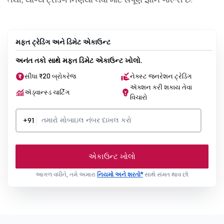
મફત ટ્રેડિંગ અને ડિમેટ એકાઉન્ટ
અનંત તકો સાથે મફત ડિમેટ એકાઉન્ટ ખોલો.
સીધા ₹20 બ્રોકરેજ
નેક્સ્ટ જનરેશન ટ્રેડિંગ
ઍક્શન કરી શકાય તેવા
ઍડ્વાન્સ્ડ ચાર્ટિંગ
વિચારો
+91
એકાઉન્ટ ખોલો
આગળ વધીને, તમે અમારા
નિયમો અને શરતો*
સાથે સંમત થાવ છો