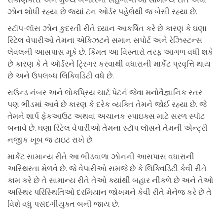
ઝોન શોધી રહ્યા છે જ્યાં ટન ઓર્ડર પહેલેથી જ બેસી રહ્યા છે.
સ્ટૉપ-લૉસ ઝોન કુદરતી રીતે ધ્યાન આકર્ષિત કરે છે કારણ કે ઘણા
રિટેલ વેપારીઓ તેમના એક્ઝિટને સમાન સપોર્ટ અને રેઝિસ્ટન્સ
લેવલની આસપાસ મૂકે છે. કિંમત આ વિસ્તારો તરફ આગળ વધી શકે
છે કારણ કે તે ઑર્ડરને ટ્રિગર કરવાથી વધારાની માર્કેટ પ્રવૃત્તિ થાય
છે અને ઉપલબ્ધ લિક્વિડિટી વધે છે.
રાઉન્ડ નંબર અને લોકપ્રિય ચાર્ટ પેટર્ન જેવા મનોવૈજ્ઞાનિક સ્તર
પણ ભીડમાં આવે છે કારણ કે દરેક વ્યક્તિ તેમને જોઈ રહ્યા છે. જે
તેમને શાર્પ ફેકઆઉટ અથવા અચાનક સ્પાઇક્સ માટે સરળ સ્પૉટ
બનાવે છે. ઘણા રિટેલ વેપારીઓ તેમના સ્ટૉપ લૉસને તેમની એન્ટ્રી
નજીક ખૂબ જ ટાઇટ રાખે છે.
માર્કેટ સામાન્ય રીતે આ ભીડવાળા ઝોનની આસપાસ વધારાની
અસ્થિરતા મેળવે છે. જે વેપારીઓ સમજે છે કે લિક્વિડિટી કેવી રીતે
કામ કરે છે તે સામાન્ય રીતે તેઓ ક્યાંથી બહાર નીકળે છે અને તેઓ
અસ્થિર પરિસ્થિતિઓ દરમિયાન જોખમને કેવી રીતે મેનેજ કરે છે તે
વિશે વધુ પસંદગીયુક્ત બની જાય છે.