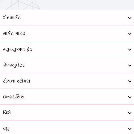
શેર માર્કેટ
માર્કેટ ગાઇડ
મ્યુચ્યુઅલ ફંડ
કેલ્ક્યુલેટર
ટોચના સ્ટૉક્સ
ઇન્ડાઇસિસ
વિશે
વધુ