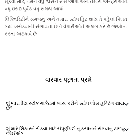
મૂકવા માટે, તેમને વધુ શ્વસન રૂમ આપો અને તમારી એન્ટ્રીઓને
વધુ ઇરાદાપૂર્વક વધુ સમય આપો.
લિક્વિડિટીને સમજવું અને તમારા સ્ટૉપ હિટ થાય તે પહેલાં કિંમત
ક્યાં ખસેડવાની સંભાવના છે તે વેપારીઓને અલગ કરે છે જેઓ ન
કરતા અટકાવે છે.
વારંવાર પૂછાતા પ્રશ્નો
શું ભારતીય સ્ટૉક માર્કેટમાં ખાસ કરીને સ્ટોપ લોસ હન્ટિંગ થાય
છે?
શું મારે શિકારને રોકવા માટે સંપૂર્ણપણે નુકસાનને રોકવાનું ટાળવું
જોઈએ?