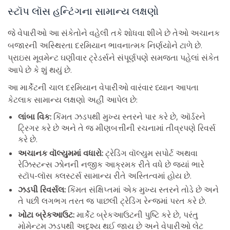
સ્ટૉપ લૉસ હન્ટિંગના સામાન્ય લક્ષણો
જે વેપારીઓ આ સંકેતોને વહેલી તકે શોધવા શીખે છે તેઓ અચાનક
બજારની અસ્થિરતા દરમિયાન ભાવનાત્મક નિર્ણયોને ટાળે છે.
પ્રાઇસ મૂવમેન્ટ ઘણીવાર ટ્રેડર્સને સંપૂર્ણપણે સમજતા પહેલાં સંકેત
આપે છે કે શું થયું છે.
આ માર્કેટની ચાલ દરમિયાન વેપારીઓ વારંવાર ધ્યાન આપતા
કેટલાક સામાન્ય લક્ષણો અહીં આપેલ છે:
લાંબા વિક:
કિંમત ઝડપથી મુખ્ય સ્તરને પાર કરે છે, ઑર્ડરને
ટ્રિગર કરે છે અને તે જ મીણબત્તીની રચનામાં તીવ્રપણે રિવર્સ
કરે છે.
અચાનક વૉલ્યુમમાં વધારો:
ટ્રેડિંગ વૉલ્યુમ સપોર્ટ અથવા
રેઝિસ્ટન્સ ઝોનની નજીક આક્રમક રીતે વધે છે જ્યાં ભારે
સ્ટૉપ-લૉસ ક્લસ્ટર્સ સામાન્ય રીતે અસ્તિત્વમાં હોય છે.
ઝડપી રિવર્સલ:
કિંમત સંક્ષિપ્તમાં એક મુખ્ય સ્તરને તોડે છે અને
તે પછી લગભગ તરત જ પાછલી ટ્રેડિંગ રેન્જમાં પરત કરે છે.
ખોટા બ્રેકઆઉટ:
માર્કેટ બ્રેકઆઉટની પુષ્ટિ કરે છે, પરંતુ
મોમેન્ટમ ઝડપથી અદૃશ્ય થઈ જાય છે અને વેપારીઓ લેટ