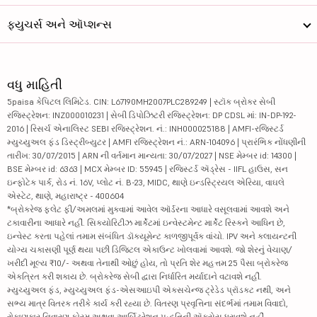
ફ્યુચર્સ અને ઑપ્શન્સ
વધુ માહિતી
5paisa કેપિટલ લિમિટેડ. CIN: L67190MH2007PLC289249 | સ્ટૉક બ્રોકર સેબી
રજિસ્ટ્રેશન: INZ000010231 | સેબી ડિપોઝિટરી રજિસ્ટ્રેશન: DP CDSL માં: IN-DP-192-
2016 | રિસર્ચ એનાલિસ્ટ SEBI રજિસ્ટ્રેશન. નં.: INH000025188 | AMFI-રજિસ્ટર્ડ
મ્યુચ્યુઅલ ફંડ ડિસ્ટ્રીબ્યુટર | AMFI રજિસ્ટ્રેશન નં.: ARN-104096 | પ્રારંભિક નોંધણીની
તારીખ: 30/07/2015 | ARN ની વર્તમાન માન્યતા: 30/07/2027 | NSE મેમ્બર id: 14300 |
BSE મેમ્બર id: 6363 | MCX મેમ્બર ID: 55945 | રજિસ્ટર્ડ ઍડ્રેસ - IIFL હાઉસ, સન
ઇન્ફોટેક પાર્ક, રોડ નં. 16V, પ્લોટ નં. B-23, MIDC, થાણે ઇન્ડસ્ટ્રિયલ એરિયા, વાઘલે
એસ્ટેટ, થાણે, મહારાષ્ટ્ર - 400604
*બ્રોકરેજ ફ્લેટ ફી/અમલમાં મુકવામાં આવેલ ઑર્ડરના આધારે વસૂલવામાં આવશે અને
ટકાવારીના આધારે નહીં. સિક્યોરિટીઝ માર્કેટમાં ઇન્વેસ્ટમેન્ટ માર્કેટ રિસ્કને આધિન છે,
ઇન્વેસ્ટ કરતા પહેલાં તમામ સંબંધિત ડૉક્યૂમેન્ટ કાળજીપૂર્વક વાંચો. IPV અને ક્લાયન્ટની
યોગ્ય ચકાસણી પૂર્ણ થયા પછી ડિજિટલ એકાઉન્ટ ખોલવામાં આવશે. જો શેરનું વેચાણ/
ખરીદી મૂલ્ય ₹10/- અથવા તેનાથી ઓછું હોય, તો પ્રતિ શેર મહત્તમ 25 પૈસા બ્રોકરેજ
એકત્રિત કરી શકાય છે. બ્રોકરેજ સેબી દ્વારા નિર્ધારિત મર્યાદાને વટાવશે નહીં.
મ્યુચ્યુઅલ ફંડ, મ્યુચ્યુઅલ ફંડ-એસઆઇપી એક્સચેન્જ ટ્રેડેડ પ્રૉડક્ટ નથી, અને
સભ્ય માત્ર વિતરક તરીકે કાર્ય કરી રહ્યા છે. વિતરણ પ્રવૃત્તિના સંદર્ભમાં તમામ વિવાદો,
રોકાણકાર નિવારણ ફોરમ અથવા આર્બિટ્રેશન પદ્ધતિની ઍક્સેસ ધરાવશે નહીં.