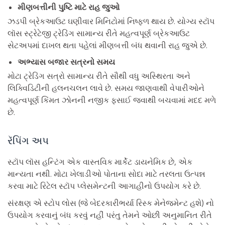
મીણબત્તીની પુષ્ટિ માટે રાહ જુઓ
ઝડપી બ્રેકઆઉટ ઘણીવાર મિનિટોમાં નિષ્ફળ થાય છે. યોગ્ય સ્ટૉપ
લૉસ સ્ટ્રેટેજી ટ્રેડિંગ સામાન્ય રીતે મહત્વપૂર્ણ બ્રેકઆઉટ
સેટઅપમાં દાખલ થતા પહેલાં મીણબત્તી બંધ થવાની રાહ જુએ છે.
અભ્યાસ બજાર સત્રનો સમય
મોટા ટ્રેડિંગ સત્રો સામાન્ય રીતે સૌથી વધુ અસ્થિરતા અને
લિક્વિડિટીની હલનચલન લાવે છે. સમય જાણવાથી વેપારીઓને
મહત્વપૂર્ણ કિંમત ઝોનની નજીક ફસાઈ જવાથી બચવામાં મદદ મળે
છે.
રૅપિંગ અપ
સ્ટૉપ લૉસ હન્ટિંગ એક વાસ્તવિક માર્કેટ ડાયનેમિક છે, એક
માન્યતા નથી. મોટા ખેલાડીઓ પોતાના સોદા માટે તરલતા ઉત્પન્ન
કરવા માટે રિટેલ સ્ટૉપ પ્લેસમેન્ટની આગાહીનો ઉપયોગ કરે છે.
સંરક્ષણ એ સ્ટોપ લોસ (જે બેદરકારીભર્યા રિસ્ક મેનેજમેન્ટ હશે) નો
ઉપયોગ કરવાનું બંધ કરવું નહીં પરંતુ તેમને ઓછી અનુમાનિત રીતે