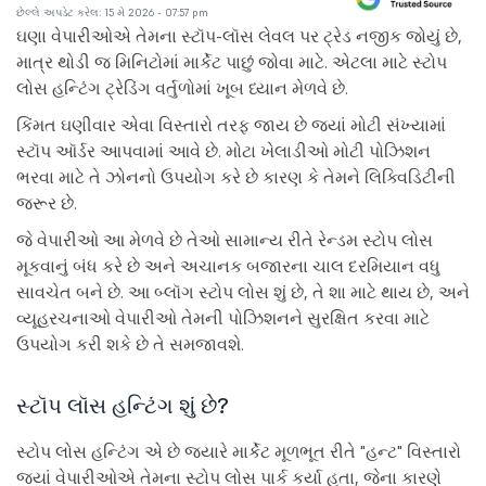
છેલ્લે અપડેટ કરેલ: 15 મે 2026 - 07:57 pm
ઘણા વેપારીઓએ તેમના સ્ટૉપ-લૉસ લેવલ પર ટ્રેડ નજીક જોયું છે,
માત્ર થોડી જ મિનિટોમાં માર્કેટ પાછું જોવા માટે. એટલા માટે સ્ટોપ
લોસ હન્ટિંગ ટ્રેડિંગ વર્તુળોમાં ખૂબ ધ્યાન મેળવે છે.
કિંમત ઘણીવાર એવા વિસ્તારો તરફ જાય છે જ્યાં મોટી સંખ્યામાં
સ્ટૉપ ઑર્ડર આપવામાં આવે છે. મોટા ખેલાડીઓ મોટી પોઝિશન
ભરવા માટે તે ઝોનનો ઉપયોગ કરે છે કારણ કે તેમને લિક્વિડિટીની
જરૂર છે.
જે વેપારીઓ આ મેળવે છે તેઓ સામાન્ય રીતે રેન્ડમ સ્ટોપ લોસ
મૂકવાનું બંધ કરે છે અને અચાનક બજારના ચાલ દરમિયાન વધુ
સાવચેત બને છે. આ બ્લૉગ સ્ટોપ લોસ શું છે, તે શા માટે થાય છે, અને
વ્યૂહરચનાઓ વેપારીઓ તેમની પોઝિશનને સુરક્ષિત કરવા માટે
ઉપયોગ કરી શકે છે તે સમજાવશે.
સ્ટૉપ લૉસ હન્ટિંગ શું છે?
સ્ટોપ લોસ હન્ટિંગ એ છે જ્યારે માર્કેટ મૂળભૂત રીતે "હન્ટ" વિસ્તારો
જ્યાં વેપારીઓએ તેમના સ્ટોપ લોસ પાર્ક કર્યા હતા, જેના કારણે