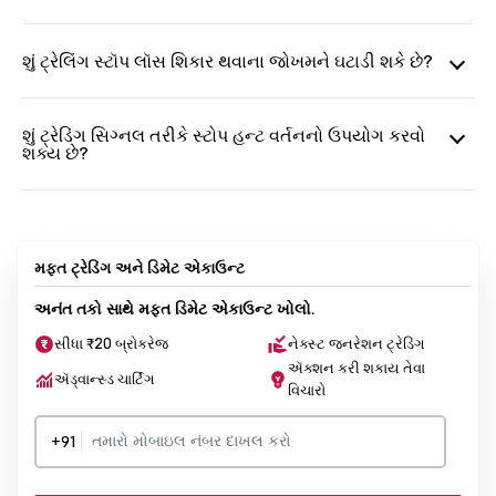
શું ટ્રેલિંગ સ્ટૉપ લૉસ શિકાર થવાના જોખમને ઘટાડી શકે છે?
શું ટ્રેડિંગ સિગ્નલ તરીકે સ્ટોપ હન્ટ વર્તનનો ઉપયોગ કરવો
શક્ય છે?
મફત ટ્રેડિંગ અને ડિમેટ એકાઉન્ટ
અનંત તકો સાથે મફત ડિમેટ એકાઉન્ટ ખોલો.
સીધા ₹20 બ્રોકરેજ
નેક્સ્ટ જનરેશન ટ્રેડિંગ
ઍક્શન કરી શકાય તેવા
ઍડ્વાન્સ્ડ ચાર્ટિંગ
વિચારો
+91