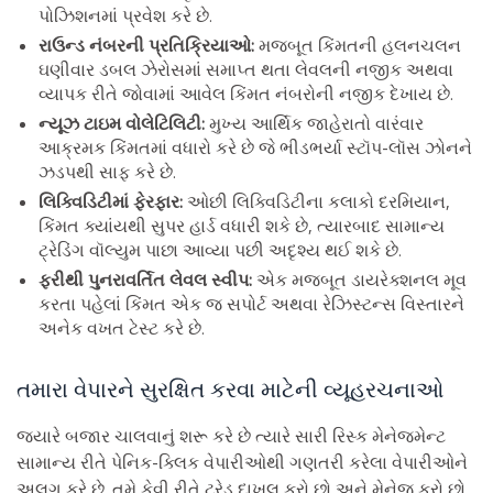
પોઝિશનમાં પ્રવેશ કરે છે.
રાઉન્ડ નંબરની પ્રતિક્રિયાઓ:
મજબૂત કિંમતની હલનચલન
ઘણીવાર ડબલ ઝેરોસમાં સમાપ્ત થતા લેવલની નજીક અથવા
વ્યાપક રીતે જોવામાં આવેલ કિંમત નંબરોની નજીક દેખાય છે.
ન્યૂઝ ટાઇમ વોલેટિલિટી:
મુખ્ય આર્થિક જાહેરાતો વારંવાર
આક્રમક કિંમતમાં વધારો કરે છે જે ભીડભર્યા સ્ટૉપ-લૉસ ઝોનને
ઝડપથી સાફ કરે છે.
લિક્વિડિટીમાં ફેરફાર:
ઓછી લિક્વિડિટીના કલાકો દરમિયાન,
કિંમત ક્યાંયથી સુપર હાર્ડ વધારી શકે છે, ત્યારબાદ સામાન્ય
ટ્રેડિંગ વૉલ્યુમ પાછા આવ્યા પછી અદૃશ્ય થઈ શકે છે.
ફરીથી પુનરાવર્તિત લેવલ સ્વીપ:
એક મજબૂત ડાયરેક્શનલ મૂવ
કરતા પહેલાં કિંમત એક જ સપોર્ટ અથવા રેઝિસ્ટન્સ વિસ્તારને
અનેક વખત ટેસ્ટ કરે છે.
તમારા વેપારને સુરક્ષિત કરવા માટેની વ્યૂહરચનાઓ
જ્યારે બજાર ચાલવાનું શરૂ કરે છે ત્યારે સારી રિસ્ક મેનેજમેન્ટ
સામાન્ય રીતે પેનિક-ક્લિક વેપારીઓથી ગણતરી કરેલા વેપારીઓને
અલગ કરે છે. તમે કેવી રીતે ટ્રેડ દાખલ કરો છો અને મેનેજ કરો છો