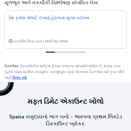
મૂળભૂત અને તકનીકી વિશ્લેષણ સંબંધિત લેખ
ડેથ ક્રૉસ ઍલર્ટ: દબાણ હેઠળના મુખ્ય સ્ટૉક્સ
ઇન્દ્રશિષ મિત્ર દ્વારા | 24મી જૂન 2026
ડિસ્ક્લેમર:
સિક્યોરિટીઝ માર્કેટમાં રોકાણ બજારના જોખમોને આધિન છે, રોકાણ કરતા
પહેલાં તમામ સંબંધિત ડૉક્યૂમેન્ટ કાળજીપૂર્વક વાંચો. વિગતવાર ડિસ્ક્લેમર માટે કૃપા કરીને
અહીં
ક્લિક કરો
.
મફત ડિમેટ એકાઉન્ટ ખોલો
5paisa સમુદાયનો ભાગ બનો -
ભારતના પ્રથમ લિસ્ટેડ
ડિસ્કાઉન્ટ બ્રોકર.