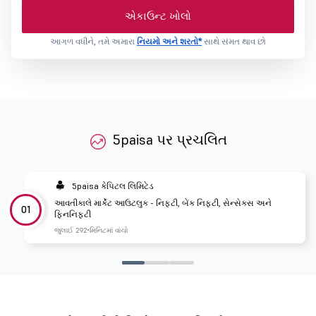
એકાઉન્ટ ખોલો
આગળ વધીને, તમે અમારા
નિયમો અને શરતો*
સાથે સંમત થાવ છો
5paisa પર પ્રચલિત
5paisa કેપિટલ લિમિટેડ
આવતીકાલે માર્કેટ આઉટલુક - નિફ્ટી, બેંક નિફ્ટી, સેન્સેક્સ અને
01
ફિનનિફ્ટી
જુલાઈ 29
2 મિનિટમાં વાંચો