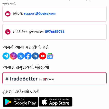
જરૂર નથી.
ઇમેઇલ:
support@5paisa.com
સપોર્ટ ડેસ્ક હેલ્પલાઇન:
8976689766
અમને આના પર ફૉલો કરો
અમારા સમુદાયમાં જોડાઓ
હમણાં ડાઉનલોડ કરો