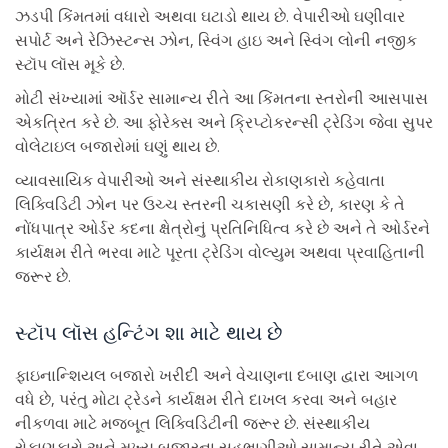
ઝડપી કિંમતમાં વધારો અથવા ઘટાડો થાય છે. વેપારીઓ ઘણીવાર
સપોર્ટ અને રેઝિસ્ટન્સ ઝોન, સ્વિંગ હાઇ અને સ્વિંગ લોની નજીક
સ્ટૉપ લૉસ મૂકે છે.
મોટી સંખ્યામાં ઑર્ડર સામાન્ય રીતે આ કિંમતના સ્તરોની આસપાસ
એકત્રિત કરે છે. આ ફોરેક્સ અને ક્રિપ્ટોકરન્સી ટ્રેડિંગ જેવા સુપર
વોલેટાઇલ બજારોમાં ઘણું થાય છે.
વ્યાવસાયિક વેપારીઓ અને સંસ્થાકીય રોકાણકારો કહેવાતા
લિક્વિડિટી ઝોન પર ઉચ્ચ સ્તરની ચકાસણી કરે છે, કારણ કે તે
નોંધપાત્ર ઓર્ડર કદના ક્ષેત્રોનું પ્રતિનિધિત્વ કરે છે અને તે ઓર્ડરને
કાર્યક્ષમ રીતે ભરવા માટે પૂરતા ટ્રેડિંગ વોલ્યુમ અથવા પ્રવાહિતાની
જરૂર છે.
સ્ટૉપ લૉસ હન્ટિંગ શા માટે થાય છે
ફાઇનાન્શિયલ બજારો ખરીદી અને વેચાણના દબાણ દ્વારા આગળ
વધે છે, પરંતુ મોટા ટ્રેડને કાર્યક્ષમ રીતે દાખલ કરવા અને બહાર
નીકળવા માટે મજબૂત લિક્વિડિટીની જરૂર છે. સંસ્થાકીય
રોકાણકારો અને મુખ્ય બજારના સહભાગીઓ સામાન્ય રીતે એવા