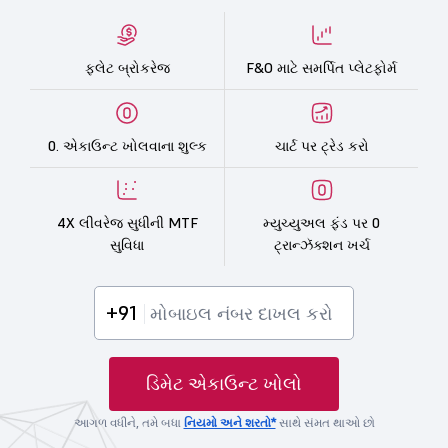
ફ્લેટ બ્રોકરેજ
F&O માટે સમર્પિત પ્લેટફોર્મ
0. એકાઉન્ટ ખોલવાના શુલ્ક
ચાર્ટ પર ટ્રેડ કરો
4X લીવરેજ સુધીની MTF
મ્યુચ્યુઅલ ફંડ પર 0
સુવિધા
ટ્રાન્ઝૅક્શન ખર્ચ
+91
ડિમેટ એકાઉન્ટ ખોલો
આગળ વધીને, તમે બધા
નિયમો અને શરતો*
સાથે સંમત થાઓ છો