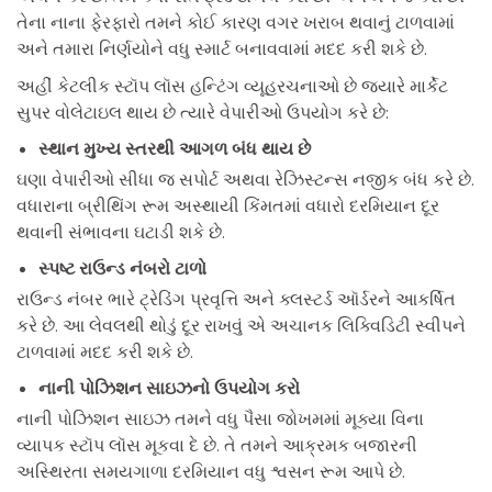
તેના નાના ફેરફારો તમને કોઈ કારણ વગર ખરાબ થવાનું ટાળવામાં
અને તમારા નિર્ણયોને વધુ સ્માર્ટ બનાવવામાં મદદ કરી શકે છે.
અહીં કેટલીક સ્ટૉપ લૉસ હન્ટિંગ વ્યૂહરચનાઓ છે જ્યારે માર્કેટ
સુપર વોલેટાઇલ થાય છે ત્યારે વેપારીઓ ઉપયોગ કરે છે:
સ્થાન મુખ્ય સ્તરથી આગળ બંધ થાય છે
ઘણા વેપારીઓ સીધા જ સપોર્ટ અથવા રેઝિસ્ટન્સ નજીક બંધ કરે છે.
વધારાના બ્રીથિંગ રૂમ અસ્થાયી કિંમતમાં વધારો દરમિયાન દૂર
થવાની સંભાવના ઘટાડી શકે છે.
સ્પષ્ટ રાઉન્ડ નંબરો ટાળો
રાઉન્ડ નંબર ભારે ટ્રેડિંગ પ્રવૃત્તિ અને ક્લસ્ટર્ડ ઑર્ડરને આકર્ષિત
કરે છે. આ લેવલથી થોડું દૂર રાખવું એ અચાનક લિક્વિડિટી સ્વીપને
ટાળવામાં મદદ કરી શકે છે.
નાની પોઝિશન સાઇઝનો ઉપયોગ કરો
નાની પોઝિશન સાઇઝ તમને વધુ પૈસા જોખમમાં મૂક્યા વિના
વ્યાપક સ્ટૉપ લૉસ મૂકવા દે છે. તે તમને આક્રમક બજારની
અસ્થિરતા સમયગાળા દરમિયાન વધુ શ્વસન રૂમ આપે છે.