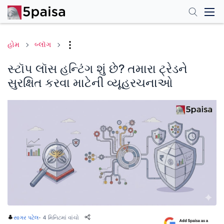
હોમ
બ્લૉગ
સ્ટૉપ લૉસ હન્ટિંગ શું છે? તમારા ટ્રેડને
સુરક્ષિત કરવા માટેની વ્યૂહરચનાઓ
-
4 મિનિટમાં વાંચો
સાગર પટેલ