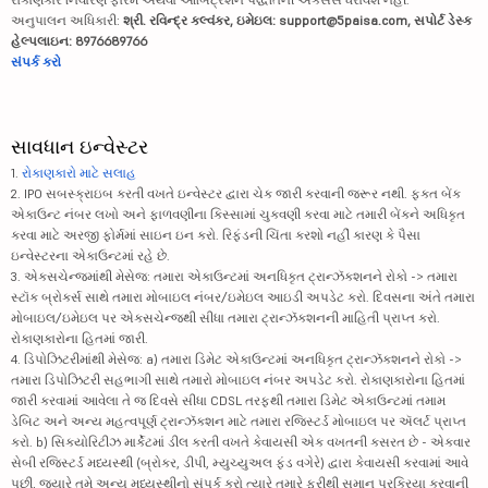
અનુપાલન અધિકારી:
શ્રી. રવિન્દ્ર કલ્વંકર, ઇમેઇલ: support@5paisa.com, સપોર્ટ ડેસ્ક
હેલ્પલાઇન: 8976689766
સંપર્ક કરો
સાવધાન ઇન્વેસ્ટર
1.
રોકાણકારો માટે સલાહ
2. IPO સબસ્ક્રાઇબ કરતી વખતે ઇન્વેસ્ટર દ્વારા ચેક જારી કરવાની જરૂર નથી. ફક્ત બેંક
એકાઉન્ટ નંબર લખો અને ફાળવણીના કિસ્સામાં ચુકવણી કરવા માટે તમારી બેંકને અધિકૃત
કરવા માટે અરજી ફોર્મમાં સાઇન ઇન કરો. રિફંડની ચિંતા કરશો નહીં કારણ કે પૈસા
ઇન્વેસ્ટરના એકાઉન્ટમાં રહે છે.
3. એક્સચેન્જમાંથી મેસેજ: તમારા એકાઉન્ટમાં અનધિકૃત ટ્રાન્ઝૅક્શનને રોકો -> તમારા
સ્ટૉક બ્રોકર્સ સાથે તમારા મોબાઇલ નંબર/ઇમેઇલ આઇડી અપડેટ કરો. દિવસના અંતે તમારા
મોબાઇલ/ઇમેઇલ પર એક્સચેન્જથી સીધા તમારા ટ્રાન્ઝૅક્શનની માહિતી પ્રાપ્ત કરો.
રોકાણકારોના હિતમાં જારી.
4. ડિપોઝિટરીમાંથી મેસેજ: a) તમારા ડિમેટ એકાઉન્ટમાં અનધિકૃત ટ્રાન્ઝૅક્શનને રોકો ->
તમારા ડિપોઝિટરી સહભાગી સાથે તમારો મોબાઇલ નંબર અપડેટ કરો. રોકાણકારોના હિતમાં
જારી કરવામાં આવેલા તે જ દિવસે સીધા CDSL તરફથી તમારા ડિમેટ એકાઉન્ટમાં તમામ
ડેબિટ અને અન્ય મહત્વપૂર્ણ ટ્રાન્ઝૅક્શન માટે તમારા રજિસ્ટર્ડ મોબાઇલ પર ઍલર્ટ પ્રાપ્ત
કરો. b) સિક્યોરિટીઝ માર્કેટમાં ડીલ કરતી વખતે કેવાયસી એક વખતની કસરત છે - એકવાર
સેબી રજિસ્ટર્ડ મધ્યસ્થી (બ્રોકર, ડીપી, મ્યુચ્યુઅલ ફંડ વગેરે) દ્વારા કેવાયસી કરવામાં આવે
પછી, જ્યારે તમે અન્ય મધ્યસ્થીનો સંપર્ક કરો ત્યારે તમારે ફરીથી સમાન પ્રક્રિયા કરવાની