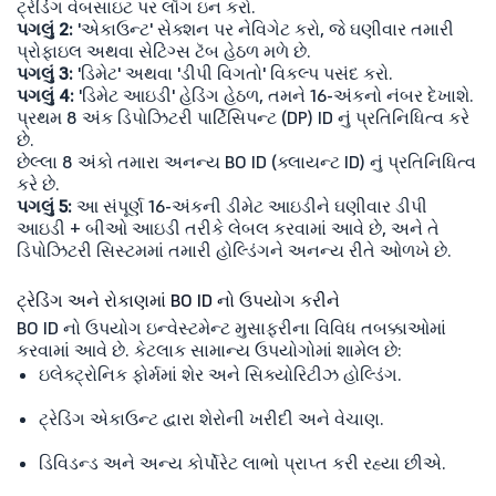
ટ્રેડિંગ વેબસાઇટ પર લૉગ ઇન કરો.
પગલું 2:
'એકાઉન્ટ' સેક્શન પર નેવિગેટ કરો, જે ઘણીવાર તમારી
પ્રોફાઇલ અથવા સેટિંગ્સ ટૅબ હેઠળ મળે છે.
પગલું 3:
'ડિમેટ' અથવા 'ડીપી વિગતો' વિકલ્પ પસંદ કરો.
પગલું 4:
'ડિમેટ આઇડી' હેડિંગ હેઠળ, તમને 16-અંકનો નંબર દેખાશે.
પ્રથમ 8 અંક ડિપોઝિટરી પાર્ટિસિપન્ટ (DP) ID નું પ્રતિનિધિત્વ કરે
છે.
છેલ્લા 8 અંકો તમારા અનન્ય BO ID (ક્લાયન્ટ ID) નું પ્રતિનિધિત્વ
કરે છે.
પગલું 5:
આ સંપૂર્ણ 16-અંકની ડીમેટ આઇડીને ઘણીવાર ડીપી
આઇડી + બીઓ આઇડી તરીકે લેબલ કરવામાં આવે છે, અને તે
ડિપોઝિટરી સિસ્ટમમાં તમારી હોલ્ડિંગને અનન્ય રીતે ઓળખે છે.
ટ્રેડિંગ અને રોકાણમાં BO ID નો ઉપયોગ કરીને
BO ID નો ઉપયોગ ઇન્વેસ્ટમેન્ટ મુસાફરીના વિવિધ તબક્કાઓમાં
કરવામાં આવે છે. કેટલાક સામાન્ય ઉપયોગોમાં શામેલ છે:
ઇલેક્ટ્રોનિક ફોર્મમાં શેર અને સિક્યોરિટીઝ હોલ્ડિંગ.
ટ્રેડિંગ એકાઉન્ટ દ્વારા શેરોની ખરીદી અને વેચાણ.
ડિવિડન્ડ અને અન્ય કોર્પોરેટ લાભો પ્રાપ્ત કરી રહ્યા છીએ.