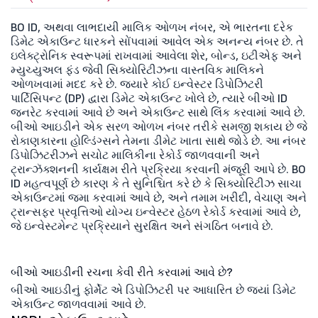
BO ID, અથવા લાભદાયી માલિક ઓળખ નંબર, એ ભારતના દરેક
ડિમેટ એકાઉન્ટ ધારકને સોંપવામાં આવેલ એક અનન્ય નંબર છે. તે
ઇલેક્ટ્રોનિક સ્વરૂપમાં રાખવામાં આવેલા શેર, બોન્ડ, ઇટીએફ અને
મ્યુચ્યુઅલ ફંડ જેવી સિક્યોરિટીઝના વાસ્તવિક માલિકને
ઓળખવામાં મદદ કરે છે. જ્યારે કોઈ ઇન્વેસ્ટર ડિપોઝિટરી
પાર્ટિસિપન્ટ (DP) દ્વારા ડિમેટ એકાઉન્ટ ખોલે છે, ત્યારે બીઓ ID
જનરેટ કરવામાં આવે છે અને એકાઉન્ટ સાથે લિંક કરવામાં આવે છે.
બીઓ આઇડીને એક સરળ ઓળખ નંબર તરીકે સમજી શકાય છે જે
રોકાણકારના હોલ્ડિંગ્સને તેમના ડીમેટ ખાતા સાથે જોડે છે. આ નંબર
ડિપોઝિટરીઝને સચોટ માલિકીના રેકોર્ડ જાળવવાની અને
ટ્રાન્ઝૅક્શનની કાર્યક્ષમ રીતે પ્રક્રિયા કરવાની મંજૂરી આપે છે. BO
ID મહત્વપૂર્ણ છે કારણ કે તે સુનિશ્ચિત કરે છે કે સિક્યોરિટીઝ સાચા
એકાઉન્ટમાં જમા કરવામાં આવે છે, અને તમામ ખરીદી, વેચાણ અને
ટ્રાન્સફર પ્રવૃત્તિઓ યોગ્ય ઇન્વેસ્ટર હેઠળ રેકોર્ડ કરવામાં આવે છે,
જે ઇન્વેસ્ટમેન્ટ પ્રક્રિયાને સુરક્ષિત અને સંગઠિત બનાવે છે.
બીઓ આઇડીની રચના કેવી રીતે કરવામાં આવે છે?
બીઓ આઇડીનું ફોર્મેટ એ ડિપોઝિટરી પર આધારિત છે જ્યાં ડિમેટ
એકાઉન્ટ જાળવવામાં આવે છે.