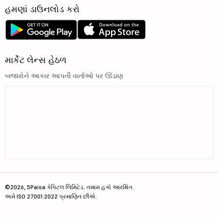
હમણાં ડાઉનલોડ કરો
માર્કેટ લેન્સ હેઠળ
બજારોને આકાર આપતી વાર્તાઓ પર ઊંડાણ
©2026, 5Paisa કેપિટલ લિમિટેડ. તમામ હકો આરક્ષિત.
અમે ISO 27001:2022 પ્રમાણિત છીએ.