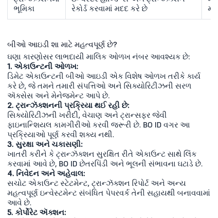
ભૂમિકા
રેકોર્ડ કરવામાં મદદ કરે છે
મદદ
બીઓ આઇડી શા માટે મહત્વપૂર્ણ છે?
ઘણા કારણોસર લાભદાયી માલિક ઓળખ નંબર આવશ્યક છે:
1. એકાઉન્ટની ઓળખ:
ડિમેટ એકાઉન્ટની બીઓ આઇડી એક વિશેષ ઓળખ તરીકે કાર્ય
કરે છે, જે તમને તમારી સંપત્તિઓ અને સિક્યોરિટીઝની સરળ
ઍક્સેસ અને મેનેજમેન્ટ આપે છે.
2. ટ્રાન્ઝૅક્શનની પ્રક્રિયા થઈ રહી છે:
સિક્યોરિટીઝની ખરીદી, વેચાણ અને ટ્રાન્સફર જેવી
ફાઇનાન્શિયલ કામગીરીઓ કરવી જરૂરી છે. BO ID વગર આ
પ્રક્રિયાઓ પૂર્ણ કરવી શક્ય નથી.
3. સુરક્ષા અને ચકાસણી:
ખાતરી કરીને કે ટ્રાન્ઝૅક્શન સુરક્ષિત રીતે એકાઉન્ટ સાથે લિંક
કરવામાં આવે છે, BO ID છેતરપિંડી અને ભૂલની સંભાવના ઘટાડે છે.
4. નિવેદન અને અહેવાલ:
સચોટ એકાઉન્ટ સ્ટેટમેન્ટ, ટ્રાન્ઝૅક્શન રિપોર્ટ અને અન્ય
મહત્વપૂર્ણ ઇન્વેસ્ટમેન્ટ સંબંધિત પેપરવર્ક તેની સહાયથી બનાવવામાં
આવે છે.
5. કોર્પોરેટ ઍક્શન: