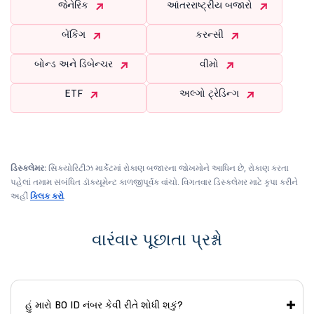
જેનેરિક
આંતરરાષ્ટ્રીય બજારો
બેંકિંગ
કરન્સી
બોન્ડ અને ડિબેન્ચર
વીમો
ETF
અલ્ગો ટ્રેડિન્ગ
ડિસ્ક્લેમર:
સિક્યોરિટીઝ માર્કેટમાં રોકાણ બજારના જોખમોને આધિન છે, રોકાણ કરતા
પહેલાં તમામ સંબંધિત ડૉક્યૂમેન્ટ કાળજીપૂર્વક વાંચો. વિગતવાર ડિસ્ક્લેમર માટે કૃપા કરીને
અહીં
ક્લિક કરો
.
વારંવાર પૂછાતા પ્રશ્નો
હું મારો BO ID નંબર કેવી રીતે શોધી શકું?