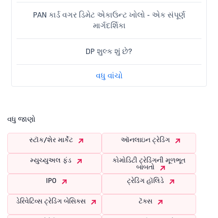
PAN કાર્ડ વગર ડિમેટ એકાઉન્ટ ખોલો - એક સંપૂર્ણ
માર્ગદર્શિકા
DP શુલ્ક શું છે?
વધુ વાંચો
વધુ જાણો
સ્ટૉક/શેર માર્કેટ
ઑનલાઇન ટ્રેડિંગ
મ્યુચ્યુઅલ ફંડ
કોમોડિટી ટ્રેડિંગની મૂળભૂત
બાબતો
IPO
ટ્રેડિંગ હૉલિડે
ડેરિવેટિવ્સ ટ્રેડિંગ બેસિક્સ
ટૅક્સ