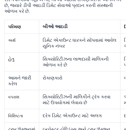
છે, જ્યારે ડીપી આઇડી ડિમેટ સેવાઓ પ્રદાન કરતી સંસ્થાની
ઓળખ કરે છે.
બીઓ આઇડી
DP
પરિમાણ
ડિમેટ એકાઉન્ટ ધારકને સોંપવામાં આવેલ
ડિ
અર્થ
યુનિક નંબર
અન
હેતુ
સિક્યોરિટીઝના લાભદાયી માલિકની
ડિ
ઓળખ કરે છે
પ્
આમને જારી
રોકાણકારો
બ્
કરેલ
સિક્યોરિટીઝની માલિકીને ટ્રૅક કરવા
એક
વપરાશ
માટે ઉપયોગમાં લેવાય છે
માટ
દરેક ડિમેટ એકાઉન્ટ માટે અલગ
દર
વિશિષ્ટતા
ટ્રાન્ઝૅક્શનમાં
ઇન્વેસ્ટર હોલ્ડિંગ્સ અને ટ્રાન્ઝૅક્શન
મધ