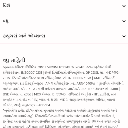
વિશે
વધુ
ફ્યુચર્સ અને ઑપ્શન્સ
વધુ માહિતી
5paisa કેપિટલ લિમિટેડ. CIN: L67190MH2007PLC289249 | સ્ટૉક બ્રોકર સેબી
રજિસ્ટ્રેશન: INZ000010231 | સેબી ડિપોઝિટરી રજિસ્ટ્રેશન: DP CDSL માં: IN-DP-192-
2016 | રિસર્ચ એનાલિસ્ટ SEBI રજિસ્ટ્રેશન. નં.: INH000025188 | AMFI-રજિસ્ટર્ડ
મ્યુચ્યુઅલ ફંડ ડિસ્ટ્રીબ્યુટર | AMFI રજિસ્ટ્રેશન નં.: ARN-104096 | પ્રારંભિક નોંધણીની
તારીખ: 30/07/2015 | ARN ની વર્તમાન માન્યતા: 30/07/2027 | NSE મેમ્બર id: 14300 |
BSE મેમ્બર id: 6363 | MCX મેમ્બર ID: 55945 | રજિસ્ટર્ડ ઍડ્રેસ - IIFL હાઉસ, સન
ઇન્ફોટેક પાર્ક, રોડ નં. 16V, પ્લોટ નં. B-23, MIDC, થાણે ઇન્ડસ્ટ્રિયલ એરિયા, વાઘલે
એસ્ટેટ, થાણે, મહારાષ્ટ્ર - 400604
*બ્રોકરેજ ફ્લેટ ફી/અમલમાં મુકવામાં આવેલ ઑર્ડરના આધારે વસૂલવામાં આવશે અને
ટકાવારીના આધારે નહીં. સિક્યોરિટીઝ માર્કેટમાં ઇન્વેસ્ટમેન્ટ માર્કેટ રિસ્કને આધિન છે,
ઇન્વેસ્ટ કરતા પહેલાં તમામ સંબંધિત ડૉક્યૂમેન્ટ કાળજીપૂર્વક વાંચો. IPV અને ક્લાયન્ટની
યોગ્ય ચકાસણી પૂર્ણ થયા પછી ડિજિટલ એકાઉન્ટ ખોલવામાં આવશે. જો શેરનું વેચાણ/