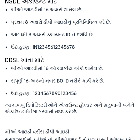
NSDL એકાઉન્ટ માટે
બીઓ આઇડીમાં 16 અક્ષરો શામેલ છે.
પ્રથમ 8 અક્ષરો ડીપી આઇડીનું પ્રતિનિધિત્વ કરે છે.
આગામી 8 અક્ષરો ક્લાયન્ટ ID ને દર્શાવે છે.
ઉદાહરણ : IN12345612345678
CDSL ખાતા માટે
બીઓ આઇડીમાં 16 આંકડાકીય અંકો શામેલ છે.
સંપૂર્ણ 16-અંકનો નંબર BO ID તરીકે કાર્ય કરે છે.
ઉદાહરણ : 1234567890123456
આ માળખું ડિપોઝિટરીઓને એકાઉન્ટ હોલ્ડર અને સહભાગી બંનેને
એકાઉન્ટ મેનેજ કરવામાં મદદ કરે છે.
બીઓ આઇડી વર્સેસ ડીપી આઇડી
સરળ શબ્દોમાં કહીએ તો, બીઓ આઇડી રોકાણકારની ઓળખ કરે