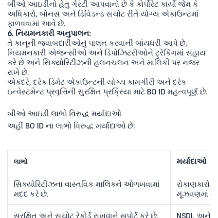
બીઓ આઇડીનો હેતુ ગેરંટી આપવાનો છે કે કોર્પોરેટ કાર્યો જેમ કે
અધિકારો, બોનસ અને ડિવિડન્ડ સચોટ રીતે યોગ્ય એકાઉન્ટમાં
ફાળવવામાં આવે છે.
6. નિયમનકારી અનુપાલન:
તે કાનૂની જવાબદારીઓનું પાલન કરવાની બાંયધરી આપે છે,
નિયમનકારી એજન્સીઓ અને ડિપોઝિટરીઓને ટ્રેકિંગમાં સહાય
કરે છે અને સિક્યોરિટીઝની હલનચલન અને માલિકી પર નજર
રાખે છે.
એકંદરે, દરેક ડિમેટ એકાઉન્ટની યોગ્ય કામગીરી અને દરેક
ઇન્વેસ્ટમેન્ટ પ્રવૃત્તિની સુરક્ષિત પ્રક્રિયા માટે BO ID મહત્વપૂર્ણ છે.
બીઓ આઇડી લાભો વિરુદ્ધ મર્યાદાઓ
અહીં BO ID ના લાભો વિરુદ્ધ મર્યાદાઓ છે:
મર્યાદાઓ
લાભો
સિક્યોરિટીઝના વાસ્તવિક માલિકને ઓળખવામાં
રોકાણકારો તે
મદદ કરે છે.
મૂંઝવણમાં મૂક
સુરક્ષિત અને સચોટ રેકોર્ડ રાખવાને સપોર્ટ કરે છે.
NSDL અને CDS