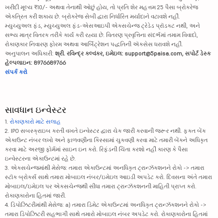
ખરીદી મૂલ્ય ₹10/- અથવા તેનાથી ઓછું હોય, તો પ્રતિ શેર મહત્તમ 25 પૈસા બ્રોકરેજ
એકત્રિત કરી શકાય છે. બ્રોકરેજ સેબી દ્વારા નિર્ધારિત મર્યાદાને વટાવશે નહીં.
મ્યુચ્યુઅલ ફંડ, મ્યુચ્યુઅલ ફંડ-એસઆઇપી એક્સચેન્જ ટ્રેડેડ પ્રૉડક્ટ નથી, અને
સભ્ય માત્ર વિતરક તરીકે કાર્ય કરી રહ્યા છે. વિતરણ પ્રવૃત્તિના સંદર્ભમાં તમામ વિવાદો,
રોકાણકાર નિવારણ ફોરમ અથવા આર્બિટ્રેશન પદ્ધતિની ઍક્સેસ ધરાવશે નહીં.
અનુપાલન અધિકારી:
શ્રી. રવિન્દ્ર કલ્વંકર, ઇમેઇલ: support@5paisa.com, સપોર્ટ ડેસ્ક
હેલ્પલાઇન: 8976689766
સંપર્ક કરો
સાવધાન ઇન્વેસ્ટર
1.
રોકાણકારો માટે સલાહ
2. IPO સબસ્ક્રાઇબ કરતી વખતે ઇન્વેસ્ટર દ્વારા ચેક જારી કરવાની જરૂર નથી. ફક્ત બેંક
એકાઉન્ટ નંબર લખો અને ફાળવણીના કિસ્સામાં ચુકવણી કરવા માટે તમારી બેંકને અધિકૃત
કરવા માટે અરજી ફોર્મમાં સાઇન ઇન કરો. રિફંડની ચિંતા કરશો નહીં કારણ કે પૈસા
ઇન્વેસ્ટરના એકાઉન્ટમાં રહે છે.
3. એક્સચેન્જમાંથી મેસેજ: તમારા એકાઉન્ટમાં અનધિકૃત ટ્રાન્ઝૅક્શનને રોકો -> તમારા
સ્ટૉક બ્રોકર્સ સાથે તમારા મોબાઇલ નંબર/ઇમેઇલ આઇડી અપડેટ કરો. દિવસના અંતે તમારા
મોબાઇલ/ઇમેઇલ પર એક્સચેન્જથી સીધા તમારા ટ્રાન્ઝૅક્શનની માહિતી પ્રાપ્ત કરો.
રોકાણકારોના હિતમાં જારી.
4. ડિપોઝિટરીમાંથી મેસેજ: a) તમારા ડિમેટ એકાઉન્ટમાં અનધિકૃત ટ્રાન્ઝૅક્શનને રોકો ->
તમારા ડિપોઝિટરી સહભાગી સાથે તમારો મોબાઇલ નંબર અપડેટ કરો. રોકાણકારોના હિતમાં