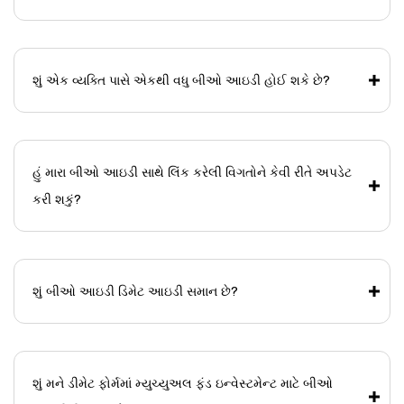
શું એક વ્યક્તિ પાસે એકથી વધુ બીઓ આઇડી હોઈ શકે છે?
હું મારા બીઓ આઇડી સાથે લિંક કરેલી વિગતોને કેવી રીતે અપડેટ
કરી શકું?
શું બીઓ આઇડી ડિમેટ આઇડી સમાન છે?
શું મને ડીમેટ ફોર્મમાં મ્યુચ્યુઅલ ફંડ ઇન્વેસ્ટમેન્ટ માટે બીઓ