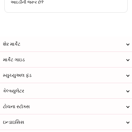
આઇડીની જરૂર છે?
શેર માર્કેટ
માર્કેટ ગાઇડ
મ્યુચ્યુઅલ ફંડ
કેલ્ક્યુલેટર
ટોચના સ્ટૉક્સ
ઇન્ડાઇસિસ