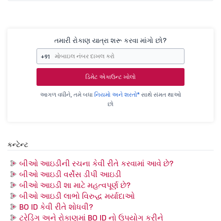
તમારી રોકાણ યાત્રા શરૂ કરવા માંગો છો?
+91
ડિમેટ એકાઉન્ટ ખોલો
આગળ વધીને, તમે બધા
નિયમો અને શરતો*
સાથે સંમત થાઓ
છો
કન્ટેન્ટ
બીઓ આઇડીની રચના કેવી રીતે કરવામાં આવે છે?
બીઓ આઇડી વર્સેસ ડીપી આઇડી
બીઓ આઇડી શા માટે મહત્વપૂર્ણ છે?
બીઓ આઇડી લાભો વિરુદ્ધ મર્યાદાઓ
BO ID કેવી રીતે શોધવી?
ટ્રેડિંગ અને રોકાણમાં BO ID નો ઉપયોગ કરીને