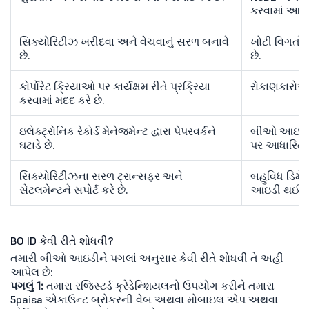
કરવામાં આવે 
સિક્યોરિટીઝ ખરીદવા અને વેચવાનું સરળ બનાવે
ખોટી વિગતોથ
છે.
છે.
કોર્પોરેટ ક્રિયાઓ પર કાર્યક્ષમ રીતે પ્રક્રિયા
રોકાણકારોએ
કરવામાં મદદ કરે છે.
ઇલેક્ટ્રોનિક રેકોર્ડ મેનેજમેન્ટ દ્વારા પેપરવર્કને
બીઓ આઇડીનો
ઘટાડે છે.
પર આધારિત છ
સિક્યોરિટીઝના સરળ ટ્રાન્સફર અને
બહુવિધ ડિમે
સેટલમેન્ટને સપોર્ટ કરે છે.
આઇડી થઈ શક
BO ID કેવી રીતે શોધવી?
તમારી બીઓ આઇડીને પગલાં અનુસાર કેવી રીતે શોધવી તે અહીં
આપેલ છે:
પગલું 1:
તમારા રજિસ્ટર્ડ ક્રેડેન્શિયલનો ઉપયોગ કરીને તમારા
5paisa એકાઉન્ટ બ્રોકરની વેબ અથવા મોબાઇલ એપ અથવા