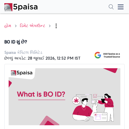
હોમ
ડિમેટ એકાઉન્ટ
BO ID શું છે?
5paisa કેપિટલ લિમિટેડ
છેલ્લું અપડેટ: 28 જુલાઈ 2026, 12:52 PM IST