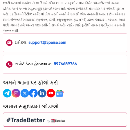
જારી કરવામાં આવેલા તે જ દિવસે સીધા CDSL તરફથી તમારા ડિમેટ એકાઉન્ટમાં તમામ
ડેબિટ અને અન્ય મહત્વપૂર્ણ ટ્રાન્ઝૅક્શન માટે તમારા રજિસ્ટર્ડ મોબાઇલ પર ઍલર્ટ પ્રાપ્ત
કરો. b) સિક્યોરિટીઝ માર્કેટમાં ડીલ કરતી વખતે કેવાયસી એક વખતની કસરત છે - એકવાર
સેબી રજિસ્ટર્ડ મધ્યસ્થી (બ્રોકર, ડીપી, મ્યુચ્યુઅલ ફંડ વગેરે) દ્વારા કેવાયસી કરવામાં આવે
પછી, જ્યારે તમે અન્ય મધ્યસ્થીનો સંપર્ક કરો ત્યારે તમારે ફરીથી સમાન પ્રક્રિયા કરવાની
જરૂર નથી.
ઇમેઇલ:
support@5paisa.com
સપોર્ટ ડેસ્ક હેલ્પલાઇન:
8976689766
અમને આના પર ફૉલો કરો
અમારા સમુદાયમાં જોડાઓ