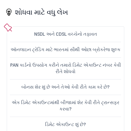
શોધવા માટે વધુ લેખ
NSDL અને CDSL વચ્ચેનો તફાવત
ઑનલાઇન ટ્રેડિંગ માટે ભારતમાં સૌથી ઓછા બ્રોકરેજ શુલ્ક
PAN કાર્ડનો ઉપયોગ કરીને તમારો ડિમેટ એકાઉન્ટ નંબર કેવી
રીતે શોધવો
બોનસ શેર શું છે અને તેઓ કેવી રીતે કામ કરે છે?
એક ડિમેટ એકાઉન્ટમાંથી બીજામાં શેર કેવી રીતે ટ્રાન્સફર
કરવા?
ડિમેટ એકાઉન્ટ શું છે?