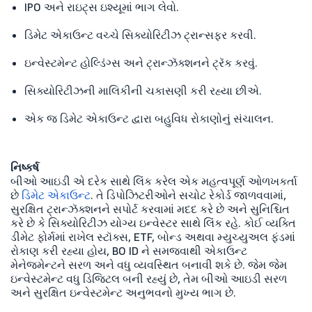
IPO અને રાઇટ્સ ઇશ્યૂમાં ભાગ લેવો.
ડિમેટ એકાઉન્ટ વચ્ચે સિક્યોરિટીઝ ટ્રાન્સફર કરવી.
ઇન્વેસ્ટમેન્ટ હોલ્ડિંગ્સ અને ટ્રાન્ઝૅક્શનને ટ્રૅક કરવું.
સિક્યોરિટીઝની માલિકીની ચકાસણી કરી રહ્યા છીએ.
એક જ ડિમેટ એકાઉન્ટ દ્વારા બહુવિધ રોકાણોનું સંચાલન.
નિષ્કર્ષ
બીઓ આઇડી એ દરેક સાથે લિંક કરેલ એક મહત્વપૂર્ણ ઓળખકર્તા
છે
ડિમેટ એકાઉન્ટ
. તે ડિપોઝિટરીઓને સચોટ રેકોર્ડ જાળવવામાં,
સુરક્ષિત ટ્રાન્ઝૅક્શનને સપોર્ટ કરવામાં મદદ કરે છે અને સુનિશ્ચિત
કરે છે કે સિક્યોરિટીઝ યોગ્ય ઇન્વેસ્ટર સાથે લિંક રહે. કોઈ વ્યક્તિ
ડીમેટ ફોર્મમાં રાખેલ સ્ટૉક્સ, ETF, બોન્ડ અથવા મ્યુચ્યુઅલ ફંડમાં
રોકાણ કરી રહ્યા હોય, BO ID ને સમજવાથી એકાઉન્ટ
મેનેજમેન્ટને સરળ અને વધુ વ્યવસ્થિત બનાવી શકે છે. જેમ જેમ
ઇન્વેસ્ટમેન્ટ વધુ ડિજિટલ બની રહ્યું છે, તેમ બીઓ આઇડી સરળ
અને સુરક્ષિત ઇન્વેસ્ટમેન્ટ અનુભવનો મુખ્ય ભાગ છે.