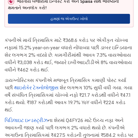
ભારતીય બજારોમાં ઇન્વેસ્ટ કરો અને 5paisa સાથે ભવિષ્યની
ક્ષમતાને અનલૉક કરો!
હમણાં જ એકાઉન્ટ ખોલો
કંપનીએ માર્ચ ત્રિમાસિક માટે ₹368.6 કરોડ પર એકીકૃત ચોખ્ખા
નફામાં 15.2% year-on-year વધારો નોંધાવ્યા પછી ડાબર ઇન્ડિયાના
શેર લગભગ 2% વધ્યો છે. કામગીરીમાંથી આવક 7.3% વાયઓવાય
વધીને ₹3,038 કરોડ થઈ, જ્યારે ઇબીઆઇટીડીએ 8% વાયઓવાય
વધીને ₹462 કરોડ થઈ.
ડાયગ્નોસ્ટિક્સ કંપનીએ મજબૂત ત્રિમાસિક કમાણી પોસ્ટ કર્યા
પછી
થાઇરોકેર ટેક્નોલોજીસ
શેર લગભગ 10% સુધી વધી ગયા. ગયા
વર્ષે સંબંધિત ત્રિમાસિકમાં ચોખ્ખો નફો ₹21.7 કરોડથી વધીને ₹47.1
કરોડ થયો. ₹187 કરોડથી આવક 19.7% YoY વધીને ₹224 કરોડ
થઈ.
પિડિલાઇટ ઇન્ડસ્ટ્રીઝ
ના શેરમાં Q4FY26 માટે ઉચ્ચ નફા અને
આવકની જાણ કર્યા પછી લગભગ 2% વધારો થયો છે. કંપનીએ
અગાઉના ત્રિમાસિકમાં ₹427.5 કરોડની તુલનામાં ₹584.2 કરોડ પર