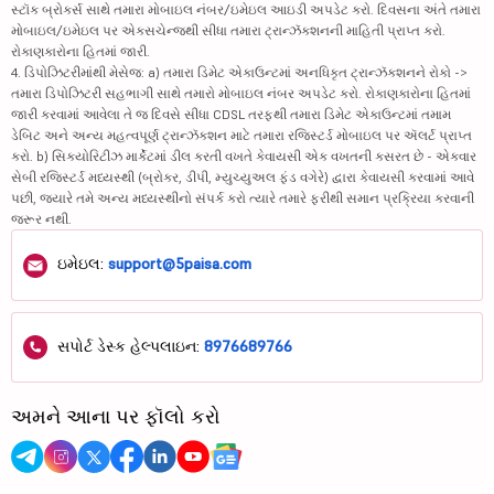
સ્ટૉક બ્રોકર્સ સાથે તમારા મોબાઇલ નંબર/ઇમેઇલ આઇડી અપડેટ કરો. દિવસના અંતે તમારા
મોબાઇલ/ઇમેઇલ પર એક્સચેન્જથી સીધા તમારા ટ્રાન્ઝૅક્શનની માહિતી પ્રાપ્ત કરો.
રોકાણકારોના હિતમાં જારી.
4. ડિપોઝિટરીમાંથી મેસેજ: a) તમારા ડિમેટ એકાઉન્ટમાં અનધિકૃત ટ્રાન્ઝૅક્શનને રોકો ->
તમારા ડિપોઝિટરી સહભાગી સાથે તમારો મોબાઇલ નંબર અપડેટ કરો. રોકાણકારોના હિતમાં
જારી કરવામાં આવેલા તે જ દિવસે સીધા CDSL તરફથી તમારા ડિમેટ એકાઉન્ટમાં તમામ
ડેબિટ અને અન્ય મહત્વપૂર્ણ ટ્રાન્ઝૅક્શન માટે તમારા રજિસ્ટર્ડ મોબાઇલ પર ઍલર્ટ પ્રાપ્ત
કરો. b) સિક્યોરિટીઝ માર્કેટમાં ડીલ કરતી વખતે કેવાયસી એક વખતની કસરત છે - એકવાર
સેબી રજિસ્ટર્ડ મધ્યસ્થી (બ્રોકર, ડીપી, મ્યુચ્યુઅલ ફંડ વગેરે) દ્વારા કેવાયસી કરવામાં આવે
પછી, જ્યારે તમે અન્ય મધ્યસ્થીનો સંપર્ક કરો ત્યારે તમારે ફરીથી સમાન પ્રક્રિયા કરવાની
જરૂર નથી.
ઇમેઇલ:
support@5paisa.com
સપોર્ટ ડેસ્ક હેલ્પલાઇન:
8976689766
અમને આના પર ફૉલો કરો