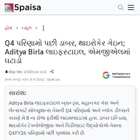
હોમ
ન્યૂઝ
Q4 પરિણામો પછી ડાબર, થાઇરોકેર ગેઇન;
Aditya Birla લાઇફસ્ટાઇલ, એમજીએલમાં
ઘટાડો
-
2 મિનિટમાં વાંચો
વીણા લેથ
છેલ્લે અપડેટ કરેલ: 8 મે 2026 - 06:49 pm
સારાંશ:
Aditya Birla લાઇફસ્ટાઇલ બ્રાન્ડ્સ, મહાનગર ગૅસ અને
લેન્સકાર્ટ સોલ્યુશન્સ તેમની Q4 પરિણામો અને બ્લૉક ડીલ્સને
કારણે મે 8 ના રોજ ફરીથી લાઇમલાઇટમાં હતા. ડાબર ઇન્ડિયા,
થાઇરોકેર ટેક્નોલોજીસ અને પિડીલાઇટ ઉદ્યોગોએ તેમના
Q4FY26 પરિણામો પછી પ્રશંસા કરી છે.