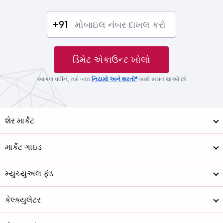
+91
ડિમેટ એકાઉન્ટ ખોલો
આગળ વધીને, તમે બધા
નિયમો અને શરતો*
સાથે સંમત થાઓ છો
શેર માર્કેટ
માર્કેટ ગાઇડ
મ્યુચ્યુઅલ ફંડ
કેલ્ક્યુલેટર