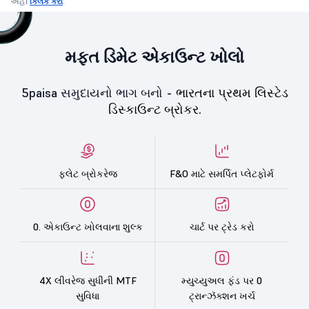
અહીં
ક્લિક કરો
.
મફત ડિમેટ એકાઉન્ટ ખોલો
5paisa સમુદાયનો ભાગ બનો -
ભારતના પ્રથમ લિસ્ટેડ
ડિસ્કાઉન્ટ બ્રોકર.
ફ્લેટ બ્રોકરેજ
F&O માટે સમર્પિત પ્લેટફોર્મ
0. એકાઉન્ટ ખોલવાના શુલ્ક
ચાર્ટ પર ટ્રેડ કરો
4X લીવરેજ સુધીની MTF
મ્યુચ્યુઅલ ફંડ પર 0
સુવિધા
ટ્રાન્ઝૅક્શન ખર્ચ