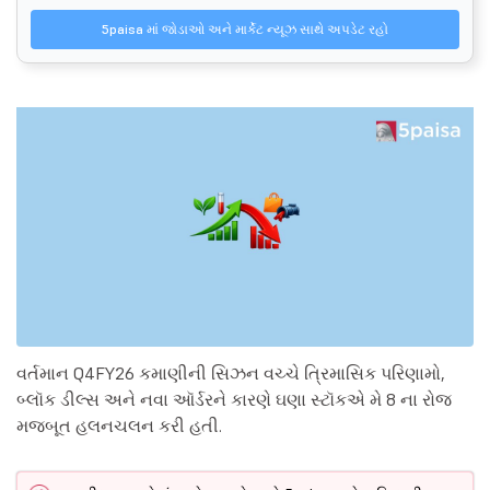
5paisa માં જોડાઓ અને માર્કેટ ન્યૂઝ સાથે અપડેટ રહો
વર્તમાન Q4FY26 કમાણીની સિઝન વચ્ચે ત્રિમાસિક પરિણામો,
બ્લૉક ડીલ્સ અને નવા ઑર્ડરને કારણે ઘણા સ્ટૉકએ મે 8 ના રોજ
મજબૂત હલનચલન કરી હતી.