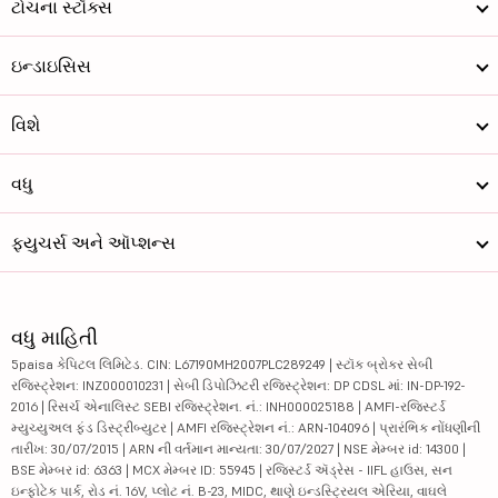
ટોચના સ્ટૉક્સ
ઇન્ડાઇસિસ
વિશે
વધુ
ફ્યુચર્સ અને ઑપ્શન્સ
વધુ માહિતી
5paisa કેપિટલ લિમિટેડ. CIN: L67190MH2007PLC289249 | સ્ટૉક બ્રોકર સેબી
રજિસ્ટ્રેશન: INZ000010231 | સેબી ડિપોઝિટરી રજિસ્ટ્રેશન: DP CDSL માં: IN-DP-192-
2016 | રિસર્ચ એનાલિસ્ટ SEBI રજિસ્ટ્રેશન. નં.: INH000025188 | AMFI-રજિસ્ટર્ડ
મ્યુચ્યુઅલ ફંડ ડિસ્ટ્રીબ્યુટર | AMFI રજિસ્ટ્રેશન નં.: ARN-104096 | પ્રારંભિક નોંધણીની
તારીખ: 30/07/2015 | ARN ની વર્તમાન માન્યતા: 30/07/2027 | NSE મેમ્બર id: 14300 |
BSE મેમ્બર id: 6363 | MCX મેમ્બર ID: 55945 | રજિસ્ટર્ડ ઍડ્રેસ - IIFL હાઉસ, સન
ઇન્ફોટેક પાર્ક, રોડ નં. 16V, પ્લોટ નં. B-23, MIDC, થાણે ઇન્ડસ્ટ્રિયલ એરિયા, વાઘલે