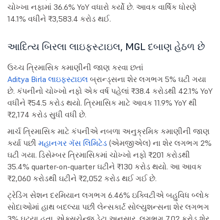
ચોખ્ખા નફામાં 36.6% YoY વધારો કર્યો છે. આવક વાર્ષિક ધોરણે
14.1% વધીને ₹3,583.4 કરોડ થઈ.
આદિત્ય બિરલા લાઇફસ્ટાઇલ, MGL દબાણ હેઠળ છે
ઉચ્ચ ત્રિમાસિક કમાણીની જાણ કરવા છતાં
Aditya Birla લાઇફસ્ટાઇલ
બ્રાન્ડ્સના શેર લગભગ 5% ઘટી ગયા
છે. કંપનીનો ચોખ્ખો નફો એક વર્ષ પહેલાં ₹38.4 કરોડથી 42.1% YoY
વધીને ₹54.5 કરોડ થયો. ત્રિમાસિક માટે આવક 11.9% YoY થી
₹2,174 કરોડ સુધી વધી છે.
માર્ચ ત્રિમાસિક માટે કંપનીએ નબળા અનુક્રમિક કમાણીની જાણ
કર્યા પછી
મહાનગર ગૅસ લિમિટેડ
(એમજીએલ) ના શેર લગભગ 2%
ઘટી ગયા. ડિસેમ્બર ત્રિમાસિકમાં ચોખ્ખો નફો ₹201 કરોડથી
35.4% quarter-on-quarter ઘટીને ₹130 કરોડ થયો. આ આવક
₹2,060 કરોડથી ઘટીને ₹2,052 કરોડ થઈ ગઈ છે.
ટ્રેડિંગ સેશન દરમિયાન લગભગ 6.46% ઇક્વિટીએ બહુવિધ બ્લોક
સોદાઓમાં હાથ બદલ્યા પછી લેન્સકાર્ટ સોલ્યુશન્સના શેર લગભગ
3% ઘટ્યા હતા. એક્સચેન્જ ડેટા અનુસાર, લગભગ 7.02 કરોડ શેર