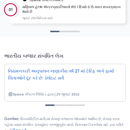
મણિપાલ હેલ્થ એન્ટરપ્રાઇઝિસનો IPO 1 દિવસે 0.15 વખત સબસ્ક્રાઇબ
01
થયો છે
જુલાઈ 29
2 મિનિટમાં વાંચો
ભારતીય બજાર સંબંધિત લેખ
નિયમનકારી અનુપાલન નાણાંકીય વર્ષ 27 માં ટેરિફ અંગે ફાર્મા
ચિંતાઓને દૂર કરે છે: ડેલોઇટ સર્વે
5paisa કેપિટલ લિમિટેડ દ્વારા | 29 જુલાઈ 2026
ડિસ્ક્લેમર:
સિક્યોરિટીઝ માર્કેટમાં રોકાણ બજારના જોખમોને આધિન છે, રોકાણ કરતા
પહેલાં તમામ સંબંધિત ડૉક્યૂમેન્ટ કાળજીપૂર્વક વાંચો. વિગતવાર ડિસ્ક્લેમર માટે કૃપા કરીને