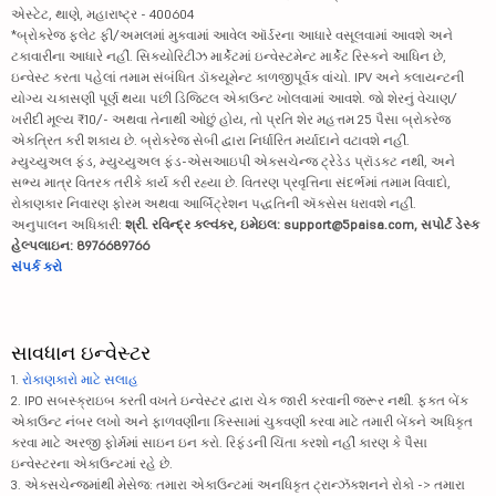
એસ્ટેટ, થાણે, મહારાષ્ટ્ર - 400604
*બ્રોકરેજ ફ્લેટ ફી/અમલમાં મુકવામાં આવેલ ઑર્ડરના આધારે વસૂલવામાં આવશે અને
ટકાવારીના આધારે નહીં. સિક્યોરિટીઝ માર્કેટમાં ઇન્વેસ્ટમેન્ટ માર્કેટ રિસ્કને આધિન છે,
ઇન્વેસ્ટ કરતા પહેલાં તમામ સંબંધિત ડૉક્યૂમેન્ટ કાળજીપૂર્વક વાંચો. IPV અને ક્લાયન્ટની
યોગ્ય ચકાસણી પૂર્ણ થયા પછી ડિજિટલ એકાઉન્ટ ખોલવામાં આવશે. જો શેરનું વેચાણ/
ખરીદી મૂલ્ય ₹10/- અથવા તેનાથી ઓછું હોય, તો પ્રતિ શેર મહત્તમ 25 પૈસા બ્રોકરેજ
એકત્રિત કરી શકાય છે. બ્રોકરેજ સેબી દ્વારા નિર્ધારિત મર્યાદાને વટાવશે નહીં.
મ્યુચ્યુઅલ ફંડ, મ્યુચ્યુઅલ ફંડ-એસઆઇપી એક્સચેન્જ ટ્રેડેડ પ્રૉડક્ટ નથી, અને
સભ્ય માત્ર વિતરક તરીકે કાર્ય કરી રહ્યા છે. વિતરણ પ્રવૃત્તિના સંદર્ભમાં તમામ વિવાદો,
રોકાણકાર નિવારણ ફોરમ અથવા આર્બિટ્રેશન પદ્ધતિની ઍક્સેસ ધરાવશે નહીં.
અનુપાલન અધિકારી:
શ્રી. રવિન્દ્ર કલ્વંકર, ઇમેઇલ: support@5paisa.com, સપોર્ટ ડેસ્ક
હેલ્પલાઇન: 8976689766
સંપર્ક કરો
સાવધાન ઇન્વેસ્ટર
1.
રોકાણકારો માટે સલાહ
2. IPO સબસ્ક્રાઇબ કરતી વખતે ઇન્વેસ્ટર દ્વારા ચેક જારી કરવાની જરૂર નથી. ફક્ત બેંક
એકાઉન્ટ નંબર લખો અને ફાળવણીના કિસ્સામાં ચુકવણી કરવા માટે તમારી બેંકને અધિકૃત
કરવા માટે અરજી ફોર્મમાં સાઇન ઇન કરો. રિફંડની ચિંતા કરશો નહીં કારણ કે પૈસા
ઇન્વેસ્ટરના એકાઉન્ટમાં રહે છે.
3. એક્સચેન્જમાંથી મેસેજ: તમારા એકાઉન્ટમાં અનધિકૃત ટ્રાન્ઝૅક્શનને રોકો -> તમારા