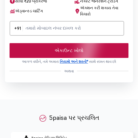
સીધા ₹20 બ્રોકરેજ
નેક્સ્ટ જનરેશન ટ્રેડિંગ
ઍક્શન કરી શકાય તેવા
ઍડ્વાન્સ્ડ ચાર્ટિંગ
વિચારો
+91
એકાઉન્ટ ખોલો
આગળ વધીને, તમે અમારા
નિયમો અને શરતો*
સાથે સંમત થાવ છો
અથવા
5paisa પર પ્રચલિત
5paisa કેપિટલ લિમિટેડ