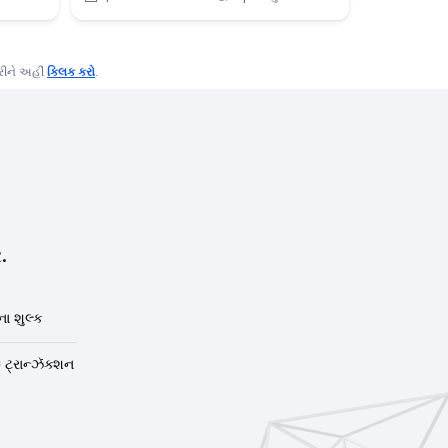
કરીને અહીં
ક્લિક કરો
.
.
ા શુલ્ક
 ટ્રાન્ઝૅક્શન