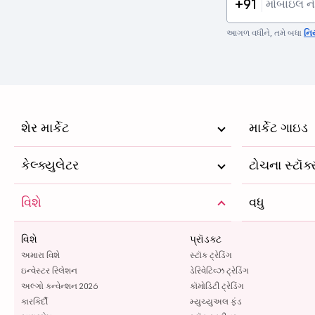
+91
આગળ વધીને, તમે બધા
નિ
શેર માર્કેટ
માર્કેટ ગાઇડ
કેલ્ક્યુલેટર
ટોચના સ્ટૉક
વિશે
વધુ
વિશે
પ્રૉડક્ટ
અમારા વિશે
સ્ટૉક ટ્રેડિંગ
ઇન્વેસ્ટર રિલેશન
ડેરિવેટિવ્ઝ ટ્રેડિંગ
અલ્ગો કન્વેન્શન 2026
કૉમોડિટી ટ્રેડિંગ
કારકિર્દી
મ્યુચ્યુઅલ ફંડ