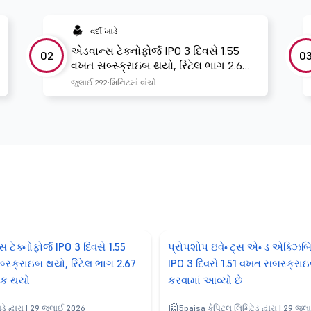
વર્દા ખાડે
એડવાન્સ ટેક્નોફોર્જ IPO 3 દિવસે 1.55
02
0
વખત સબ્સ્ક્રાઇબ થયો, રિટેલ ભાગ 2.67
વખત બુક થયો
જુલાઈ 29
2 મિનિટમાં વાંચો
 ટેક્નોફોર્જ IPO 3 દિવસે 1.55
પ્રોપશોપ ઇવેન્ટ્સ એન્ડ એક્ઝિબ
્સ્ક્રાઇબ થયો, રિટેલ ભાગ 2.67
IPO 3 દિવસે 1.51 વખત સબસ્ક્રા
ુક થયો
કરવામાં આવ્યો છે
ખાડે દ્વારા | 29 જુલાઈ 2026
5paisa કેપિટલ લિમિટેડ દ્વારા | 29 જુ