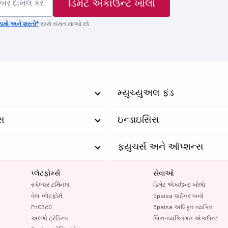
ડિમેટ એકાઉન્ટ ખોલો
યમો અને શરતો*
સાથે સંમત થાઓ છો
મ્યુચ્યુઅલ ફંડ
્સ
ઇન્ડાઇસિસ
ફ્યુચર્સ અને ઑપ્શન્સ
પ્લેટફોર્મ્સ
સેવાઓ
સ્કેલ્પર ટર્મિનલ
ડિમેટ એકાઉન્ટ ખોલો
વેબ પ્લેટફોર્મ
5paisa પાર્ટનર બનો
FnO360
5paisa અધિકૃત વ્યક્તિ
અલ્ગો ટ્રેડિન્ગ
બિન-વ્યક્તિગત એકાઉન્ટ