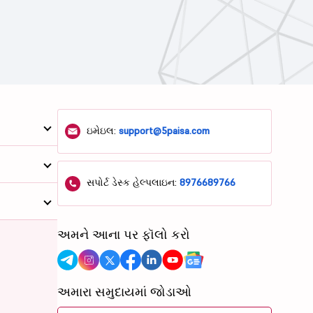
ઇમેઇલ:
support@5paisa.com
સપોર્ટ ડેસ્ક હેલ્પલાઇન:
8976689766
અમને આના પર ફૉલો કરો
અમારા સમુદાયમાં જોડાઓ