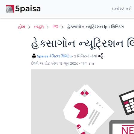
ઇન્વેસ્ટ કરો
હોમ
ન્યૂઝ
IPO
હેક્સાગોન ન્યૂટ્રિશન Ipo લિસ્ટિંગ
હેક્સાગોન ન્યૂટ્રિશન 
5paisa કેપિટલ લિમિટેડ
-
2 મિનિટમાં વાંચો
છેલ્લે અપડેટ કરેલ: 12 જૂન 2026 - 11:41 am