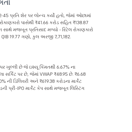
િગતો
5 પ્રતિ શેર પર લોન્ચ કર્યો હતો, જેમાં ઓછામાં
કર રોકાણકારો પાસેથી ₹41.66 કરોડ સહિત ₹138.87
ન સાથે મજબૂત પ્રતિસાદ મળ્યો - રિટેલ રોકાણકારો
QIB 19.77 ગણો, કુલ અરજી 7,71,182.
ર ખુલ્લી છે જે ઇશ્યૂ કિંમતથી 6.67% ના
લા સર્કિટ પર છે, જેમાં VWAP ₹48.95 છે. ₹6.68
00% ની ડિલિવરી અને ₹619.38 કરોડના માર્કેટ
ી પ્રી-IPO માર્કેટ કેપ સાથે મજબૂત લિસ્ટિંગ