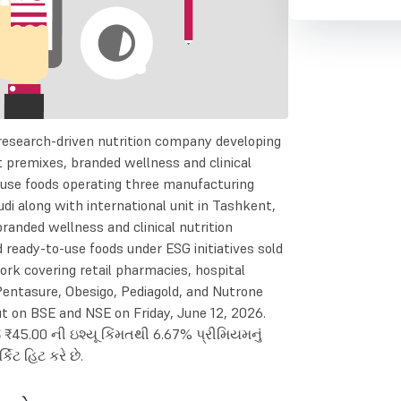
 research-driven nutrition company developing
 premixes, branded wellness and clinical
o-use foods operating three manufacturing
udi along with international unit in Tashkent,
branded wellness and clinical nutrition
ready-to-use foods under ESG initiatives sold
rk covering retail pharmacies, hospital
ntasure, Obesigo, Pediagold, and Nutrone
t on BSE and NSE on Friday, June 12, 2026.
ે ₹45.00 ની ઇશ્યૂ કિંમતથી 6.67% પ્રીમિયમનું
કિટ હિટ કરે છે.