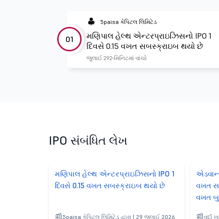
5paisa કેપિટલ લિમિટેડ
મણિપાલ હેલ્થ એન્ટરપ્રાઇઝિસનો IPO 1
01
દિવસે 0.15 વખત સબસ્ક્રાઇબ થયો છે
જુલાઈ 29
2 મિનિટમાં વાંચો
IPO સંબંધિત લેખ
મણિપાલ હેલ્થ એન્ટરપ્રાઇઝિસનો IPO 1
એડવાન્સ
દિવસે 0.15 વખત સબસ્ક્રાઇબ થયો છે
વખત સબ
વખત બ
5paisa કેપિટલ લિમિટેડ દ્વારા | 29 જુલાઈ 2026
વર્દા 