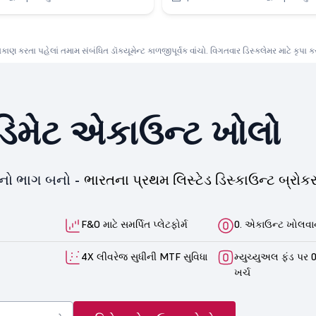
ણ કરતા પહેલાં તમામ સંબંધિત ડૉક્યૂમેન્ટ કાળજીપૂર્વક વાંચો. વિગતવાર ડિસ્ક્લેમર માટે કૃપા 
િમેટ એકાઉન્ટ ખોલો
યનો ભાગ બનો -
ભારતના પ્રથમ લિસ્ટેડ ડિસ્કાઉન્ટ બ્રોકર
F&O માટે સમર્પિત પ્લેટફોર્મ
0. એકાઉન્ટ ખોલવાન
4X લીવરેજ સુધીની MTF સુવિધા
મ્યુચ્યુઅલ ફંડ પર 0
ખર્ચ