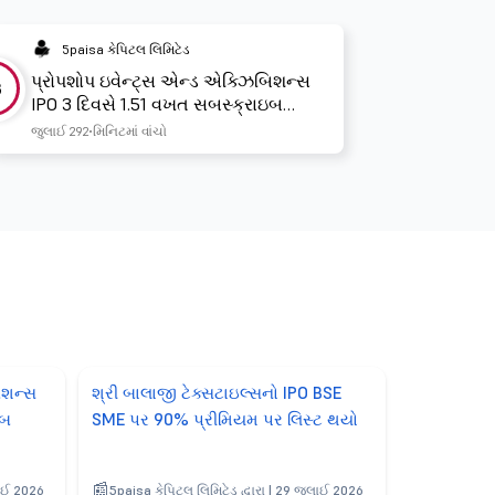
5paisa કેપિટલ લિમિટેડ
પ્રોપશોપ ઇવેન્ટ્સ એન્ડ એક્ઝિબિશન્સ
3
IPO 3 દિવસે 1.51 વખત સબસ્ક્રાઇબ
કરવામાં આવ્યો છે
જુલાઈ 29
2 મિનિટમાં વાંચો
િશન્સ
શ્રી બાલાજી ટેક્સટાઇલ્સનો IPO BSE
ઇબ
SME પર 90% પ્રીમિયમ પર લિસ્ટ થયો
લાઈ 2026
5paisa કેપિટલ લિમિટેડ દ્વારા | 29 જુલાઈ 2026