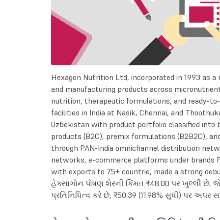
Hexagon Nutrition Ltd, incorporated in 1993 as a
and manufacturing products across micronutrient
nutrition, therapeutic formulations, and ready-t
facilities in India at Nasik, Chennai, and Thoothuk
Uzbekistan with product portfolio classified into 
products (B2C), premix formulations (B2B2C), and 
through PAN-India omnichannel distribution netwo
networks, e-commerce platforms under brands Pe
with exports to 75+ countrie, made a strong debu
હેક્સાગોન પોષણ શેરની કિંમત ₹48.00 પર ખુલ્લી છે, જ
પ્રતિનિધિત્વ કરે છે, ₹50.39 (11.98% સુધી) પર અપર સર્