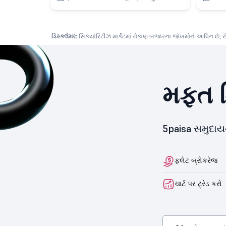
ડિસ્ક્લેમર:
સિક્યોરિટીઝ માર્કેટમાં રોકાણ બજારના જોખમોને આધિન છે, રોકા
મફત ડ
5paisa સમુદા
ફ્લેટ બ્રોકરેજ
ચાર્ટ પર ટ્રેડ કરો