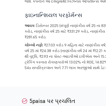
જશે. કંપનીને આ ઈશ્યુમાંથી બિઝનેસ ઓપરેશન્સ અથવા 
ફાઇનાન્શિયલ પરફોર્મન્સ
આવક:
ડિસેમ્બર 2025 (સંપૂર્ણ નાણાંકીય વર્ષ 25 ના
કરોડ, નાણાંકીય વર્ષ 25 માટે ₹331.29 કરોડ, નાણાંકીય 
₹281.65 કરોડ.
ચોખ્ખો નફો:
₹27.03 કરોડ 9 મહિના માટે નાણાંકીય વર્ષ2
વર્ષ 25 માં ₹24.38 કરોડ (નાણાંકીય વર્ષ 24 માં ₹12.21
થી વૃદ્ધિ, ₹2.93 ના પોસ્ટ-આઇપીઓ ઇપીએસ અને 15.35
ટ્રેકિંગ કરનારા રોકાણકારોએ 13.02% નો ROE, 14.82
54x સબસ્ક્રિપ્શન અને 7.71 લાખ અરજીઓ સાથે ડેટ-ફ
5paisa પર પ્રચલિત