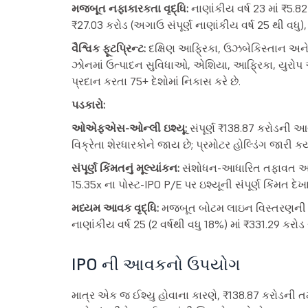
મજબૂત નફાકારકતા વૃદ્ધિ:
નાણાંકીય વર્ષ 23 માં ₹5.8
₹27.03 કરોડ (અગાઉ સંપૂર્ણ નાણાંકીય વર્ષ 25 થી વધુ), 
વૈશ્વિક ફૂટપ્રિન્ટ:
દક્ષિણ આફ્રિકા, ઉઝબેકિસ્તાન અને
ઝોનમાં ઉત્પાદન સુવિધાઓ, એશિયા, આફ્રિકા, યુરોપ 
પ્રદાન કરતા 75+ દેશોમાં નિકાસ કરે છે.
પડકારો:
ઓએફએસ-ઓન્લી ઇશ્યૂ:
સંપૂર્ણ ₹138.87 કરોડની 
વિક્રેતા શેરધારકોને જાય છે; પ્રમોટર હોલ્ડિંગ જારી 
સંપૂર્ણ કિંમતનું મૂલ્યાંકન:
સંશોધન-આધારિત તફાવત અને 
15.35x ના પોસ્ટ-IPO P/E પર ઇશ્યૂની સંપૂર્ણ કિંમત દેખ
મધ્યમ આવક વૃદ્ધિ:
મજબૂત બોટમ લાઇન વિસ્તરણની તુલ
નાણાંકીય વર્ષ 25 (2 વર્ષથી વધુ 18%) માં ₹331.29 કરો
IPO ની આવકનો ઉપયોગ
માત્ર એક જ ઈશ્યુ હોવાના કારણે, ₹138.87 કરોડની 