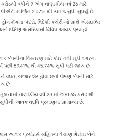
2 કરોડથી વધીને 9 એમ નાણાંકીય વર્ષ 26 માટે
પીએટી માર્જિન 2.07% થી 9.81% સુધી સુધર્યું છે.
 હોંગકોંગમાં બંદરો, વિદેશી કચેરીઓ સાથે એસઇઝેડ
અને દક્ષિણ અમેરિકામાં વિવિધ આવક પ્રવાહો
આવક કંપનીના વિસ્તરણ માટે કોઈ નવી મૂડી વગરના
કર્યા પછી 89.41% થી 45.74% સુધી ઘટી જાય છે.
વધતા બજાર શેર હોવા છતાં પોષણ કંપની માટે
ાય છે.
નામાં નાણાંકીય વર્ષ 23 માં ₹281.65 કરોડ થી
ડ સુધીની આવક વૃદ્ધિ પ્રમાણમાં સામાન્ય છે.
તમામ આવક પ્રમોટર્સ સહિતના વેચાણ શેરધારકોને