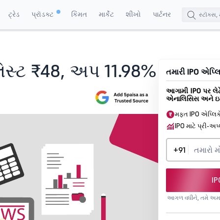
ટ્રેડ
પ્રૉડક્ટ
કિંમત
માર્કેટ
શીખો
પાર્ટનર
લિસ્ટ ₹48, અપ 11.98%
તમારી IPO એપ્લિક
આગામી IPO પર લેટે
એનાલિસિસ અને ઇન
મફત IPO એપ્લિ
IPO માટે પ્રી-અપ
+91
IP
આગળ વધીને, તમે અમ