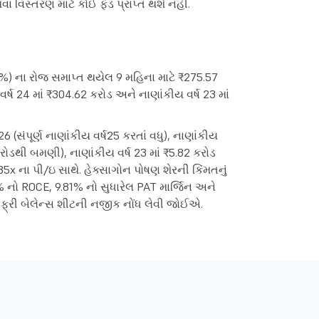
વિસ્તરણ માટે કોઈ ફંડ પ્રાપ્ત થશે નહીં.
 83%) ના રોજ સમાપ્ત થયેલ 9 મહિના માટે ₹275.57
વર્ષ 24 માં ₹304.62 કરોડ અને નાણાંકીય વર્ષ 23 માં
6 (સંપૂર્ણ નાણાંકીય વર્ષ25 કરતાં વધુ), નાણાંકીય
 કરોડથી બમણી), નાણાંકીય વર્ષ 23 માં ₹5.82 કરોડ
x ના પી/ઇ સાથે. હેક્સાગોન પોષણ શેરની કિંમતનું
% નો ROCE, 9.81% નો સુધારેલ PAT માર્જિન અને
્રી બેલેન્સ શીટની નજીક નોંધ લેવી જોઈએ.