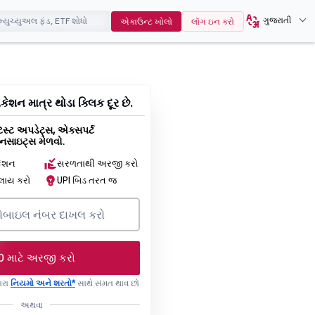
ગુજરાતી
એકાઉન્ટ ખોલો
લૉગ ઇન કરો
ેશન માત્ર થોડા ક્લિક દૂર છે.
સ્ટ અપડેટ્સ, એક્સપર્ટ
સાઇટ્સ મેળવો.
કેશન
સરળતાથી અરજી કરો
્લાય કરો
UPI બિડ તરત જ
O માટે અરજી કરો
ારા
નિયમો અને શરતો*
સાથે સંમત થાવ છો
અથવા