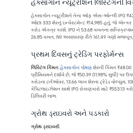
હેક્સાગોન ન્યૂટ્રીશન લિસ્ટિંગની વ
હેક્સાગોન ન્યૂટ્રીશને તેના ઓફ એસ-ઓન્લી IPO ₹42-4
ઓછા 333 શેરનું ઇન્વેસ્ટમેન્ટ ₹14,985 હતું, જે એન્
કરોડ એકત્ર કરશે. IPO ને 53.68 વખતના સબ્સ્ક્રિપ્શ
26.85 વખત, NII અસાધારણ રીતે 161.49 ગણો મજબૂત, 
પ્રથમ દિવસનું ટ્રેડિંગ પરફોર્મન્સ
લિસ્ટિંગ કિંમત:
હેક્સાગોન પોષણ
શેરની કિંમત ₹48.00 પ
પ્રીમિયમને દર્શાવે છે, જે ₹50.39 (11.98% સુધી) પર ઉપ
કરોડના ટર્નઓવર, 13.66 લાખ શેરના ટ્રેડેડ વોલ્યુમ, 1
કેપિટલાઇઝેશન સાથે IPO રોકાણકારો માટે ₹553.13 કરોડન
ડિલિવરી લાભ.
ગ્રોથ ડ્રાઇવરો અને પડકારો
ગ્રોથ ડ્રાઇવર્સ: