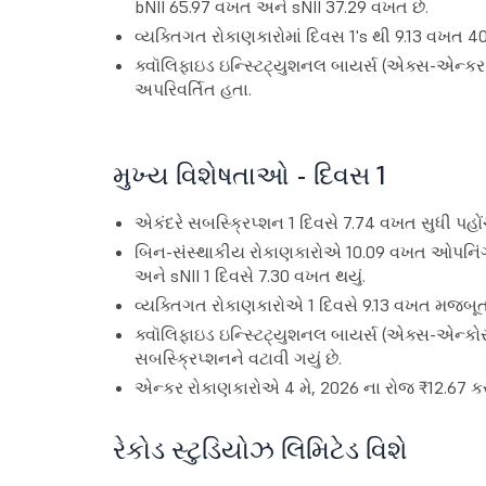
bNII 65.97 વખત અને sNII 37.29 વખત છે.
વ્યક્તિગત રોકાણકારોમાં દિવસ 1's થી 9.13 વખત 4
ક્વૉલિફાઇડ ઇન્સ્ટિટ્યુશનલ બાયર્સ (એક્સ-એન્કર
અપરિવર્તિત હતા.
મુખ્ય વિશેષતાઓ - દિવસ 1
એકંદરે સબસ્ક્રિપ્શન 1 દિવસે 7.74 વખત સુધી પહોંચી
બિન-સંસ્થાકીય રોકાણકારોએ 10.09 વખત ઓપનિંગ પાર્ટ
અને sNII 1 દિવસે 7.30 વખત થયું.
વ્યક્તિગત રોકાણકારોએ 1 દિવસે 9.13 વખત મજબૂત 
ક્વૉલિફાઇડ ઇન્સ્ટિટ્યુશનલ બાયર્સ (એક્સ-એન્કોર
સબસ્ક્રિપ્શનને વટાવી ગયું છે.
એન્કર રોકાણકારોએ 4 મે, 2026 ના રોજ ₹12.67 કર
રેકોડ સ્ટુડિયોઝ લિમિટેડ વિશે