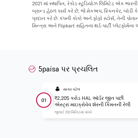
2021 માં સ્થાપિત, રેકોડ સ્ટુડિયોઝ લિમિટેડ એક ભારતી
બ્રાન્ડ હેઠળ કાર્ય કરે છે, જે મેકઅપ, સ્કિનકેર, બૉડી
પ્રદાન કરે છે. કંપની કોકો અને ફોફો સ્ટોર્સ, તેની
મિન્ત્રા અને Flipkart સહિતના થર્ડ-પાર્ટી પ્લેટફોર્મના ઓ
5paisa પર પ્રચલિત
સાગર પટેલ
₹2,205 કરોડ HAL ઑર્ડર જીત પછી
01
એસ્ટ્રા માઇક્રોવેવ શેરની કિંમતની રેલી
જુલાઈ 31
2 મિનિટમાં વાંચો