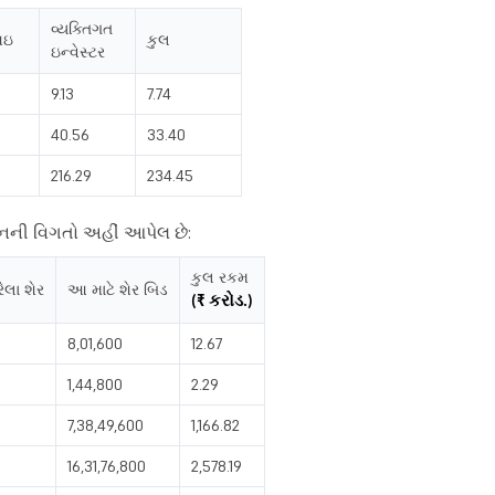
વ્યક્તિગત
ઇ
કુલ
ઇન્વેસ્ટર
9.13
7.74
40.56
33.40
216.29
234.45
શનની વિગતો અહીં આપેલ છે:
કુલ રકમ
લા શેર
આ માટે શેર બિડ
(₹ કરોડ.)
8,01,600
12.67
1,44,800
2.29
0
7,38,49,600
1,166.82
0
16,31,76,800
2,578.19