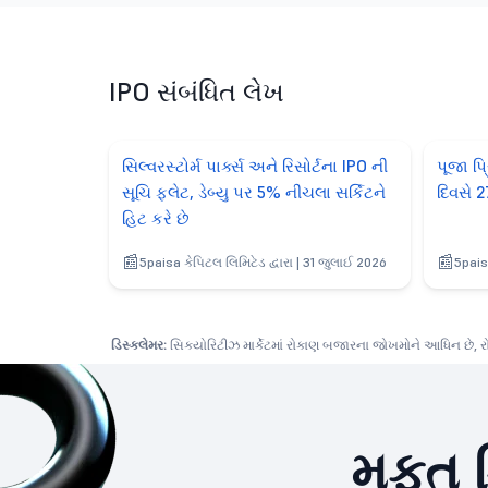
IPO સંબંધિત લેખ
સિલ્વરસ્ટોર્મ પાર્ક્સ અને રિસોર્ટના IPO ની
પૂજા પ
સૂચિ ફ્લેટ, ડેબ્યુ પર 5% નીચલા સર્કિટને
દિવસે 
હિટ કરે છે
5paisa કેપિટલ લિમિટેડ દ્વારા | 31 જુલાઈ 2026
5pais
ડિસ્ક્લેમર:
સિક્યોરિટીઝ માર્કેટમાં રોકાણ બજારના જોખમોને આધિન છે, રોકા
મફત ડ