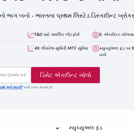
યનો ભાગ બનો -
ભારતના પ્રથમ લિસ્ટેડ ડિસ્કાઉન્ટ બ્રોકર
F&O માટે સમર્પિત પ્લેટફોર્મ
0. એકાઉન્ટ ખોલવાન
4X લીવરેજ સુધીની MTF સુવિધા
મ્યુચ્યુઅલ ફંડ પર 0
ખર્ચ
ડિમેટ એકાઉન્ટ ખોલો
યમો અને શરતો*
સાથે સંમત થાઓ છો
મ્યુચ્યુઅલ ફંડ