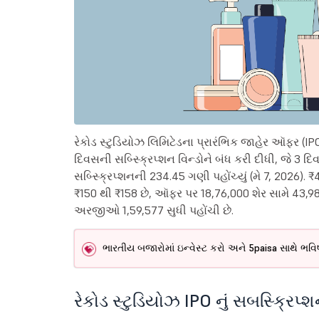
રેકોડ સ્ટુડિયોઝ લિમિટેડના પ્રારંભિક જાહેર ઑફર (
દિવસની સબ્સ્ક્રિપ્શન વિન્ડોને બંધ કરી દીધી, જે 3 દિ
સબ્સ્ક્રિપ્શનની 234.45 ગણી પહોંચ્યું (મે 7, 2026). ₹
₹150 થી ₹158 છે, ઑફર પર 18,76,000 શેર સામે 43,98,
અરજીઓ 1,59,577 સુધી પહોંચી છે.
ભારતીય બજારોમાં ઇન્વેસ્ટ કરો અને 5paisa સાથે ભવિ
રેકોડ સ્ટુડિયોઝ IPO નું સબસ્ક્રિપ્શ