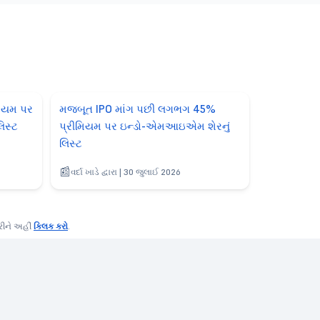
ીમિયમ પર
મજબૂત IPO માંગ પછી લગભગ 45%
િસ્ટ
પ્રીમિયમ પર ઇન્ડો-એમઆઇએમ શેરનું
લિસ્ટ
વર્દા ખાડે દ્વારા | 30 જુલાઈ 2026
કરીને અહીં
ક્લિક કરો
.