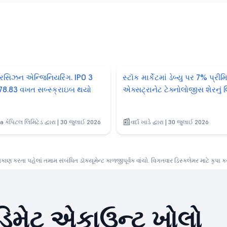
્રિસિઝન એન્જિનિયરિંગ. IPO 3
સ્ટૉક માર્કેટમાં ડેબ્યુ પર 7% પ્ર
278.83 વખત સબ્સ્ક્રાઇબ થયો
એક્સટ્રાનેટ ટેક્નોલોજીસ શેરનું લ
a કેપિટલ લિમિટેડ દ્વારા | 30 જુલાઈ 2026
વર્દા ખાડે દ્વારા | 30 જુલાઈ 2026
ણ કરતા પહેલાં તમામ સંબંધિત ડૉક્યૂમેન્ટ કાળજીપૂર્વક વાંચો. વિગતવાર ડિસ્ક્લેમર માટે કૃપા 
િમેટ એકાઉન્ટ ખોલો