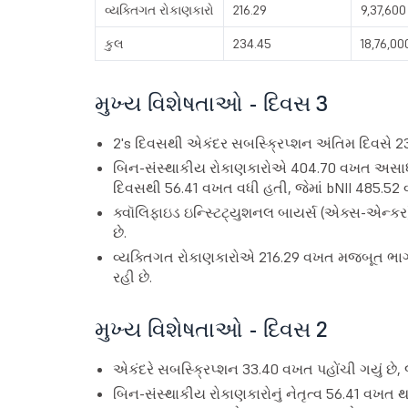
વ્યક્તિગત રોકાણકારો
216.29
9,37,600
કુલ
234.45
18,76,00
મુખ્ય વિશેષતાઓ - દિવસ 3
2's દિવસથી એકંદર સબસ્ક્રિપ્શન અંતિમ દિવસે 2
બિન-સંસ્થાકીય રોકાણકારોએ 404.70 વખત અસાધાર
દિવસથી 56.41 વખત વધી હતી, જેમાં bNII 485.52
ક્વૉલિફાઇડ ઇન્સ્ટિટ્યુશનલ બાયર્સ (એક્સ-એન્ક
છે.
વ્યક્તિગત રોકાણકારોએ 216.29 વખત મજબૂત ભાગીદ
રહી છે.
મુખ્ય વિશેષતાઓ - દિવસ 2
એકંદરે સબસ્ક્રિપ્શન 33.40 વખત પહોંચી ગયું છે, જ
બિન-સંસ્થાકીય રોકાણકારોનું નેતૃત્વ 56.41 વખત થયુ