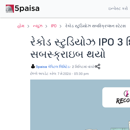
ઇન્વેસ્ટ કરો
હોમ
ન્યૂઝ
IPO
રેકોડ સ્ટુડિયોઝ સબસ્ક્રિપ્શન સ્ટેટસ
રેકોડ સ્ટુડિયોઝ IPO 3
સબસ્ક્રાઇબ થયો
5paisa કેપિટલ લિમિટેડ
-
2 મિનિટમાં વાંચો
છેલ્લે અપડેટ કરેલ: 7 મે 2026 - 05:30 pm