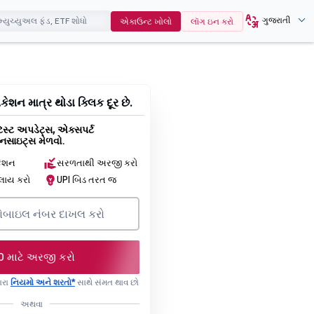
ગુજરાતી
એકાઉન્ટ ખોલો
લૉગ ઇન કરો
ેશન માત્ર થોડા ક્લિક દૂર છે.
સ્ટ અપડેટ્સ, એક્સપર્ટ
સાઇટ્સ મેળવો.
કેશન
સરળતાથી અરજી કરો
્લાય કરો
UPI બિડ તરત જ
O માટે અરજી કરો
ારા
નિયમો અને શરતો*
સાથે સંમત થાવ છો
અથવા