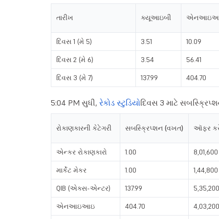
તારીખ
ક્યૂઆઇબી
એનઆઇઆ
દિવસ 1 (મે 5)
3.51
10.09
દિવસ 2 (મે 6)
3.54
56.41
દિવસ 3 (મે 7)
137.99
404.70
5:04 PM સુધી,
રેકોડ સ્ટુડિયો
દિવસ 3 માટે સબસ્ક્રિપ્
રોકાણકારની કેટેગરી
સબસ્ક્રિપ્શન (વખત)
ઑફર કરે
એન્કર રોકાણકારો
1.00
8,01,600
માર્કેટ મેકર
1.00
1,44,800
QIB (એક્સ-એન્ટર)
137.99
5,35,20
એનઆઇઆઇ
404.70
4,03,20