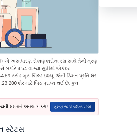
IPO) એ અસાધારણ રોકાણકારોના રસ સાથે તેની ત્રણ
વસે બપોરે 4:54 વાગ્યા સુધીમાં એકંદર
44.59 કરોડ બુક-બિલ્ડ ઇશ્યૂ, જેની કિંમત પ્રતિ શેર
23,200 શેર માટે બિડ પ્રાપ્ત થઈ છે, કુલ
ષ્યની ક્ષમતાને અનલૉક કરો!
હમણાં જ એકાઉન્ટ ખોલો
ન સ્ટેટસ