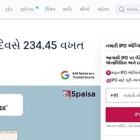
ટ્રેડ
પ્રૉડક્ટ
કિંમત
માર્કેટ
શીખો
પાર્ટનર
 દિવસે 234.45 વખત
તમારી IPO એપ્લિક
આગામી IPO પર લેટે
એનાલિસિસ અને ઇન
મફત IPO એપ્લિ
IPO માટે પ્રી-અપ
+91
IP
આગળ વધીને, તમે અમ