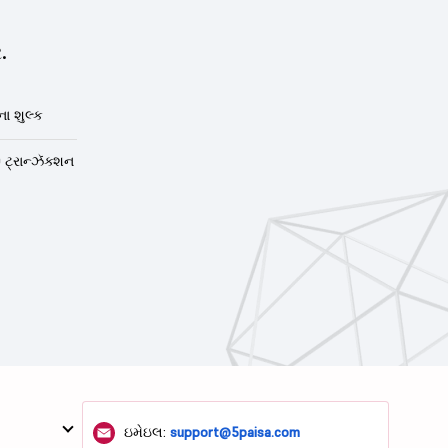
.
ા શુલ્ક
 ટ્રાન્ઝૅક્શન
ઇમેઇલ:
support@5paisa.com