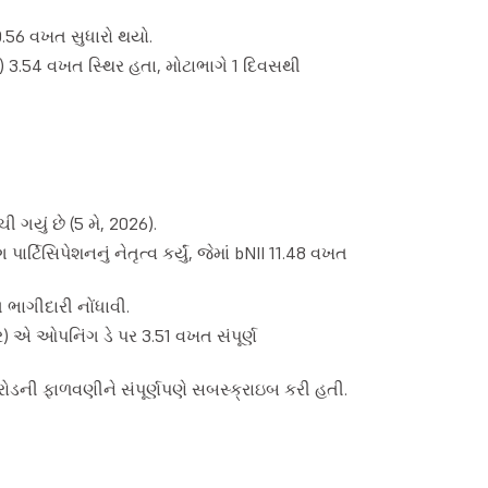
0.56 વખત સુધારો થયો.
) 3.54 વખત સ્થિર હતા, મોટાભાગે 1 દિવસથી
 ગયું છે (5 મે, 2026).
િસિપેશનનું નેતૃત્વ કર્યું, જેમાં bNII 11.48 વખત
ભાગીદારી નોંધાવી.
) એ ઓપનિંગ ડે પર 3.51 વખત સંપૂર્ણ
ોડની ફાળવણીને સંપૂર્ણપણે સબસ્ક્રાઇબ કરી હતી.