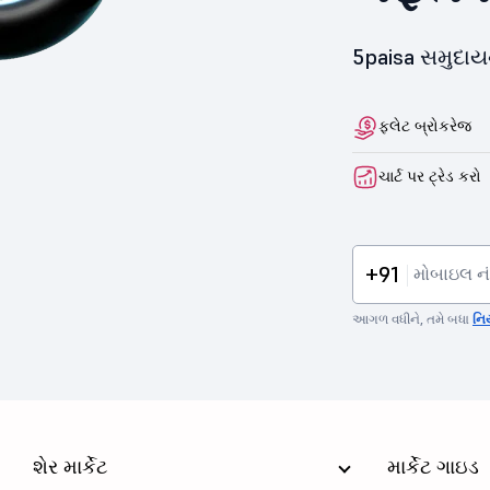
5paisa સમુદા
ફ્લેટ બ્રોકરેજ
ચાર્ટ પર ટ્રેડ કરો
+91
આગળ વધીને, તમે બધા
નિ
શેર માર્કેટ
માર્કેટ ગાઇડ