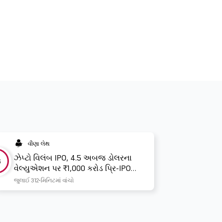
વીણા લેથ
ઝેપ્ટો વિલંબ IPO, 4.5 અબજ ડોલરના
3
વેલ્યુએશન પર ₹1,000 કરોડ પ્રિ-IPO
ફંડરેઝની યોજના ધરાવે છે
જુલાઈ 31
2 મિનિટમાં વાંચો