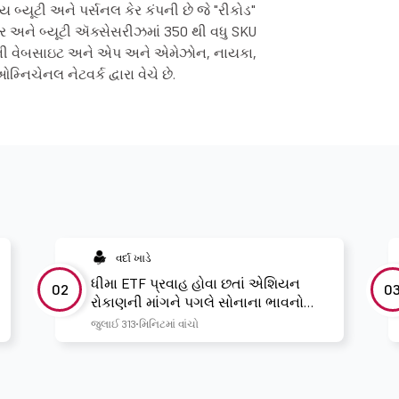
ય બ્યૂટી અને પર્સનલ કેર કંપની છે જે "રીકોડ"
 કેર અને બ્યૂટી ઍક્સેસરીઝમાં 350 થી વધુ SKU
 પોતાની વેબસાઇટ અને એપ અને એમેઝોન, નાયકા,
મ્નિચેનલ નેટવર્ક દ્વારા વેચે છે.
વર્દા ખાડે
ધીમા ETF પ્રવાહ હોવા છતાં એશિયન
02
0
રોકાણની માંગને પગલે સોનાના ભાવનો
અંદાજ જોવા મળ્યો : WGC
જુલાઈ 31
3 મિનિટમાં વાંચો