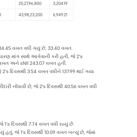
20,27,96,800
3,204.19
0
43,98,23,200
6,949.21
34.45 વખત વધી ગયું છે, 33.40 વખત.
ણ માંગ સાથે આગેવાની કરી હતી, જે 2's
 વખત અને sNII 243.07 વખત હતી.
ર) 2's દિવસથી 3.54 વખત વધીને 137.99 થઈ ગયા
ારી નોંધાવી છે, જે 2's દિવસથી 40.56 વખત વધી
ે 1's દિવસથી 7.74 વખત વધી રહ્યું છે.
ં હતું, જે 1's દિવસથી 10.09 વખત બન્યું છે, જેમાં